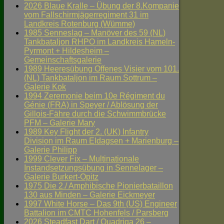
2026 Blaue Kralle – Übung der 8.Kompanie
vom Fallschirmjägerregiment 31 im
Landkreis Rotenburg (Wümme)
1985 Senneslag – Manöver des 59 (NL)
Tankbataljon RHPO im Landkreis Hameln-
Pyrmont + Hildesheim –
Gemeinschaftsgalerie
1989 Heeresübung Offenes Visier vom 101.
(NL) Tankbataljon im Raum Sottrum –
Galerie Kok
1994 Zeremonie beim 10e Régiment du
Génie (FRA) in Speyer / Ablösung der
Gillois-Fähre durch die Schwimmbrücke
PFM – Galerie Mary
1989 Key Flight der 2. (UK) Infantry
Division im Raum Eldagsen + Marienburg –
Galerie Philipp
1999 Clever Fix – Multinationale
Instandsetzungsübung in Sennelager –
Galerie Burkert-Opitz
1975 Die 2./ Amphibische Pionierbataillon
130 aus Minden – Galerie Eickmeyer
1997 White Horse – Das 9th (US) Engineer
Battalion im CMTC Hohenfels / Parsberg
2026 Steadfast Dart / Quadriga 26 –