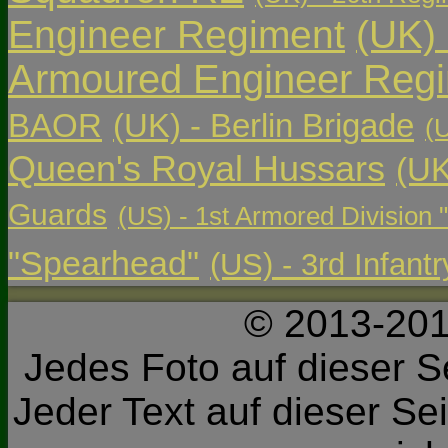
Engineer Regiment
(UK)
Armoured Engineer Reg
BAOR
(UK) - Berlin Brigade
(
Queen's Royal Hussars
(UK
Guards
(US) - 1st Armored Division 
"Spearhead"
(US) - 3rd Infant
© 2013-201
Jedes Foto auf dieser Se
Jeder Text auf dieser Sei