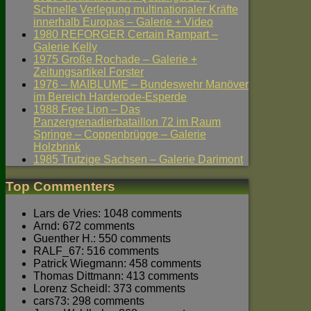
Schnelle Verlegung multinationaler Kräfte
innerhalb Europas – Galerie + Video
1980 REFORGER Certain Rampart –
Galerie Kelly
1975 Große Rochade – Galerie +
Zeitungsartikel Forster
1976 – MAIBLUME – Bundeswehr Manöver
im Bereich Harderode-Esperde
1988 Free Lion – Das
Panzergrenadierbataillon 72 im Raum
Springe – Coppenbrügge – Galerie
Holzbrink
1985 Trutzige Sachsen – Galerie Darimont
Top Commenters
Lars de Vries: 1048 comments
Arnd: 672 comments
Guenther H.: 550 comments
RALF_67: 516 comments
Patrick Wiegmann: 458 comments
Thomas Dittmann: 413 comments
Lorenz Scheidl: 373 comments
cars73: 298 comments