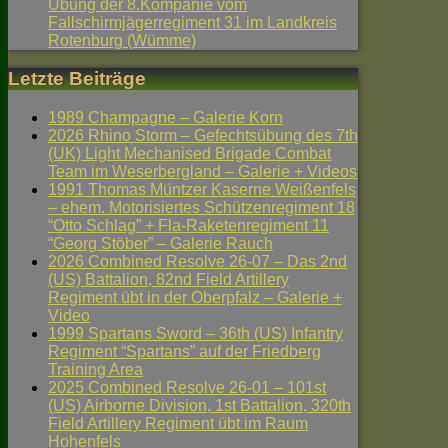
Übung der 8.Kompanie vom
Fallschirmjägerregiment 31 im Landkreis
Rotenburg (Wümme)
Letzte Beiträge
1989 Champagne – Galerie Korn
2026 Rhino Storm – Gefechtsübung des 7th
(UK) Light Mechanised Brigade Combat
Team im Weserbergland – Galerie + Videos
1991 Thomas Müntzer Kaserne Weißenfels
– ehem. Motorisiertes Schützenregiment 18
“Otto Schlag” + Fla-Raketenregiment 11
“Georg Stöber” – Galerie Rauch
2026 Combined Resolve 26-07 – Das 2nd
(US) Battalion, 82nd Field Artillery
Regiment übt in der Oberpfalz – Galerie +
Video
1999 Spartans Sword – 36th (US) Infantry
Regiment “Spartans” auf der Friedberg
Training Area
2025 Combined Resolve 26-01 – 101st
(US) Airborne Division, 1st Battalion, 320th
Field Artillery Regiment übt im Raum
Hohenfels