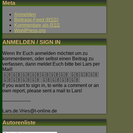
Meta
Anmelden
Beitrags-Feed (
RSS
)
Kommentare als
RSS
WordPress.org
ANMELDEN / SIGN IN
Wenn Ihr Euch anmelden möchtet um zu
kommentieren, oder selbst einen Beitrag zu
verfassen, dann meldet Euch bitte bei Lars per
Mail!
🇬🇧🇬🇧🇬🇧🇬🇧🇬🇧🇬🇧🇬🇧 🇬🇧🇬🇧🇬🇧
🇬🇧🇬🇧🇬🇧🇬🇧 🇬🇧🇬🇧🇬🇧🇬🇧
If you want to sign in, to write a comment or an
own report, please sent a mail to Lars!
-------------------
Lars.de.Vries@t-online.de
Autorenliste