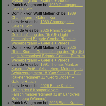
Weserbergland – Galerie + Videos
Patrick Wiegmann
bei
1989 Champagne –
Galerie Korn
Dominik von Wolff Metternich
bei
1989
Champagne – Galerie Korn
Lars de Vries
bei
1989 Champagne –
Galerie Korn
Lars de Vries
bei
2026 Rhino Storm –
Gefechtsübung des 7th (UK) Light
Mechanised Brigade Combat Team im
Weserbergland – Galerie + Videos
Dominik von Wolff Metternich
bei
2026
Rhino Storm – Gefechtsübung des 7th (UK)
Light Mechanised Brigade Combat Team im
Weserbergland – Galerie + Videos
Lars de Vries
bei
1991 Thomas Müntzer
Kaserne Weißenfels – ehem. Motorisiertes
Schützenregiment 18 “Otto Schlag” + Fla-
Raketenregiment 11 “Georg Stöber” –
Galerie Rauch
Lars de Vries
bei
2026 Blaue Kralle –
Übung der 8.Kompanie vom
Fallschirmjägerregiment 31 im Landkreis
Rotenburg (Wümme)
Patrick Wiegmann
bei
2026 Blaue Kralle –