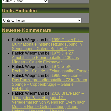
Units-Einheiten
Neueste Kommentare
Patrick Wiegmann
bei
1999 Clever Fix –
Multinationale Instandsetzungsübung in
Sennelager – Galerie Burkert-Opitz
Patrick Wiegmann
bei
1975 Die 2./
Amphibische Pionierbataillon 130 aus
Minden – Galerie Eickmeyer
Patrick Wiegmann
bei
1975 Große
Rochade – Galerie + Zeitungsartikel Forster
Patrick Wiegmann
bei
1988 Free Lion –
Das Panzergrenadierbataillon 72 im Raum
Springe – Coppenbrügge – Galerie
Holzbrink
Patrick Wiegmann
bei
2026 Brave Lion –
Übung der Panzerbrigade 12 –
Verlegemarsch von Wendisch Evern nach
Munster Nord + Gefechtsübung Raum