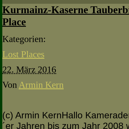
Kurmainz-Kaserne Tauberbi
Place
Kategorien:
Lost Places
22. März 2016
Von
Armin Kern
(c) Armin KernHallo Kameraden
´er Jahren bis zum Jahr 2008 