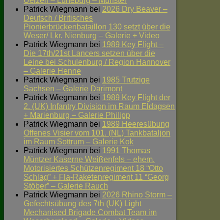
Uelzen – Lüneburg – Munster
Patrick Wiegmann
bei
2026 Dry Beaver –
Deutsch / Britisches
Pionierbrückenbataillon 130 setzt über die
Weser/ Lkr. Nienburg – Galerie + Video
Patrick Wiegmann
bei
1989 Key Flight –
Die 17th/21st Lancers setzen über die
Leine bei Schulenburg / Region Hannover
– Galerie Henne
Patrick Wiegmann
bei
1985 Trutzige
Sachsen – Galerie Darimont
Patrick Wiegmann
bei
1989 Key Flight der
2. (UK) Infantry Division im Raum Eldagsen
+ Marienburg – Galerie Philipp
Patrick Wiegmann
bei
1989 Heeresübung
Offenes Visier vom 101. (NL) Tankbataljon
im Raum Sottrum – Galerie Kok
Patrick Wiegmann
bei
1991 Thomas
Müntzer Kaserne Weißenfels – ehem.
Motorisiertes Schützenregiment 18 “Otto
Schlag” + Fla-Raketenregiment 11 “Georg
Stöber” – Galerie Rauch
Patrick Wiegmann
bei
2026 Rhino Storm –
Gefechtsübung des 7th (UK) Light
Mechanised Brigade Combat Team im