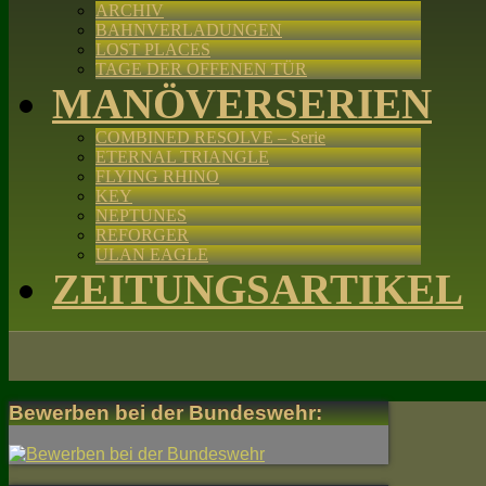
ARCHIV
BAHNVERLADUNGEN
LOST PLACES
TAGE DER OFFENEN TÜR
MANÖVERSERIEN
COMBINED RESOLVE – Serie
ETERNAL TRIANGLE
FLYING RHINO
KEY
NEPTUNES
REFORGER
ULAN EAGLE
ZEITUNGSARTIKEL
Bewerben bei der Bundeswehr: