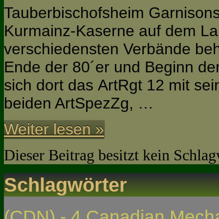
Tauberbischofsheim Garnisonss
Kurmainz-Kaserne auf dem Lau
verschiedensten Verbände beh
Ende der 80´er und Beginn de
sich dort das ArtRgt 12 mit se
beiden ArtSpezZg, …
Weiter lesen »
Dieser Beitrag besitzt kein Schla
Schlagwörter
(CDN) - 4 Canadian Mech