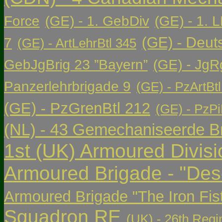
Force
(GE) - 1. GebDiv
(GE) - 1. L
(GE) - Deut
7
(GE) - ArtLehrBtl 345
GebJgBrig 23 ”Bayern”
(GE) - JgR
Panzerlehrbrigade 9
(GE) - PzArtBtl
(GE) - PzGrenBtl 212
(GE) - PzPi
(NL) - 43 Gemechaniseerde Br
1st (UK) Armoured Divisi
Armoured Brigade - "Des
Armoured Brigade "The Iron Fis
Squadron RE
(UK) - 26th Regi