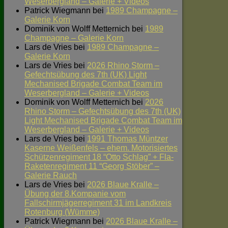
Weserbergland – Galerie + Videos
Patrick Wiegmann
bei
1989 Champagne –
Galerie Korn
Dominik von Wolff Metternich
bei
1989
Champagne – Galerie Korn
Lars de Vries
bei
1989 Champagne –
Galerie Korn
Lars de Vries
bei
2026 Rhino Storm –
Gefechtsübung des 7th (UK) Light
Mechanised Brigade Combat Team im
Weserbergland – Galerie + Videos
Dominik von Wolff Metternich
bei
2026
Rhino Storm – Gefechtsübung des 7th (UK)
Light Mechanised Brigade Combat Team im
Weserbergland – Galerie + Videos
Lars de Vries
bei
1991 Thomas Müntzer
Kaserne Weißenfels – ehem. Motorisiertes
Schützenregiment 18 “Otto Schlag” + Fla-
Raketenregiment 11 “Georg Stöber” –
Galerie Rauch
Lars de Vries
bei
2026 Blaue Kralle –
Übung der 8.Kompanie vom
Fallschirmjägerregiment 31 im Landkreis
Rotenburg (Wümme)
Patrick Wiegmann
bei
2026 Blaue Kralle –