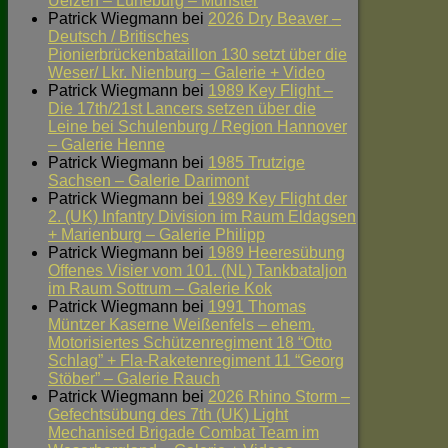
Uelzen – Lüneburg – Munster
Patrick Wiegmann
bei
2026 Dry Beaver –
Deutsch / Britisches
Pionierbrückenbataillon 130 setzt über die
Weser/ Lkr. Nienburg – Galerie + Video
Patrick Wiegmann
bei
1989 Key Flight –
Die 17th/21st Lancers setzen über die
Leine bei Schulenburg / Region Hannover
– Galerie Henne
Patrick Wiegmann
bei
1985 Trutzige
Sachsen – Galerie Darimont
Patrick Wiegmann
bei
1989 Key Flight der
2. (UK) Infantry Division im Raum Eldagsen
+ Marienburg – Galerie Philipp
Patrick Wiegmann
bei
1989 Heeresübung
Offenes Visier vom 101. (NL) Tankbataljon
im Raum Sottrum – Galerie Kok
Patrick Wiegmann
bei
1991 Thomas
Müntzer Kaserne Weißenfels – ehem.
Motorisiertes Schützenregiment 18 “Otto
Schlag” + Fla-Raketenregiment 11 “Georg
Stöber” – Galerie Rauch
Patrick Wiegmann
bei
2026 Rhino Storm –
Gefechtsübung des 7th (UK) Light
Mechanised Brigade Combat Team im