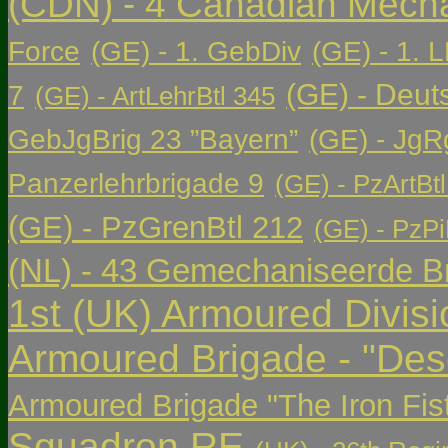
(CDN) - 4 Canadian Mech
Force
(GE) - 1. GebDiv
(GE) - 1. L
(GE) - Deut
7
(GE) - ArtLehrBtl 345
GebJgBrig 23 ”Bayern”
(GE) - JgR
Panzerlehrbrigade 9
(GE) - PzArtBtl
(GE) - PzGrenBtl 212
(GE) - PzPi
(NL) - 43 Gemechaniseerde Br
1st (UK) Armoured Divisi
Armoured Brigade - "Des
Armoured Brigade "The Iron Fis
Squadron RE