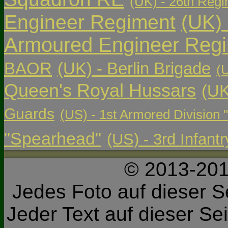
(UK) - 26th Regi
Engineer Regiment
(UK)
Armoured Engineer Reg
BAOR
(UK) - Berlin Brigade
(
Queen's Royal Hussars
(UK
Guards
(US) - 1st Armored Division 
"Spearhead"
(US) - 3rd Infant
© 2013-201
Jedes Foto auf dieser Se
Jeder Text auf dieser Sei