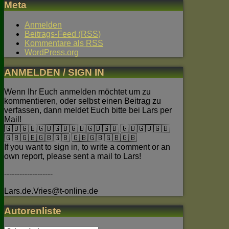
Meta
Anmelden
Beitrags-Feed (
RSS
)
Kommentare als
RSS
WordPress.org
ANMELDEN / SIGN IN
Wenn Ihr Euch anmelden möchtet um zu
kommentieren, oder selbst einen Beitrag zu
verfassen, dann meldet Euch bitte bei Lars per
Mail!
🇬🇧🇬🇧🇬🇧🇬🇧🇬🇧🇬🇧🇬🇧 🇬🇧🇬🇧🇬🇧
🇬🇧🇬🇧🇬🇧🇬🇧 🇬🇧🇬🇧🇬🇧🇬🇧
If you want to sign in, to write a comment or an
own report, please sent a mail to Lars!
-------------------
Lars.de.Vries@t-online.de
Autorenliste