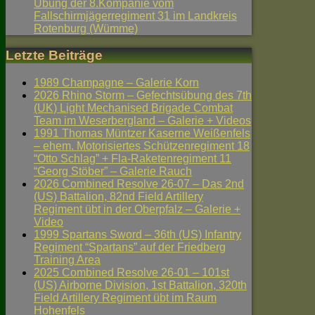
Übung der 8.Kompanie vom
Fallschirmjägerregiment 31 im Landkreis
Rotenburg (Wümme)
Letzte Beiträge
1989 Champagne – Galerie Korn
2026 Rhino Storm – Gefechtsübung des 7th
(UK) Light Mechanised Brigade Combat
Team im Weserbergland – Galerie + Videos
1991 Thomas Müntzer Kaserne Weißenfels
– ehem. Motorisiertes Schützenregiment 18
“Otto Schlag” + Fla-Raketenregiment 11
“Georg Stöber” – Galerie Rauch
2026 Combined Resolve 26-07 – Das 2nd
(US) Battalion, 82nd Field Artillery
Regiment übt in der Oberpfalz – Galerie +
Video
1999 Spartans Sword – 36th (US) Infantry
Regiment “Spartans” auf der Friedberg
Training Area
2025 Combined Resolve 26-01 – 101st
(US) Airborne Division, 1st Battalion, 320th
Field Artillery Regiment übt im Raum
Hohenfels