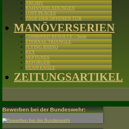
ARCHIV
BAHNVERLADUNGEN
LOST PLACES
TAGE DER OFFENEN TÜR
MANÖVERSERIEN
COMBINED RESOLVE – Serie
ETERNAL TRIANGLE
FLYING RHINO
KEY
NEPTUNES
REFORGER
ULAN EAGLE
ZEITUNGSARTIKEL
Bewerben bei der Bundeswehr: