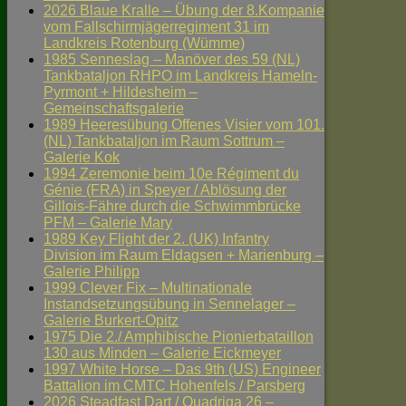
2026 Blaue Kralle – Übung der 8.Kompanie
vom Fallschirmjägerregiment 31 im
Landkreis Rotenburg (Wümme)
1985 Senneslag – Manöver des 59 (NL)
Tankbataljon RHPO im Landkreis Hameln-
Pyrmont + Hildesheim –
Gemeinschaftsgalerie
1989 Heeresübung Offenes Visier vom 101.
(NL) Tankbataljon im Raum Sottrum –
Galerie Kok
1994 Zeremonie beim 10e Régiment du
Génie (FRA) in Speyer / Ablösung der
Gillois-Fähre durch die Schwimmbrücke
PFM – Galerie Mary
1989 Key Flight der 2. (UK) Infantry
Division im Raum Eldagsen + Marienburg –
Galerie Philipp
1999 Clever Fix – Multinationale
Instandsetzungsübung in Sennelager –
Galerie Burkert-Opitz
1975 Die 2./ Amphibische Pionierbataillon
130 aus Minden – Galerie Eickmeyer
1997 White Horse – Das 9th (US) Engineer
Battalion im CMTC Hohenfels / Parsberg
2026 Steadfast Dart / Quadriga 26 –