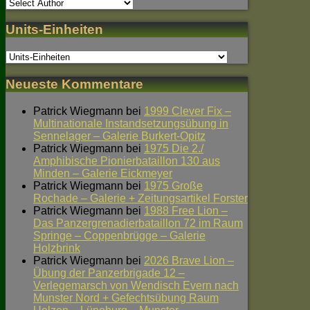
Units-Einheiten
Neueste Kommentare
Patrick Wiegmann
bei
1999 Clever Fix –
Multinationale Instandsetzungsübung in
Sennelager – Galerie Burkert-Opitz
Patrick Wiegmann
bei
1975 Die 2./
Amphibische Pionierbataillon 130 aus
Minden – Galerie Eickmeyer
Patrick Wiegmann
bei
1975 Große
Rochade – Galerie + Zeitungsartikel Forster
Patrick Wiegmann
bei
1988 Free Lion –
Das Panzergrenadierbataillon 72 im Raum
Springe – Coppenbrügge – Galerie
Holzbrink
Patrick Wiegmann
bei
2026 Brave Lion –
Übung der Panzerbrigade 12 –
Verlegemarsch von Wendisch Evern nach
Munster Nord + Gefechtsübung Raum