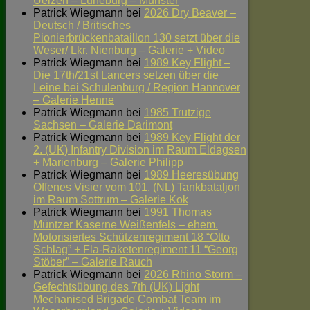
Uelzen – Lüneburg – Munster
Patrick Wiegmann
bei
2026 Dry Beaver –
Deutsch / Britisches
Pionierbrückenbataillon 130 setzt über die
Weser/ Lkr. Nienburg – Galerie + Video
Patrick Wiegmann
bei
1989 Key Flight –
Die 17th/21st Lancers setzen über die
Leine bei Schulenburg / Region Hannover
– Galerie Henne
Patrick Wiegmann
bei
1985 Trutzige
Sachsen – Galerie Darimont
Patrick Wiegmann
bei
1989 Key Flight der
2. (UK) Infantry Division im Raum Eldagsen
+ Marienburg – Galerie Philipp
Patrick Wiegmann
bei
1989 Heeresübung
Offenes Visier vom 101. (NL) Tankbataljon
im Raum Sottrum – Galerie Kok
Patrick Wiegmann
bei
1991 Thomas
Müntzer Kaserne Weißenfels – ehem.
Motorisiertes Schützenregiment 18 “Otto
Schlag” + Fla-Raketenregiment 11 “Georg
Stöber” – Galerie Rauch
Patrick Wiegmann
bei
2026 Rhino Storm –
Gefechtsübung des 7th (UK) Light
Mechanised Brigade Combat Team im