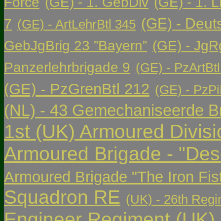
Force
(GE) - 1. GebDiv
(GE) - 1. L
(GE) - Deut
7
(GE) - ArtLehrBtl 345
GebJgBrig 23 ”Bayern”
(GE) - JgR
Panzerlehrbrigade 9
(GE) - PzArtBtl
(GE) - PzGrenBtl 212
(GE) - PzPi
(NL) - 43 Gemechaniseerde Br
1st (UK) Armoured Divisi
Armoured Brigade - "Des
Armoured Brigade "The Iron Fis
Squadron RE
(UK) - 26th Regi
Engineer Regiment
(UK)