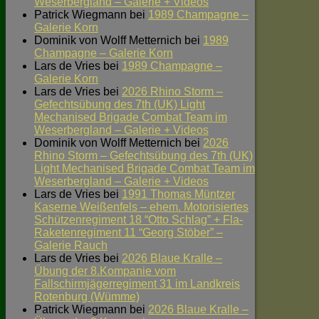
Weserbergland – Galerie + Videos
Patrick Wiegmann
bei
1989 Champagne –
Galerie Korn
Dominik von Wolff Metternich
bei
1989
Champagne – Galerie Korn
Lars de Vries
bei
1989 Champagne –
Galerie Korn
Lars de Vries
bei
2026 Rhino Storm –
Gefechtsübung des 7th (UK) Light
Mechanised Brigade Combat Team im
Weserbergland – Galerie + Videos
Dominik von Wolff Metternich
bei
2026
Rhino Storm – Gefechtsübung des 7th (UK)
Light Mechanised Brigade Combat Team im
Weserbergland – Galerie + Videos
Lars de Vries
bei
1991 Thomas Müntzer
Kaserne Weißenfels – ehem. Motorisiertes
Schützenregiment 18 “Otto Schlag” + Fla-
Raketenregiment 11 “Georg Stöber” –
Galerie Rauch
Lars de Vries
bei
2026 Blaue Kralle –
Übung der 8.Kompanie vom
Fallschirmjägerregiment 31 im Landkreis
Rotenburg (Wümme)
Patrick Wiegmann
bei
2026 Blaue Kralle –