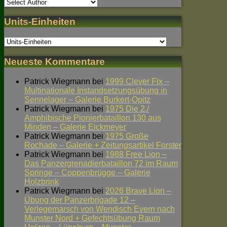
Units-Einheiten
Neueste Kommentare
Patrick Wiegmann
bei
1999 Clever Fix –
Multinationale Instandsetzungsübung in
Sennelager – Galerie Burkert-Opitz
Patrick Wiegmann
bei
1975 Die 2./
Amphibische Pionierbataillon 130 aus
Minden – Galerie Eickmeyer
Patrick Wiegmann
bei
1975 Große
Rochade – Galerie + Zeitungsartikel Forster
Patrick Wiegmann
bei
1988 Free Lion –
Das Panzergrenadierbataillon 72 im Raum
Springe – Coppenbrügge – Galerie
Holzbrink
Patrick Wiegmann
bei
2026 Brave Lion –
Übung der Panzerbrigade 12 –
Verlegemarsch von Wendisch Evern nach
Munster Nord + Gefechtsübung Raum