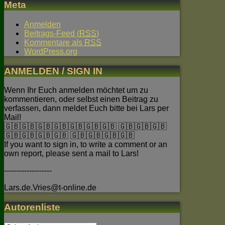
Meta
Anmelden
Beitrags-Feed (
RSS
)
Kommentare als
RSS
WordPress.org
ANMELDEN / SIGN IN
Wenn Ihr Euch anmelden möchtet um zu
kommentieren, oder selbst einen Beitrag zu
verfassen, dann meldet Euch bitte bei Lars per
Mail!
🇬🇧🇬🇧🇬🇧🇬🇧🇬🇧🇬🇧🇬🇧 🇬🇧🇬🇧🇬🇧
🇬🇧🇬🇧🇬🇧🇬🇧 🇬🇧🇬🇧🇬🇧🇬🇧
If you want to sign in, to write a comment or an
own report, please sent a mail to Lars!
-------------------
Lars.de.Vries@t-online.de
Autorenliste