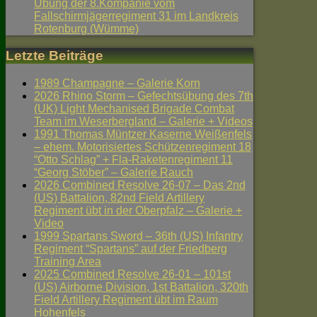
Übung der 8.Kompanie vom
Fallschirmjägerregiment 31 im Landkreis
Rotenburg (Wümme)
Letzte Beiträge
1989 Champagne – Galerie Korn
2026 Rhino Storm – Gefechtsübung des 7th
(UK) Light Mechanised Brigade Combat
Team im Weserbergland – Galerie + Videos
1991 Thomas Müntzer Kaserne Weißenfels
– ehem. Motorisiertes Schützenregiment 18
“Otto Schlag” + Fla-Raketenregiment 11
“Georg Stöber” – Galerie Rauch
2026 Combined Resolve 26-07 – Das 2nd
(US) Battalion, 82nd Field Artillery
Regiment übt in der Oberpfalz – Galerie +
Video
1999 Spartans Sword – 36th (US) Infantry
Regiment “Spartans” auf der Friedberg
Training Area
2025 Combined Resolve 26-01 – 101st
(US) Airborne Division, 1st Battalion, 320th
Field Artillery Regiment übt im Raum
Hohenfels