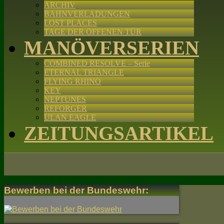
ARCHIV
BAHNVERLADUNGEN
LOST PLACES
TAGE DER OFFENEN TÜR
MANÖVERSERIEN
COMBINED RESOLVE – Serie
ETERNAL TRIANGLE
FLYING RHINO
KEY
NEPTUNES
REFORGER
ULAN EAGLE
ZEITUNGSARTIKEL
Bewerben bei der Bundeswehr: