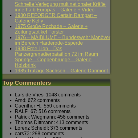
Schnelle Verlegung multinationaler Kräfte
innerhalb Europas – Galerie + Video
1980 REFORGER Certain Rampart –
Galerie Kelly
1975 Große Rochade – Galerie +
Zeitungsartikel Forster
1976 – MAIBLUME – Bundeswehr Manöver
im Bereich Harderode-Esperde
1988 Free Lion – Das
Panzergrenadierbataillon 72 im Raum
Springe – Coppenbrügge – Galerie
Holzbrink
1985 Trutzige Sachsen – Galerie Darimont
Top Commenters
Lars de Vries: 1048 comments
Arnd: 672 comments
Guenther H.: 550 comments
RALF_67: 516 comments
Patrick Wiegmann: 458 comments
Thomas Dittmann: 413 comments
Lorenz Scheidl: 373 comments
cars73: 298 comments