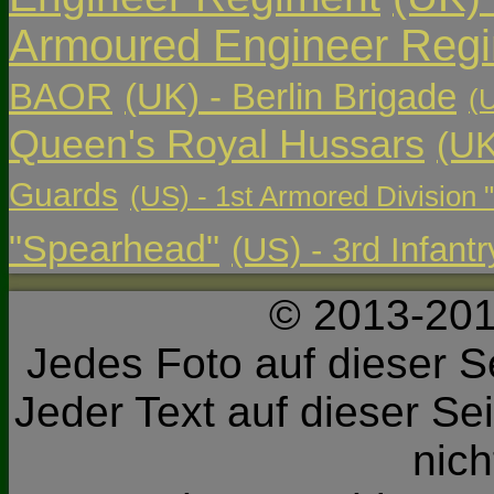
Armoured Engineer Reg
BAOR
(UK) - Berlin Brigade
(
Queen's Royal Hussars
(UK
Guards
(US) - 1st Armored Division 
"Spearhead"
(US) - 3rd Infant
© 2013-201
Jedes Foto auf dieser Se
Jeder Text auf dieser Sei
nic