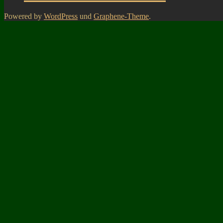
Powered by
WordPress
und
Graphene-Theme
.