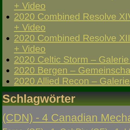
+ Video
2020 Combined Resolve XIV
+ Video
2020 Combined Resolve XII
+ Video
2020 Celtic Storm – Galeri
2020 Bergen – Gemeinschaf
2020 Allied Recon – Galerie
Schlagwörter
(CDN) - 4 Canadian Mech