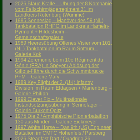
2026 Blaue Kralle – Übung der 8.Kompanie
vom Fallschirmjägerregiment 31 im
Landkreis Rotenburg (Wümme)
1985 Senneslag – Manöver des 59 (NL)
Tankbataljon RHPO im Landkreis Hameln-
Pyrmont + Hildesheim –
Gemeinschaftsgalerie
1989 Heeresübung Offenes Visier vom 101.
(NL) Tankbataljon im Raum Sottrum –
Galerie Kok
1994 Zeremonie beim 10e Régiment du
Génie (FRA) in Speyer / Ablösung der
Gillois-Fähre durch die Schwimmbrücke
PFM – Galerie Mary
1989 Key Flight der 2. (UK) Infantry
Division im Raum Eldagsen + Marienburg –
Galerie Philipp
1999 Clever Fix – Multinationale
Instandsetzungsübung in Sennelager –
Galerie Burkert-Opitz
1975 Die 2./ Amphibische Pionierbataillon
130 aus Minden – Galerie Eickmeyer
1997 White Horse – Das 9th (US) Engineer
Battalion im CMTC Hohenfels / Parsberg
2026 Steadfast Dart / Quadriga 26 –