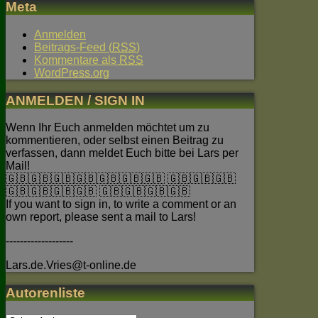
Meta
Anmelden
Beitrags-Feed (
RSS
)
Kommentare als
RSS
WordPress.org
ANMELDEN / SIGN IN
Wenn Ihr Euch anmelden möchtet um zu
kommentieren, oder selbst einen Beitrag zu
verfassen, dann meldet Euch bitte bei Lars per
Mail!
🇬🇧🇬🇧🇬🇧🇬🇧🇬🇧🇬🇧🇬🇧 🇬🇧🇬🇧🇬🇧
🇬🇧🇬🇧🇬🇧🇬🇧 🇬🇧🇬🇧🇬🇧🇬🇧
If you want to sign in, to write a comment or an
own report, please sent a mail to Lars!
-------------------
Lars.de.Vries@t-online.de
Autorenliste