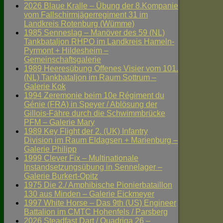
2026 Blaue Kralle – Übung der 8.Kompanie
vom Fallschirmjägerregiment 31 im
Landkreis Rotenburg (Wümme)
1985 Senneslag – Manöver des 59 (NL)
Tankbataljon RHPO im Landkreis Hameln-
Pyrmont + Hildesheim –
Gemeinschaftsgalerie
1989 Heeresübung Offenes Visier vom 101.
(NL) Tankbataljon im Raum Sottrum –
Galerie Kok
1994 Zeremonie beim 10e Régiment du
Génie (FRA) in Speyer / Ablösung der
Gillois-Fähre durch die Schwimmbrücke
PFM – Galerie Mary
1989 Key Flight der 2. (UK) Infantry
Division im Raum Eldagsen + Marienburg –
Galerie Philipp
1999 Clever Fix – Multinationale
Instandsetzungsübung in Sennelager –
Galerie Burkert-Opitz
1975 Die 2./ Amphibische Pionierbataillon
130 aus Minden – Galerie Eickmeyer
1997 White Horse – Das 9th (US) Engineer
Battalion im CMTC Hohenfels / Parsberg
2026 Steadfast Dart / Quadriga 26 –