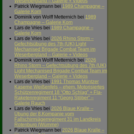
Weserbergland – Galerie + Videos
Patrick Wiegmann
bei
1989 Champagne –
Galerie Korn
Dominik von Wolff Metternich
bei
1989
Champagne – Galerie Korn
Lars de Vries
bei
1989 Champagne –
Galerie Korn
Lars de Vries
bei
2026 Rhino Storm –
Gefechtsübung des 7th (UK) Light
Mechanised Brigade Combat Team im
Weserbergland – Galerie + Videos
Dominik von Wolff Metternich
bei
2026
Rhino Storm – Gefechtsübung des 7th (UK)
Light Mechanised Brigade Combat Team im
Weserbergland – Galerie + Videos
Lars de Vries
bei
1991 Thomas Müntzer
Kaserne Weißenfels – ehem. Motorisiertes
Schützenregiment 18 “Otto Schlag” + Fla-
Raketenregiment 11 “Georg Stöber” –
Galerie Rauch
Lars de Vries
bei
2026 Blaue Kralle –
Übung der 8.Kompanie vom
Fallschirmjägerregiment 31 im Landkreis
Rotenburg (Wümme)
Patrick Wiegmann
bei
2026 Blaue Kralle –