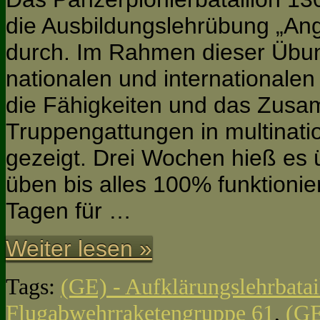
die Ausbildungslehrübung „Ang
durch. Im Rahmen dieser Üb
nationalen und internationalen
die Fähigkeiten und das Zus
Truppengattungen in multinat
gezeigt. Drei Wochen hieß es
üben bis alles 100% funktionie
Tagen für …
Weiter lesen »
Tags:
(GE) - Aufklärungslehrbatai
Flugabwehrraketengruppe 61
,
(GE