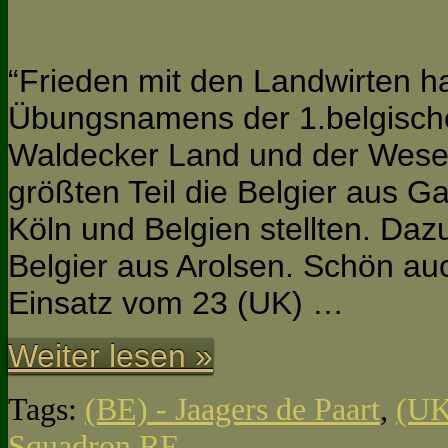
“Frieden mit den Landwirten h
Übungsnamens der 1.belgische
Waldecker Land und der Weser
größten Teil die Belgier aus
Köln und Belgien stellten. Daz
Belgier aus Arolsen. Schön au
Einsatz vom 23 (UK) …
Weiter lesen »
Tags:
(BE) - Jaagers de Paart
,
(UK
Squadron RE