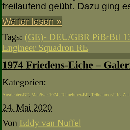
freilaufend geübt. Dazu ging
Weiter lesen »
Tags:
(GE)- DEU/GBR PiBrBtl 1
Engineer Squadron RE
1974 Friedens-Eiche – Galeri
Kategorien:
Ausrichter-BE
,
Manöver 1974
,
Teilnehmer-BE
,
Teilnehmer-UK
,
Zeit
24. Mai 2020
Von
Eddy van Nuffel