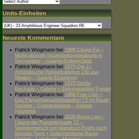
Units-Einheiten
Neueste Kommentare
Patrick Wiegmann
bei
1999 Clever Fix –
Multinationale Instandsetzungsübung in
Sennelager – Galerie Burkert-Opitz
Patrick Wiegmann
bei
1975 Die 2./
Amphibische Pionierbataillon 130 aus
Minden – Galerie Eickmeyer
Patrick Wiegmann
bei
1975 Große
Rochade – Galerie + Zeitungsartikel Forster
Patrick Wiegmann
bei
1988 Free Lion –
Das Panzergrenadierbataillon 72 im Raum
Springe – Coppenbrügge – Galerie
Holzbrink
Patrick Wiegmann
bei
2026 Brave Lion –
Übung der Panzerbrigade 12 –
Verlegemarsch von Wendisch Evern nach
Munster Nord + Gefechtsübung Raum