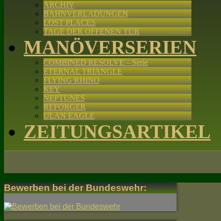
ARCHIV
BAHNVERLADUNGEN
LOST PLACES
TAGE DER OFFENEN TÜR
MANÖVERSERIEN
COMBINED RESOLVE – Serie
ETERNAL TRIANGLE
FLYING RHINO
KEY
NEPTUNES
REFORGER
ULAN EAGLE
ZEITUNGSARTIKEL
Bewerben bei der Bundeswehr: