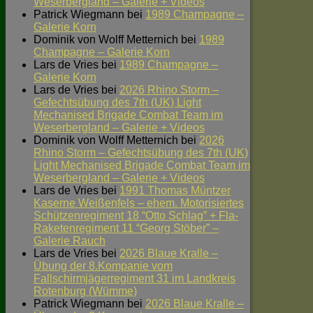
Weserbergland – Galerie + Videos
Patrick Wiegmann
bei
1989 Champagne –
Galerie Korn
Dominik von Wolff Metternich
bei
1989
Champagne – Galerie Korn
Lars de Vries
bei
1989 Champagne –
Galerie Korn
Lars de Vries
bei
2026 Rhino Storm –
Gefechtsübung des 7th (UK) Light
Mechanised Brigade Combat Team im
Weserbergland – Galerie + Videos
Dominik von Wolff Metternich
bei
2026
Rhino Storm – Gefechtsübung des 7th (UK)
Light Mechanised Brigade Combat Team im
Weserbergland – Galerie + Videos
Lars de Vries
bei
1991 Thomas Müntzer
Kaserne Weißenfels – ehem. Motorisiertes
Schützenregiment 18 “Otto Schlag” + Fla-
Raketenregiment 11 “Georg Stöber” –
Galerie Rauch
Lars de Vries
bei
2026 Blaue Kralle –
Übung der 8.Kompanie vom
Fallschirmjägerregiment 31 im Landkreis
Rotenburg (Wümme)
Patrick Wiegmann
bei
2026 Blaue Kralle –