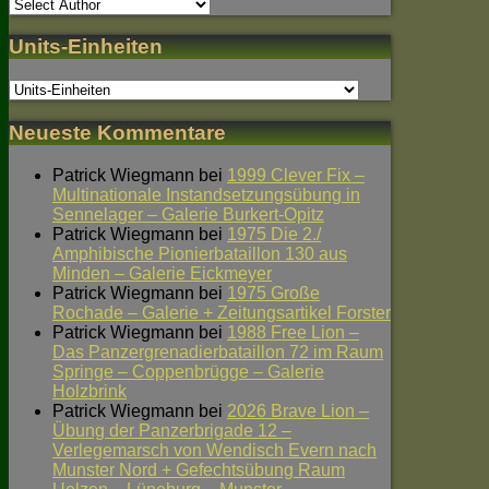
Units-Einheiten
Neueste Kommentare
Patrick Wiegmann
bei
1999 Clever Fix –
Multinationale Instandsetzungsübung in
Sennelager – Galerie Burkert-Opitz
Patrick Wiegmann
bei
1975 Die 2./
Amphibische Pionierbataillon 130 aus
Minden – Galerie Eickmeyer
Patrick Wiegmann
bei
1975 Große
Rochade – Galerie + Zeitungsartikel Forster
Patrick Wiegmann
bei
1988 Free Lion –
Das Panzergrenadierbataillon 72 im Raum
Springe – Coppenbrügge – Galerie
Holzbrink
Patrick Wiegmann
bei
2026 Brave Lion –
Übung der Panzerbrigade 12 –
Verlegemarsch von Wendisch Evern nach
Munster Nord + Gefechtsübung Raum