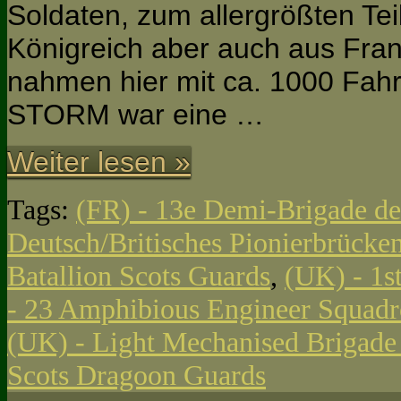
Soldaten, zum allergrößten Tei
Königreich aber auch aus Fra
nahmen hier mit ca. 1000 Fah
STORM war eine …
Weiter lesen »
Tags:
(FR) - 13e Demi-Brigade de
Deutsch/Britisches Pionierbrücken
Batallion Scots Guards
,
(UK) - 1st
- 23 Amphibious Engineer Squad
(UK) - Light Mechanised Brigad
Scots Dragoon Guards