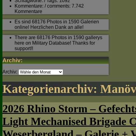
Schlagworte: / Tags: 1092
Kommentare: / comments: 7.742
Kommentare
Es sind 68176 Photos in 1590 Galerien
online! Herzlichen Dank an alle!
There are 68176 Photos in 1590 gallerys
here on Military Database! Thanks for
support!!
Archiv:
Archiv:
Kategorienarchiv:
Manöv
2026 Rhino Storm – Gefecht
Light Mechanised Brigade 
Weserbergland – Galerie + 