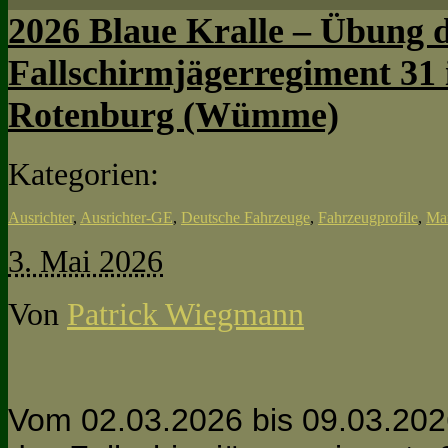
2026 Blaue Kralle – Übung
Fallschirmjägerregiment 31
Rotenburg (Wümme)
Kategorien:
Ausrichter
,
Ausrichter-GE
,
Deutsche Fahrzeuge
,
Fahrzeugprofile
,
Ma
3. Mai 2026
Von
Patrick Wiegmann
Vom 02.03.2026 bis 09.03.202