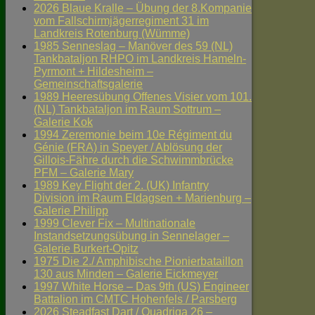
2026 Blaue Kralle – Übung der 8.Kompanie
vom Fallschirmjägerregiment 31 im
Landkreis Rotenburg (Wümme)
1985 Senneslag – Manöver des 59 (NL)
Tankbataljon RHPO im Landkreis Hameln-
Pyrmont + Hildesheim –
Gemeinschaftsgalerie
1989 Heeresübung Offenes Visier vom 101.
(NL) Tankbataljon im Raum Sottrum –
Galerie Kok
1994 Zeremonie beim 10e Régiment du
Génie (FRA) in Speyer / Ablösung der
Gillois-Fähre durch die Schwimmbrücke
PFM – Galerie Mary
1989 Key Flight der 2. (UK) Infantry
Division im Raum Eldagsen + Marienburg –
Galerie Philipp
1999 Clever Fix – Multinationale
Instandsetzungsübung in Sennelager –
Galerie Burkert-Opitz
1975 Die 2./ Amphibische Pionierbataillon
130 aus Minden – Galerie Eickmeyer
1997 White Horse – Das 9th (US) Engineer
Battalion im CMTC Hohenfels / Parsberg
2026 Steadfast Dart / Quadriga 26 –