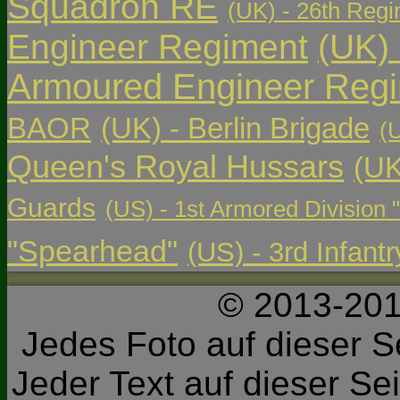
Squadron RE
(UK) - 26th Regi
Engineer Regiment
(UK)
Armoured Engineer Reg
BAOR
(UK) - Berlin Brigade
(
Queen's Royal Hussars
(UK
Guards
(US) - 1st Armored Division 
"Spearhead"
(US) - 3rd Infant
© 2013-201
Jedes Foto auf dieser Se
Jeder Text auf dieser Sei