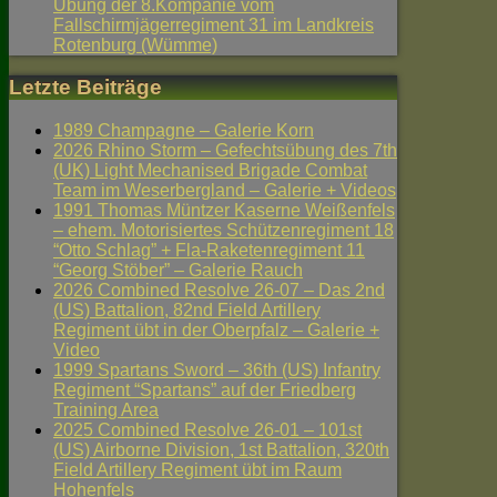
Übung der 8.Kompanie vom
Fallschirmjägerregiment 31 im Landkreis
Rotenburg (Wümme)
Letzte Beiträge
1989 Champagne – Galerie Korn
2026 Rhino Storm – Gefechtsübung des 7th
(UK) Light Mechanised Brigade Combat
Team im Weserbergland – Galerie + Videos
1991 Thomas Müntzer Kaserne Weißenfels
– ehem. Motorisiertes Schützenregiment 18
“Otto Schlag” + Fla-Raketenregiment 11
“Georg Stöber” – Galerie Rauch
2026 Combined Resolve 26-07 – Das 2nd
(US) Battalion, 82nd Field Artillery
Regiment übt in der Oberpfalz – Galerie +
Video
1999 Spartans Sword – 36th (US) Infantry
Regiment “Spartans” auf der Friedberg
Training Area
2025 Combined Resolve 26-01 – 101st
(US) Airborne Division, 1st Battalion, 320th
Field Artillery Regiment übt im Raum
Hohenfels