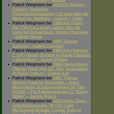
Uelzen – Lüneburg – Munster
Patrick Wiegmann
bei
2026 Dry Beaver –
Deutsch / Britisches
Pionierbrückenbataillon 130 setzt über die
Weser/ Lkr. Nienburg – Galerie + Video
Patrick Wiegmann
bei
1989 Key Flight –
Die 17th/21st Lancers setzen über die
Leine bei Schulenburg / Region Hannover
– Galerie Henne
Patrick Wiegmann
bei
1985 Trutzige
Sachsen – Galerie Darimont
Patrick Wiegmann
bei
1989 Key Flight der
2. (UK) Infantry Division im Raum Eldagsen
+ Marienburg – Galerie Philipp
Patrick Wiegmann
bei
1989 Heeresübung
Offenes Visier vom 101. (NL) Tankbataljon
im Raum Sottrum – Galerie Kok
Patrick Wiegmann
bei
1991 Thomas
Müntzer Kaserne Weißenfels – ehem.
Motorisiertes Schützenregiment 18 “Otto
Schlag” + Fla-Raketenregiment 11 “Georg
Stöber” – Galerie Rauch
Patrick Wiegmann
bei
2026 Rhino Storm –
Gefechtsübung des 7th (UK) Light
Mechanised Brigade Combat Team im