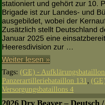
stationiert und gehört zur 10. 
Brigade ist zur Landes- und B
ausgebildet, wobei der Kernauf
Zusätzlich stellt Deutschland 
Januar 2025 eine einsatzberei
Heeresdivision zur …
Weiter lesen »
Tags:
(GE) - Aufklärungsbataillon
Panzerartilleriebataillon 131
,
(GE)
Versorgungsbataillons 4
2026 Dry Beaver – Deutsch / 