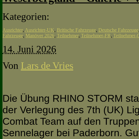
Kategorien:
Ausrichter
,
Ausrichter-UK
,
Britische Fahrzeuge
,
Deutsche Fahrzeuge
Fahrzeuge
,
Manöver 2026
,
Teilnehmer
,
Teilnehmer-FR
,
Teilnehmer-
14. Juni 2026
Von
Lars de Vries
Die Übung RHINO STORM start
der Verlegung des 7th (UK) Li
Combat Team auf den Truppen
Sennelager bei Paderborn. Gu