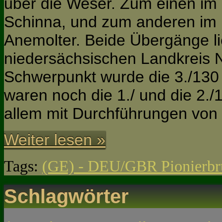
über die Weser. Zum einen im
Schinna, und zum anderen im
Anemolter. Beide Übergänge l
niedersächsischen Landkreis 
Schwerpunkt wurde die 3./130
waren noch die 1./ und die 2./1
allem mit Durchführungen vo
Weiter lesen »
Tags:
(GE) - DEU/GBR Pionierbrü
Schlagwörter