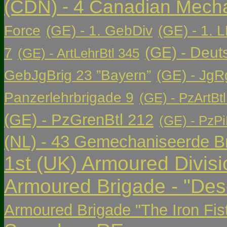
(CDN) - 4 Canadian Mech
Force
(GE) - 1. GebDiv
(GE) - 1. L
(GE) - Deut
7
(GE) - ArtLehrBtl 345
GebJgBrig 23 ”Bayern”
(GE) - JgR
Panzerlehrbrigade 9
(GE) - PzArtBtl
(GE) - PzGrenBtl 212
(GE) - PzPi
(NL) - 43 Gemechaniseerde Br
1st (UK) Armoured Divisi
Armoured Brigade - "Des
Armoured Brigade "The Iron Fis