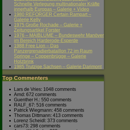
Schnelle Verlegung multinationaler Kräfte
innerhalb Europas – Galerie + Video
1980 REFORGER Certain Rampart –
Galerie Kelly
1975 Große Rochade – Galerie +
Zeitungsartikel Forster
1976 – MAIBLUME – Bundeswehr Manöver
im Bereich Harderode-Esperde
1988 Free Lion – Das
Panzergrenadierbataillon 72 im Raum
Springe – Coppenbrügge – Galerie
Holzbrink
1985 Trutzige Sachsen – Galerie Darimont
Top Commenters
Lars de Vries: 1048 comments
Arnd: 672 comments
Guenther H.: 550 comments
RALF_67: 516 comments
Patrick Wiegmann: 458 comments
Thomas Dittmann: 413 comments
Lorenz Scheidl: 373 comments
cars73: 298 comments