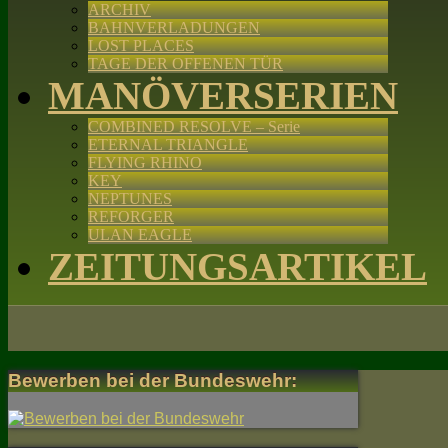
ARCHIV
BAHNVERLADUNGEN
LOST PLACES
TAGE DER OFFENEN TÜR
MANÖVERSERIEN
COMBINED RESOLVE – Serie
ETERNAL TRIANGLE
FLYING RHINO
KEY
NEPTUNES
REFORGER
ULAN EAGLE
ZEITUNGSARTIKEL
Bewerben bei der Bundeswehr: