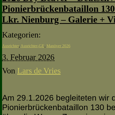
Pionierbrückenbataillon 130 
Lkr. Nienburg – Galerie + V
Kategorien:
Ausrichter
,
Ausrichter-GE
,
Manöver 2026
3. Februar 2026
Von
Lars de Vries
Am 29.1.2026 begleiteten wir 
Pionierbrückenbataillon 130 be