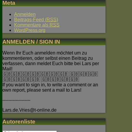
Meta
Anmelden
Beitrags-Feed (
RSS
)
Kommentare als
RSS
WordPress.org
ANMELDEN / SIGN IN
Wenn Ihr Euch anmelden möchtet um zu
kommentieren, oder selbst einen Beitrag zu
verfassen, dann meldet Euch bitte bei Lars per
Mail!
🇬🇧🇬🇧🇬🇧🇬🇧🇬🇧🇬🇧🇬🇧 🇬🇧🇬🇧🇬🇧
🇬🇧🇬🇧🇬🇧🇬🇧 🇬🇧🇬🇧🇬🇧🇬🇧
If you want to sign in, to write a comment or an
own report, please sent a mail to Lars!
-------------------
Lars.de.Vries@t-online.de
Autorenliste