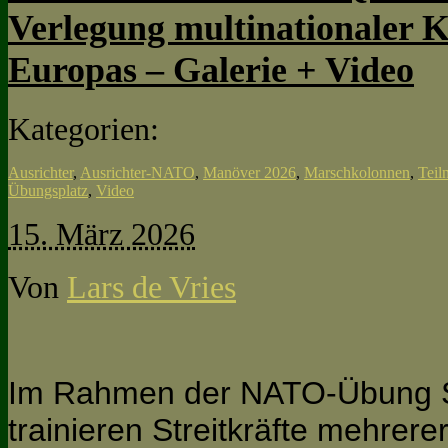
Verlegung multinationaler K
Europas – Galerie + Video
Kategorien:
Ausrichter
,
Ausrichter-NATO
,
Manöver 2026
,
Marschkolonnen
,
Tei
Übungsplatz
,
Video
15. März 2026
Von
Lars de Vries
Im Rahmen der NATO-Übung St
trainieren Streitkräfte mehrere