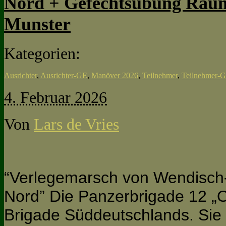
Nord + Gefechtsübung Raum
Munster
Kategorien:
Ausrichter
,
Ausrichter-GE
,
Manöver 2026
,
Teilnehmer
,
Teilnehmer-
4. Februar 2026
Von
Lars de Vries
“Verlegemarsch von Wendisch
Nord” Die Panzerbrigade 12 „O
Brigade Süddeutschlands. Sie