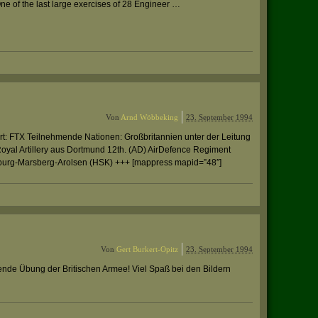
 of the last large exercises of 28 Engineer …
Von
Arnd Wöbbeking
23. September 1994
 FTX Teilnehmende Nationen: Großbritannien unter der Leitung
oyal Artillery aus Dortmund 12th. (AD) AirDefence Regiment
rburg-Marsberg-Arolsen (HSK) +++ [mappress mapid=”48″]
Von
Gert Burkert-Opitz
23. September 1994
ende Übung der Britischen Armee! Viel Spaß bei den Bildern