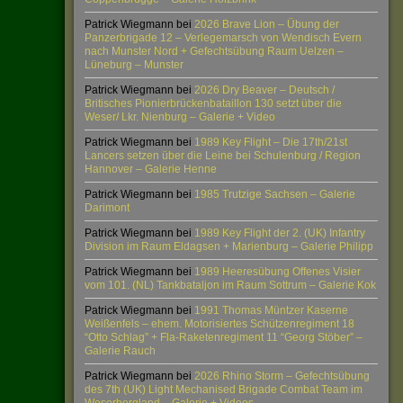
Patrick Wiegmann
bei
2026 Brave Lion – Übung der
Panzerbrigade 12 – Verlegemarsch von Wendisch Evern
nach Munster Nord + Gefechtsübung Raum Uelzen –
Lüneburg – Munster
Patrick Wiegmann
bei
2026 Dry Beaver – Deutsch /
Britisches Pionierbrückenbataillon 130 setzt über die
Weser/ Lkr. Nienburg – Galerie + Video
Patrick Wiegmann
bei
1989 Key Flight – Die 17th/21st
Lancers setzen über die Leine bei Schulenburg / Region
Hannover – Galerie Henne
Patrick Wiegmann
bei
1985 Trutzige Sachsen – Galerie
Darimont
Patrick Wiegmann
bei
1989 Key Flight der 2. (UK) Infantry
Division im Raum Eldagsen + Marienburg – Galerie Philipp
Patrick Wiegmann
bei
1989 Heeresübung Offenes Visier
vom 101. (NL) Tankbataljon im Raum Sottrum – Galerie Kok
Patrick Wiegmann
bei
1991 Thomas Müntzer Kaserne
Weißenfels – ehem. Motorisiertes Schützenregiment 18
“Otto Schlag” + Fla-Raketenregiment 11 “Georg Stöber” –
Galerie Rauch
Patrick Wiegmann
bei
2026 Rhino Storm – Gefechtsübung
des 7th (UK) Light Mechanised Brigade Combat Team im