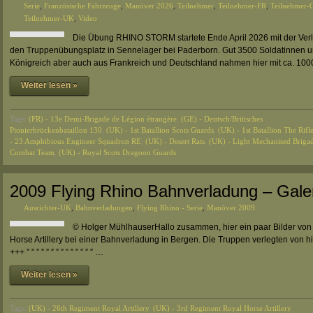
Serie
,
Französische Fahrzeuge
,
Manöver 2026
,
Teilnehmer
,
Teilnehmer-FR
,
Teilnehmer-
Teilnehmer-UK
,
Video
Die Übung RHINO STORM startete Ende April 2026 mit der Ver
den Truppenübungsplatz in Sennelager bei Paderborn. Gut 3500 Soldatinnen un
Königreich aber auch aus Frankreich und Deutschland nahmen hier mit ca. 1
Weiter lesen »
Tags:
(FR) - 13e Demi-Brigade de Légion étrangère
,
(GE) - Deutsch/Britisches
Pionierbrückenbataillon 130
,
(UK) - 1st Batallion Scots Guards
,
(UK) - 1st Batallion The Rifl
- 23 Amphibious Engineer Squadron RE
,
(UK) - Desert Rats
,
(UK) - Light Mechanised Briga
Combat Team
,
(UK) - Royal Scots Dragoon Guards
2009 Flying Rhino Bahnverladung – Gale
Ausrichter-UK
,
Bahnverladungen
,
Flying Rhino - Serie
,
Manöver 2009
© Holger MühlhauserHallo zusammen, hier ein paar Bilder von 
Horse Artillery bei einer Bahnverladung in Bergen. Die Truppen verlegten von 
+++ ” ” ” ” ” ” ” ” ” ” ” ” ” ” …
Weiter lesen »
Tags:
(UK) - 26th Regiment Royal Artillery
,
(UK) - 3rd Regiment Royal Horse Artillery