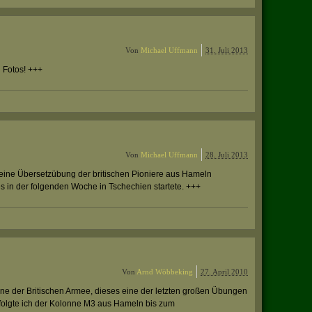
Von
Michael Uffmann
31. Juli 2013
n Fotos! +++
Von
Michael Uffmann
28. Juli 2013
 eine Übersetzübung der britischen Pioniere aus Hameln
s in der folgenden Woche in Tschechien startete. +++
Von
Arnd Wöbbeking
27. April 2010
ne der Britischen Armee, dieses eine der letzten großen Übungen
olgte ich der Kolonne M3 aus Hameln bis zum