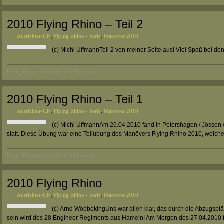
2010 Flying Rhino – Teil 2
Ausrichter-UK
,
Flying Rhino - Serie
,
Manöver 2010
(c) Michi UffmannTeil 2 von meiner Seite aus! Viel Spaß bei de
Dieser Beitrag besitzt kein Schlagwort
2010 Flying Rhino – Teil 1
Ausrichter-UK
,
Flying Rhino - Serie
,
Manöver 2010
(c) Michi UffmannAm 26.04.2010 fand in Petershagen / Jössen
statt. Diese Übung war eine Teilübung des Manövers Flying Rhino 2010, welche
Dieser Beitrag besitzt kein Schlagwort
2010 Flying Rhino
Ausrichter-UK
,
Flying Rhino - Serie
,
Manöver 2010
(c) Arnd WöbbekingUns war allen klar, das durch die Abzugsplä
sein wird des 28 Engineer Regiments aus Hameln! Am Morgen des 27.04.2010 f