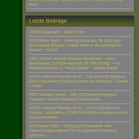
Area
Letzte Beiträge
1989 Champagne – Galerie Korn
2026 Rhino Storm – Gefechtsübung des 7th (UK) Light
Mechanised Brigade Combat Team im Weserbergland –
Galerie + Videos
1991 Thomas Müntzer Kaserne Weißenfels – ehem.
Motorisiertes Schützenregiment 18 “Otto Schlag” + Fla-
Raketenregiment 11 “Georg Stöber” – Galerie Rauch
2026 Combined Resolve 26-07 – Das 2nd (US) Battalion,
82nd Field Artillery Regiment übt in der Oberpfalz – Galerie
+ Video
1999 Spartans Sword – 36th (US) Infantry Regiment
“Spartans” auf der Friedberg Training Area
2025 Combined Resolve 26-01 – 101st (US) Airborne
Division, 1st Battalion, 320th Field Artillery Regiment übt im
Raum Hohenfels
2026 Blaue Kralle – Übung der 8.Kompanie vom
Fallschirmjägerregiment 31 im Landkreis Rotenburg
(Wümme)