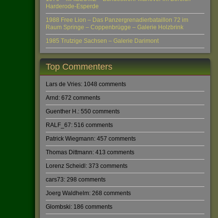
Harderode-Esperde
1988 Free Lion – Das Panzergrenadierbataillon 72 im
Raum Springe – Coppenbrügge – Galerie Holzbrink
1985 Trutzige Sachsen – Galerie Darimont
Top Commenters
Lars de Vries: 1048 comments
Arnd: 672 comments
Guenther H.: 550 comments
RALF_67: 516 comments
Patrick Wiegmann: 457 comments
Thomas Dittmann: 413 comments
Lorenz Scheidl: 373 comments
cars73: 298 comments
Joerg Waldhelm: 268 comments
Glombski: 186 comments