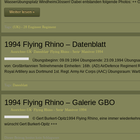
Wasserübungsplatz Windheim/Jössen! Dabei entstanden folgende Photos: ++ One
Weiter lesen »
Tags:
(UK) - 28 Engineer Regiment
1994 Flying Rhino – Datenblatt
Ausrichter-UK
,
Datenblatt
,
Flying Rhino - Serie
,
Manöver 1994
Übungsbeginn: 09.09.1994 Übungsende: 23.09.1994 Übungsart:
von: Großbritannien Teilnehmende Einheiten: 16th. (AD) AirDefence Regiment R
Royal Artillery aus Dortmund 1st. Regt. Army Air Corps (AAC) Übungsraum: Wa
Tags:
Datenblatt
1994 Flying Rhino – Galerie GBO
Ausrichter-UK
,
Flying Rhino - Serie
,
Manöver 1994
© Gert Burkert-Opitz1994 Flying Rhino, eine immer wiederkehr
wünscht Gert Burkert-Opitz +++
Dieser Beitrag besitzt kein Schlagwort