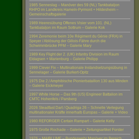
1985 Senneslag – Manöver des 59 (NL) Tankbataljon
RHPO im Landkreis Hameln-Pyrmont + Hildesheim –
Gemeinschaftsgalerie
1989 Heeresübung Offenes Visier vom 101. (NL)
Tankbataljon im Raum Sottrum – Galerie Kok
1994 Zeremonie beim 10e Régiment du Génie (FRA) in
Speyer / Ablösung der Gillois-Fähre durch die
Schwimmbrücke PFM – Galerie Mary
1989 Key Flight der 2. (UK) Infantry Division im Raum
Eldagsen + Marienburg – Galerie Philipp
1999 Clever Fix – Multinationale Instandsetzungsübung in
Sennelager – Galerie Burkert-Opitz
1975 Die 2./ Amphibische Pionierbataillon 130 aus Minden
– Galerie Eickmeyer
1997 White Horse – Das 9th (US) Engineer Battalion im
CMTC Hohenfels / Parsberg
2026 Steadfast Dart / Quadriga 26 – Schnelle Verlegung
multinationaler Kräfte innerhalb Europas – Galerie + Video
1980 REFORGER Certain Rampart – Galerie Kelly
1975 Große Rochade – Galerie + Zeitungsartikel Forster
1976 – MAIBLUME – Bundeswehr Manöver im Bereich