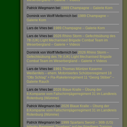
Weserbergland – Galerie + Videos
Patrick Wiegmann
bei
1989 Champagne – Galerie Korn
Dominik von Wolff Metternich
bei
1989 Champagne –
Galerie Korn
Lars de Vries
bei
1989 Champagne – Galerie Korn
Lars de Vries
bei
2026 Rhino Storm – Gefechtsübung des
7th (UK) Light Mechanised Brigade Combat Team im
Weserbergland – Galerie + Videos
Dominik von Wolff Metternich
bei
2026 Rhino Storm –
Gefechtsübung des 7th (UK) Light Mechanised Brigade
Combat Team im Weserbergland – Galerie + Videos
Lars de Vries
bei
1991 Thomas Müntzer Kaserne
Weißenfels – ehem. Motorisiertes Schützenregiment 18
“Otto Schlag” + Fla-Raketenregiment 11 “Georg Stöber” –
Galerie Rauch
Lars de Vries
bei
2026 Blaue Kralle – Übung der
8.Kompanie vom Fallschirmjägerregiment 31 im Landkreis
Rotenburg (Wümme)
Patrick Wiegmann
bei
2026 Blaue Kralle – Übung der
8.Kompanie vom Fallschirmjägerregiment 31 im Landkreis
Rotenburg (Wümme)
Patrick Wiegmann
bei
1999 Spartans Sword – 36th (US)
Infantry Regiment “Spartans” auf der Friedberg Training