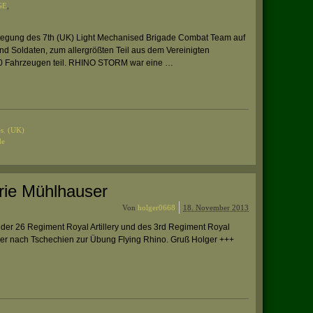
GE
,
legung des 7th (UK) Light Mechanised Brigade Combat Team auf
d Soldaten, zum allergrößten Teil aus dem Vereinigten
000 Fahrzeugen teil. RHINO STORM war eine …
es
,
(UK)
de
rie Mühlhauser
Von
holger0668
18. November 2013
der 26 Regiment Royal Artillery und des 3rd Regiment Royal
hier nach Tschechien zur Übung Flying Rhino. Gruß Holger +++