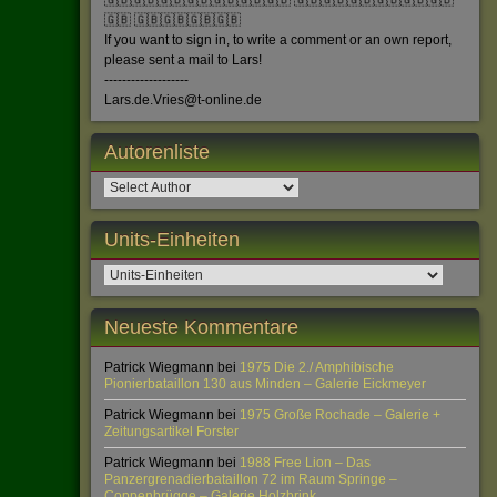
🇬🇧🇬🇧🇬🇧🇬🇧🇬🇧🇬🇧🇬🇧 🇬🇧🇬🇧🇬🇧🇬🇧🇬🇧🇬🇧
🇬🇧 🇬🇧🇬🇧🇬🇧🇬🇧
If you want to sign in, to write a comment or an own report,
please sent a mail to Lars!
-------------------
Lars.de.Vries@t-online.de
Autorenliste
Units-Einheiten
Neueste Kommentare
Patrick Wiegmann
bei
1975 Die 2./ Amphibische
Pionierbataillon 130 aus Minden – Galerie Eickmeyer
Patrick Wiegmann
bei
1975 Große Rochade – Galerie +
Zeitungsartikel Forster
Patrick Wiegmann
bei
1988 Free Lion – Das
Panzergrenadierbataillon 72 im Raum Springe –
Coppenbrügge – Galerie Holzbrink