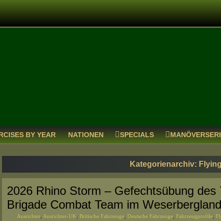
RCISES BY YEAR
NATIONEN
SPECIALS
MANÖVERSER
Kategorienarchiv:
Flyin
2026 Rhino Storm – Gefechtsübung des 
Brigade Combat Team im Weserbergland 
Ausrichter
,
Ausrichter-UK
,
Britische Fahrzeuge
,
Deutsche Fahrzeuge
,
Fahrzeugprofile
,
Fl