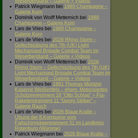
Weserbergland – Galerie + Videos
Patrick Wiegmann
bei
1989 Champagne –
Galerie Korn
Dominik von Wolff Metternich
bei
1989
Champagne – Galerie Korn
Lars de Vries
bei
1989 Champagne –
Galerie Korn
Lars de Vries
bei
2026 Rhino Storm –
Gefechtsübung des 7th (UK) Light
Mechanised Brigade Combat Team im
Weserbergland – Galerie + Videos
Dominik von Wolff Metternich
bei
2026
Rhino Storm – Gefechtsübung des 7th (UK)
Light Mechanised Brigade Combat Team im
Weserbergland – Galerie + Videos
Lars de Vries
bei
1991 Thomas Müntzer
Kaserne Weißenfels – ehem. Motorisiertes
Schützenregiment 18 “Otto Schlag” + Fla-
Raketenregiment 11 “Georg Stöber” –
Galerie Rauch
Lars de Vries
bei
2026 Blaue Kralle –
Übung der 8.Kompanie vom
Fallschirmjägerregiment 31 im Landkreis
Rotenburg (Wümme)
Patrick Wiegmann
bei
2026 Blaue Kralle –