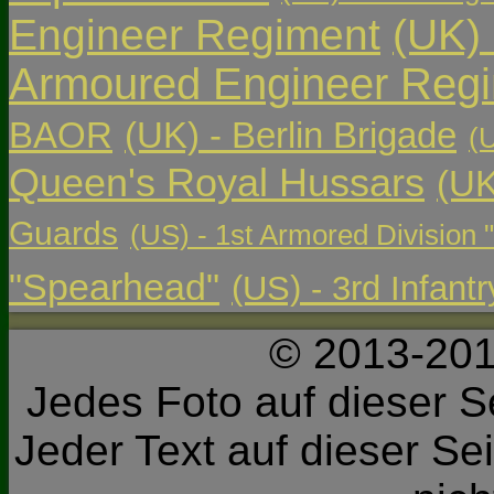
Engineer Regiment
(UK)
Armoured Engineer Reg
BAOR
(UK) - Berlin Brigade
(
Queen's Royal Hussars
(UK
Guards
(US) - 1st Armored Division 
"Spearhead"
(US) - 3rd Infant
© 2013-201
Jedes Foto auf dieser Se
Jeder Text auf dieser Sei