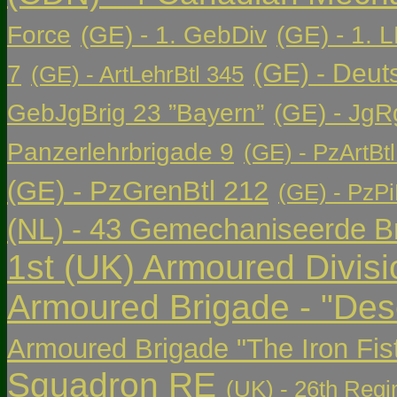
Force
(GE) - 1. GebDiv
(GE) - 1. L
(GE) - Deut
7
(GE) - ArtLehrBtl 345
GebJgBrig 23 ”Bayern”
(GE) - JgR
Panzerlehrbrigade 9
(GE) - PzArtBtl
(GE) - PzGrenBtl 212
(GE) - PzPi
(NL) - 43 Gemechaniseerde Br
1st (UK) Armoured Divisi
Armoured Brigade - "Des
Armoured Brigade "The Iron Fis
Squadron RE
(UK) - 26th Regi