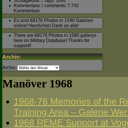
Schlagworte: / Tags: 1092
Kommentare: / comments: 7.742
Kommentare
Es sind 68176 Photos in 1590 Galerien
online! Herzlichen Dank an alle!
There are 68176 Photos in 1590 gallerys
here on Military Database! Thanks for
support!!
Archiv:
Archiv:
Manöver 1968
1968-76 Memories of the Re
Training Area – Galerie We
1968 REME Support at Voge