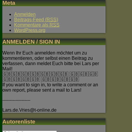
Meta
Anmelden
Beitrags-Feed (
RSS
)
Kommentare als
RSS
WordPress.org
ANMELDEN / SIGN IN
Wenn Ihr Euch anmelden möchtet um zu
kommentieren, oder selbst einen Beitrag zu
verfassen, dann meldet Euch bitte bei Lars per
Mail!
🇬🇧🇬🇧🇬🇧🇬🇧🇬🇧🇬🇧🇬🇧 🇬🇧🇬🇧🇬🇧
🇬🇧🇬🇧🇬🇧🇬🇧 🇬🇧🇬🇧🇬🇧🇬🇧
If you want to sign in, to write a comment or an
own report, please sent a mail to Lars!
-------------------
Lars.de.Vries@t-online.de
Autorenliste