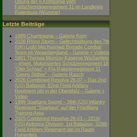
Übung der 8.Kompanie vom
Fallschirmjägerregiment 31 im Landkreis
Rotenburg (Wümme)
Letzte Beiträge
1989 Champagne – Galerie Korn
2026 Rhino Storm – Gefechtsübung des 7th
(UK) Light Mechanised Brigade Combat
Team im Weserbergland – Galerie + Videos
1991 Thomas Müntzer Kaserne Weißenfels
– ehem. Motorisiertes Schützenregiment 18
“Otto Schlag” + Fla-Raketenregiment 11
“Georg Stöber” – Galerie Rauch
2026 Combined Resolve 26-07 – Das 2nd
(US) Battalion, 82nd Field Artillery
Regiment übt in der Oberpfalz – Galerie +
Video
1999 Spartans Sword – 36th (US) Infantry
Regiment “Spartans” auf der Friedberg
Training Area
2025 Combined Resolve 26-01 – 101st
(US) Airborne Division, 1st Battalion, 320th
Field Artillery Regiment übt im Raum
Hohenfels