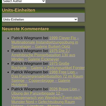
Units-Einheiten
Neueste Kommentare
Patrick Wiegmann
bei
1999 Clever Fix –
Multinationale Instandsetzungsübung in
Sennelager – Galerie Burkert-Opitz
Patrick Wiegmann
bei
1975 Die 2./
Amphibische Pionierbataillon 130 aus
Minden – Galerie Eickmeyer
Patrick Wiegmann
bei
1975 Große
Rochade – Galerie + Zeitungsartikel Forster
Patrick Wiegmann
bei
1988 Free Lion –
Das Panzergrenadierbataillon 72 im Raum
Springe – Coppenbrügge – Galerie
Holzbrink
Patrick Wiegmann
bei
2026 Brave Lion –
Übung der Panzerbrigade 12 –
Verlegemarsch von Wendisch Evern nach
Munster Nord + Gefechtsübung Raum