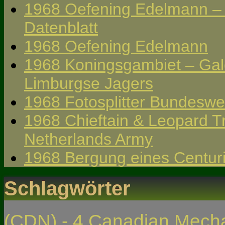
1968 Oefening Edelmann – 
Datenblatt
1968 Oefening Edelmann
1968 Koningsgambiet – Gale
Limburgse Jagers
1968 Fotosplitter Bundeswe
1968 Chieftain & Leopard Tr
Netherlands Army
1968 Bergung eines Centur
Schlagwörter
(CDN) - 4 Canadian Mech