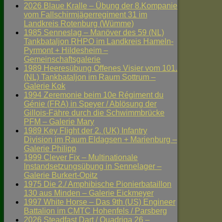
2026 Blaue Kralle – Übung der 8.Kompanie
vom Fallschirmjägerregiment 31 im
Landkreis Rotenburg (Wümme)
1985 Senneslag – Manöver des 59 (NL)
Tankbataljon RHPO im Landkreis Hameln-
Pyrmont + Hildesheim –
Gemeinschaftsgalerie
1989 Heeresübung Offenes Visier vom 101.
(NL) Tankbataljon im Raum Sottrum –
Galerie Kok
1994 Zeremonie beim 10e Régiment du
Génie (FRA) in Speyer / Ablösung der
Gillois-Fähre durch die Schwimmbrücke
PFM – Galerie Mary
1989 Key Flight der 2. (UK) Infantry
Division im Raum Eldagsen + Marienburg –
Galerie Philipp
1999 Clever Fix – Multinationale
Instandsetzungsübung in Sennelager –
Galerie Burkert-Opitz
1975 Die 2./ Amphibische Pionierbataillon
130 aus Minden – Galerie Eickmeyer
1997 White Horse – Das 9th (US) Engineer
Battalion im CMTC Hohenfels / Parsberg
2026 Steadfast Dart / Quadriga 26 –