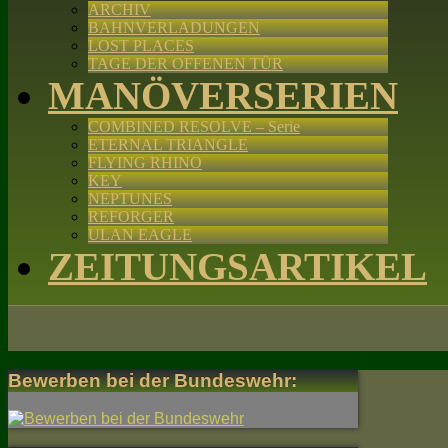
ARCHIV
BAHNVERLADUNGEN
LOST PLACES
TAGE DER OFFENEN TÜR
MANÖVERSERIEN
COMBINED RESOLVE – Serie
ETERNAL TRIANGLE
FLYING RHINO
KEY
NEPTUNES
REFORGER
ULAN EAGLE
ZEITUNGSARTIKEL
Bewerben bei der Bundeswehr: