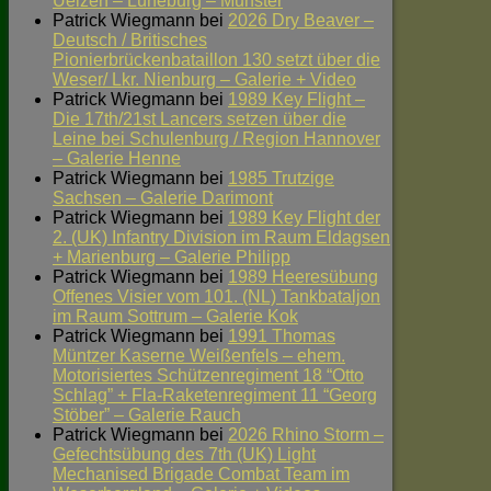
Uelzen – Lüneburg – Munster
Patrick Wiegmann
bei
2026 Dry Beaver –
Deutsch / Britisches
Pionierbrückenbataillon 130 setzt über die
Weser/ Lkr. Nienburg – Galerie + Video
Patrick Wiegmann
bei
1989 Key Flight –
Die 17th/21st Lancers setzen über die
Leine bei Schulenburg / Region Hannover
– Galerie Henne
Patrick Wiegmann
bei
1985 Trutzige
Sachsen – Galerie Darimont
Patrick Wiegmann
bei
1989 Key Flight der
2. (UK) Infantry Division im Raum Eldagsen
+ Marienburg – Galerie Philipp
Patrick Wiegmann
bei
1989 Heeresübung
Offenes Visier vom 101. (NL) Tankbataljon
im Raum Sottrum – Galerie Kok
Patrick Wiegmann
bei
1991 Thomas
Müntzer Kaserne Weißenfels – ehem.
Motorisiertes Schützenregiment 18 “Otto
Schlag” + Fla-Raketenregiment 11 “Georg
Stöber” – Galerie Rauch
Patrick Wiegmann
bei
2026 Rhino Storm –
Gefechtsübung des 7th (UK) Light
Mechanised Brigade Combat Team im