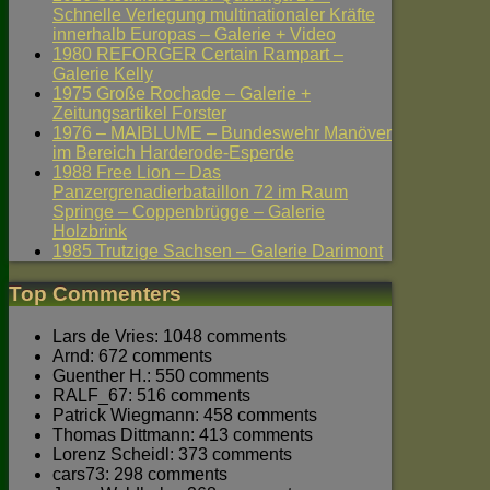
Schnelle Verlegung multinationaler Kräfte
innerhalb Europas – Galerie + Video
1980 REFORGER Certain Rampart –
Galerie Kelly
1975 Große Rochade – Galerie +
Zeitungsartikel Forster
1976 – MAIBLUME – Bundeswehr Manöver
im Bereich Harderode-Esperde
1988 Free Lion – Das
Panzergrenadierbataillon 72 im Raum
Springe – Coppenbrügge – Galerie
Holzbrink
1985 Trutzige Sachsen – Galerie Darimont
Top Commenters
Lars de Vries: 1048 comments
Arnd: 672 comments
Guenther H.: 550 comments
RALF_67: 516 comments
Patrick Wiegmann: 458 comments
Thomas Dittmann: 413 comments
Lorenz Scheidl: 373 comments
cars73: 298 comments