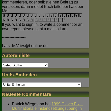
kommentieren, oder selbst einen Beitrag zu
verfassen, dann meldet Euch bitte bei Lars per
Mail!
🇬🇧🇬🇧🇬🇧🇬🇧🇬🇧🇬🇧🇬🇧 🇬🇧🇬🇧🇬🇧
🇬🇧🇬🇧🇬🇧🇬🇧 🇬🇧🇬🇧🇬🇧🇬🇧
If you want to sign in, to write a comment or an
own report, please sent a mail to Lars!
-------------------
Lars.de.Vries@t-online.de
Autorenliste
Units-Einheiten
Neueste Kommentare
Patrick Wiegmann
bei
1999 Clever Fix –
Multinationale Instandsetzungsübung in