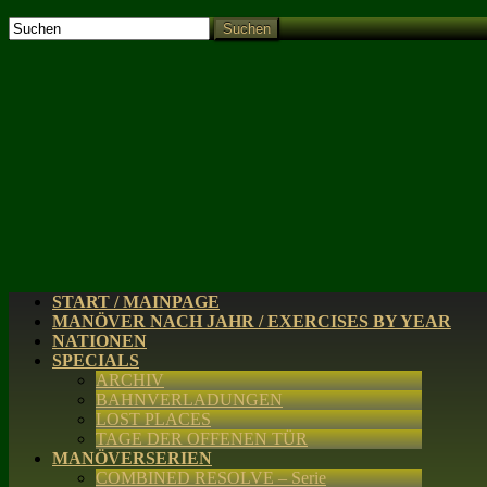
Suchen
START / MAINPAGE
MANÖVER NACH JAHR / EXERCISES BY YEAR
NATIONEN
SPECIALS
ARCHIV
BAHNVERLADUNGEN
LOST PLACES
TAGE DER OFFENEN TÜR
MANÖVERSERIEN
COMBINED RESOLVE – Serie