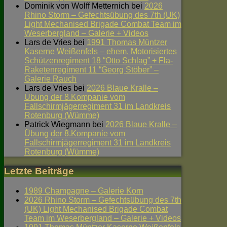
Dominik von Wolff Metternich
bei
2026
Rhino Storm – Gefechtsübung des 7th (UK)
Light Mechanised Brigade Combat Team im
Weserbergland – Galerie + Videos
Lars de Vries
bei
1991 Thomas Müntzer
Kaserne Weißenfels – ehem. Motorisiertes
Schützenregiment 18 “Otto Schlag” + Fla-
Raketenregiment 11 “Georg Stöber” –
Galerie Rauch
Lars de Vries
bei
2026 Blaue Kralle –
Übung der 8.Kompanie vom
Fallschirmjägerregiment 31 im Landkreis
Rotenburg (Wümme)
Patrick Wiegmann
bei
2026 Blaue Kralle –
Übung der 8.Kompanie vom
Fallschirmjägerregiment 31 im Landkreis
Rotenburg (Wümme)
Letzte Beiträge
1989 Champagne – Galerie Korn
2026 Rhino Storm – Gefechtsübung des 7th
(UK) Light Mechanised Brigade Combat
Team im Weserbergland – Galerie + Videos