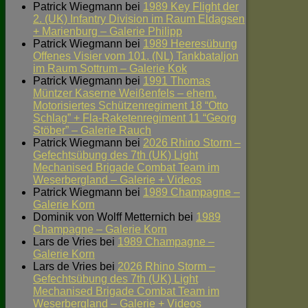
Patrick Wiegmann
bei
1989 Key Flight der
2. (UK) Infantry Division im Raum Eldagsen
+ Marienburg – Galerie Philipp
Patrick Wiegmann
bei
1989 Heeresübung
Offenes Visier vom 101. (NL) Tankbataljon
im Raum Sottrum – Galerie Kok
Patrick Wiegmann
bei
1991 Thomas
Müntzer Kaserne Weißenfels – ehem.
Motorisiertes Schützenregiment 18 “Otto
Schlag” + Fla-Raketenregiment 11 “Georg
Stöber” – Galerie Rauch
Patrick Wiegmann
bei
2026 Rhino Storm –
Gefechtsübung des 7th (UK) Light
Mechanised Brigade Combat Team im
Weserbergland – Galerie + Videos
Patrick Wiegmann
bei
1989 Champagne –
Galerie Korn
Dominik von Wolff Metternich
bei
1989
Champagne – Galerie Korn
Lars de Vries
bei
1989 Champagne –
Galerie Korn
Lars de Vries
bei
2026 Rhino Storm –
Gefechtsübung des 7th (UK) Light
Mechanised Brigade Combat Team im
Weserbergland – Galerie + Videos