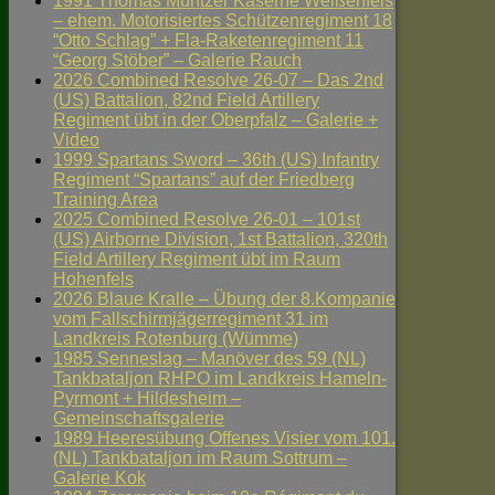
1991 Thomas Müntzer Kaserne Weißenfels
– ehem. Motorisiertes Schützenregiment 18
“Otto Schlag” + Fla-Raketenregiment 11
“Georg Stöber” – Galerie Rauch
2026 Combined Resolve 26-07 – Das 2nd
(US) Battalion, 82nd Field Artillery
Regiment übt in der Oberpfalz – Galerie +
Video
1999 Spartans Sword – 36th (US) Infantry
Regiment “Spartans” auf der Friedberg
Training Area
2025 Combined Resolve 26-01 – 101st
(US) Airborne Division, 1st Battalion, 320th
Field Artillery Regiment übt im Raum
Hohenfels
2026 Blaue Kralle – Übung der 8.Kompanie
vom Fallschirmjägerregiment 31 im
Landkreis Rotenburg (Wümme)
1985 Senneslag – Manöver des 59 (NL)
Tankbataljon RHPO im Landkreis Hameln-
Pyrmont + Hildesheim –
Gemeinschaftsgalerie
1989 Heeresübung Offenes Visier vom 101.
(NL) Tankbataljon im Raum Sottrum –
Galerie Kok