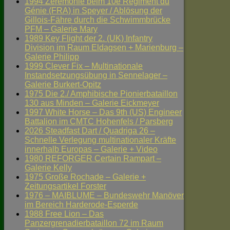
1994 Zeremonie beim 10e Régiment du
Génie (FRA) in Speyer / Ablösung der
Gillois-Fähre durch die Schwimmbrücke
PFM – Galerie Mary
1989 Key Flight der 2. (UK) Infantry
Division im Raum Eldagsen + Marienburg –
Galerie Philipp
1999 Clever Fix – Multinationale
Instandsetzungsübung in Sennelager –
Galerie Burkert-Opitz
1975 Die 2./ Amphibische Pionierbataillon
130 aus Minden – Galerie Eickmeyer
1997 White Horse – Das 9th (US) Engineer
Battalion im CMTC Hohenfels / Parsberg
2026 Steadfast Dart / Quadriga 26 –
Schnelle Verlegung multinationaler Kräfte
innerhalb Europas – Galerie + Video
1980 REFORGER Certain Rampart –
Galerie Kelly
1975 Große Rochade – Galerie +
Zeitungsartikel Forster
1976 – MAIBLUME – Bundeswehr Manöver
im Bereich Harderode-Esperde
1988 Free Lion – Das
Panzergrenadierbataillon 72 im Raum