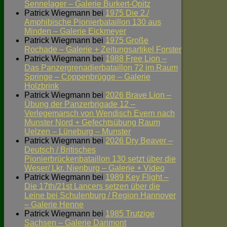
Sennelager – Galerie Burkert-Opitz
Patrick Wiegmann
bei
1975 Die 2./
Amphibische Pionierbataillon 130 aus
Minden – Galerie Eickmeyer
Patrick Wiegmann
bei
1975 Große
Rochade – Galerie + Zeitungsartikel Forster
Patrick Wiegmann
bei
1988 Free Lion –
Das Panzergrenadierbataillon 72 im Raum
Springe – Coppenbrügge – Galerie
Holzbrink
Patrick Wiegmann
bei
2026 Brave Lion –
Übung der Panzerbrigade 12 –
Verlegemarsch von Wendisch Evern nach
Munster Nord + Gefechtsübung Raum
Uelzen – Lüneburg – Munster
Patrick Wiegmann
bei
2026 Dry Beaver –
Deutsch / Britisches
Pionierbrückenbataillon 130 setzt über die
Weser/ Lkr. Nienburg – Galerie + Video
Patrick Wiegmann
bei
1989 Key Flight –
Die 17th/21st Lancers setzen über die
Leine bei Schulenburg / Region Hannover
– Galerie Henne
Patrick Wiegmann
bei
1985 Trutzige
Sachsen – Galerie Darimont