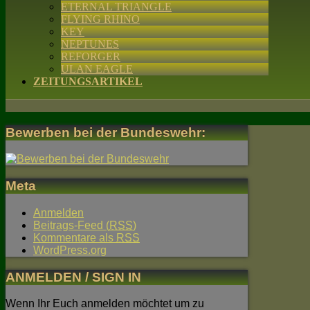
ETERNAL TRIANGLE
FLYING RHINO
KEY
NEPTUNES
REFORGER
ULAN EAGLE
ZEITUNGSARTIKEL
Bewerben bei der Bundeswehr:
Meta
Anmelden
Beitrags-Feed (
RSS
)
Kommentare als
RSS
WordPress.org
ANMELDEN / SIGN IN
Wenn Ihr Euch anmelden möchtet um zu