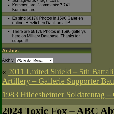
Schlagworte: / Tags: 1092
Kommentare: / comments: 7.741
Kommentare
Es sind 68176 Photos in 1590 Galerien
online! Herzlichen Dank an alle!
There are 68176 Photos in 1590 gallerys
here on Military Database! Thanks for
support!!
Archiv:
Archiv:
«
2011 United Shield – 5th Battali
Artillery – Gallerie Supporter B
1983 Hildesheimer Soldatentag – 
2024 Toxic Fox – ABC Ab