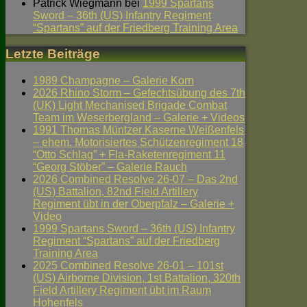
Patrick Wiegmann
bei
1999 Spartans
Sword – 36th (US) Infantry Regiment
“Spartans” auf der Friedberg Training Area
Letzte Beiträge
1989 Champagne – Galerie Korn
2026 Rhino Storm – Gefechtsübung des 7th
(UK) Light Mechanised Brigade Combat
Team im Weserbergland – Galerie + Videos
1991 Thomas Müntzer Kaserne Weißenfels
– ehem. Motorisiertes Schützenregiment 18
“Otto Schlag” + Fla-Raketenregiment 11
“Georg Stöber” – Galerie Rauch
2026 Combined Resolve 26-07 – Das 2nd
(US) Battalion, 82nd Field Artillery
Regiment übt in der Oberpfalz – Galerie +
Video
1999 Spartans Sword – 36th (US) Infantry
Regiment “Spartans” auf der Friedberg
Training Area
2025 Combined Resolve 26-01 – 101st
(US) Airborne Division, 1st Battalion, 320th
Field Artillery Regiment übt im Raum
Hohenfels