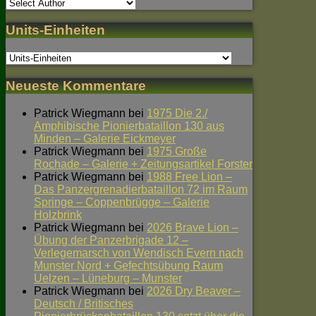
Units-Einheiten
Neueste Kommentare
Patrick Wiegmann
bei
1975 Die 2./
Amphibische Pionierbataillon 130 aus
Minden – Galerie Eickmeyer
Patrick Wiegmann
bei
1975 Große
Rochade – Galerie + Zeitungsartikel Forster
Patrick Wiegmann
bei
1988 Free Lion –
Das Panzergrenadierbataillon 72 im Raum
Springe – Coppenbrügge – Galerie
Holzbrink
Patrick Wiegmann
bei
2026 Brave Lion –
Übung der Panzerbrigade 12 –
Verlegemarsch von Wendisch Evern nach
Munster Nord + Gefechtsübung Raum
Uelzen – Lüneburg – Munster
Patrick Wiegmann
bei
2026 Dry Beaver –
Deutsch / Britisches