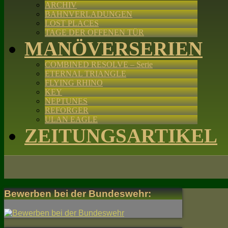
ARCHIV
BAHNVERLADUNGEN
LOST PLACES
TAGE DER OFFENEN TÜR
MANÖVERSERIEN
COMBINED RESOLVE – Serie
ETERNAL TRIANGLE
FLYING RHINO
KEY
NEPTUNES
REFORGER
ULAN EAGLE
ZEITUNGSARTIKEL
Bewerben bei der Bundeswehr: