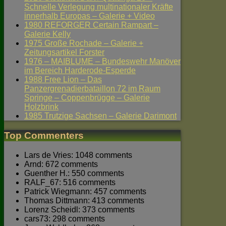
Schnelle Verlegung multinationaler Kräfte
innerhalb Europas – Galerie + Video
1980 REFORGER Certain Rampart –
Galerie Kelly
1975 Große Rochade – Galerie +
Zeitungsartikel Forster
1976 – MAIBLUME – Bundeswehr Manöver
im Bereich Harderode-Esperde
1988 Free Lion – Das
Panzergrenadierbataillon 72 im Raum
Springe – Coppenbrügge – Galerie
Holzbrink
1985 Trutzige Sachsen – Galerie Darimont
Top Commenters
Lars de Vries: 1048 comments
Arnd: 672 comments
Guenther H.: 550 comments
RALF_67: 516 comments
Patrick Wiegmann: 457 comments
Thomas Dittmann: 413 comments
Lorenz Scheidl: 373 comments
cars73: 298 comments