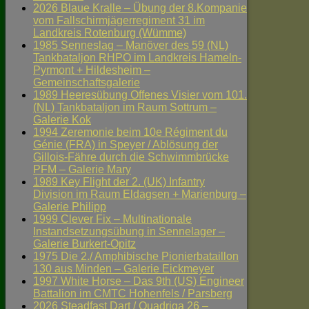
2026 Blaue Kralle – Übung der 8.Kompanie
vom Fallschirmjägerregiment 31 im
Landkreis Rotenburg (Wümme)
1985 Senneslag – Manöver des 59 (NL)
Tankbataljon RHPO im Landkreis Hameln-
Pyrmont + Hildesheim –
Gemeinschaftsgalerie
1989 Heeresübung Offenes Visier vom 101.
(NL) Tankbataljon im Raum Sottrum –
Galerie Kok
1994 Zeremonie beim 10e Régiment du
Génie (FRA) in Speyer / Ablösung der
Gillois-Fähre durch die Schwimmbrücke
PFM – Galerie Mary
1989 Key Flight der 2. (UK) Infantry
Division im Raum Eldagsen + Marienburg –
Galerie Philipp
1999 Clever Fix – Multinationale
Instandsetzungsübung in Sennelager –
Galerie Burkert-Opitz
1975 Die 2./ Amphibische Pionierbataillon
130 aus Minden – Galerie Eickmeyer
1997 White Horse – Das 9th (US) Engineer
Battalion im CMTC Hohenfels / Parsberg
2026 Steadfast Dart / Quadriga 26 –