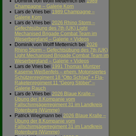
Dominik von Wolff Metternich
bei
1989
Champagne – Galerie Korn
Lars de Vries
bei
1989 Champagne –
Galerie Korn
Lars de Vries
bei
2026 Rhino Storm –
Gefechtsübung des 7th (UK) Light
Mechanised Brigade Combat Team im
Weserbergland – Galerie + Videos
Dominik von Wolff Metternich
bei
2026
Rhino Storm – Gefechtsübung des 7th (UK)
Light Mechanised Brigade Combat Team im
Weserbergland – Galerie + Videos
Lars de Vries
bei
1991 Thomas Müntzer
Kaserne Weißenfels – ehem. Motorisiertes
Schützenregiment 18 “Otto Schlag” + Fla-
Raketenregiment 11 “Georg Stöber” –
Galerie Rauch
Lars de Vries
bei
2026 Blaue Kralle –
Übung der 8.Kompanie vom
Fallschirmjägerregiment 31 im Landkreis
Rotenburg (Wümme)
Patrick Wiegmann
bei
2026 Blaue Kralle –
Übung der 8.Kompanie vom
Fallschirmjägerregiment 31 im Landkreis
Rotenburg (Wümme)