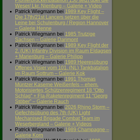
Pionierbrückenbataillon 130 setzt über die
Weser/ Lkr. Nienburg – Galerie + Video
Patrick Wiegmann
bei
1989 Key Flight –
Die 17th/21st Lancers setzen über die
Leine bei Schulenburg / Region Hannover
– Galerie Henne
Patrick Wiegmann
bei
1985 Trutzige
Sachsen – Galerie Darimont
Patrick Wiegmann
bei
1989 Key Flight der
2. (UK) Infantry Division im Raum Eldagsen
+ Marienburg – Galerie Philipp
Patrick Wiegmann
bei
1989 Heeresübung
Offenes Visier vom 101. (NL) Tankbataljon
im Raum Sottrum – Galerie Kok
Patrick Wiegmann
bei
1991 Thomas
Müntzer Kaserne Weißenfels – ehem.
Motorisiertes Schützenregiment 18 “Otto
Schlag” + Fla-Raketenregiment 11 “Georg
Stöber” – Galerie Rauch
Patrick Wiegmann
bei
2026 Rhino Storm –
Gefechtsübung des 7th (UK) Light
Mechanised Brigade Combat Team im
Weserbergland – Galerie + Videos
Patrick Wiegmann
bei
1989 Champagne –
Galerie Korn