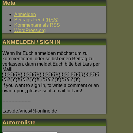
Meta
Anmelden
Beitrags-Feed (
RSS
)
Kommentare als
RSS
WordPress.org
ANMELDEN / SIGN IN
Wenn Ihr Euch anmelden möchtet um zu
kommentieren, oder selbst einen Beitrag zu
verfassen, dann meldet Euch bitte bei Lars per
Mail!
🇬🇧🇬🇧🇬🇧🇬🇧🇬🇧🇬🇧🇬🇧 🇬🇧🇬🇧🇬🇧
🇬🇧🇬🇧🇬🇧🇬🇧 🇬🇧🇬🇧🇬🇧🇬🇧
If you want to sign in, to write a comment or an
own report, please sent a mail to Lars!
-------------------
Lars.de.Vries@t-online.de
Autorenliste