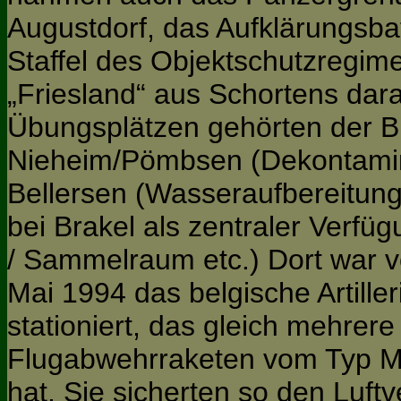
Augustdorf, das Aufklärungsbat
Staffel des Objektschutzregime
„Friesland“ aus Schortens dara
Übungsplätzen gehörten der Bi
Nieheim/Pömbsen (Dekontamin
Bellersen (Wasseraufbereitun
bei Brakel als zentraler Verf
/ Sammelraum etc.) Dort war v
Mai 1994 das belgische Artiller
stationiert, das gleich mehrer
Flugabwehrraketen vom Typ 
hat. Sie sicherten so den Luftv