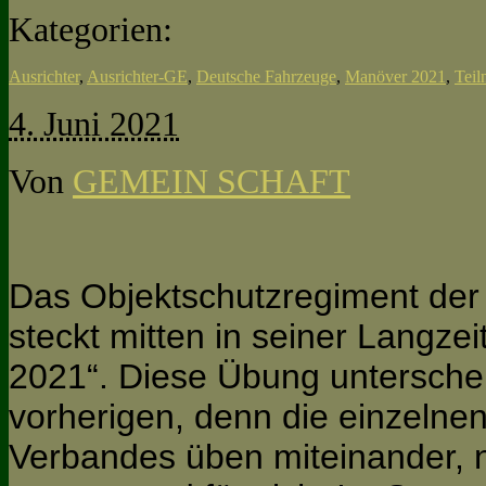
Kategorien:
Ausrichter
,
Ausrichter-GE
,
Deutsche Fahrzeuge
,
Manöver 2021
,
Teil
4. Juni 2021
Von
GEMEIN SCHAFT
Das Objektschutzregiment der 
steckt mitten in seiner Langze
2021“. Diese Übung untersche
vorherigen, denn die einzelne
Verbandes üben miteinander, ni