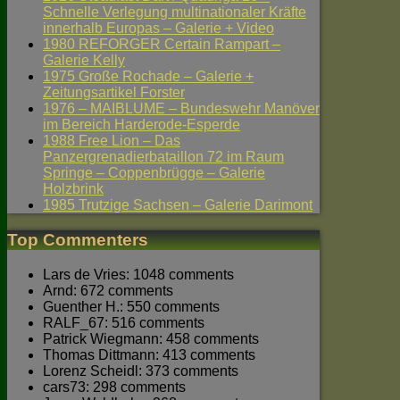
Schnelle Verlegung multinationaler Kräfte
innerhalb Europas – Galerie + Video
1980 REFORGER Certain Rampart –
Galerie Kelly
1975 Große Rochade – Galerie +
Zeitungsartikel Forster
1976 – MAIBLUME – Bundeswehr Manöver
im Bereich Harderode-Esperde
1988 Free Lion – Das
Panzergrenadierbataillon 72 im Raum
Springe – Coppenbrügge – Galerie
Holzbrink
1985 Trutzige Sachsen – Galerie Darimont
Top Commenters
Lars de Vries: 1048 comments
Arnd: 672 comments
Guenther H.: 550 comments
RALF_67: 516 comments
Patrick Wiegmann: 458 comments
Thomas Dittmann: 413 comments
Lorenz Scheidl: 373 comments
cars73: 298 comments