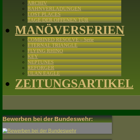
ARCHIV
BAHNVERLADUNGEN
LOST PLACES
TAGE DER OFFENEN TÜR
MANÖVERSERIEN
COMBINED RESOLVE – Serie
ETERNAL TRIANGLE
FLYING RHINO
KEY
NEPTUNES
REFORGER
ULAN EAGLE
ZEITUNGSARTIKEL
Bewerben bei der Bundeswehr: