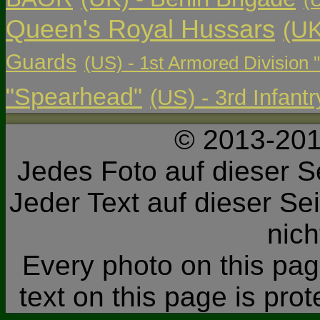
(
Queen's Royal Hussars
(UK
Guards
(US) - 1st Armored Division 
"Spearhead"
(US) - 3rd Infant
© 2013-201
Jedes Foto auf dieser Se
Jeder Text auf dieser Sei
nic
Every photo on this page
text on this page is pro