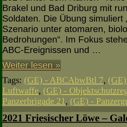
Brakel und Bad Driburg mit ru
Soldaten. Die Übung simuliert 
Szenario unter atomaren, bio
Bedrohungen“. Im Fokus stehe
ABC-Ereignissen und …
Weiter lesen »
Tags:
(GE) - ABCAbwBtl 7
,
(GE)
Luftwaffe
,
(GE) - Objektschutzre
Panzerbrigade 21
,
(GE) - Panzergr
2021 Friesischer Löwe – Gal