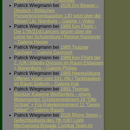
Uelzen – Lüneburg – Munster
Patrick Wiegmann
bei
2026 Dry Beaver –
Deutsch / Britisches
Pionierbrückenbataillon 130 setzt über die
Weser/ Lkr. Nienburg – Galerie + Video
Patrick Wiegmann
bei
1989 Key Flight –
Die 17th/21st Lancers setzen über die
Leine bei Schulenburg / Region Hannover
– Galerie Henne
Patrick Wiegmann
bei
1985 Trutzige
Sachsen – Galerie Darimont
Patrick Wiegmann
bei
1989 Key Flight der
2. (UK) Infantry Division im Raum Eldagsen
+ Marienburg – Galerie Philipp
Patrick Wiegmann
bei
1989 Heeresübung
Offenes Visier vom 101. (NL) Tankbataljon
im Raum Sottrum – Galerie Kok
Patrick Wiegmann
bei
1991 Thomas
Müntzer Kaserne Weißenfels – ehem.
Motorisiertes Schützenregiment 18 “Otto
Schlag” + Fla-Raketenregiment 11 “Georg
Stöber” – Galerie Rauch
Patrick Wiegmann
bei
2026 Rhino Storm –
Gefechtsübung des 7th (UK) Light
Mechanised Brigade Combat Team im