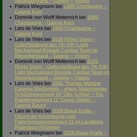
Weserbergland – Galerie + Videos
Patrick Wiegmann
bei
1989 Champagne –
Galerie Korn
Dominik von Wolff Metternich
bei
1989
Champagne – Galerie Korn
Lars de Vries
bei
1989 Champagne –
Galerie Korn
Lars de Vries
bei
2026 Rhino Storm –
Gefechtsübung des 7th (UK) Light
Mechanised Brigade Combat Team im
Weserbergland – Galerie + Videos
Dominik von Wolff Metternich
bei
2026
Rhino Storm – Gefechtsübung des 7th (UK)
Light Mechanised Brigade Combat Team im
Weserbergland – Galerie + Videos
Lars de Vries
bei
1991 Thomas Müntzer
Kaserne Weißenfels – ehem. Motorisiertes
Schützenregiment 18 “Otto Schlag” + Fla-
Raketenregiment 11 “Georg Stöber” –
Galerie Rauch
Lars de Vries
bei
2026 Blaue Kralle –
Übung der 8.Kompanie vom
Fallschirmjägerregiment 31 im Landkreis
Rotenburg (Wümme)
Patrick Wiegmann
bei
2026 Blaue Kralle –