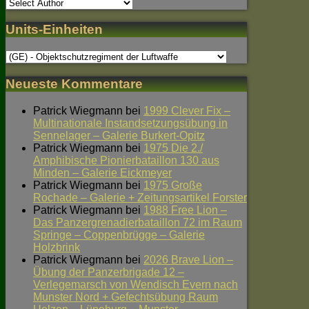
Units-Einheiten
Neueste Kommentare
Patrick Wiegmann
bei
1999 Clever Fix –
Multinationale Instandsetzungsübung in
Sennelager – Galerie Burkert-Opitz
Patrick Wiegmann
bei
1975 Die 2./
Amphibische Pionierbataillon 130 aus
Minden – Galerie Eickmeyer
Patrick Wiegmann
bei
1975 Große
Rochade – Galerie + Zeitungsartikel Forster
Patrick Wiegmann
bei
1988 Free Lion –
Das Panzergrenadierbataillon 72 im Raum
Springe – Coppenbrügge – Galerie
Holzbrink
Patrick Wiegmann
bei
2026 Brave Lion –
Übung der Panzerbrigade 12 –
Verlegemarsch von Wendisch Evern nach
Munster Nord + Gefechtsübung Raum