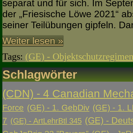
separat und für sich. Im Sept
der „Friesische Löwe 2021“ ab
seiner Teilübungen gipfeln. D
Weiter lesen »
Tags:
(GE) - Objektschutzregimen
Schlagwörter
(CDN) - 4 Canadian Mech
Force
(GE) - 1. GebDiv
(GE) - 1. L
(GE) - Deut
7
(GE) - ArtLehrBtl 345