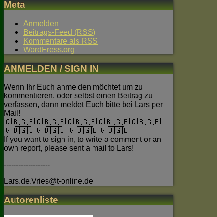
Meta
Anmelden
Beitrags-Feed (
RSS
)
Kommentare als
RSS
WordPress.org
ANMELDEN / SIGN IN
Wenn Ihr Euch anmelden möchtet um zu
kommentieren, oder selbst einen Beitrag zu
verfassen, dann meldet Euch bitte bei Lars per
Mail!
🇬🇧🇬🇧🇬🇧🇬🇧🇬🇧🇬🇧🇬🇧 🇬🇧🇬🇧🇬🇧
🇬🇧🇬🇧🇬🇧🇬🇧 🇬🇧🇬🇧🇬🇧🇬🇧
If you want to sign in, to write a comment or an
own report, please sent a mail to Lars!
-------------------
Lars.de.Vries@t-online.de
Autorenliste