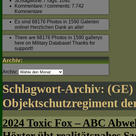
Schlagworte: / Tags: 1092
Kommentare: / comments: 7.742
Kommentare
Es sind 68176 Photos in 1590 Galerien
online! Herzlichen Dank an alle!
There are 68176 Photos in 1590 gallerys
here on Military Database! Thanks for
support!!
Archiv:
Archiv:
Schlagwort-Archiv:
(GE)
Objektschutzregiment de
2024 Toxic Fox – ABC Abweh
Höxter übt realitätsnahes Sz