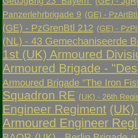
GebJgBrig 23 ”Bayern”
(GE) - JgR
Panzerlehrbrigade 9
(GE) - PzArtBtl
(GE) - PzGrenBtl 212
(GE) - PzPi
(NL) - 43 Gemechaniseerde Br
1st (UK) Armoured Divisi
Armoured Brigade - "Des
Armoured Brigade "The Iron Fis
Squadron RE
(UK) - 26th Regi
Engineer Regiment
(UK)
Armoured Engineer Reg
BAOR
(UK) - Berlin Brigade