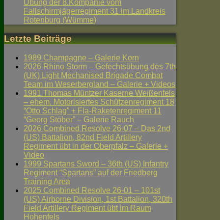
Übung der 8.Kompanie vom
Fallschirmjägerregiment 31 im Landkreis
Rotenburg (Wümme)
Letzte Beiträge
1989 Champagne – Galerie Korn
2026 Rhino Storm – Gefechtsübung des 7th
(UK) Light Mechanised Brigade Combat
Team im Weserbergland – Galerie + Videos
1991 Thomas Müntzer Kaserne Weißenfels
– ehem. Motorisiertes Schützenregiment 18
“Otto Schlag” + Fla-Raketenregiment 11
“Georg Stöber” – Galerie Rauch
2026 Combined Resolve 26-07 – Das 2nd
(US) Battalion, 82nd Field Artillery
Regiment übt in der Oberpfalz – Galerie +
Video
1999 Spartans Sword – 36th (US) Infantry
Regiment “Spartans” auf der Friedberg
Training Area
2025 Combined Resolve 26-01 – 101st
(US) Airborne Division, 1st Battalion, 320th
Field Artillery Regiment übt im Raum
Hohenfels