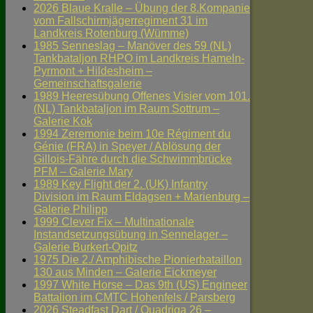
2026 Blaue Kralle – Übung der 8.Kompanie
vom Fallschirmjägerregiment 31 im
Landkreis Rotenburg (Wümme)
1985 Senneslag – Manöver des 59 (NL)
Tankbataljon RHPO im Landkreis Hameln-
Pyrmont + Hildesheim –
Gemeinschaftsgalerie
1989 Heeresübung Offenes Visier vom 101.
(NL) Tankbataljon im Raum Sottrum –
Galerie Kok
1994 Zeremonie beim 10e Régiment du
Génie (FRA) in Speyer / Ablösung der
Gillois-Fähre durch die Schwimmbrücke
PFM – Galerie Mary
1989 Key Flight der 2. (UK) Infantry
Division im Raum Eldagsen + Marienburg –
Galerie Philipp
1999 Clever Fix – Multinationale
Instandsetzungsübung in Sennelager –
Galerie Burkert-Opitz
1975 Die 2./ Amphibische Pionierbataillon
130 aus Minden – Galerie Eickmeyer
1997 White Horse – Das 9th (US) Engineer
Battalion im CMTC Hohenfels / Parsberg
2026 Steadfast Dart / Quadriga 26 –