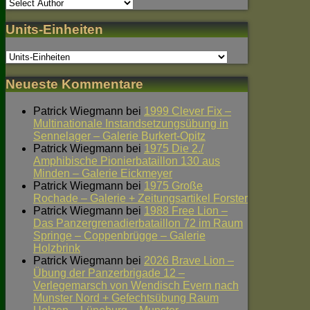
Units-Einheiten
Neueste Kommentare
Patrick Wiegmann
bei
1999 Clever Fix –
Multinationale Instandsetzungsübung in
Sennelager – Galerie Burkert-Opitz
Patrick Wiegmann
bei
1975 Die 2./
Amphibische Pionierbataillon 130 aus
Minden – Galerie Eickmeyer
Patrick Wiegmann
bei
1975 Große
Rochade – Galerie + Zeitungsartikel Forster
Patrick Wiegmann
bei
1988 Free Lion –
Das Panzergrenadierbataillon 72 im Raum
Springe – Coppenbrügge – Galerie
Holzbrink
Patrick Wiegmann
bei
2026 Brave Lion –
Übung der Panzerbrigade 12 –
Verlegemarsch von Wendisch Evern nach
Munster Nord + Gefechtsübung Raum