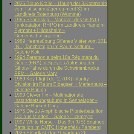
2026 Blaue Kralle – Übung der 8.Kompanie
vom Fallschirmjägerregiment 31 im
Landkreis Rotenburg (Wümme)
1985 Senneslag – Manöver des 59 (NL)
Tankbataljon RHPO im Landkreis Hameln-
Pyrmont + Hildesheim –
Gemeinschaftsgalerie
1989 Heeresübung Offenes Visier vom 101.
(NL) Tankbataljon im Raum Sottrum –
Galerie Kok
1994 Zeremonie beim 10e Régiment du
Génie (FRA) in Speyer / Ablösung der
Gillois-Fähre durch die Schwimmbrücke
PFM – Galerie Mary
1989 Key Flight der 2. (UK) Infantry
Division im Raum Eldagsen + Marienburg –
Galerie Philipp
1999 Clever Fix – Multinationale
Instandsetzungsübung in Sennelager –
Galerie Burkert-Opitz
1975 Die 2./ Amphibische Pionierbataillon
130 aus Minden – Galerie Eickmeyer
1997 White Horse – Das 9th (US) Engineer
Battalion im CMTC Hohenfels / Parsberg
2026 Steadfast Dart / Quadriga 26 –