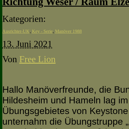
Richtung Weser / Raum Elze
Kategorien:
Ausrichter-UK
,
Key - Serie
,
Manöver 1988
13. Juni 2021
Von
Free Lion
Hallo Manöverfreunde, die Bu
Hildesheim und Hameln lag im 
Übungsgebietes von Keystone
unternahm die Übungstruppe „