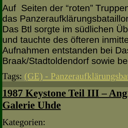
Auf Seiten der “roten” Trupp
das Panzeraufklärungsbataillo
Das Btl sorgte im südlichen Ü
und tauchte des öfteren inmitt
Aufnahmen entstanden bei Das
Braak/Stadtoldendorf sowie b
Tags:
(GE) - Panzeraufklärungsbat
1987 Keystone Teil III – Ang
Galerie Uhde
Kategorien: