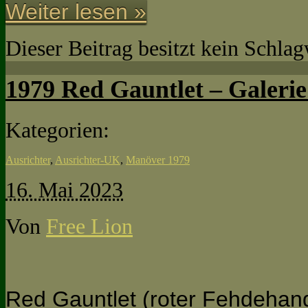
Weiter lesen »
Dieser Beitrag besitzt kein Schla
1979 Red Gauntlet – Galeri
Kategorien:
Ausrichter
,
Ausrichter-UK
,
Manöver 1979
16. Mai 2023
Von
Free Lion
Red Gauntlet (roter Fehdehan