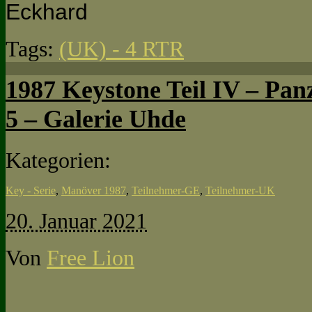
Eckhard
Tags:
(UK) - 4 RTR
1987 Keystone Teil IV – Pan
5 – Galerie Uhde
Kategorien:
Key - Serie
,
Manöver 1987
,
Teilnehmer-GE
,
Teilnehmer-UK
20. Januar 2021
Von
Free Lion