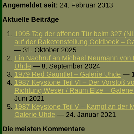
Angemeldet seit:
24. Februar 2013
Aktuelle Beiträge
1995 Tag der offenen Tür beim 327 (N
auf der Raketenstellung Goldbeck – G
— 31. Oktober 2025
Ein Nachruf an Michael Neumann von
Uhde
— 8. September 2024
1979 Red Gauntlet – Galerie Uhde
— 1
1987 Keystone Teil VI – Der Vorstoß vo
Richtung Weser / Raum Elze – Galeri
Juni 2021
1987 Keystone Teil V – Kampf an der 
Galerie Uhde
— 24. Januar 2021
Die meisten Kommentare