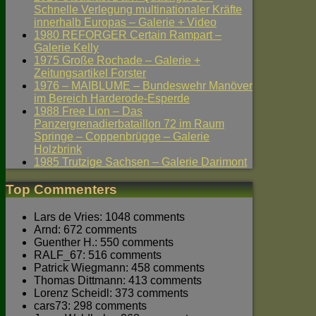
Schnelle Verlegung multinationaler Kräfte
innerhalb Europas – Galerie + Video
1980 REFORGER Certain Rampart –
Galerie Kelly
1975 Große Rochade – Galerie +
Zeitungsartikel Forster
1976 – MAIBLUME – Bundeswehr Manöver
im Bereich Harderode-Esperde
1988 Free Lion – Das
Panzergrenadierbataillon 72 im Raum
Springe – Coppenbrügge – Galerie
Holzbrink
1985 Trutzige Sachsen – Galerie Darimont
Top Commenters
Lars de Vries: 1048 comments
Arnd: 672 comments
Guenther H.: 550 comments
RALF_67: 516 comments
Patrick Wiegmann: 458 comments
Thomas Dittmann: 413 comments
Lorenz Scheidl: 373 comments
cars73: 298 comments