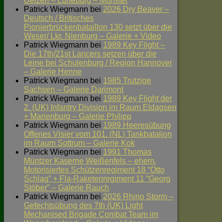
Uelzen – Lüneburg – Munster
Patrick Wiegmann
bei
2026 Dry Beaver –
Deutsch / Britisches
Pionierbrückenbataillon 130 setzt über die
Weser/ Lkr. Nienburg – Galerie + Video
Patrick Wiegmann
bei
1989 Key Flight –
Die 17th/21st Lancers setzen über die
Leine bei Schulenburg / Region Hannover
– Galerie Henne
Patrick Wiegmann
bei
1985 Trutzige
Sachsen – Galerie Darimont
Patrick Wiegmann
bei
1989 Key Flight der
2. (UK) Infantry Division im Raum Eldagsen
+ Marienburg – Galerie Philipp
Patrick Wiegmann
bei
1989 Heeresübung
Offenes Visier vom 101. (NL) Tankbataljon
im Raum Sottrum – Galerie Kok
Patrick Wiegmann
bei
1991 Thomas
Müntzer Kaserne Weißenfels – ehem.
Motorisiertes Schützenregiment 18 “Otto
Schlag” + Fla-Raketenregiment 11 “Georg
Stöber” – Galerie Rauch
Patrick Wiegmann
bei
2026 Rhino Storm –
Gefechtsübung des 7th (UK) Light
Mechanised Brigade Combat Team im