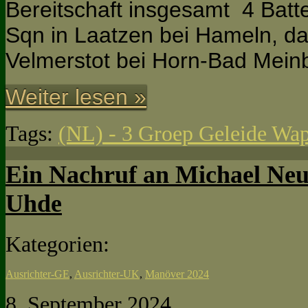
Bereitschaft insgesamt 4 Batt
Sqn in Laatzen bei Hameln, d
Velmerstot bei Horn-Bad Mein
Weiter lesen »
Tags:
(NL) - 3 Groep Geleide Wa
Ein Nachruf an Michael Ne
Uhde
Kategorien:
Ausrichter-GE
,
Ausrichter-UK
,
Manöver 2024
8. September 2024