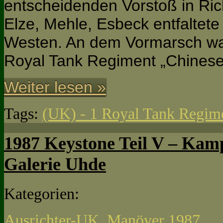
entscheidenden Vorstoß in Ri
Elze, Mehle, Esbeck entfaltete 
Westen. An dem Vormarsch war
Royal Tank Regiment „Chines
Weiter lesen »
Tags:
(UK) - 1 Royal Tank Regim
1987 Keystone Teil V – Kam
Galerie Uhde
Kategorien:
Ausrichter-UK
,
Manöver 1987