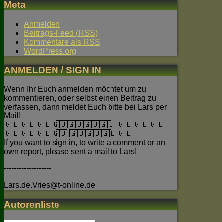
Meta
Anmelden
Beitrags-Feed (
RSS
)
Kommentare als
RSS
WordPress.org
ANMELDEN / SIGN IN
Wenn Ihr Euch anmelden möchtet um zu
kommentieren, oder selbst einen Beitrag zu
verfassen, dann meldet Euch bitte bei Lars per
Mail!
🇬🇧🇬🇧🇬🇧🇬🇧🇬🇧🇬🇧🇬🇧 🇬🇧🇬🇧🇬🇧
🇬🇧🇬🇧🇬🇧🇬🇧 🇬🇧🇬🇧🇬🇧🇬🇧
If you want to sign in, to write a comment or an
own report, please sent a mail to Lars!
-------------------
Lars.de.Vries@t-online.de
Autorenliste