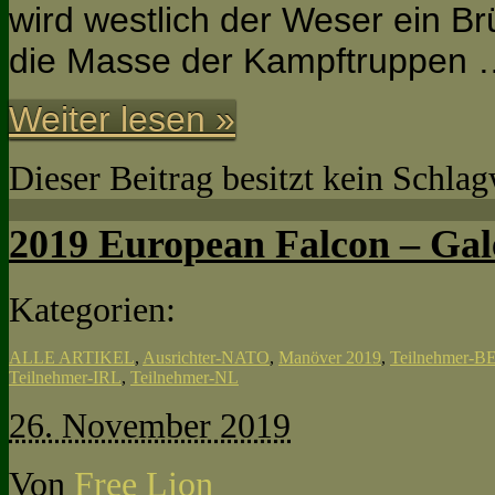
wird westlich der Weser ein Br
die Masse der Kampftruppen 
Weiter lesen »
Dieser Beitrag besitzt kein Schla
2019 European Falcon – Ga
Kategorien:
ALLE ARTIKEL
,
Ausrichter-NATO
,
Manöver 2019
,
Teilnehmer-B
Teilnehmer-IRL
,
Teilnehmer-NL
26. November 2019
Von
Free Lion