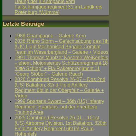
Übung der 8.Kompanie vom
Fallschirmjägerregiment 31 im Landkreis
Rotenburg (Wümme)
Letzte Beiträge
1989 Champagne – Galerie Korn
2026 Rhino Storm – Gefechtsübung des 7th
(UK) Light Mechanised Brigade Combat
Team im Weserbergland – Galerie + Videos
1991 Thomas Müntzer Kaserne Weißenfels
– ehem. Motorisiertes Schützenregiment 18
“Otto Schlag” + Fla-Raketenregiment 11
“Georg Stöber” – Galerie Rauch
2026 Combined Resolve 26-07 – Das 2nd
(US) Battalion, 82nd Field Artillery
Regiment übt in der Oberpfalz – Galerie +
Video
1999 Spartans Sword – 36th (US) Infantry
Regiment “Spartans” auf der Friedberg
Training Area
2025 Combined Resolve 26-01 – 101st
(US) Airborne Division, 1st Battalion, 320th
Field Artillery Regiment übt im Raum
Hohenfels