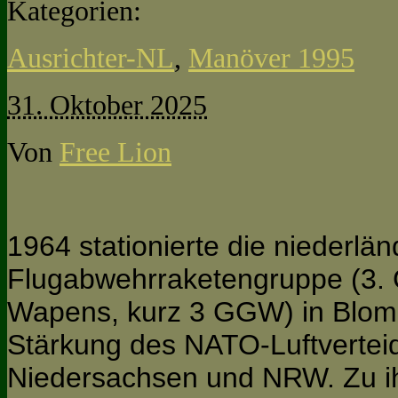
Kategorien:
Ausrichter-NL
,
Manöver 1995
31. Oktober 2025
Von
Free Lion
1964 stationierte die niederlän
Flugabwehrraketengruppe (3.
Wapens, kurz 3 GGW) in Blomb
Stärkung des NATO-Luftverteid
Niedersachsen und NRW. Zu ih