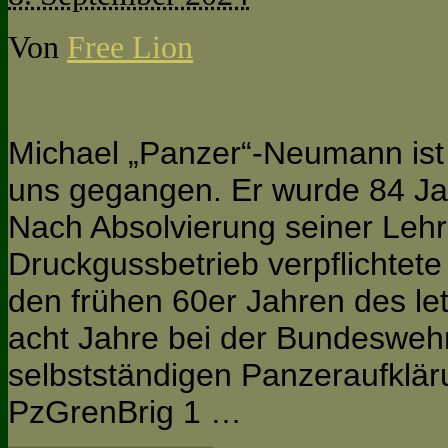
Von
Free Lion
Michael „Panzer“-Neumann ist
uns gegangen. Er wurde 84 Jah
Nach Absolvierung seiner Lehr
Druckgussbetrieb verpflichtet
den frühen 60er Jahren des let
acht Jahre bei der Bundeswehr
selbstständigen Panzeraufklä
PzGrenBrig 1 …