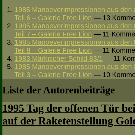
1985 Manoeverimpressionen aus den 
Teil 6 – Galerie Free Lion
— 13 Komme
1985 Manoeverimpressionen aus den 
Teil 7 – Galerie Free Lion
— 11 Komme
1985 Manoeverimpressionen aus den 
Teil 8 – Galerie Free Lion
— 11 Komme
1983 Märkischer Schild 83/1
— 11 Kom
1985 Manoeverimpressionen aus den 
Teil 3 – Galerie Free Lion
— 10 Komme
Liste der Autorenbeiträge
1995 Tag der offenen Tür b
auf der Raketenstellung Gol