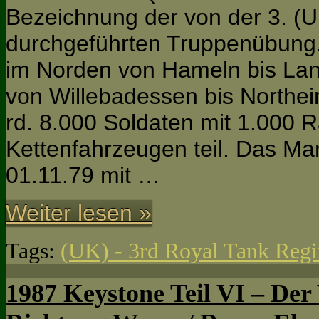
Bezeichnung der von der 3. (
durchgeführten Truppenübung
im Norden von Hameln bis La
von Willebadessen bis North
rd. 8.000 Soldaten mit 1.000
Kettenfahrzeugen teil. Das M
01.11.79 mit …
Weiter lesen »
Tags:
(UK) - 3rd Royal Tank Reg
1987 Keystone Teil VI – Der