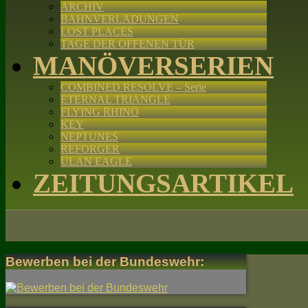
ARCHIV
BAHNVERLADUNGEN
LOST PLACES
TAGE DER OFFENEN TÜR
MANÖVERSERIEN
COMBINED RESOLVE – Serie
ETERNAL TRIANGLE
FLYING RHINO
KEY
NEPTUNES
REFORGER
ULAN EAGLE
ZEITUNGSARTIKEL
Bewerben bei der Bundeswehr: