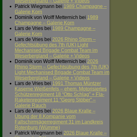
Weserbergland – Galerie + Videos
Patrick Wiegmann
bei
1989 Champagne –
Galerie Korn
Dominik von Wolff Metternich
bei
1989
Champagne – Galerie Korn
Lars de Vries
bei
1989 Champagne –
Galerie Korn
Lars de Vries
bei
2026 Rhino Storm –
Gefechtsübung des 7th (UK) Light
Mechanised Brigade Combat Team im
Weserbergland – Galerie + Videos
Dominik von Wolff Metternich
bei
2026
Rhino Storm – Gefechtsübung des 7th (UK)
Light Mechanised Brigade Combat Team im
Weserbergland – Galerie + Videos
Lars de Vries
bei
1991 Thomas Müntzer
Kaserne Weißenfels – ehem. Motorisiertes
Schützenregiment 18 “Otto Schlag” + Fla-
Raketenregiment 11 “Georg Stöber” –
Galerie Rauch
Lars de Vries
bei
2026 Blaue Kralle –
Übung der 8.Kompanie vom
Fallschirmjägerregiment 31 im Landkreis
Rotenburg (Wümme)
Patrick Wiegmann
bei
2026 Blaue Kralle –