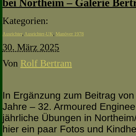
bei Northeim – Galerie Ber
Kategorien:
Ausrichter
,
Ausrichter-UK
,
Manöver 1978
30. März 2025
Von
Rolf Bertram
In Ergänzung zum Beitrag von
Jahre – 32. Armoured Engineer
jährliche Übungen in Northeim
hier ein paar Fotos und Kindh