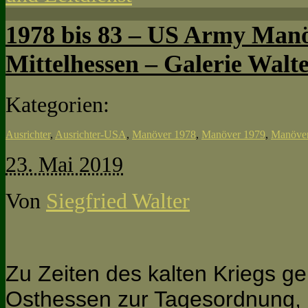
1978 bis 83 – US Army Manö
Mittelhessen – Galerie Walt
Kategorien:
Ausrichter
,
Ausrichter-USA
,
Manöver 1978
,
Manöver 1979
,
Manöve
23. Mai 2019
Von
Siegfried Walter
Zu Zeiten des kalten Kriegs geh
Osthessen zur Tagesordnung, 