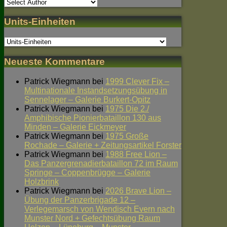
Units-Einheiten
Neueste Kommentare
Patrick Wiegmann
bei
1999 Clever Fix –
Multinationale Instandsetzungsübung in
Sennelager – Galerie Burkert-Opitz
Patrick Wiegmann
bei
1975 Die 2./
Amphibische Pionierbataillon 130 aus
Minden – Galerie Eickmeyer
Patrick Wiegmann
bei
1975 Große
Rochade – Galerie + Zeitungsartikel Forster
Patrick Wiegmann
bei
1988 Free Lion –
Das Panzergrenadierbataillon 72 im Raum
Springe – Coppenbrügge – Galerie
Holzbrink
Patrick Wiegmann
bei
2026 Brave Lion –
Übung der Panzerbrigade 12 –
Verlegemarsch von Wendisch Evern nach
Munster Nord + Gefechtsübung Raum