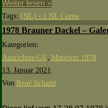
Weiter lesen »
Tags:
(NL) - 1 NL Corps
1978 Brauner Dackel – Galer
Kategorien:
Ausrichter-GE
,
Manöver 1978
13. Januar 2021
Von
René Schatté