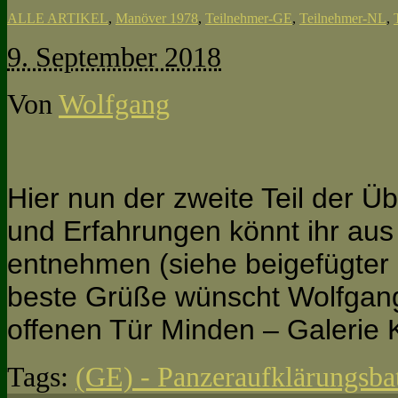
ALLE ARTIKEL
,
Manöver 1978
,
Teilnehmer-GE
,
Teilnehmer-NL
,
9. September 2018
Von
Wolfgang
Hier nun der zweite Teil der 
und Erfahrungen könnt ihr aus
entnehmen (siehe beigefügter 
beste Grüße wünscht Wolfgan
offenen Tür Minden – Galeri
Tags:
(GE) - Panzeraufklärungsbat