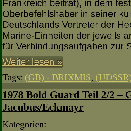
Frankreich beitrat), in dem fes
Oberbefehlshaber in seiner k
Deutschlands Vertreter der Hee
Marine-Einheiten der jeweils 
für Verbindungsaufgaben zur S
Weiter lesen »
Tags:
(GB) - BRIXMIS
,
(UDSSR)
1978 Bold Guard Teil 2/2 – G
Jacubus/Eckmayr
Kategorien: