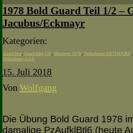
1978 Bold Guard Teil 1/2 – G
Jacubus/Eckmayr
Kategorien:
Ausrichter
,
Ausrichter-GE
,
Manöver 1978
,
Teilnehmer-DENMARK
Teilnehmer-USA
15. Juli 2018
Von
Wolfgang
Die Übung Bold Guard 1978 i
damalige PzAufklBtl6 (heute Au