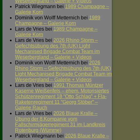
Weserbergland – Galerie + Videos
Patrick Wiegmann
bei
1989 Champagne –
Galerie Korn
Dominik von Wolff Metternich
bei
1989
Champagne – Galerie Korn
Lars de Vries
bei
1989 Champagne –
Galerie Korn
Lars de Vries
bei
2026 Rhino Storm –
Gefechtsübung des 7th (UK) Light
Mechanised Brigade Combat Team im
Weserbergland – Galerie + Videos
Dominik von Wolff Metternich
bei
2026
Rhino Storm – Gefechtsübung des 7th (UK)
Light Mechanised Brigade Combat Team im
Weserbergland – Galerie + Videos
Lars de Vries
bei
1991 Thomas Müntzer
Kaserne Weißenfels – ehem. Motorisiertes
Schützenregiment 18 “Otto Schlag” + Fla-
Raketenregiment 11 “Georg Stöber” –
Galerie Rauch
Lars de Vries
bei
2026 Blaue Kralle –
Übung der 8.Kompanie vom
Fallschirmjägerregiment 31 im Landkreis
Rotenburg (Wümme)
Patrick Wiegmann
bei
2026 Blaue Kralle –