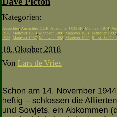
Dave Picton
Kategorien:
Ausrichter
,
Ausrichter-DDR
,
Ausrichter-UDSSR
,
Manöver 1974
,
Ma
1978
,
Manöver 1979
,
Manöver 1980
,
Manöver 1981
,
Manöver 1982
1986
,
Manöver 1987
,
Manöver 1988
,
Manöver 1989
,
Russische Fah
18. Oktober 2018
Von
Lars de Vries
Schon am 14. November 1944 –
heftig – schlossen die Alliierte
und Sowjets, ein Abkommen (