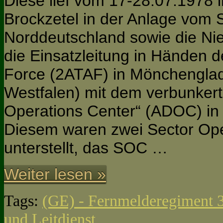
Diese lief vom 17-28.07.1978 i
Brockzetel in der Anlage vom
Norddeutschland sowie die Nie
die Einsatzleitung in Händen de
Force (2ATAF) in Mönchenglad
Westfalen) mit dem verbunkert
Operations Center“ (ADOC) in 
Diesem waren zwei Sector Ope
unterstellt, das SOC …
Weiter lesen »
Tags:
(GE) - Fernmelderegiment 
und Leitdienst