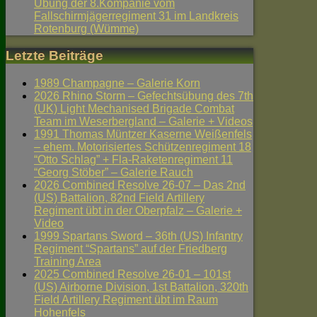
Übung der 8.Kompanie vom
Fallschirmjägerregiment 31 im Landkreis
Rotenburg (Wümme)
Letzte Beiträge
1989 Champagne – Galerie Korn
2026 Rhino Storm – Gefechtsübung des 7th
(UK) Light Mechanised Brigade Combat
Team im Weserbergland – Galerie + Videos
1991 Thomas Müntzer Kaserne Weißenfels
– ehem. Motorisiertes Schützenregiment 18
“Otto Schlag” + Fla-Raketenregiment 11
“Georg Stöber” – Galerie Rauch
2026 Combined Resolve 26-07 – Das 2nd
(US) Battalion, 82nd Field Artillery
Regiment übt in der Oberpfalz – Galerie +
Video
1999 Spartans Sword – 36th (US) Infantry
Regiment “Spartans” auf der Friedberg
Training Area
2025 Combined Resolve 26-01 – 101st
(US) Airborne Division, 1st Battalion, 320th
Field Artillery Regiment übt im Raum
Hohenfels