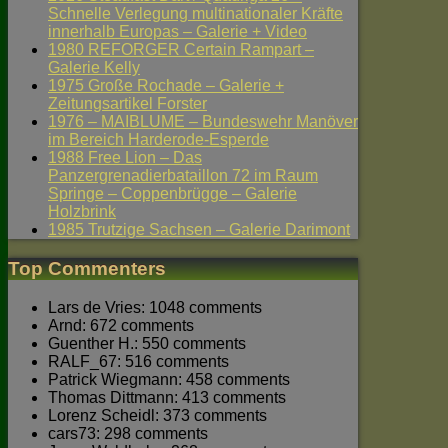
Schnelle Verlegung multinationaler Kräfte
innerhalb Europas – Galerie + Video
1980 REFORGER Certain Rampart –
Galerie Kelly
1975 Große Rochade – Galerie +
Zeitungsartikel Forster
1976 – MAIBLUME – Bundeswehr Manöver
im Bereich Harderode-Esperde
1988 Free Lion – Das
Panzergrenadierbataillon 72 im Raum
Springe – Coppenbrügge – Galerie
Holzbrink
1985 Trutzige Sachsen – Galerie Darimont
Top Commenters
Lars de Vries: 1048 comments
Arnd: 672 comments
Guenther H.: 550 comments
RALF_67: 516 comments
Patrick Wiegmann: 458 comments
Thomas Dittmann: 413 comments
Lorenz Scheidl: 373 comments
cars73: 298 comments