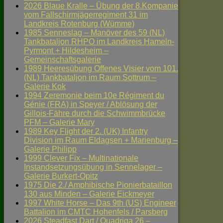
2026 Blaue Kralle – Übung der 8.Kompanie
vom Fallschirmjägerregiment 31 im
Landkreis Rotenburg (Wümme)
1985 Senneslag – Manöver des 59 (NL)
Tankbataljon RHPO im Landkreis Hameln-
Pyrmont + Hildesheim –
Gemeinschaftsgalerie
1989 Heeresübung Offenes Visier vom 101.
(NL) Tankbataljon im Raum Sottrum –
Galerie Kok
1994 Zeremonie beim 10e Régiment du
Génie (FRA) in Speyer / Ablösung der
Gillois-Fähre durch die Schwimmbrücke
PFM – Galerie Mary
1989 Key Flight der 2. (UK) Infantry
Division im Raum Eldagsen + Marienburg –
Galerie Philipp
1999 Clever Fix – Multinationale
Instandsetzungsübung in Sennelager –
Galerie Burkert-Opitz
1975 Die 2./ Amphibische Pionierbataillon
130 aus Minden – Galerie Eickmeyer
1997 White Horse – Das 9th (US) Engineer
Battalion im CMTC Hohenfels / Parsberg
2026 Steadfast Dart / Quadriga 26 –