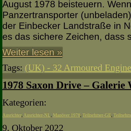
August 1978 beisteuern. Wenn
Panzertransporter (unbeladen
der Einbecker Landstraße in N
es das sichere Zeichen, dass 
Weiter lesen »
Tags:
(UK) - 32 Armoured Engine
1978 Saxon Drive – Galerie
Kategorien:
Ausrichter
,
Ausrichter-NL
,
Manöver 1978
,
Teilnehmer-GE
,
Teilneh
9. Oktober 2022