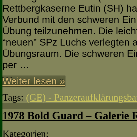
Rettbergkaserne Eutin (SH) hat
Verbund mit den schweren Ein
Übung teilzunehmen. Die leich
“neuen” SPz Luchs verlegten 
Übungsraum. Die schweren Ein
per …
Weiter lesen »
Tags:
(GE) - Panzeraufklärungsbat
1978 Bold Guard – Galerie 
Kategorien: