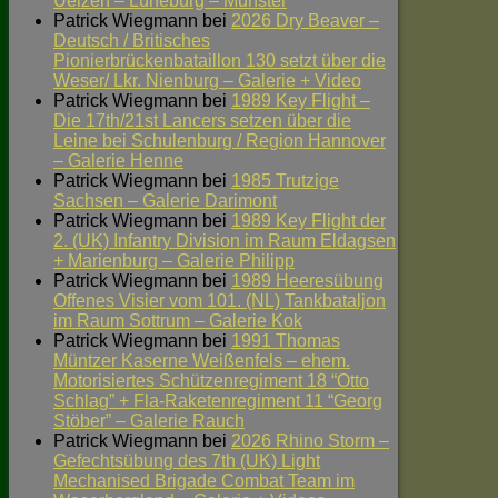
Uelzen – Lüneburg – Munster
Patrick Wiegmann
bei
2026 Dry Beaver –
Deutsch / Britisches
Pionierbrückenbataillon 130 setzt über die
Weser/ Lkr. Nienburg – Galerie + Video
Patrick Wiegmann
bei
1989 Key Flight –
Die 17th/21st Lancers setzen über die
Leine bei Schulenburg / Region Hannover
– Galerie Henne
Patrick Wiegmann
bei
1985 Trutzige
Sachsen – Galerie Darimont
Patrick Wiegmann
bei
1989 Key Flight der
2. (UK) Infantry Division im Raum Eldagsen
+ Marienburg – Galerie Philipp
Patrick Wiegmann
bei
1989 Heeresübung
Offenes Visier vom 101. (NL) Tankbataljon
im Raum Sottrum – Galerie Kok
Patrick Wiegmann
bei
1991 Thomas
Müntzer Kaserne Weißenfels – ehem.
Motorisiertes Schützenregiment 18 “Otto
Schlag” + Fla-Raketenregiment 11 “Georg
Stöber” – Galerie Rauch
Patrick Wiegmann
bei
2026 Rhino Storm –
Gefechtsübung des 7th (UK) Light
Mechanised Brigade Combat Team im