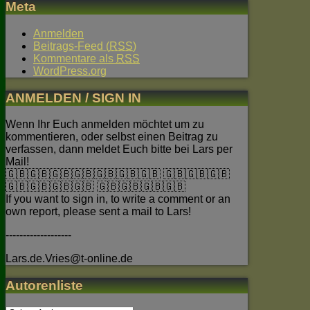
Meta
Anmelden
Beitrags-Feed (
RSS
)
Kommentare als
RSS
WordPress.org
ANMELDEN / SIGN IN
Wenn Ihr Euch anmelden möchtet um zu
kommentieren, oder selbst einen Beitrag zu
verfassen, dann meldet Euch bitte bei Lars per
Mail!
🇬🇧🇬🇧🇬🇧🇬🇧🇬🇧🇬🇧🇬🇧 🇬🇧🇬🇧🇬🇧
🇬🇧🇬🇧🇬🇧🇬🇧 🇬🇧🇬🇧🇬🇧🇬🇧
If you want to sign in, to write a comment or an
own report, please sent a mail to Lars!
-------------------
Lars.de.Vries@t-online.de
Autorenliste