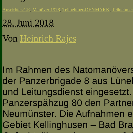
Ausrichter-GE
,
Manöver 1978
,
Teilnehmer-DENMARK
,
Teilnehme
28. Juni 2018
Von
Heinrich Rajes
Im Rahmen des Natomanövers 
der Panzerbrigade 8 aus Lüneb
und Leitungsdienst eingesetzt.
Panzerspähzug 80 den Partne
Neumünster. Die Aufnahmen e
Gebiet Kellinghusen – Bad Bra