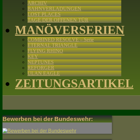
ARCHIV
BAHNVERLADUNGEN
LOST PLACES
TAGE DER OFFENEN TÜR
MANÖVERSERIEN
COMBINED RESOLVE – Serie
ETERNAL TRIANGLE
FLYING RHINO
KEY
NEPTUNES
REFORGER
ULAN EAGLE
ZEITUNGSARTIKEL
Bewerben bei der Bundeswehr: