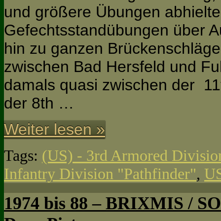
und größere Übungen abhielte
Gefechtsstandübungen über Au
hin zu ganzen Brückenschläge
zwischen Bad Hersfeld und Fu
damals quasi zwischen der 11
der 8th …
Weiter lesen »
Tags:
(US) - 3rd Armored Divisio
Infantry Division "Pathfinder"
,
US
1974 bis 88 – BRIXMIS / S