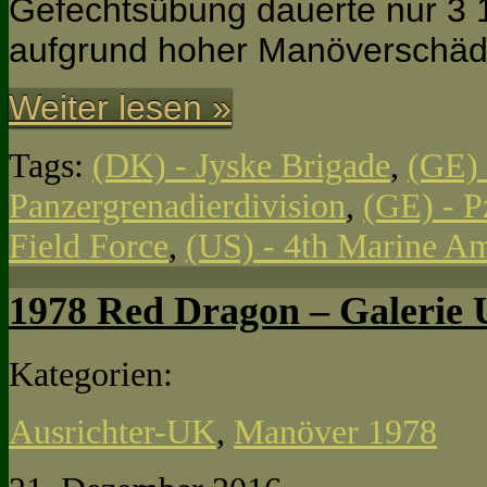
Gefechtsübung dauerte nur 3 1
aufgrund hoher Manöverschäd
Weiter lesen »
Tags:
(DK) - Jyske Brigade
,
(GE) 
Panzergrenadierdivision
,
(GE) - P
Field Force
,
(US) - 4th Marine A
1978 Red Dragon – Galerie
Kategorien:
Ausrichter-UK
,
Manöver 1978