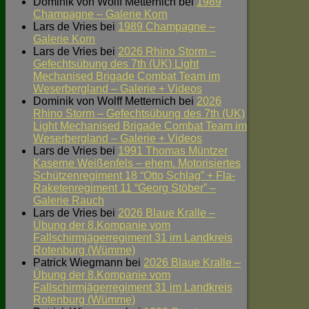
Dominik von Wolff Metternich
bei
1989
Champagne – Galerie Korn
Lars de Vries
bei
1989 Champagne –
Galerie Korn
Lars de Vries
bei
2026 Rhino Storm –
Gefechtsübung des 7th (UK) Light
Mechanised Brigade Combat Team im
Weserbergland – Galerie + Videos
Dominik von Wolff Metternich
bei
2026
Rhino Storm – Gefechtsübung des 7th (UK)
Light Mechanised Brigade Combat Team im
Weserbergland – Galerie + Videos
Lars de Vries
bei
1991 Thomas Müntzer
Kaserne Weißenfels – ehem. Motorisiertes
Schützenregiment 18 “Otto Schlag” + Fla-
Raketenregiment 11 “Georg Stöber” –
Galerie Rauch
Lars de Vries
bei
2026 Blaue Kralle –
Übung der 8.Kompanie vom
Fallschirmjägerregiment 31 im Landkreis
Rotenburg (Wümme)
Patrick Wiegmann
bei
2026 Blaue Kralle –
Übung der 8.Kompanie vom
Fallschirmjägerregiment 31 im Landkreis
Rotenburg (Wümme)