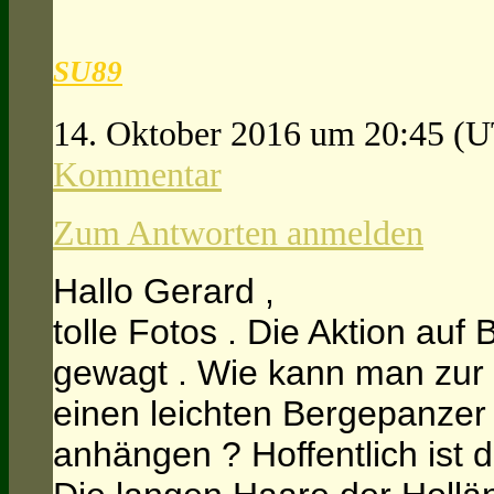
SU89
14. Oktober 2016 um 20:45
(U
Kommentar
Zum Antworten anmelden
Hallo Gerard ,
tolle Fotos . Die Aktion auf B
gewagt . Wie kann man zur S
einen leichten Bergepanzer
anhängen ? Hoffentlich ist 