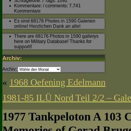
Schlagworte: / Tags: 1092
Kommentare: / comments: 7.741
Kommentare
Es sind 68176 Photos in 1590 Galerien
online! Herzlichen Dank an alle!
There are 68176 Photos in 1590 gallerys
here on Military Database! Thanks for
support!!
Archiv:
Archiv:
«
1968 Oefening Edelmann
1981-85 ILÜ Nord Teil 2/2 – Gale
1977 Tankpeloton A 103 C
Memories of Gerad Brug