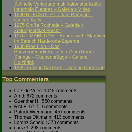
Schnelle Verlegung multinationaler Kräfte
innerhalb Europas – Galerie + Video
1980 REFORGER Certain Rampart –
Galerie Kelly
1975 Große Rochade – Galerie +
Zeitungsartikel Forster
1976 – MAIBLUME – Bundeswehr Manöver
im Bereich Harderode-Esperde
1988 Free Lion – Das
Panzergrenadierbataillon 72 im Raum
Springe – Coppenbrügge – Galerie
Holzbrink
1985 Trutzige Sachsen – Galerie Darimont
Top Commenters
Lars de Vries: 1048 comments
Arnd: 672 comments
Guenther H.: 550 comments
RALF_67: 516 comments
Patrick Wiegmann: 457 comments
Thomas Dittmann: 413 comments
Lorenz Scheidl: 373 comments
cars73: 298 comments