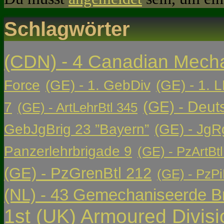
Schlagwörter
(CDN) - 4 Canadian Mech
Force
(GE) - 1. GebDiv
(GE) - 1. L
(GE) - Deut
7
(GE) - ArtLehrBtl 345
GebJgBrig 23 ”Bayern”
(GE) - JgR
Panzerlehrbrigade 9
(GE) - PzArtBtl
(GE) - PzGrenBtl 212
(GE) - PzPi
(NL) - 43 Gemechaniseerde Br
1st (UK) Armoured Divisi