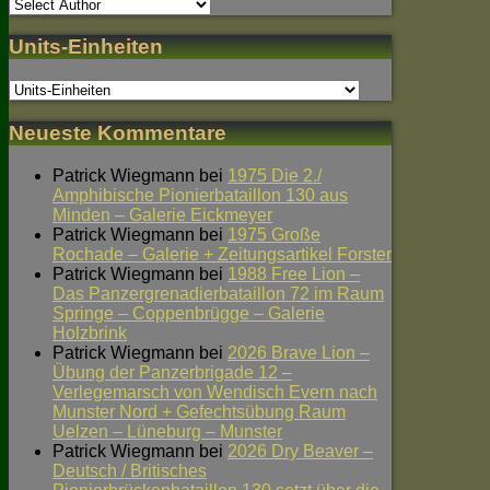
Units-Einheiten
Neueste Kommentare
Patrick Wiegmann
bei
1975 Die 2./
Amphibische Pionierbataillon 130 aus
Minden – Galerie Eickmeyer
Patrick Wiegmann
bei
1975 Große
Rochade – Galerie + Zeitungsartikel Forster
Patrick Wiegmann
bei
1988 Free Lion –
Das Panzergrenadierbataillon 72 im Raum
Springe – Coppenbrügge – Galerie
Holzbrink
Patrick Wiegmann
bei
2026 Brave Lion –
Übung der Panzerbrigade 12 –
Verlegemarsch von Wendisch Evern nach
Munster Nord + Gefechtsübung Raum
Uelzen – Lüneburg – Munster
Patrick Wiegmann
bei
2026 Dry Beaver –
Deutsch / Britisches