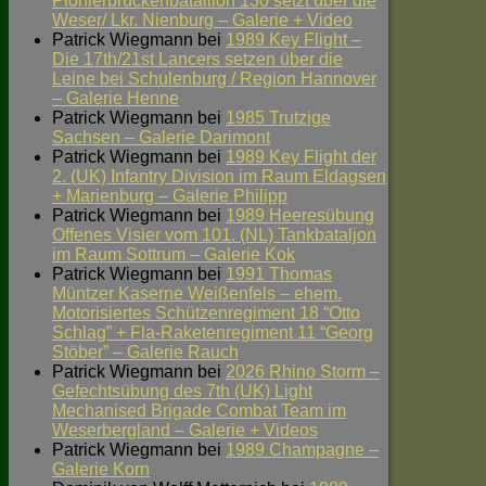
Pionierbrückenbataillon 130 setzt über die
Weser/ Lkr. Nienburg – Galerie + Video
Patrick Wiegmann
bei
1989 Key Flight –
Die 17th/21st Lancers setzen über die
Leine bei Schulenburg / Region Hannover
– Galerie Henne
Patrick Wiegmann
bei
1985 Trutzige
Sachsen – Galerie Darimont
Patrick Wiegmann
bei
1989 Key Flight der
2. (UK) Infantry Division im Raum Eldagsen
+ Marienburg – Galerie Philipp
Patrick Wiegmann
bei
1989 Heeresübung
Offenes Visier vom 101. (NL) Tankbataljon
im Raum Sottrum – Galerie Kok
Patrick Wiegmann
bei
1991 Thomas
Müntzer Kaserne Weißenfels – ehem.
Motorisiertes Schützenregiment 18 “Otto
Schlag” + Fla-Raketenregiment 11 “Georg
Stöber” – Galerie Rauch
Patrick Wiegmann
bei
2026 Rhino Storm –
Gefechtsübung des 7th (UK) Light
Mechanised Brigade Combat Team im
Weserbergland – Galerie + Videos
Patrick Wiegmann
bei
1989 Champagne –
Galerie Korn