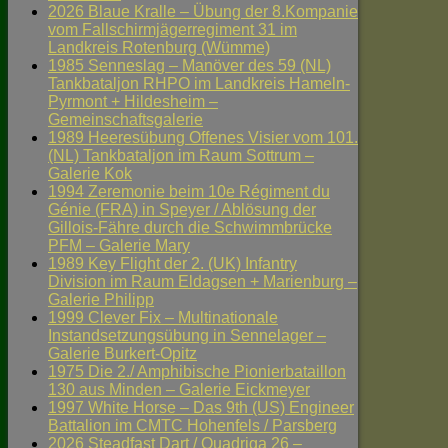
2026 Blaue Kralle – Übung der 8.Kompanie
vom Fallschirmjägerregiment 31 im
Landkreis Rotenburg (Wümme)
1985 Senneslag – Manöver des 59 (NL)
Tankbataljon RHPO im Landkreis Hameln-
Pyrmont + Hildesheim –
Gemeinschaftsgalerie
1989 Heeresübung Offenes Visier vom 101.
(NL) Tankbataljon im Raum Sottrum –
Galerie Kok
1994 Zeremonie beim 10e Régiment du
Génie (FRA) in Speyer / Ablösung der
Gillois-Fähre durch die Schwimmbrücke
PFM – Galerie Mary
1989 Key Flight der 2. (UK) Infantry
Division im Raum Eldagsen + Marienburg –
Galerie Philipp
1999 Clever Fix – Multinationale
Instandsetzungsübung in Sennelager –
Galerie Burkert-Opitz
1975 Die 2./ Amphibische Pionierbataillon
130 aus Minden – Galerie Eickmeyer
1997 White Horse – Das 9th (US) Engineer
Battalion im CMTC Hohenfels / Parsberg
2026 Steadfast Dart / Quadriga 26 –