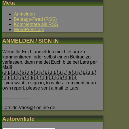
Meta
Anmelden
Beitrags-Feed (
RSS
)
Kommentare als
RSS
WordPress.org
ANMELDEN / SIGN IN
Wenn Ihr Euch anmelden möchtet um zu
kommentieren, oder selbst einen Beitrag zu
verfassen, dann meldet Euch bitte bei Lars per
Mail!
🇬🇧🇬🇧🇬🇧🇬🇧🇬🇧🇬🇧🇬🇧 🇬🇧🇬🇧🇬🇧
🇬🇧🇬🇧🇬🇧🇬🇧 🇬🇧🇬🇧🇬🇧🇬🇧
If you want to sign in, to write a comment or an
own report, please sent a mail to Lars!
-------------------
Lars.de.Vries@t-online.de
Autorenliste