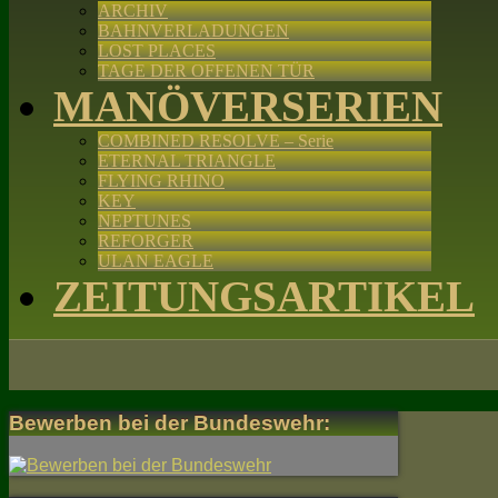
ARCHIV
BAHNVERLADUNGEN
LOST PLACES
TAGE DER OFFENEN TÜR
MANÖVERSERIEN
COMBINED RESOLVE – Serie
ETERNAL TRIANGLE
FLYING RHINO
KEY
NEPTUNES
REFORGER
ULAN EAGLE
ZEITUNGSARTIKEL
Bewerben bei der Bundeswehr: