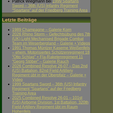
Patrick Wiegmann
bei
1999 Spartans
Sword – 36th (US) Infantry Regiment
“Spartans” auf der Friedberg Training Area
Letzte Beiträge
1989 Champagne – Galerie Korn
2026 Rhino Storm – Gefechtsübung des 7th
(UK) Light Mechanised Brigade Combat
Team im Weserbergland – Galerie + Videos
1991 Thomas Müntzer Kaserne Weißenfels
– ehem. Motorisiertes Schützenregiment 18
“Otto Schlag” + Fla-Raketenregiment 11
“Georg Stöber” – Galerie Rauch
2026 Combined Resolve 26-07 – Das 2nd
(US) Battalion, 82nd Field Artillery
Regiment übt in der Oberpfalz – Galerie +
Video
1999 Spartans Sword – 36th (US) Infantry
Regiment “Spartans” auf der Friedberg
Training Area
2025 Combined Resolve 26-01 – 101st
(US) Airborne Division, 1st Battalion, 320th
Field Artillery Regiment übt im Raum
Hohenfels