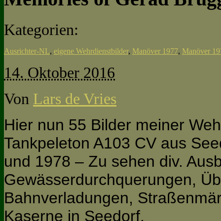
Kategorien:
Ausrichter-NL
,
eigene Wehrdienstbilder
,
Manöver 1977
,
Manöver 19
14. Oktober 2016
Von
Lars de Vries
Hier nun 55 Bilder meiner Weh
Tankpeleton A103 CV aus See
und 1978 – Zu sehen div. Ausb
Gewässerdurchquerungen, Üb
Bahnverladungen, Straßenmär
Kaserne in Seedorf.