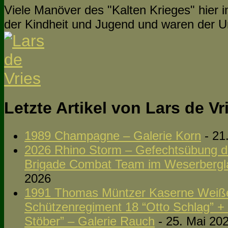
Viele Manöver des "Kalten Krieges" hier 
der Kindheit und Jugend und waren der U
Letzte Artikel von Lars de V
1989 Champagne – Galerie Korn
- 21
2026 Rhino Storm – Gefechtsübung d
Brigade Combat Team im Weserbergla
2026
1991 Thomas Müntzer Kaserne Weißen
Schützenregiment 18 “Otto Schlag” +
Stöber” – Galerie Rauch
- 25. Mai 20