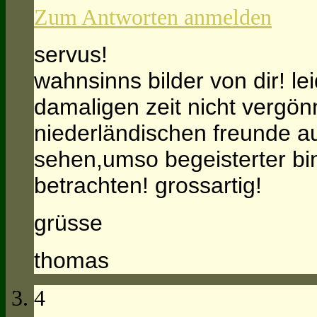
Zum Antworten anmelden
servus!
wahnsinns bilder von dir! le
damaligen zeit nicht vergön
niederländischen freunde a
sehen,umso begeisterter bin 
betrachten! grossartig!
grüsse
thomas
4