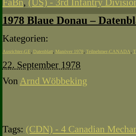
FaBn
,
(US) - 3rd Infantry Divisi
1978 Blaue Donau – Datenbl
Kategorien:
Ausrichter-GE
,
Datenblatt
,
Manöver 1978
,
Teilnehmer-CANADA
,
T
22. September 1978
Von
Arnd Wöbbeking
Tags:
(CDN) - 4 Canadian Mechan