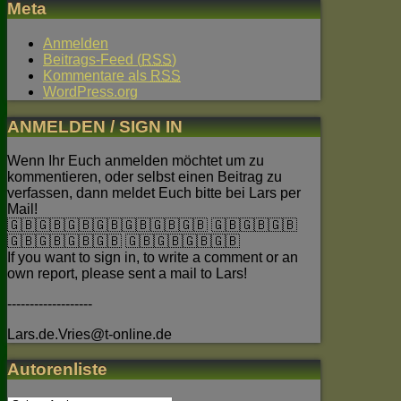
Meta
Anmelden
Beitrags-Feed (
RSS
)
Kommentare als
RSS
WordPress.org
ANMELDEN / SIGN IN
Wenn Ihr Euch anmelden möchtet um zu
kommentieren, oder selbst einen Beitrag zu
verfassen, dann meldet Euch bitte bei Lars per
Mail!
🇬🇧🇬🇧🇬🇧🇬🇧🇬🇧🇬🇧🇬🇧 🇬🇧🇬🇧🇬🇧
🇬🇧🇬🇧🇬🇧🇬🇧 🇬🇧🇬🇧🇬🇧🇬🇧
If you want to sign in, to write a comment or an
own report, please sent a mail to Lars!
-------------------
Lars.de.Vries@t-online.de
Autorenliste