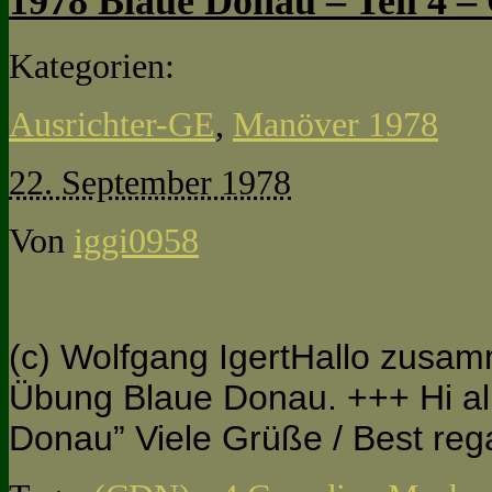
1978 Blaue Donau – Teil 4 – 
Kategorien:
Ausrichter-GE
,
Manöver 1978
22. September 1978
Von
iggi0958
(c) Wolfgang IgertHallo zusamm
Übung Blaue Donau. +++ Hi all,
Donau” Viele Grüße / Best re