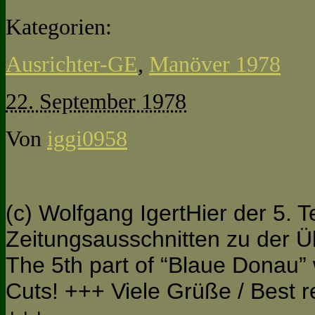
Kategorien:
Ausrichter-GE
,
Manöver 1978
22. September 1978
Von
iggi0958
(c) Wolfgang IgertHier der 5. Te
Zeitungsausschnitten zu der 
The 5th part of “Blaue Donau
Cuts! +++ Viele Grüße / Best 