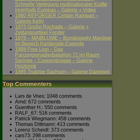
Schnelle Verlegung multinationaler Kräfte
innerhalb Europas – Galerie + Video
1980 REFORGER Certain Rampart –
Galerie Kelly
1975 Große Rochade – Galerie +
Zeitungsartikel Forster
1976 – MAIBLUME – Bundeswehr Manöver
im Bereich Harderode-Esperde
1988 Free Lion – Das
Panzergrenadierbataillon 72 im Raum
Springe – Coppenbrügge – Galerie
Holzbrink
1985 Trutzige Sachsen – Galerie Darimont
Top Commenters
Lars de Vries: 1048 comments
Arnd: 672 comments
Guenther H.: 550 comments
RALF_67: 516 comments
Patrick Wiegmann: 458 comments
Thomas Dittmann: 413 comments
Lorenz Scheidl: 373 comments
cars73: 298 comments