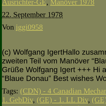
Ausrichter-GE
,
Manöver 1978
22. September 1978
Von
iggi0958
(c) Wolfgang IgertHallo zusam
zweiten Teil vom Manöver “Bla
Grüße Wolfgang Igert +++ Hi all
“Blaue Donau” Best wishes Wo
Tags:
(CDN) - 4 Canadian Mechan
1. GebDiv
,
(GE) - 1. LL Div
,
(GE)