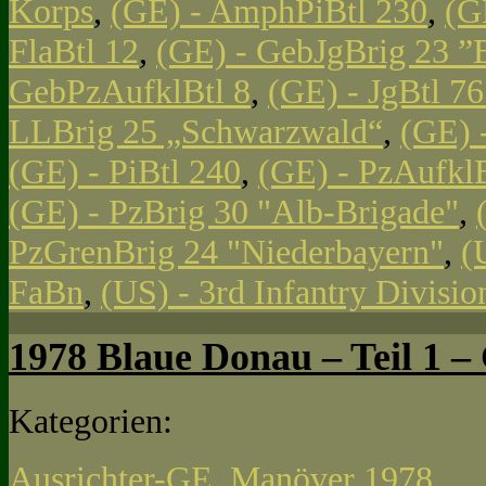
Korps
,
(GE) - AmphPiBtl 230
,
(G
FlaBtl 12
,
(GE) - GebJgBrig 23 ”
GebPzAufklBtl 8
,
(GE) - JgBtl 761
LLBrig 25 „Schwarzwald“
,
(GE) 
(GE) - PiBtl 240
,
(GE) - PzAufklB
(GE) - PzBrig 30 "Alb-Brigade"
,
PzGrenBrig 24 "Niederbayern"
,
(
FaBn
,
(US) - 3rd Infantry Divisi
1978 Blaue Donau – Teil 1 – 
Kategorien:
Ausrichter-GE
,
Manöver 1978