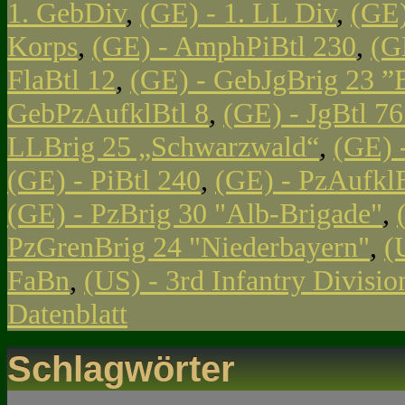
1. GebDiv
,
(GE) - 1. LL Div
,
(GE)
Korps
,
(GE) - AmphPiBtl 230
,
(G
FlaBtl 12
,
(GE) - GebJgBrig 23 ”
GebPzAufklBtl 8
,
(GE) - JgBtl 761
LLBrig 25 „Schwarzwald“
,
(GE) 
(GE) - PiBtl 240
,
(GE) - PzAufklB
(GE) - PzBrig 30 "Alb-Brigade"
,
PzGrenBrig 24 "Niederbayern"
,
(
FaBn
,
(US) - 3rd Infantry Divisi
Datenblatt
Schlagwörter