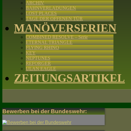
ARCHIV
BAHNVERLADUNGEN
LOST PLACES
TAGE DER OFFENEN TÜR
MANÖVERSERIEN
COMBINED RESOLVE – Serie
ETERNAL TRIANGLE
FLYING RHINO
KEY
NEPTUNES
REFORGER
ULAN EAGLE
ZEITUNGSARTIKEL
Bewerben bei der Bundeswehr: