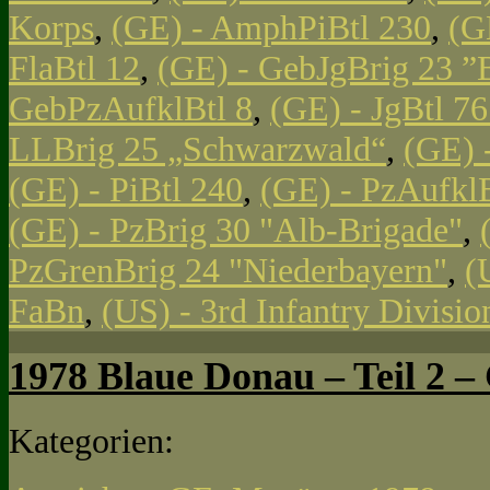
Korps
,
(GE) - AmphPiBtl 230
,
(G
FlaBtl 12
,
(GE) - GebJgBrig 23 ”
GebPzAufklBtl 8
,
(GE) - JgBtl 761
LLBrig 25 „Schwarzwald“
,
(GE) 
(GE) - PiBtl 240
,
(GE) - PzAufklB
(GE) - PzBrig 30 "Alb-Brigade"
,
PzGrenBrig 24 "Niederbayern"
,
(
FaBn
,
(US) - 3rd Infantry Divisi
1978 Blaue Donau – Teil 2 – 
Kategorien: