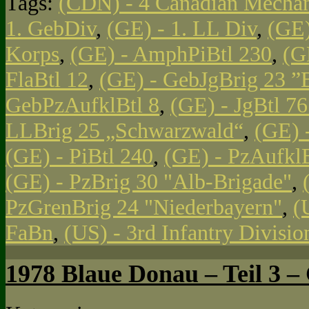
Tags:
(CDN) - 4 Canadian Mechan
1. GebDiv
,
(GE) - 1. LL Div
,
(GE)
Korps
,
(GE) - AmphPiBtl 230
,
(G
FlaBtl 12
,
(GE) - GebJgBrig 23 ”
GebPzAufklBtl 8
,
(GE) - JgBtl 761
LLBrig 25 „Schwarzwald“
,
(GE) 
(GE) - PiBtl 240
,
(GE) - PzAufklB
(GE) - PzBrig 30 "Alb-Brigade"
,
PzGrenBrig 24 "Niederbayern"
,
(
FaBn
,
(US) - 3rd Infantry Divisi
1978 Blaue Donau – Teil 3 – 