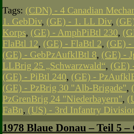
Tags:
(CDN) - 4 Canadian Mechan
1. GebDiv
,
(GE) - 1. LL Div
,
(GE)
Korps
,
(GE) - AmphPiBtl 230
,
(G
FlaBtl 12
,
(GE) - FlaBtl 2
,
(GE) -
(GE) - GebPzAufklBtl 8
,
(GE) - J
LLBrig 25 „Schwarzwald“
,
(GE) 
(GE) - PiBtl 240
,
(GE) - PzAufklB
(GE) - PzBrig 30 "Alb-Brigade"
,
PzGrenBrig 24 "Niederbayern"
,
(
FaBn
,
(US) - 3rd Infantry Divisi
1978 Blaue Donau – Teil 5 – 