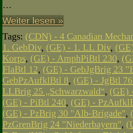
…
Weiter lesen »
Tags:
(CDN) - 4 Canadian Mechan
1. GebDiv
,
(GE) - 1. LL Div
,
(GE)
Korps
,
(GE) - AmphPiBtl 230
,
(G
FlaBtl 12
,
(GE) - GebJgBrig 23 ”
GebPzAufklBtl 8
,
(GE) - JgBtl 761
LLBrig 25 „Schwarzwald“
,
(GE) 
(GE) - PiBtl 240
,
(GE) - PzAufklB
(GE) - PzBrig 30 "Alb-Brigade"
,
PzGrenBrig 24 "Niederbayern"
,
(