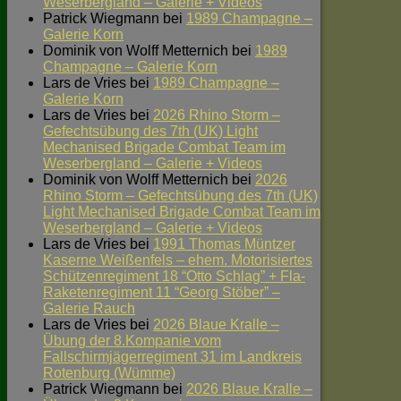
Weserbergland – Galerie + Videos
Patrick Wiegmann
bei
1989 Champagne –
Galerie Korn
Dominik von Wolff Metternich
bei
1989
Champagne – Galerie Korn
Lars de Vries
bei
1989 Champagne –
Galerie Korn
Lars de Vries
bei
2026 Rhino Storm –
Gefechtsübung des 7th (UK) Light
Mechanised Brigade Combat Team im
Weserbergland – Galerie + Videos
Dominik von Wolff Metternich
bei
2026
Rhino Storm – Gefechtsübung des 7th (UK)
Light Mechanised Brigade Combat Team im
Weserbergland – Galerie + Videos
Lars de Vries
bei
1991 Thomas Müntzer
Kaserne Weißenfels – ehem. Motorisiertes
Schützenregiment 18 “Otto Schlag” + Fla-
Raketenregiment 11 “Georg Stöber” –
Galerie Rauch
Lars de Vries
bei
2026 Blaue Kralle –
Übung der 8.Kompanie vom
Fallschirmjägerregiment 31 im Landkreis
Rotenburg (Wümme)
Patrick Wiegmann
bei
2026 Blaue Kralle –