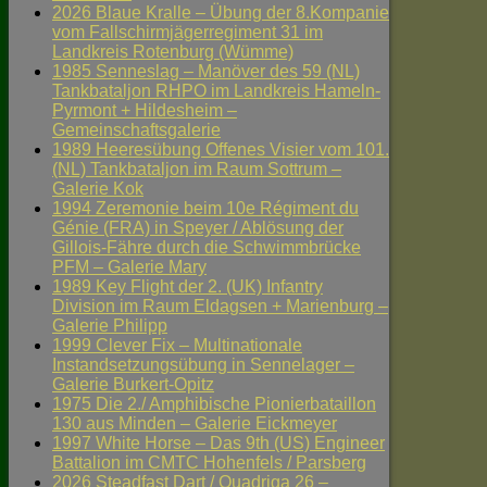
2026 Blaue Kralle – Übung der 8.Kompanie
vom Fallschirmjägerregiment 31 im
Landkreis Rotenburg (Wümme)
1985 Senneslag – Manöver des 59 (NL)
Tankbataljon RHPO im Landkreis Hameln-
Pyrmont + Hildesheim –
Gemeinschaftsgalerie
1989 Heeresübung Offenes Visier vom 101.
(NL) Tankbataljon im Raum Sottrum –
Galerie Kok
1994 Zeremonie beim 10e Régiment du
Génie (FRA) in Speyer / Ablösung der
Gillois-Fähre durch die Schwimmbrücke
PFM – Galerie Mary
1989 Key Flight der 2. (UK) Infantry
Division im Raum Eldagsen + Marienburg –
Galerie Philipp
1999 Clever Fix – Multinationale
Instandsetzungsübung in Sennelager –
Galerie Burkert-Opitz
1975 Die 2./ Amphibische Pionierbataillon
130 aus Minden – Galerie Eickmeyer
1997 White Horse – Das 9th (US) Engineer
Battalion im CMTC Hohenfels / Parsberg
2026 Steadfast Dart / Quadriga 26 –