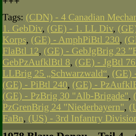
+++
Tags:
(CDN) - 4 Canadian Mechan
1. GebDiv
,
(GE) - 1. LL Div
,
(GE)
Korps
,
(GE) - AmphPiBtl 230
,
(G
FlaBtl 12
,
(GE) - GebJgBrig 23 ”
GebPzAufklBtl 8
,
(GE) - JgBtl 761
LLBrig 25 „Schwarzwald“
,
(GE) 
(GE) - PiBtl 240
,
(GE) - PzAufklB
(GE) - PzBrig 30 "Alb-Brigade"
,
PzGrenBrig 24 "Niederbayern"
,
(
FaBn
,
(US) - 3rd Infantry Divisi