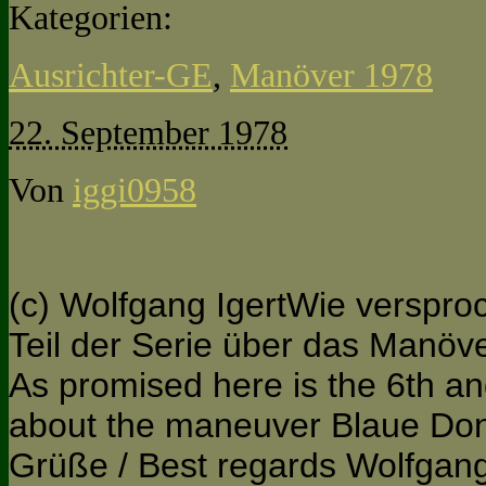
Kategorien:
Ausrichter-GE
,
Manöver 1978
22. September 1978
Von
iggi0958
(c) Wolfgang IgertWie versproc
Teil der Serie über das Manö
As promised here is the 6th and
about the maneuver Blaue Don
Grüße / Best regards Wolfgan