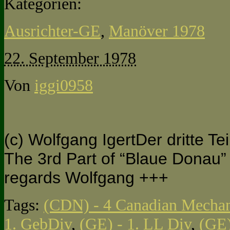
Kategorien:
Ausrichter-GE
,
Manöver 1978
22. September 1978
Von
iggi0958
(c) Wolfgang IgertDer dritte T
The 3rd Part of “Blaue Donau” 
regards Wolfgang +++
Tags:
(CDN) - 4 Canadian Mechan
1. GebDiv
,
(GE) - 1. LL Div
,
(GE)