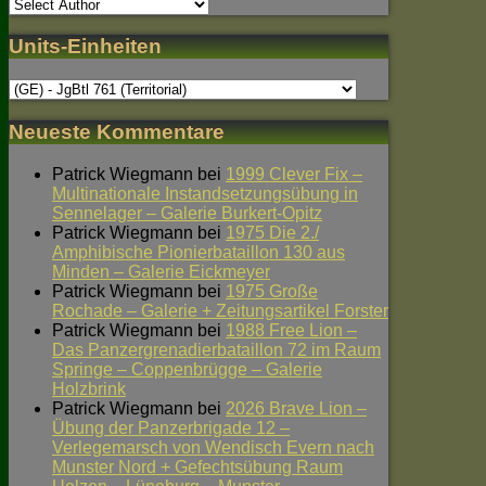
Units-Einheiten
Neueste Kommentare
Patrick Wiegmann
bei
1999 Clever Fix –
Multinationale Instandsetzungsübung in
Sennelager – Galerie Burkert-Opitz
Patrick Wiegmann
bei
1975 Die 2./
Amphibische Pionierbataillon 130 aus
Minden – Galerie Eickmeyer
Patrick Wiegmann
bei
1975 Große
Rochade – Galerie + Zeitungsartikel Forster
Patrick Wiegmann
bei
1988 Free Lion –
Das Panzergrenadierbataillon 72 im Raum
Springe – Coppenbrügge – Galerie
Holzbrink
Patrick Wiegmann
bei
2026 Brave Lion –
Übung der Panzerbrigade 12 –
Verlegemarsch von Wendisch Evern nach
Munster Nord + Gefechtsübung Raum