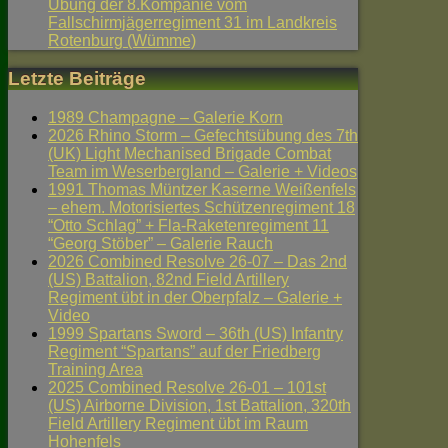
Übung der 8.Kompanie vom
Fallschirmjägerregiment 31 im Landkreis
Rotenburg (Wümme)
Letzte Beiträge
1989 Champagne – Galerie Korn
2026 Rhino Storm – Gefechtsübung des 7th
(UK) Light Mechanised Brigade Combat
Team im Weserbergland – Galerie + Videos
1991 Thomas Müntzer Kaserne Weißenfels
– ehem. Motorisiertes Schützenregiment 18
“Otto Schlag” + Fla-Raketenregiment 11
“Georg Stöber” – Galerie Rauch
2026 Combined Resolve 26-07 – Das 2nd
(US) Battalion, 82nd Field Artillery
Regiment übt in der Oberpfalz – Galerie +
Video
1999 Spartans Sword – 36th (US) Infantry
Regiment “Spartans” auf der Friedberg
Training Area
2025 Combined Resolve 26-01 – 101st
(US) Airborne Division, 1st Battalion, 320th
Field Artillery Regiment übt im Raum
Hohenfels