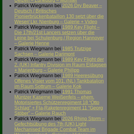
Uelzen – Lüneburg – Munster
Patrick Wiegmann
bei
2026 Dry Beaver –
Deutsch / Britisches
Pionierbrückenbataillon 130 setzt über die
Weser/ Lkr. Nienburg – Galerie + Video
Patrick Wiegmann
bei
1989 Key Flight –
Die 17th/21st Lancers setzen über die
Leine bei Schulenburg / Region Hannover
– Galerie Henne
Patrick Wiegmann
bei
1985 Trutzige
Sachsen – Galerie Darimont
Patrick Wiegmann
bei
1989 Key Flight der
2. (UK) Infantry Division im Raum Eldagsen
+ Marienburg – Galerie Philipp
Patrick Wiegmann
bei
1989 Heeresübung
Offenes Visier vom 101. (NL) Tankbataljon
im Raum Sottrum – Galerie Kok
Patrick Wiegmann
bei
1991 Thomas
Müntzer Kaserne Weißenfels – ehem.
Motorisiertes Schützenregiment 18 “Otto
Schlag” + Fla-Raketenregiment 11 “Georg
Stöber” – Galerie Rauch
Patrick Wiegmann
bei
2026 Rhino Storm –
Gefechtsübung des 7th (UK) Light
Mechanised Brigade Combat Team im