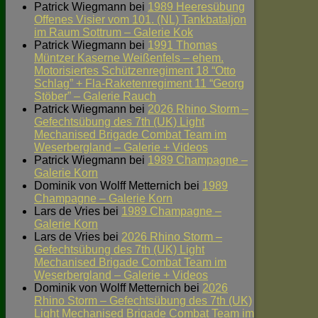
Patrick Wiegmann
bei
1989 Heeresübung
Offenes Visier vom 101. (NL) Tankbataljon
im Raum Sottrum – Galerie Kok
Patrick Wiegmann
bei
1991 Thomas
Müntzer Kaserne Weißenfels – ehem.
Motorisiertes Schützenregiment 18 “Otto
Schlag” + Fla-Raketenregiment 11 “Georg
Stöber” – Galerie Rauch
Patrick Wiegmann
bei
2026 Rhino Storm –
Gefechtsübung des 7th (UK) Light
Mechanised Brigade Combat Team im
Weserbergland – Galerie + Videos
Patrick Wiegmann
bei
1989 Champagne –
Galerie Korn
Dominik von Wolff Metternich
bei
1989
Champagne – Galerie Korn
Lars de Vries
bei
1989 Champagne –
Galerie Korn
Lars de Vries
bei
2026 Rhino Storm –
Gefechtsübung des 7th (UK) Light
Mechanised Brigade Combat Team im
Weserbergland – Galerie + Videos
Dominik von Wolff Metternich
bei
2026
Rhino Storm – Gefechtsübung des 7th (UK)
Light Mechanised Brigade Combat Team im