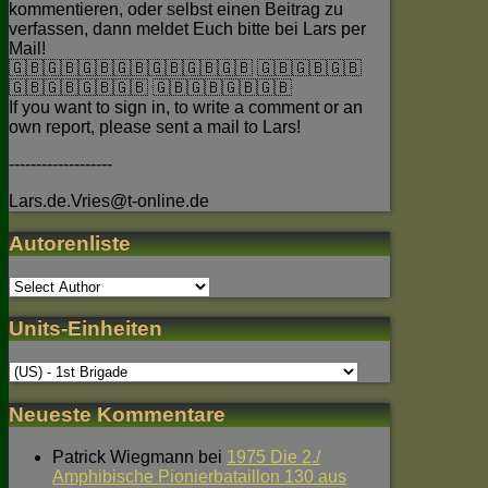
kommentieren, oder selbst einen Beitrag zu
verfassen, dann meldet Euch bitte bei Lars per
Mail!
🇬🇧🇬🇧🇬🇧🇬🇧🇬🇧🇬🇧🇬🇧 🇬🇧🇬🇧🇬🇧
🇬🇧🇬🇧🇬🇧🇬🇧 🇬🇧🇬🇧🇬🇧🇬🇧
If you want to sign in, to write a comment or an
own report, please sent a mail to Lars!
-------------------
Lars.de.Vries@t-online.de
Autorenliste
Units-Einheiten
Neueste Kommentare
Patrick Wiegmann
bei
1975 Die 2./
Amphibische Pionierbataillon 130 aus