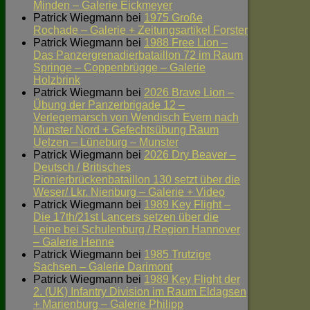
Minden – Galerie Eickmeyer
Patrick Wiegmann
bei
1975 Große
Rochade – Galerie + Zeitungsartikel Forster
Patrick Wiegmann
bei
1988 Free Lion –
Das Panzergrenadierbataillon 72 im Raum
Springe – Coppenbrügge – Galerie
Holzbrink
Patrick Wiegmann
bei
2026 Brave Lion –
Übung der Panzerbrigade 12 –
Verlegemarsch von Wendisch Evern nach
Munster Nord + Gefechtsübung Raum
Uelzen – Lüneburg – Munster
Patrick Wiegmann
bei
2026 Dry Beaver –
Deutsch / Britisches
Pionierbrückenbataillon 130 setzt über die
Weser/ Lkr. Nienburg – Galerie + Video
Patrick Wiegmann
bei
1989 Key Flight –
Die 17th/21st Lancers setzen über die
Leine bei Schulenburg / Region Hannover
– Galerie Henne
Patrick Wiegmann
bei
1985 Trutzige
Sachsen – Galerie Darimont
Patrick Wiegmann
bei
1989 Key Flight der
2. (UK) Infantry Division im Raum Eldagsen
+ Marienburg – Galerie Philipp