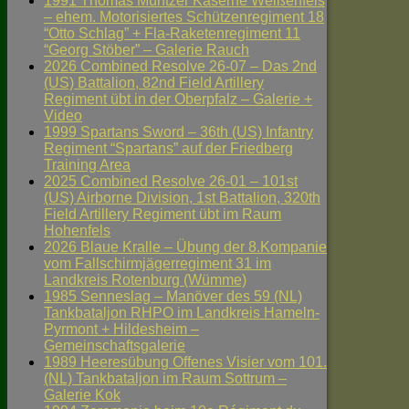
1991 Thomas Müntzer Kaserne Weißenfels
– ehem. Motorisiertes Schützenregiment 18
“Otto Schlag” + Fla-Raketenregiment 11
“Georg Stöber” – Galerie Rauch
2026 Combined Resolve 26-07 – Das 2nd
(US) Battalion, 82nd Field Artillery
Regiment übt in der Oberpfalz – Galerie +
Video
1999 Spartans Sword – 36th (US) Infantry
Regiment “Spartans” auf der Friedberg
Training Area
2025 Combined Resolve 26-01 – 101st
(US) Airborne Division, 1st Battalion, 320th
Field Artillery Regiment übt im Raum
Hohenfels
2026 Blaue Kralle – Übung der 8.Kompanie
vom Fallschirmjägerregiment 31 im
Landkreis Rotenburg (Wümme)
1985 Senneslag – Manöver des 59 (NL)
Tankbataljon RHPO im Landkreis Hameln-
Pyrmont + Hildesheim –
Gemeinschaftsgalerie
1989 Heeresübung Offenes Visier vom 101.
(NL) Tankbataljon im Raum Sottrum –
Galerie Kok