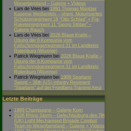
Weserbergland – Galerie + Videos
Lars de Vries
bei
1991 Thomas Müntzer
Kaserne Weißenfels – ehem. Motorisiertes
Schützenregiment 18 “Otto Schlag” + Fla-
Raketenregiment 11 “Georg Stöber” –
Galerie Rauch
Lars de Vries
bei
2026 Blaue Kralle –
Übung der 8.Kompanie vom
Fallschirmjägerregiment 31 im Landkreis
Rotenburg (Wümme)
Patrick Wiegmann
bei
2026 Blaue Kralle –
Übung der 8.Kompanie vom
Fallschirmjägerregiment 31 im Landkreis
Rotenburg (Wümme)
Patrick Wiegmann
bei
1999 Spartans
Sword – 36th (US) Infantry Regiment
“Spartans” auf der Friedberg Training Area
Letzte Beiträge
1989 Champagne – Galerie Korn
2026 Rhino Storm – Gefechtsübung des 7th
(UK) Light Mechanised Brigade Combat
Team im Weserbergland – Galerie + Videos