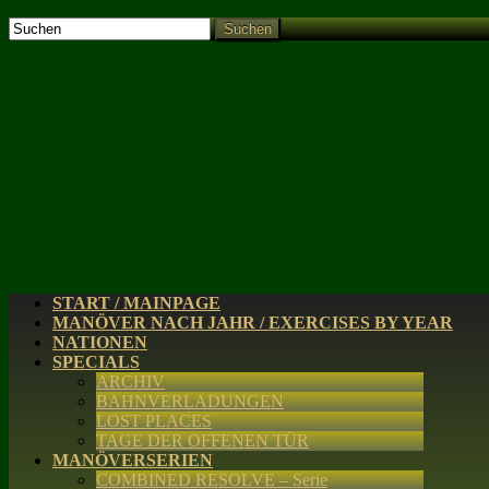
Suchen
START / MAINPAGE
MANÖVER NACH JAHR / EXERCISES BY YEAR
NATIONEN
SPECIALS
ARCHIV
BAHNVERLADUNGEN
LOST PLACES
TAGE DER OFFENEN TÜR
MANÖVERSERIEN
COMBINED RESOLVE – Serie