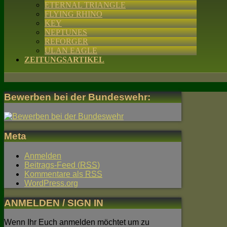
ETERNAL TRIANGLE
FLYING RHINO
KEY
NEPTUNES
REFORGER
ULAN EAGLE
ZEITUNGSARTIKEL
Bewerben bei der Bundeswehr:
Meta
Anmelden
Beitrags-Feed (
RSS
)
Kommentare als
RSS
WordPress.org
ANMELDEN / SIGN IN
Wenn Ihr Euch anmelden möchtet um zu