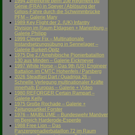
1994 Zeremonie beim 10e Régiment du
Génie (FRA) in Speyer / Ablösung der
Gillois-Fähre durch die Schwimmbrücke
PFM – Galerie Mary
1989 Key Flight der 2. (UK) Infantry
Division im Raum Eldagsen + Marienburg –
Galerie Philipp
1999 Clever Fix – Multinationale
Instandsetzungsübung in Sennelager –
Galerie Burkert-Opitz
1975 Die 2./ Amphibische Pionierbataillon
130 aus Minden – Galerie Eickmeyer
1997 White Horse – Das 9th (US) Engineer
Battalion im CMTC Hohenfels / Parsberg
2026 Steadfast Dart / Quadriga 26 –
Schnelle Verlegung multinationaler Kräfte
innerhalb Europas – Galerie + Video
1980 REFORGER Certain Rampart –
Galerie Kelly
1975 Große Rochade – Galerie +
Zeitungsartikel Forster
1976 – MAIBLUME – Bundeswehr Manöver
im Bereich Harderode-Esperde
1988 Free Lion – Das
Panzergrenadierbataillon 72 im Raum