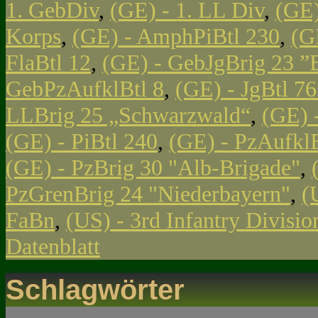
1. GebDiv
,
(GE) - 1. LL Div
,
(GE)
Korps
,
(GE) - AmphPiBtl 230
,
(G
FlaBtl 12
,
(GE) - GebJgBrig 23 ”
GebPzAufklBtl 8
,
(GE) - JgBtl 761
LLBrig 25 „Schwarzwald“
,
(GE) 
(GE) - PiBtl 240
,
(GE) - PzAufklB
(GE) - PzBrig 30 "Alb-Brigade"
,
PzGrenBrig 24 "Niederbayern"
,
(
FaBn
,
(US) - 3rd Infantry Divisi
Datenblatt
Schlagwörter