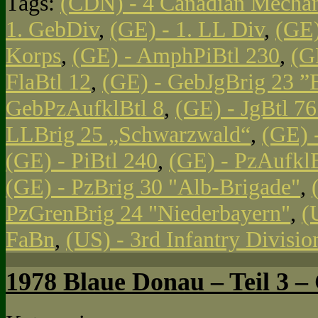
Tags:
(CDN) - 4 Canadian Mechan
1. GebDiv
,
(GE) - 1. LL Div
,
(GE)
Korps
,
(GE) - AmphPiBtl 230
,
(G
FlaBtl 12
,
(GE) - GebJgBrig 23 ”
GebPzAufklBtl 8
,
(GE) - JgBtl 761
LLBrig 25 „Schwarzwald“
,
(GE) 
(GE) - PiBtl 240
,
(GE) - PzAufklB
(GE) - PzBrig 30 "Alb-Brigade"
,
PzGrenBrig 24 "Niederbayern"
,
(
FaBn
,
(US) - 3rd Infantry Divisi
1978 Blaue Donau – Teil 3 – 