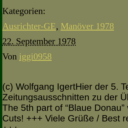
Kategorien:
Ausrichter-GE
,
Manöver 1978
22. September 1978
Von
iggi0958
(c) Wolfgang IgertHier der 5. Te
Zeitungsausschnitten zu der 
The 5th part of “Blaue Donau
Cuts! +++ Viele Grüße / Best 