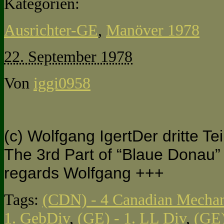
Kategorien:
Ausrichter-GE
,
Manöver 1978
22. September 1978
Von
iggi0958
(c) Wolfgang IgertDer dritte T
The 3rd Part of “Blaue Donau” 
regards Wolfgang +++
Tags:
(CDN) - 4 Canadian Mechan
1. GebDiv
,
(GE) - 1. LL Div
,
(GE)