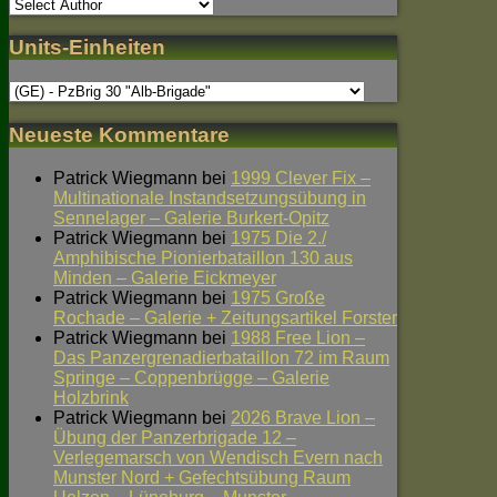
Units-Einheiten
Neueste Kommentare
Patrick Wiegmann
bei
1999 Clever Fix –
Multinationale Instandsetzungsübung in
Sennelager – Galerie Burkert-Opitz
Patrick Wiegmann
bei
1975 Die 2./
Amphibische Pionierbataillon 130 aus
Minden – Galerie Eickmeyer
Patrick Wiegmann
bei
1975 Große
Rochade – Galerie + Zeitungsartikel Forster
Patrick Wiegmann
bei
1988 Free Lion –
Das Panzergrenadierbataillon 72 im Raum
Springe – Coppenbrügge – Galerie
Holzbrink
Patrick Wiegmann
bei
2026 Brave Lion –
Übung der Panzerbrigade 12 –
Verlegemarsch von Wendisch Evern nach
Munster Nord + Gefechtsübung Raum