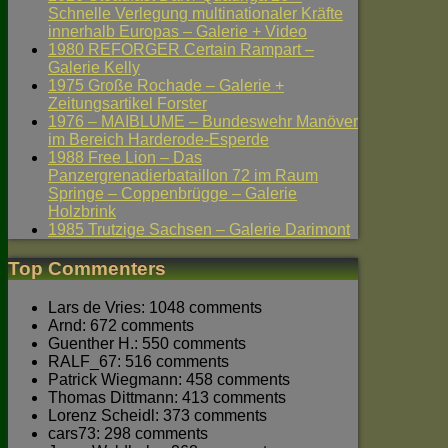
Schnelle Verlegung multinationaler Kräfte
innerhalb Europas – Galerie + Video
1980 REFORGER Certain Rampart –
Galerie Kelly
1975 Große Rochade – Galerie +
Zeitungsartikel Forster
1976 – MAIBLUME – Bundeswehr Manöver
im Bereich Harderode-Esperde
1988 Free Lion – Das
Panzergrenadierbataillon 72 im Raum
Springe – Coppenbrügge – Galerie
Holzbrink
1985 Trutzige Sachsen – Galerie Darimont
Top Commenters
Lars de Vries: 1048 comments
Arnd: 672 comments
Guenther H.: 550 comments
RALF_67: 516 comments
Patrick Wiegmann: 458 comments
Thomas Dittmann: 413 comments
Lorenz Scheidl: 373 comments
cars73: 298 comments