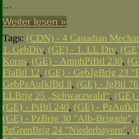
…
Weiter lesen »
Tags:
(CDN) - 4 Canadian Mechan
1. GebDiv
,
(GE) - 1. LL Div
,
(GE)
Korps
,
(GE) - AmphPiBtl 230
,
(G
FlaBtl 12
,
(GE) - GebJgBrig 23 ”
GebPzAufklBtl 8
,
(GE) - JgBtl 761
LLBrig 25 „Schwarzwald“
,
(GE) 
(GE) - PiBtl 240
,
(GE) - PzAufklB
(GE) - PzBrig 30 "Alb-Brigade"
,
PzGrenBrig 24 "Niederbayern"
,
(