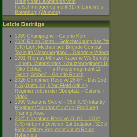
Übung der 8.Kompanie vom
Fallschirmjägerregiment 31 im Landkreis
Rotenburg (Wümme)
Letzte Beiträge
1989 Champagne – Galerie Korn
2026 Rhino Storm – Gefechtsübung des 7th
(UK) Light Mechanised Brigade Combat
Team im Weserbergland – Galerie + Videos
1991 Thomas Müntzer Kaserne Weißenfels
– ehem. Motorisiertes Schützenregiment 18
“Otto Schlag” + Fla-Raketenregiment 11
“Georg Stöber” – Galerie Rauch
2026 Combined Resolve 26-07 – Das 2nd
(US) Battalion, 82nd Field Artillery
Regiment übt in der Oberpfalz – Galerie +
Video
1999 Spartans Sword – 36th (US) Infantry
Regiment “Spartans” auf der Friedberg
Training Area
2025 Combined Resolve 26-01 – 101st
(US) Airborne Division, 1st Battalion, 320th
Field Artillery Regiment übt im Raum
Hohenfels