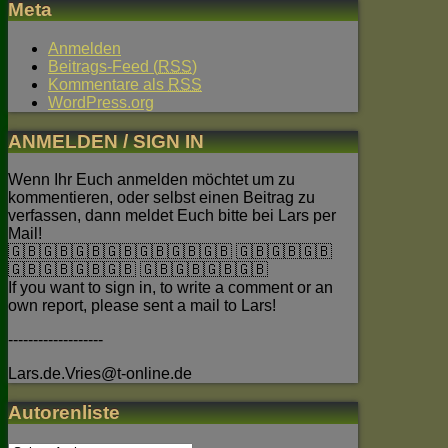
Meta
Anmelden
Beitrags-Feed (
RSS
)
Kommentare als
RSS
WordPress.org
ANMELDEN / SIGN IN
Wenn Ihr Euch anmelden möchtet um zu
kommentieren, oder selbst einen Beitrag zu
verfassen, dann meldet Euch bitte bei Lars per
Mail!
🇬🇧🇬🇧🇬🇧🇬🇧🇬🇧🇬🇧🇬🇧 🇬🇧🇬🇧🇬🇧
🇬🇧🇬🇧🇬🇧🇬🇧 🇬🇧🇬🇧🇬🇧🇬🇧
If you want to sign in, to write a comment or an
own report, please sent a mail to Lars!
-------------------
Lars.de.Vries@t-online.de
Autorenliste