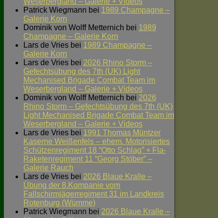
Weserbergland – Galerie + Videos
Patrick Wiegmann
bei
1989 Champagne –
Galerie Korn
Dominik von Wolff Metternich
bei
1989
Champagne – Galerie Korn
Lars de Vries
bei
1989 Champagne –
Galerie Korn
Lars de Vries
bei
2026 Rhino Storm –
Gefechtsübung des 7th (UK) Light
Mechanised Brigade Combat Team im
Weserbergland – Galerie + Videos
Dominik von Wolff Metternich
bei
2026
Rhino Storm – Gefechtsübung des 7th (UK)
Light Mechanised Brigade Combat Team im
Weserbergland – Galerie + Videos
Lars de Vries
bei
1991 Thomas Müntzer
Kaserne Weißenfels – ehem. Motorisiertes
Schützenregiment 18 “Otto Schlag” + Fla-
Raketenregiment 11 “Georg Stöber” –
Galerie Rauch
Lars de Vries
bei
2026 Blaue Kralle –
Übung der 8.Kompanie vom
Fallschirmjägerregiment 31 im Landkreis
Rotenburg (Wümme)
Patrick Wiegmann
bei
2026 Blaue Kralle –