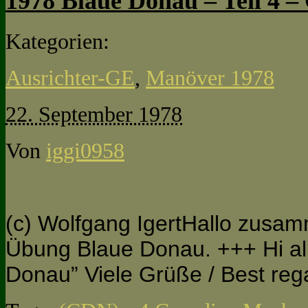
1978 Blaue Donau – Teil 4 – 
Kategorien:
Ausrichter-GE
,
Manöver 1978
22. September 1978
Von
iggi0958
(c) Wolfgang IgertHallo zusamm
Übung Blaue Donau. +++ Hi all,
Donau” Viele Grüße / Best re