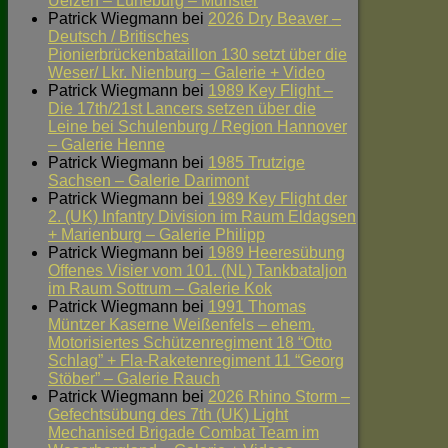
Uelzen – Lüneburg – Munster
Patrick Wiegmann
bei
2026 Dry Beaver –
Deutsch / Britisches
Pionierbrückenbataillon 130 setzt über die
Weser/ Lkr. Nienburg – Galerie + Video
Patrick Wiegmann
bei
1989 Key Flight –
Die 17th/21st Lancers setzen über die
Leine bei Schulenburg / Region Hannover
– Galerie Henne
Patrick Wiegmann
bei
1985 Trutzige
Sachsen – Galerie Darimont
Patrick Wiegmann
bei
1989 Key Flight der
2. (UK) Infantry Division im Raum Eldagsen
+ Marienburg – Galerie Philipp
Patrick Wiegmann
bei
1989 Heeresübung
Offenes Visier vom 101. (NL) Tankbataljon
im Raum Sottrum – Galerie Kok
Patrick Wiegmann
bei
1991 Thomas
Müntzer Kaserne Weißenfels – ehem.
Motorisiertes Schützenregiment 18 “Otto
Schlag” + Fla-Raketenregiment 11 “Georg
Stöber” – Galerie Rauch
Patrick Wiegmann
bei
2026 Rhino Storm –
Gefechtsübung des 7th (UK) Light
Mechanised Brigade Combat Team im