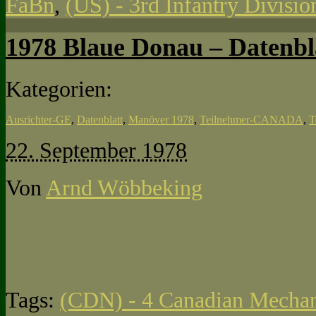
FaBn
,
(US) - 3rd Infantry Divisi
1978 Blaue Donau – Datenbl
Kategorien:
Ausrichter-GE
,
Datenblatt
,
Manöver 1978
,
Teilnehmer-CANADA
,
T
22. September 1978
Von
Arnd Wöbbeking
Tags:
(CDN) - 4 Canadian Mechan