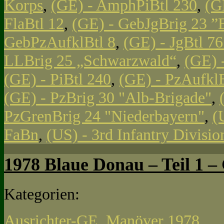
Korps
,
(GE) - AmphPiBtl 230
,
(G
FlaBtl 12
,
(GE) - GebJgBrig 23 ”
GebPzAufklBtl 8
,
(GE) - JgBtl 761
LLBrig 25 „Schwarzwald“
,
(GE) 
(GE) - PiBtl 240
,
(GE) - PzAufklB
(GE) - PzBrig 30 "Alb-Brigade"
,
PzGrenBrig 24 "Niederbayern"
,
(
FaBn
,
(US) - 3rd Infantry Divisi
1978 Blaue Donau – Teil 1 – 
Kategorien:
Ausrichter-GE
,
Manöver 1978