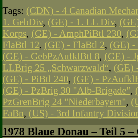
Tags:
(CDN) - 4 Canadian Mechan
1. GebDiv
,
(GE) - 1. LL Div
,
(GE)
Korps
,
(GE) - AmphPiBtl 230
,
(G
FlaBtl 12
,
(GE) - FlaBtl 2
,
(GE) -
(GE) - GebPzAufklBtl 8
,
(GE) - J
LLBrig 25 „Schwarzwald“
,
(GE) 
(GE) - PiBtl 240
,
(GE) - PzAufklB
(GE) - PzBrig 30 "Alb-Brigade"
,
PzGrenBrig 24 "Niederbayern"
,
(
FaBn
,
(US) - 3rd Infantry Divisi
1978 Blaue Donau – Teil 5 – 