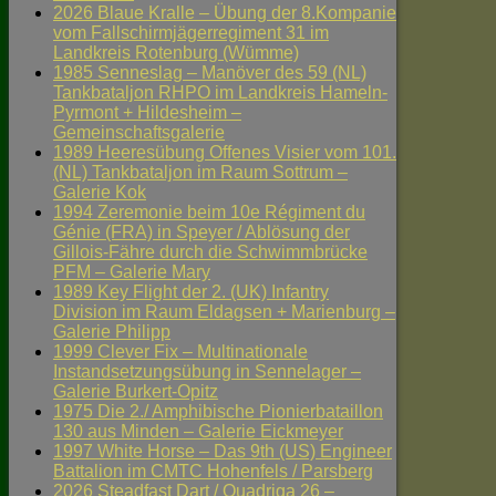
2026 Blaue Kralle – Übung der 8.Kompanie
vom Fallschirmjägerregiment 31 im
Landkreis Rotenburg (Wümme)
1985 Senneslag – Manöver des 59 (NL)
Tankbataljon RHPO im Landkreis Hameln-
Pyrmont + Hildesheim –
Gemeinschaftsgalerie
1989 Heeresübung Offenes Visier vom 101.
(NL) Tankbataljon im Raum Sottrum –
Galerie Kok
1994 Zeremonie beim 10e Régiment du
Génie (FRA) in Speyer / Ablösung der
Gillois-Fähre durch die Schwimmbrücke
PFM – Galerie Mary
1989 Key Flight der 2. (UK) Infantry
Division im Raum Eldagsen + Marienburg –
Galerie Philipp
1999 Clever Fix – Multinationale
Instandsetzungsübung in Sennelager –
Galerie Burkert-Opitz
1975 Die 2./ Amphibische Pionierbataillon
130 aus Minden – Galerie Eickmeyer
1997 White Horse – Das 9th (US) Engineer
Battalion im CMTC Hohenfels / Parsberg
2026 Steadfast Dart / Quadriga 26 –