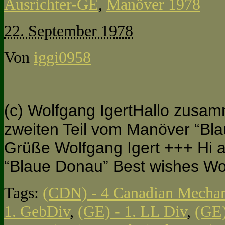
Ausrichter-GE
,
Manöver 1978
22. September 1978
Von
iggi0958
(c) Wolfgang IgertHallo zusam
zweiten Teil vom Manöver “Bla
Grüße Wolfgang Igert +++ Hi all
“Blaue Donau” Best wishes Wo
Tags:
(CDN) - 4 Canadian Mechan
1. GebDiv
,
(GE) - 1. LL Div
,
(GE)