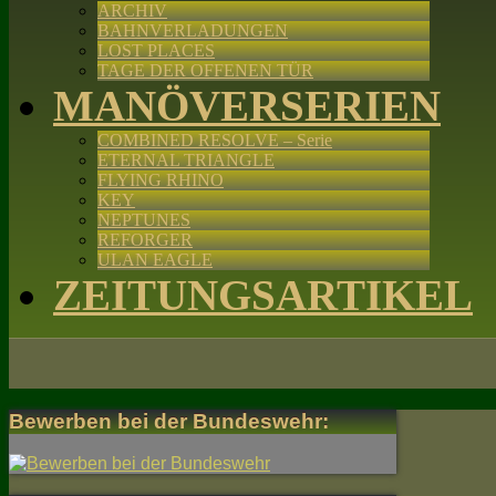
ARCHIV
BAHNVERLADUNGEN
LOST PLACES
TAGE DER OFFENEN TÜR
MANÖVERSERIEN
COMBINED RESOLVE – Serie
ETERNAL TRIANGLE
FLYING RHINO
KEY
NEPTUNES
REFORGER
ULAN EAGLE
ZEITUNGSARTIKEL
Bewerben bei der Bundeswehr: