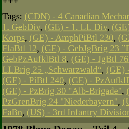
+++
Tags:
(CDN) - 4 Canadian Mechan
1. GebDiv
,
(GE) - 1. LL Div
,
(GE)
Korps
,
(GE) - AmphPiBtl 230
,
(G
FlaBtl 12
,
(GE) - GebJgBrig 23 ”
GebPzAufklBtl 8
,
(GE) - JgBtl 761
LLBrig 25 „Schwarzwald“
,
(GE) 
(GE) - PiBtl 240
,
(GE) - PzAufklB
(GE) - PzBrig 30 "Alb-Brigade"
,
PzGrenBrig 24 "Niederbayern"
,
(
FaBn
,
(US) - 3rd Infantry Divisi