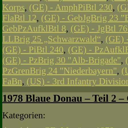
Korps
,
(GE) - AmphPiBtl 230
,
(G
FlaBtl 12
,
(GE) - GebJgBrig 23 ”
GebPzAufklBtl 8
,
(GE) - JgBtl 761
LLBrig 25 „Schwarzwald“
,
(GE) 
(GE) - PiBtl 240
,
(GE) - PzAufklB
(GE) - PzBrig 30 "Alb-Brigade"
,
PzGrenBrig 24 "Niederbayern"
,
(
FaBn
,
(US) - 3rd Infantry Divisi
1978 Blaue Donau – Teil 2 – 
Kategorien: