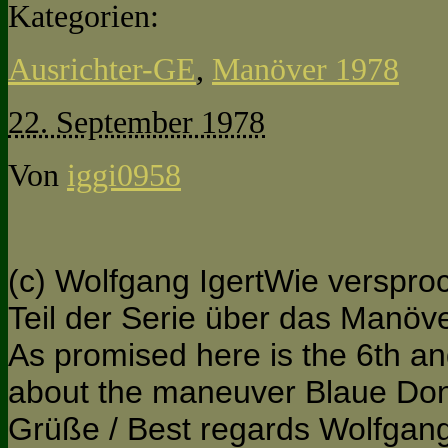
Kategorien:
Ausrichter-GE
,
Manöver 1978
22. September 1978
Von
iggi0958
(c) Wolfgang IgertWie versproc
Teil der Serie über das Manö
As promised here is the 6th and
about the maneuver Blaue Don
Grüße / Best regards Wolfgan