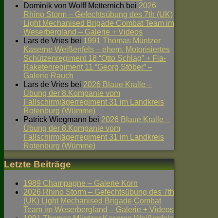
Dominik von Wolff Metternich
bei
2026
Rhino Storm – Gefechtsübung des 7th (UK)
Light Mechanised Brigade Combat Team im
Weserbergland – Galerie + Videos
Lars de Vries
bei
1991 Thomas Müntzer
Kaserne Weißenfels – ehem. Motorisiertes
Schützenregiment 18 “Otto Schlag” + Fla-
Raketenregiment 11 “Georg Stöber” –
Galerie Rauch
Lars de Vries
bei
2026 Blaue Kralle –
Übung der 8.Kompanie vom
Fallschirmjägerregiment 31 im Landkreis
Rotenburg (Wümme)
Patrick Wiegmann
bei
2026 Blaue Kralle –
Übung der 8.Kompanie vom
Fallschirmjägerregiment 31 im Landkreis
Rotenburg (Wümme)
Letzte Beiträge
1989 Champagne – Galerie Korn
2026 Rhino Storm – Gefechtsübung des 7th
(UK) Light Mechanised Brigade Combat
Team im Weserbergland – Galerie + Videos