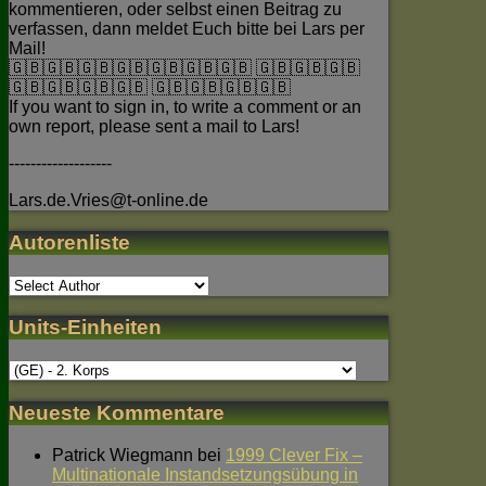
kommentieren, oder selbst einen Beitrag zu
verfassen, dann meldet Euch bitte bei Lars per
Mail!
🇬🇧🇬🇧🇬🇧🇬🇧🇬🇧🇬🇧🇬🇧 🇬🇧🇬🇧🇬🇧
🇬🇧🇬🇧🇬🇧🇬🇧 🇬🇧🇬🇧🇬🇧🇬🇧
If you want to sign in, to write a comment or an
own report, please sent a mail to Lars!
-------------------
Lars.de.Vries@t-online.de
Autorenliste
Units-Einheiten
Neueste Kommentare
Patrick Wiegmann
bei
1999 Clever Fix –
Multinationale Instandsetzungsübung in