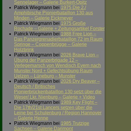
Sennelager – Galerie Burkert-Opitz
Patrick Wiegmann
bei
1975 Die 2./
Amphibische Pionierbataillon 130 aus
Minden – Galerie Eickmeyer
Patrick Wiegmann
bei
1975 Große
Rochade – Galerie + Zeitungsartikel Forster
Patrick Wiegmann
bei
1988 Free Lion –
Das Panzergrenadierbataillon 72 im Raum
Springe – Coppenbrügge – Galerie
Holzbrink
Patrick Wiegmann
bei
2026 Brave Lion –
Übung der Panzerbrigade 12 –
Verlegemarsch von Wendisch Evern nach
Munster Nord + Gefechtsübung Raum
Uelzen – Lüneburg – Munster
Patrick Wiegmann
bei
2026 Dry Beaver –
Deutsch / Britisches
Pionierbrückenbataillon 130 setzt über die
Weser/ Lkr. Nienburg – Galerie + Video
Patrick Wiegmann
bei
1989 Key Flight –
Die 17th/21st Lancers setzen über die
Leine bei Schulenburg / Region Hannover
– Galerie Henne
Patrick Wiegmann
bei
1985 Trutzige
Sachsen – Galerie Darimont