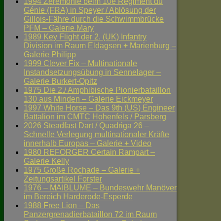
1994 Zeremonie beim 10e Régiment du
Génie (FRA) in Speyer / Ablösung der
Gillois-Fähre durch die Schwimmbrücke
PFM – Galerie Mary
1989 Key Flight der 2. (UK) Infantry
Division im Raum Eldagsen + Marienburg –
Galerie Philipp
1999 Clever Fix – Multinationale
Instandsetzungsübung in Sennelager –
Galerie Burkert-Opitz
1975 Die 2./ Amphibische Pionierbataillon
130 aus Minden – Galerie Eickmeyer
1997 White Horse – Das 9th (US) Engineer
Battalion im CMTC Hohenfels / Parsberg
2026 Steadfast Dart / Quadriga 26 –
Schnelle Verlegung multinationaler Kräfte
innerhalb Europas – Galerie + Video
1980 REFORGER Certain Rampart –
Galerie Kelly
1975 Große Rochade – Galerie +
Zeitungsartikel Forster
1976 – MAIBLUME – Bundeswehr Manöver
im Bereich Harderode-Esperde
1988 Free Lion – Das
Panzergrenadierbataillon 72 im Raum