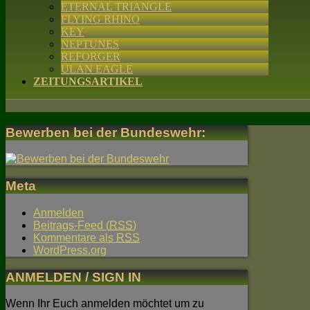
ETERNAL TRIANGLE
FLYING RHINO
KEY
NEPTUNES
REFORGER
ULAN EAGLE
ZEITUNGSARTIKEL
Bewerben bei der Bundeswehr:
Meta
Anmelden
Beitrags-Feed (
RSS
)
Kommentare als
RSS
WordPress.org
ANMELDEN / SIGN IN
Wenn Ihr Euch anmelden möchtet um zu