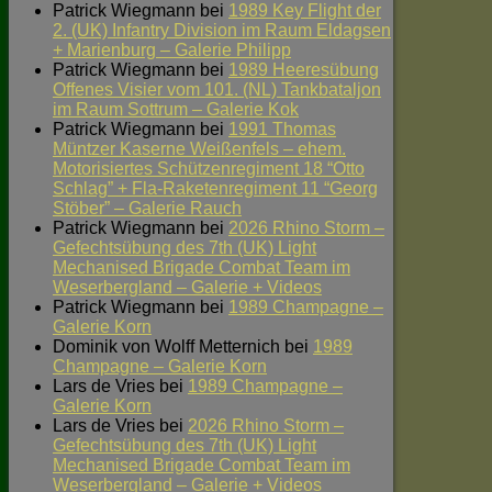
Patrick Wiegmann
bei
1989 Key Flight der
2. (UK) Infantry Division im Raum Eldagsen
+ Marienburg – Galerie Philipp
Patrick Wiegmann
bei
1989 Heeresübung
Offenes Visier vom 101. (NL) Tankbataljon
im Raum Sottrum – Galerie Kok
Patrick Wiegmann
bei
1991 Thomas
Müntzer Kaserne Weißenfels – ehem.
Motorisiertes Schützenregiment 18 “Otto
Schlag” + Fla-Raketenregiment 11 “Georg
Stöber” – Galerie Rauch
Patrick Wiegmann
bei
2026 Rhino Storm –
Gefechtsübung des 7th (UK) Light
Mechanised Brigade Combat Team im
Weserbergland – Galerie + Videos
Patrick Wiegmann
bei
1989 Champagne –
Galerie Korn
Dominik von Wolff Metternich
bei
1989
Champagne – Galerie Korn
Lars de Vries
bei
1989 Champagne –
Galerie Korn
Lars de Vries
bei
2026 Rhino Storm –
Gefechtsübung des 7th (UK) Light
Mechanised Brigade Combat Team im
Weserbergland – Galerie + Videos