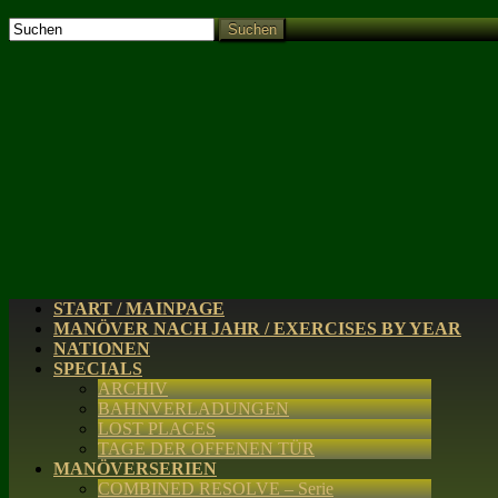
Suchen
START / MAINPAGE
MANÖVER NACH JAHR / EXERCISES BY YEAR
NATIONEN
SPECIALS
ARCHIV
BAHNVERLADUNGEN
LOST PLACES
TAGE DER OFFENEN TÜR
MANÖVERSERIEN
COMBINED RESOLVE – Serie