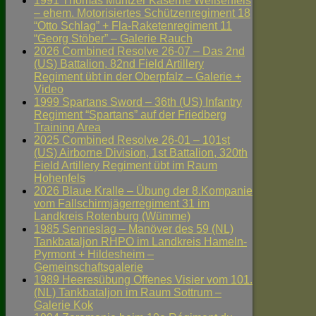
1991 Thomas Müntzer Kaserne Weißenfels
– ehem. Motorisiertes Schützenregiment 18
“Otto Schlag” + Fla-Raketenregiment 11
“Georg Stöber” – Galerie Rauch
2026 Combined Resolve 26-07 – Das 2nd
(US) Battalion, 82nd Field Artillery
Regiment übt in der Oberpfalz – Galerie +
Video
1999 Spartans Sword – 36th (US) Infantry
Regiment “Spartans” auf der Friedberg
Training Area
2025 Combined Resolve 26-01 – 101st
(US) Airborne Division, 1st Battalion, 320th
Field Artillery Regiment übt im Raum
Hohenfels
2026 Blaue Kralle – Übung der 8.Kompanie
vom Fallschirmjägerregiment 31 im
Landkreis Rotenburg (Wümme)
1985 Senneslag – Manöver des 59 (NL)
Tankbataljon RHPO im Landkreis Hameln-
Pyrmont + Hildesheim –
Gemeinschaftsgalerie
1989 Heeresübung Offenes Visier vom 101.
(NL) Tankbataljon im Raum Sottrum –
Galerie Kok