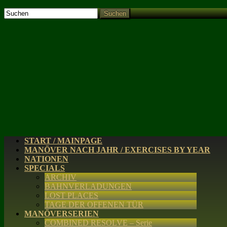
Suchen
START / MAINPAGE
MANÖVER NACH JAHR / EXERCISES BY YEAR
NATIONEN
SPECIALS
ARCHIV
BAHNVERLADUNGEN
LOST PLACES
TAGE DER OFFENEN TÜR
MANÖVERSERIEN
COMBINED RESOLVE – Serie