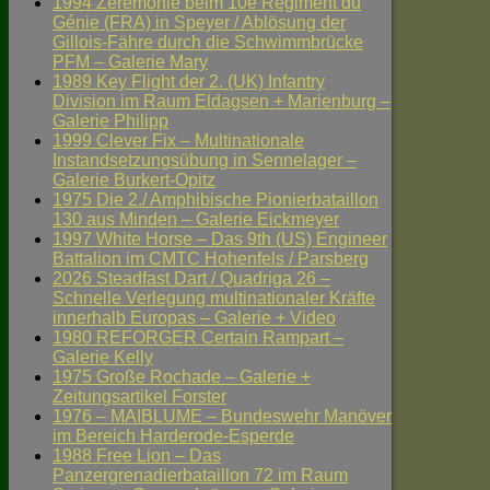
1994 Zeremonie beim 10e Régiment du
Génie (FRA) in Speyer / Ablösung der
Gillois-Fähre durch die Schwimmbrücke
PFM – Galerie Mary
1989 Key Flight der 2. (UK) Infantry
Division im Raum Eldagsen + Marienburg –
Galerie Philipp
1999 Clever Fix – Multinationale
Instandsetzungsübung in Sennelager –
Galerie Burkert-Opitz
1975 Die 2./ Amphibische Pionierbataillon
130 aus Minden – Galerie Eickmeyer
1997 White Horse – Das 9th (US) Engineer
Battalion im CMTC Hohenfels / Parsberg
2026 Steadfast Dart / Quadriga 26 –
Schnelle Verlegung multinationaler Kräfte
innerhalb Europas – Galerie + Video
1980 REFORGER Certain Rampart –
Galerie Kelly
1975 Große Rochade – Galerie +
Zeitungsartikel Forster
1976 – MAIBLUME – Bundeswehr Manöver
im Bereich Harderode-Esperde
1988 Free Lion – Das
Panzergrenadierbataillon 72 im Raum