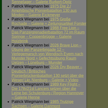
Sennelager – Galerie Burkert-Opitz
Patrick Wiegmann
bei
1975 Die 2./
Amphibische Pionierbataillon 130 aus
Minden – Galerie Eickmeyer
Patrick Wiegmann
bei
1975 Große
Rochade – Galerie + Zeitungsartikel Forster
Patrick Wiegmann
bei
1988 Free Lion –
Das Panzergrenadierbataillon 72 im Raum
Springe – Coppenbrügge – Galerie
Holzbrink
Patrick Wiegmann
bei
2026 Brave Lion –
Übung der Panzerbrigade 12 –
Verlegemarsch von Wendisch Evern nach
Munster Nord + Gefechtsübung Raum
Uelzen – Lüneburg – Munster
Patrick Wiegmann
bei
2026 Dry Beaver –
Deutsch / Britisches
Pionierbrückenbataillon 130 setzt über die
Weser/ Lkr. Nienburg – Galerie + Video
Patrick Wiegmann
bei
1989 Key Flight –
Die 17th/21st Lancers setzen über die
Leine bei Schulenburg / Region Hannover
– Galerie Henne
Patrick Wiegmann
bei
1985 Trutzige
Sachsen – Galerie Darimont