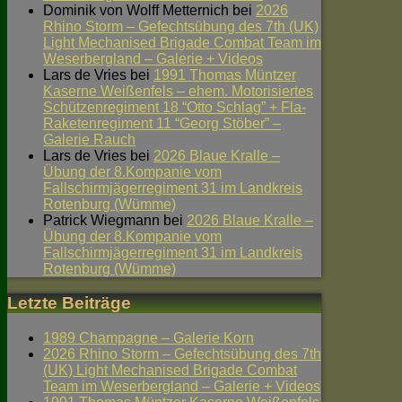
Dominik von Wolff Metternich
bei
2026
Rhino Storm – Gefechtsübung des 7th (UK)
Light Mechanised Brigade Combat Team im
Weserbergland – Galerie + Videos
Lars de Vries
bei
1991 Thomas Müntzer
Kaserne Weißenfels – ehem. Motorisiertes
Schützenregiment 18 “Otto Schlag” + Fla-
Raketenregiment 11 “Georg Stöber” –
Galerie Rauch
Lars de Vries
bei
2026 Blaue Kralle –
Übung der 8.Kompanie vom
Fallschirmjägerregiment 31 im Landkreis
Rotenburg (Wümme)
Patrick Wiegmann
bei
2026 Blaue Kralle –
Übung der 8.Kompanie vom
Fallschirmjägerregiment 31 im Landkreis
Rotenburg (Wümme)
Letzte Beiträge
1989 Champagne – Galerie Korn
2026 Rhino Storm – Gefechtsübung des 7th
(UK) Light Mechanised Brigade Combat
Team im Weserbergland – Galerie + Videos