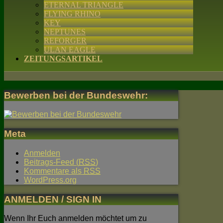
ETERNAL TRIANGLE
FLYING RHINO
KEY
NEPTUNES
REFORGER
ULAN EAGLE
ZEITUNGSARTIKEL
Bewerben bei der Bundeswehr:
Meta
Anmelden
Beitrags-Feed (
RSS
)
Kommentare als
RSS
WordPress.org
ANMELDEN / SIGN IN
Wenn Ihr Euch anmelden möchtet um zu