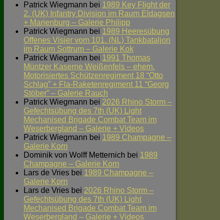
Patrick Wiegmann
bei
1989 Key Flight der
2. (UK) Infantry Division im Raum Eldagsen
+ Marienburg – Galerie Philipp
Patrick Wiegmann
bei
1989 Heeresübung
Offenes Visier vom 101. (NL) Tankbataljon
im Raum Sottrum – Galerie Kok
Patrick Wiegmann
bei
1991 Thomas
Müntzer Kaserne Weißenfels – ehem.
Motorisiertes Schützenregiment 18 “Otto
Schlag” + Fla-Raketenregiment 11 “Georg
Stöber” – Galerie Rauch
Patrick Wiegmann
bei
2026 Rhino Storm –
Gefechtsübung des 7th (UK) Light
Mechanised Brigade Combat Team im
Weserbergland – Galerie + Videos
Patrick Wiegmann
bei
1989 Champagne –
Galerie Korn
Dominik von Wolff Metternich
bei
1989
Champagne – Galerie Korn
Lars de Vries
bei
1989 Champagne –
Galerie Korn
Lars de Vries
bei
2026 Rhino Storm –
Gefechtsübung des 7th (UK) Light
Mechanised Brigade Combat Team im
Weserbergland – Galerie + Videos