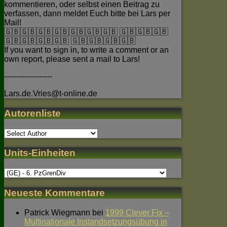
kommentieren, oder selbst einen Beitrag zu
verfassen, dann meldet Euch bitte bei Lars per
Mail!
🇬🇧🇬🇧🇬🇧🇬🇧🇬🇧🇬🇧🇬🇧 🇬🇧🇬🇧🇬🇧
🇬🇧🇬🇧🇬🇧🇬🇧 🇬🇧🇬🇧🇬🇧🇬🇧
If you want to sign in, to write a comment or an
own report, please sent a mail to Lars!
-------------------
Lars.de.Vries@t-online.de
Autorenliste
Units-Einheiten
Neueste Kommentare
Patrick Wiegmann
bei
1999 Clever Fix –
Multinationale Instandsetzungsübung in