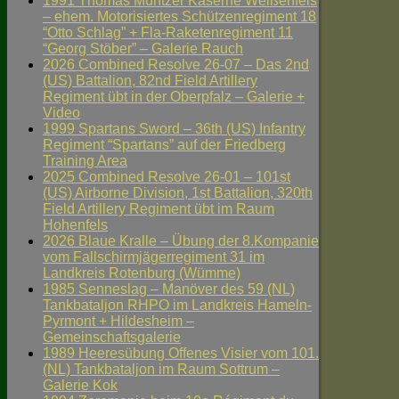
1991 Thomas Müntzer Kaserne Weißenfels
– ehem. Motorisiertes Schützenregiment 18
“Otto Schlag” + Fla-Raketenregiment 11
“Georg Stöber” – Galerie Rauch
2026 Combined Resolve 26-07 – Das 2nd
(US) Battalion, 82nd Field Artillery
Regiment übt in der Oberpfalz – Galerie +
Video
1999 Spartans Sword – 36th (US) Infantry
Regiment “Spartans” auf der Friedberg
Training Area
2025 Combined Resolve 26-01 – 101st
(US) Airborne Division, 1st Battalion, 320th
Field Artillery Regiment übt im Raum
Hohenfels
2026 Blaue Kralle – Übung der 8.Kompanie
vom Fallschirmjägerregiment 31 im
Landkreis Rotenburg (Wümme)
1985 Senneslag – Manöver des 59 (NL)
Tankbataljon RHPO im Landkreis Hameln-
Pyrmont + Hildesheim –
Gemeinschaftsgalerie
1989 Heeresübung Offenes Visier vom 101.
(NL) Tankbataljon im Raum Sottrum –
Galerie Kok