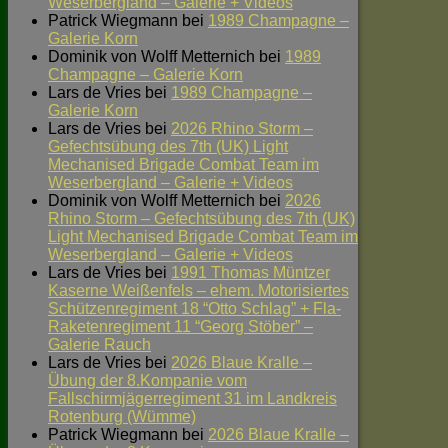
Weserbergland – Galerie + Videos
Patrick Wiegmann
bei
1989 Champagne –
Galerie Korn
Dominik von Wolff Metternich
bei
1989
Champagne – Galerie Korn
Lars de Vries
bei
1989 Champagne –
Galerie Korn
Lars de Vries
bei
2026 Rhino Storm –
Gefechtsübung des 7th (UK) Light
Mechanised Brigade Combat Team im
Weserbergland – Galerie + Videos
Dominik von Wolff Metternich
bei
2026
Rhino Storm – Gefechtsübung des 7th (UK)
Light Mechanised Brigade Combat Team im
Weserbergland – Galerie + Videos
Lars de Vries
bei
1991 Thomas Müntzer
Kaserne Weißenfels – ehem. Motorisiertes
Schützenregiment 18 “Otto Schlag” + Fla-
Raketenregiment 11 “Georg Stöber” –
Galerie Rauch
Lars de Vries
bei
2026 Blaue Kralle –
Übung der 8.Kompanie vom
Fallschirmjägerregiment 31 im Landkreis
Rotenburg (Wümme)
Patrick Wiegmann
bei
2026 Blaue Kralle –