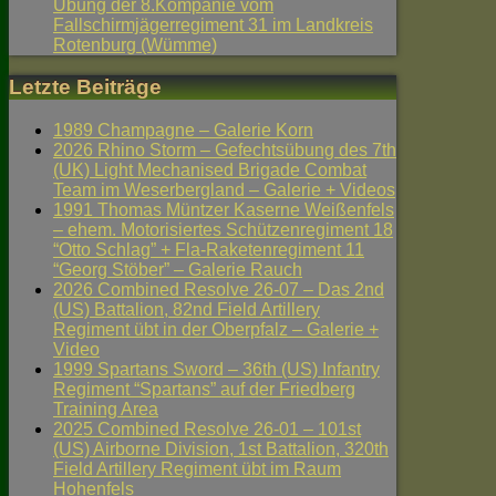
Übung der 8.Kompanie vom
Fallschirmjägerregiment 31 im Landkreis
Rotenburg (Wümme)
Letzte Beiträge
1989 Champagne – Galerie Korn
2026 Rhino Storm – Gefechtsübung des 7th
(UK) Light Mechanised Brigade Combat
Team im Weserbergland – Galerie + Videos
1991 Thomas Müntzer Kaserne Weißenfels
– ehem. Motorisiertes Schützenregiment 18
“Otto Schlag” + Fla-Raketenregiment 11
“Georg Stöber” – Galerie Rauch
2026 Combined Resolve 26-07 – Das 2nd
(US) Battalion, 82nd Field Artillery
Regiment übt in der Oberpfalz – Galerie +
Video
1999 Spartans Sword – 36th (US) Infantry
Regiment “Spartans” auf der Friedberg
Training Area
2025 Combined Resolve 26-01 – 101st
(US) Airborne Division, 1st Battalion, 320th
Field Artillery Regiment übt im Raum
Hohenfels