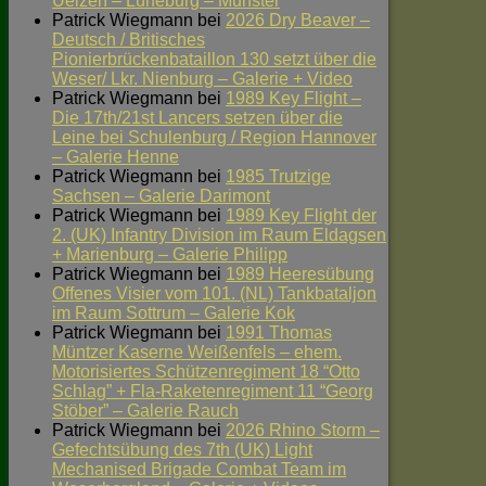
Uelzen – Lüneburg – Munster
Patrick Wiegmann
bei
2026 Dry Beaver –
Deutsch / Britisches
Pionierbrückenbataillon 130 setzt über die
Weser/ Lkr. Nienburg – Galerie + Video
Patrick Wiegmann
bei
1989 Key Flight –
Die 17th/21st Lancers setzen über die
Leine bei Schulenburg / Region Hannover
– Galerie Henne
Patrick Wiegmann
bei
1985 Trutzige
Sachsen – Galerie Darimont
Patrick Wiegmann
bei
1989 Key Flight der
2. (UK) Infantry Division im Raum Eldagsen
+ Marienburg – Galerie Philipp
Patrick Wiegmann
bei
1989 Heeresübung
Offenes Visier vom 101. (NL) Tankbataljon
im Raum Sottrum – Galerie Kok
Patrick Wiegmann
bei
1991 Thomas
Müntzer Kaserne Weißenfels – ehem.
Motorisiertes Schützenregiment 18 “Otto
Schlag” + Fla-Raketenregiment 11 “Georg
Stöber” – Galerie Rauch
Patrick Wiegmann
bei
2026 Rhino Storm –
Gefechtsübung des 7th (UK) Light
Mechanised Brigade Combat Team im