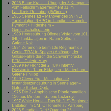
2026 Blaue Kralle – Übung der 8.Kompanie
vom Fallschirmjägerregiment 31 im
Landkreis Rotenburg (Wümme)
1985 Senneslag – Manöver des 59 (NL)
Tankbataljon RHPO im Landkreis Hameln-
Pyrmont + Hildesheim –
Gemeinschaftsgalerie
1989 Heeresübung Offenes Visier vom 101.
(NL) Tankbataljon im Raum Sottrum –
Galerie Kok
1994 Zeremonie beim 10e Régiment du
Génie (FRA) in Speyer / Ablösung der
Gillois-Fähre durch die Schwimmbrücke
PFM – Galerie Mary
1989 Key Flight der 2. (UK) Infantry
Division im Raum Eldagsen + Marienburg –
Galerie Philipp
1999 Clever Fix – Multinationale
Instandsetzungsübung in Sennelager –
Galerie Burkert-Opitz
1975 Die 2./ Amphibische Pionierbataillon
130 aus Minden – Galerie Eickmeyer
1997 White Horse – Das 9th (US) Engineer
Battalion im CMTC Hohenfels / Parsberg
2026 Steadfast Dart / Quadriga 26 –