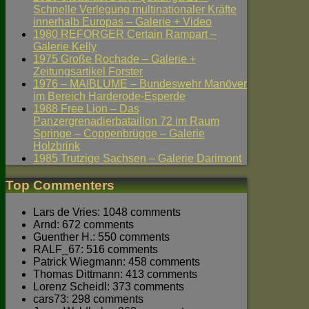
Schnelle Verlegung multinationaler Kräfte
innerhalb Europas – Galerie + Video
1980 REFORGER Certain Rampart –
Galerie Kelly
1975 Große Rochade – Galerie +
Zeitungsartikel Forster
1976 – MAIBLUME – Bundeswehr Manöver
im Bereich Harderode-Esperde
1988 Free Lion – Das
Panzergrenadierbataillon 72 im Raum
Springe – Coppenbrügge – Galerie
Holzbrink
1985 Trutzige Sachsen – Galerie Darimont
Top Commenters
Lars de Vries: 1048 comments
Arnd: 672 comments
Guenther H.: 550 comments
RALF_67: 516 comments
Patrick Wiegmann: 458 comments
Thomas Dittmann: 413 comments
Lorenz Scheidl: 373 comments
cars73: 298 comments