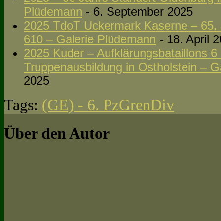
Plüdemann
- 6. September 2025
2025 TdoT Uckermark Kaserne – 65. 
610 – Galerie Plüdemann
- 18. April 
2025 Kuder – Aufklärungsbataillons 6 
Truppenausbildung in Ostholstein – 
2025
Tags:
(GE) - 6. PzGrenDiv
Über den Autor