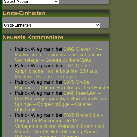
Units-Einheiten
Neueste Kommentare
Patrick Wiegmann
bei
1999 Clever Fix –
Multinationale Instandsetzungsübung in
Sennelager – Galerie Burkert-Opitz
Patrick Wiegmann
bei
1975 Die 2./
Amphibische Pionierbataillon 130 aus
Minden – Galerie Eickmeyer
Patrick Wiegmann
bei
1975 Große
Rochade – Galerie + Zeitungsartikel Forster
Patrick Wiegmann
bei
1988 Free Lion –
Das Panzergrenadierbataillon 72 im Raum
Springe – Coppenbrügge – Galerie
Holzbrink
Patrick Wiegmann
bei
2026 Brave Lion –
Übung der Panzerbrigade 12 –
Verlegemarsch von Wendisch Evern nach
Munster Nord + Gefechtsübung Raum