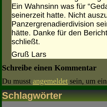
Ein Wahnsinn was für “Ged
seinerzeit hatte. Nicht aus
Panzergrenadierdivision sein
hätte. Danke für den Berich
schließt.
Gruß Lars
Schreibe einen Kommentar
Du musst
angemeldet
sein, um ei
Schlagwörter