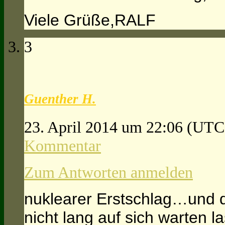
Viele Grüße,RALF
3
Guenther H.
23. April 2014 um 22:06
(UTC
Kommentar
Zum Antworten anmelden
nuklearer Erstschlag…und d
nicht lang auf sich warten l