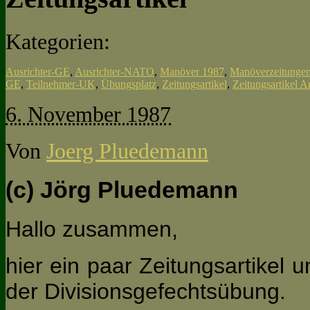
Kategorien:
Ausrichter-GE
,
Ausrichter-NATO
,
Manöver 1987
,
Manöverzeitunge
GE
,
Teilnehmer-UK
,
Übungsplatz
,
Zeitungsartikel
,
Zeitungsartikel A
6. November 1987
Von
Joerg Pluedemann
(c) Jörg Pluedemann
Hallo zusammen,
hier ein paar Zeitungsartikel
der Divisionsgefechtsübung.