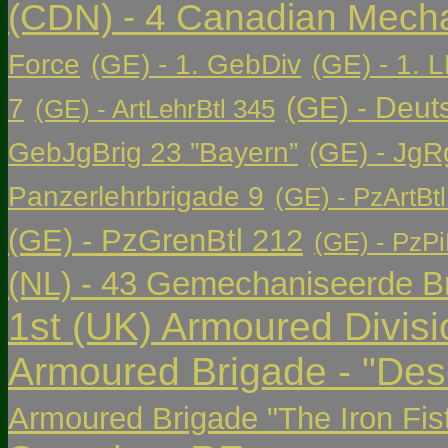
(CDN) - 4 Canadian Mech
Force
(GE) - 1. GebDiv
(GE) - 1. L
(GE) - Deut
7
(GE) - ArtLehrBtl 345
GebJgBrig 23 ”Bayern”
(GE) - JgR
Panzerlehrbrigade 9
(GE) - PzArtBtl
(GE) - PzGrenBtl 212
(GE) - PzPi
(NL) - 43 Gemechaniseerde Br
1st (UK) Armoured Divisi
Armoured Brigade - "Des
Armoured Brigade "The Iron Fis