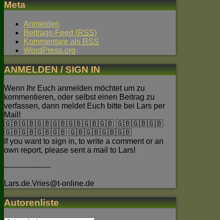
Meta
Anmelden
Beitrags-Feed (
RSS
)
Kommentare als
RSS
WordPress.org
ANMELDEN / SIGN IN
Wenn Ihr Euch anmelden möchtet um zu
kommentieren, oder selbst einen Beitrag zu
verfassen, dann meldet Euch bitte bei Lars per
Mail!
🇬🇧🇬🇧🇬🇧🇬🇧🇬🇧🇬🇧🇬🇧 🇬🇧🇬🇧🇬🇧
🇬🇧🇬🇧🇬🇧🇬🇧 🇬🇧🇬🇧🇬🇧🇬🇧
If you want to sign in, to write a comment or an
own report, please sent a mail to Lars!
-------------------
Lars.de.Vries@t-online.de
Autorenliste