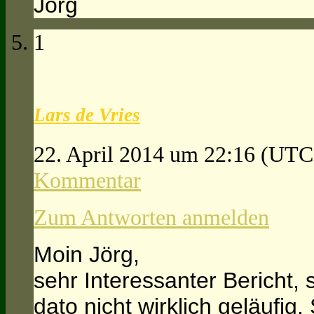
Jörg
1
Lars de Vries
22. April 2014 um 22:16
(UTC
Kommentar
Zum Antworten anmelden
Moin Jörg,
sehr Interessanter Bericht, 
dato nicht wirklich geläufig