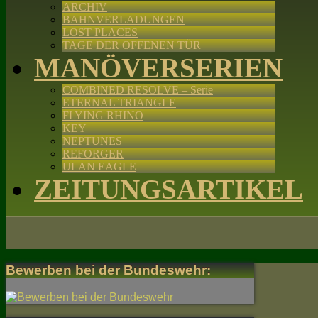
ARCHIV
BAHNVERLADUNGEN
LOST PLACES
TAGE DER OFFENEN TÜR
MANÖVERSERIEN
COMBINED RESOLVE – Serie
ETERNAL TRIANGLE
FLYING RHINO
KEY
NEPTUNES
REFORGER
ULAN EAGLE
ZEITUNGSARTIKEL
Bewerben bei der Bundeswehr: