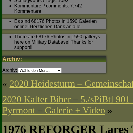
Schlagworte: / Tags: 1092
Kommentare: / comments: 7.742
Kommentare
Es sind 68176 Photos in 1590 Galerien
online! Herzlichen Dank an alle!
There are 68176 Photos in 1590 gallerys
here on Military Database! Thanks for
support!!
Archiv:
Archiv:
«
2020 Heidesturm – Gemeinschaf
2020 Kalter Biber – 5./sPiBtl 90
Pyrmont – Galerie + Video
»
1976 REFORGER Lares T