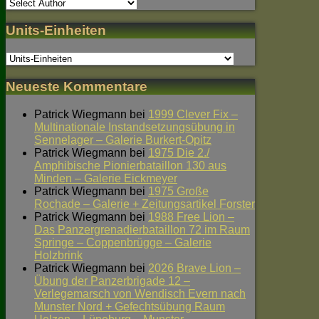
Units-Einheiten
Neueste Kommentare
Patrick Wiegmann
bei
1999 Clever Fix –
Multinationale Instandsetzungsübung in
Sennelager – Galerie Burkert-Opitz
Patrick Wiegmann
bei
1975 Die 2./
Amphibische Pionierbataillon 130 aus
Minden – Galerie Eickmeyer
Patrick Wiegmann
bei
1975 Große
Rochade – Galerie + Zeitungsartikel Forster
Patrick Wiegmann
bei
1988 Free Lion –
Das Panzergrenadierbataillon 72 im Raum
Springe – Coppenbrügge – Galerie
Holzbrink
Patrick Wiegmann
bei
2026 Brave Lion –
Übung der Panzerbrigade 12 –
Verlegemarsch von Wendisch Evern nach
Munster Nord + Gefechtsübung Raum