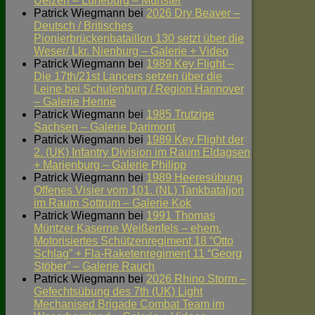
Uelzen – Lüneburg – Munster
Patrick Wiegmann
bei
2026 Dry Beaver –
Deutsch / Britisches
Pionierbrückenbataillon 130 setzt über die
Weser/ Lkr. Nienburg – Galerie + Video
Patrick Wiegmann
bei
1989 Key Flight –
Die 17th/21st Lancers setzen über die
Leine bei Schulenburg / Region Hannover
– Galerie Henne
Patrick Wiegmann
bei
1985 Trutzige
Sachsen – Galerie Darimont
Patrick Wiegmann
bei
1989 Key Flight der
2. (UK) Infantry Division im Raum Eldagsen
+ Marienburg – Galerie Philipp
Patrick Wiegmann
bei
1989 Heeresübung
Offenes Visier vom 101. (NL) Tankbataljon
im Raum Sottrum – Galerie Kok
Patrick Wiegmann
bei
1991 Thomas
Müntzer Kaserne Weißenfels – ehem.
Motorisiertes Schützenregiment 18 “Otto
Schlag” + Fla-Raketenregiment 11 “Georg
Stöber” – Galerie Rauch
Patrick Wiegmann
bei
2026 Rhino Storm –
Gefechtsübung des 7th (UK) Light
Mechanised Brigade Combat Team im