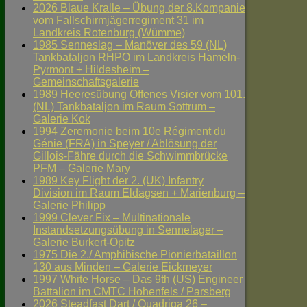
2026 Blaue Kralle – Übung der 8.Kompanie
vom Fallschirmjägerregiment 31 im
Landkreis Rotenburg (Wümme)
1985 Senneslag – Manöver des 59 (NL)
Tankbataljon RHPO im Landkreis Hameln-
Pyrmont + Hildesheim –
Gemeinschaftsgalerie
1989 Heeresübung Offenes Visier vom 101.
(NL) Tankbataljon im Raum Sottrum –
Galerie Kok
1994 Zeremonie beim 10e Régiment du
Génie (FRA) in Speyer / Ablösung der
Gillois-Fähre durch die Schwimmbrücke
PFM – Galerie Mary
1989 Key Flight der 2. (UK) Infantry
Division im Raum Eldagsen + Marienburg –
Galerie Philipp
1999 Clever Fix – Multinationale
Instandsetzungsübung in Sennelager –
Galerie Burkert-Opitz
1975 Die 2./ Amphibische Pionierbataillon
130 aus Minden – Galerie Eickmeyer
1997 White Horse – Das 9th (US) Engineer
Battalion im CMTC Hohenfels / Parsberg
2026 Steadfast Dart / Quadriga 26 –