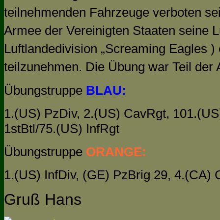
teilnehmenden Fahrzeuge verboten sei
Armee der Vereinigten Staaten seine Lu
Luftlandedivision „Screaming Eagles )
teilzunehmen
. Die Übung war
Teil der
Übungstruppe
BLAU:
1.(US) PzDiv, 2.(US) CavRgt, 101.(US)
1stBtl/75.(US) InfRgt
Übungstruppe
ORANGE:
1.(US) InfDiv, (GE) PzBrig 29, 4.(CA
Gruß Hans