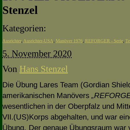
Stenzel
Kategorien:
Ausrichter
,
Ausrichter-USA
,
Manöver 1976
,
REFORGER - Serie
,
T
5. November 2020
Von
Hans Stenzel
Die Übung Lares Team (Gordian Shield
amerikanischen Manövers
„REFORGE
wesentlichen in der Oberpfalz und Mitt
VII.(US)Korps abgehalten,
und war ein
Übung.
Der genaue Übungsraum war v