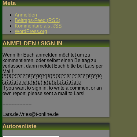
Meta
Anmelden
Beitrags-Feed (
RSS
)
Kommentare als
RSS
WordPress.org
ANMELDEN / SIGN IN
Wenn Ihr Euch anmelden möchtet um zu
kommentieren, oder selbst einen Beitrag zu
verfassen, dann meldet Euch bitte bei Lars per
Mail!
🇬🇧🇬🇧🇬🇧🇬🇧🇬🇧🇬🇧🇬🇧 🇬🇧🇬🇧🇬🇧
🇬🇧🇬🇧🇬🇧🇬🇧 🇬🇧🇬🇧🇬🇧🇬🇧
If you want to sign in, to write a comment or an
own report, please sent a mail to Lars!
-------------------
Lars.de.Vries@t-online.de
Autorenliste