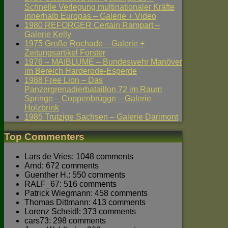
Schnelle Verlegung multinationaler Kräfte
innerhalb Europas – Galerie + Video
1980 REFORGER Certain Rampart –
Galerie Kelly
1975 Große Rochade – Galerie +
Zeitungsartikel Forster
1976 – MAIBLUME – Bundeswehr Manöver
im Bereich Harderode-Esperde
1988 Free Lion – Das
Panzergrenadierbataillon 72 im Raum
Springe – Coppenbrügge – Galerie
Holzbrink
1985 Trutzige Sachsen – Galerie Darimont
Top Commenters
Lars de Vries: 1048 comments
Arnd: 672 comments
Guenther H.: 550 comments
RALF_67: 516 comments
Patrick Wiegmann: 458 comments
Thomas Dittmann: 413 comments
Lorenz Scheidl: 373 comments
cars73: 298 comments