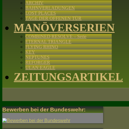
ARCHIV
BAHNVERLADUNGEN
LOST PLACES
TAGE DER OFFENEN TÜR
MANÖVERSERIEN
COMBINED RESOLVE – Serie
ETERNAL TRIANGLE
FLYING RHINO
KEY
NEPTUNES
REFORGER
ULAN EAGLE
ZEITUNGSARTIKEL
Bewerben bei der Bundeswehr: