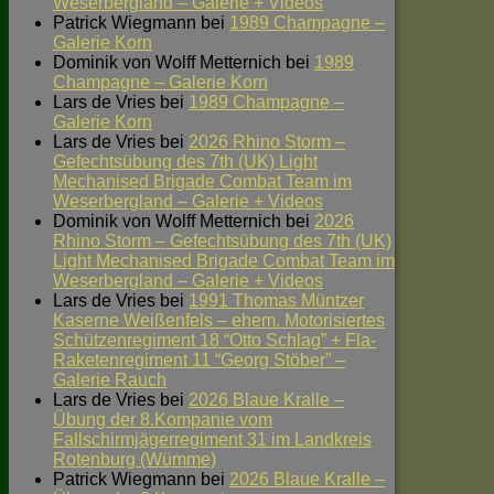
Weserbergland – Galerie + Videos
Patrick Wiegmann
bei
1989 Champagne –
Galerie Korn
Dominik von Wolff Metternich
bei
1989
Champagne – Galerie Korn
Lars de Vries
bei
1989 Champagne –
Galerie Korn
Lars de Vries
bei
2026 Rhino Storm –
Gefechtsübung des 7th (UK) Light
Mechanised Brigade Combat Team im
Weserbergland – Galerie + Videos
Dominik von Wolff Metternich
bei
2026
Rhino Storm – Gefechtsübung des 7th (UK)
Light Mechanised Brigade Combat Team im
Weserbergland – Galerie + Videos
Lars de Vries
bei
1991 Thomas Müntzer
Kaserne Weißenfels – ehem. Motorisiertes
Schützenregiment 18 “Otto Schlag” + Fla-
Raketenregiment 11 “Georg Stöber” –
Galerie Rauch
Lars de Vries
bei
2026 Blaue Kralle –
Übung der 8.Kompanie vom
Fallschirmjägerregiment 31 im Landkreis
Rotenburg (Wümme)
Patrick Wiegmann
bei
2026 Blaue Kralle –