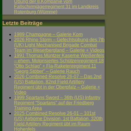
Übung der 8.Kompanie vom
Fallschirmjägerregiment 31 im Landkreis
Rotenburg (Wümme)
Letzte Beiträge
1989 Champagne – Galerie Korn
2026 Rhino Storm – Gefechtsübung des 7th
(UK) Light Mechanised Brigade Combat
Team im Weserbergland – Galerie + Videos
1991 Thomas Müntzer Kaserne Weißenfels
– ehem. Motorisiertes Schützenregiment 18
“Otto Schlag” + Fla-Raketenregiment 11
“Georg Stöber” – Galerie Rauch
2026 Combined Resolve 26-07 – Das 2nd
(US) Battalion, 82nd Field Artillery
Regiment übt in der Oberpfalz – Galerie +
Video
1999 Spartans Sword – 36th (US) Infantry
Regiment “Spartans” auf der Friedberg
Training Area
2025 Combined Resolve 26-01 – 101st
(US) Airborne Division, 1st Battalion, 320th
Field Artillery Regiment übt im Raum
Hohenfels