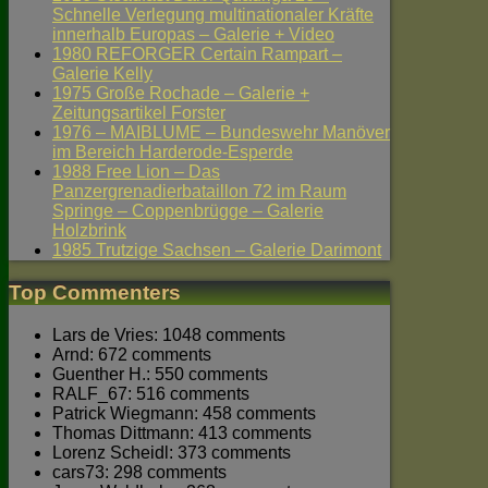
Schnelle Verlegung multinationaler Kräfte
innerhalb Europas – Galerie + Video
1980 REFORGER Certain Rampart –
Galerie Kelly
1975 Große Rochade – Galerie +
Zeitungsartikel Forster
1976 – MAIBLUME – Bundeswehr Manöver
im Bereich Harderode-Esperde
1988 Free Lion – Das
Panzergrenadierbataillon 72 im Raum
Springe – Coppenbrügge – Galerie
Holzbrink
1985 Trutzige Sachsen – Galerie Darimont
Top Commenters
Lars de Vries: 1048 comments
Arnd: 672 comments
Guenther H.: 550 comments
RALF_67: 516 comments
Patrick Wiegmann: 458 comments
Thomas Dittmann: 413 comments
Lorenz Scheidl: 373 comments
cars73: 298 comments