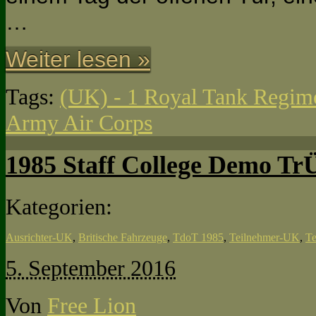
…
Weiter lesen »
Tags:
(UK) - 1 Royal Tank Regim
Army Air Corps
1985 Staff College Demo Tr
Kategorien:
Ausrichter-UK
,
Britische Fahrzeuge
,
TdoT 1985
,
Teilnehmer-UK
,
T
5. September 2016
Von
Free Lion