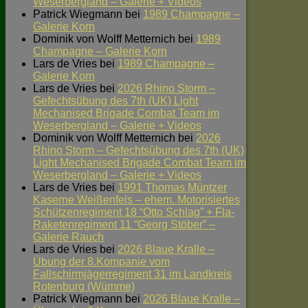
Weserbergland – Galerie + Videos
Patrick Wiegmann
bei
1989 Champagne –
Galerie Korn
Dominik von Wolff Metternich
bei
1989
Champagne – Galerie Korn
Lars de Vries
bei
1989 Champagne –
Galerie Korn
Lars de Vries
bei
2026 Rhino Storm –
Gefechtsübung des 7th (UK) Light
Mechanised Brigade Combat Team im
Weserbergland – Galerie + Videos
Dominik von Wolff Metternich
bei
2026
Rhino Storm – Gefechtsübung des 7th (UK)
Light Mechanised Brigade Combat Team im
Weserbergland – Galerie + Videos
Lars de Vries
bei
1991 Thomas Müntzer
Kaserne Weißenfels – ehem. Motorisiertes
Schützenregiment 18 “Otto Schlag” + Fla-
Raketenregiment 11 “Georg Stöber” –
Galerie Rauch
Lars de Vries
bei
2026 Blaue Kralle –
Übung der 8.Kompanie vom
Fallschirmjägerregiment 31 im Landkreis
Rotenburg (Wümme)
Patrick Wiegmann
bei
2026 Blaue Kralle –