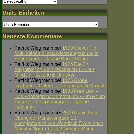
Units-Einheiten
Neueste Kommentare
Patrick Wiegmann
bei
1999 Clever Fix –
Multinationale Instandsetzungsübung in
Sennelager – Galerie Burkert-Opitz
Patrick Wiegmann
bei
1975 Die 2./
Amphibische Pionierbataillon 130 aus
Minden – Galerie Eickmeyer
Patrick Wiegmann
bei
1975 Große
Rochade – Galerie + Zeitungsartikel Forster
Patrick Wiegmann
bei
1988 Free Lion –
Das Panzergrenadierbataillon 72 im Raum
Springe – Coppenbrügge – Galerie
Holzbrink
Patrick Wiegmann
bei
2026 Brave Lion –
Übung der Panzerbrigade 12 –
Verlegemarsch von Wendisch Evern nach
Munster Nord + Gefechtsübung Raum