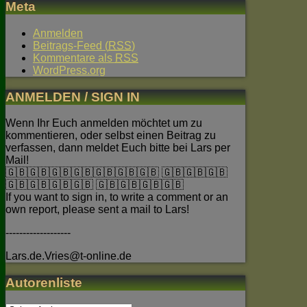
Meta
Anmelden
Beitrags-Feed (
RSS
)
Kommentare als
RSS
WordPress.org
ANMELDEN / SIGN IN
Wenn Ihr Euch anmelden möchtet um zu
kommentieren, oder selbst einen Beitrag zu
verfassen, dann meldet Euch bitte bei Lars per
Mail!
🇬🇧🇬🇧🇬🇧🇬🇧🇬🇧🇬🇧🇬🇧 🇬🇧🇬🇧🇬🇧
🇬🇧🇬🇧🇬🇧🇬🇧 🇬🇧🇬🇧🇬🇧🇬🇧
If you want to sign in, to write a comment or an
own report, please sent a mail to Lars!
-------------------
Lars.de.Vries@t-online.de
Autorenliste