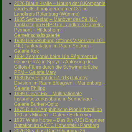
2026 Blaue Kralle – Übung der 8.Kompanie
vom Fallschirmjägerregiment 31 im
Landkreis Rotenburg (Wümme)
1985 Senneslag – Manöver des 59 (NL)
Tankbataljon RHPO im Landkreis Hameln-
Pyrmont + Hildesheim –
Gemeinschaftsgalerie
1989 Heeresübung Offenes Visier vom 101.
(NL) Tankbataljon im Raum Sottrum –
Galerie Kok
1994 Zeremonie beim 10e Régiment du
Génie (FRA) in Speyer / Ablösung der
Gillois-Fähre durch die Schwimmbrücke
PFM – Galerie Mary
1989 Key Flight der 2. (UK) Infantry
Division im Raum Eldagsen + Marienburg –
Galerie Philipp
1999 Clever Fix – Multinationale
Instandsetzungsübung in Sennelager –
Galerie Burkert-Opitz
1975 Die 2./ Amphibische Pionierbataillon
130 aus Minden – Galerie Eickmeyer
1997 White Horse – Das 9th (US) Engineer
Battalion im CMTC Hohenfels / Parsberg
2026 Steadfast Dart / Quadriga 26 –