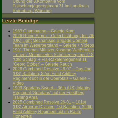
Übung der 8.Kompanie vom
Fallschirmjägerregiment 31 im Landkreis
Rotenburg (Wümme)
Letzte Beiträge
1989 Champagne – Galerie Korn
2026 Rhino Storm – Gefechtsübung des 7th
(UK) Light Mechanised Brigade Combat
Team im Weserbergland – Galerie + Videos
1991 Thomas Müntzer Kaserne Weißenfels
– ehem. Motorisiertes Schützenregiment 18
“Otto Schlag” + Fla-Raketenregiment 11
“Georg Stöber” – Galerie Rauch
2026 Combined Resolve 26-07 – Das 2nd
(US) Battalion, 82nd Field Artillery
Regiment übt in der Oberpfalz – Galerie +
Video
1999 Spartans Sword – 36th (US) Infantry
Regiment “Spartans” auf der Friedberg
Training Area
2025 Combined Resolve 26-01 – 101st
(US) Airborne Division, 1st Battalion, 320th
Field Artillery Regiment übt im Raum
Hohenfels