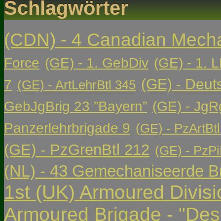
Schlagwörter
(CDN) - 4 Canadian Mech
Force
(GE) - 1. GebDiv
(GE) - 1. L
(GE) - Deut
7
(GE) - ArtLehrBtl 345
GebJgBrig 23 ”Bayern”
(GE) - JgR
Panzerlehrbrigade 9
(GE) - PzArtBtl
(GE) - PzGrenBtl 212
(GE) - PzPi
(NL) - 43 Gemechaniseerde Br
1st (UK) Armoured Divisi
Armoured Brigade - "Des