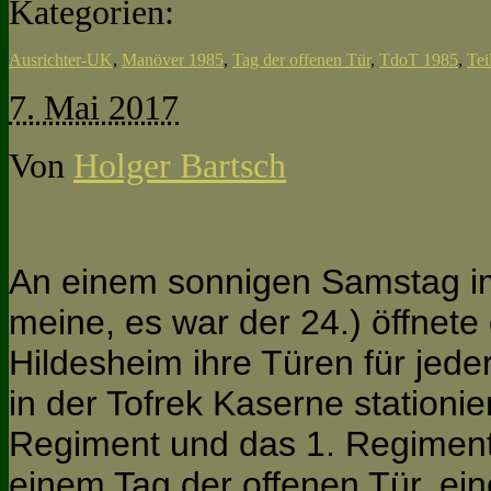
Kategorien:
Ausrichter-UK
,
Manöver 1985
,
Tag der offenen Tür
,
TdoT 1985
,
Te
7. Mai 2017
Von
Holger Bartsch
An einem sonnigen Samstag im
meine, es war der 24.) öffnete 
Hildesheim ihre Türen für jede
in der Tofrek Kaserne stationie
Regiment und das 1. Regiment
einem Tag der offenen Tür, ei