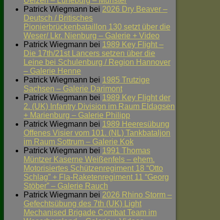
Uelzen – Lüneburg – Munster
Patrick Wiegmann
bei
2026 Dry Beaver –
Deutsch / Britisches
Pionierbrückenbataillon 130 setzt über die
Weser/ Lkr. Nienburg – Galerie + Video
Patrick Wiegmann
bei
1989 Key Flight –
Die 17th/21st Lancers setzen über die
Leine bei Schulenburg / Region Hannover
– Galerie Henne
Patrick Wiegmann
bei
1985 Trutzige
Sachsen – Galerie Darimont
Patrick Wiegmann
bei
1989 Key Flight der
2. (UK) Infantry Division im Raum Eldagsen
+ Marienburg – Galerie Philipp
Patrick Wiegmann
bei
1989 Heeresübung
Offenes Visier vom 101. (NL) Tankbataljon
im Raum Sottrum – Galerie Kok
Patrick Wiegmann
bei
1991 Thomas
Müntzer Kaserne Weißenfels – ehem.
Motorisiertes Schützenregiment 18 “Otto
Schlag” + Fla-Raketenregiment 11 “Georg
Stöber” – Galerie Rauch
Patrick Wiegmann
bei
2026 Rhino Storm –
Gefechtsübung des 7th (UK) Light
Mechanised Brigade Combat Team im