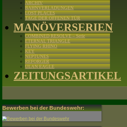
ARCHIV
BAHNVERLADUNGEN
LOST PLACES
TAGE DER OFFENEN TÜR
MANÖVERSERIEN
COMBINED RESOLVE – Serie
ETERNAL TRIANGLE
FLYING RHINO
KEY
NEPTUNES
REFORGER
ULAN EAGLE
ZEITUNGSARTIKEL
Bewerben bei der Bundeswehr: