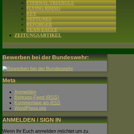
ETERNAL TRIANGLE
FLYING RHINO
KEY
NEPTUNES
REFORGER
ULAN EAGLE
ZEITUNGSARTIKEL
Bewerben bei der Bundeswehr:
Meta
Anmelden
Beitrags-Feed (
RSS
)
Kommentare als
RSS
WordPress.org
ANMELDEN / SIGN IN
Wenn Ihr Euch anmelden möchtet um zu