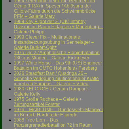
1994 Zeremonie beim 10e Régiment du
Génie (FRA) in Speyer / Ablösung der
Gillois-Fähre durch die Schwimmbrücke
PFM – Galerie Mary
1989 Key Flight der 2. (UK) Infantry
Division im Raum Eldagsen + Marienburg –
Galerie Philipp
1999 Clever Fix – Multinationale
Instandsetzungsübung in Sennelager –
Galerie Burkert-Opitz
1975 Die 2./ Amphibische Pionierbataillon
130 aus Minden – Galerie Eickmeyer
1997 White Horse – Das 9th (US) Engineer
Battalion im CMTC Hohenfels / Parsberg
2026 Steadfast Dart / Quadriga 26 –
Schnelle Verlegung multinationaler Kräfte
innerhalb Europas – Galerie + Video
1980 REFORGER Certain Rampart –
Galerie Kelly
1975 Große Rochade – Galerie +
Zeitungsartikel Forster
1976 – MAIBLUME – Bundeswehr Manöver
im Bereich Harderode-Esperde
1988 Free Lion – Das
Panzergrenadierbataillon 72 im Raum