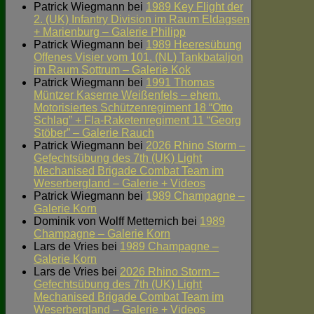
Patrick Wiegmann
bei
1989 Key Flight der
2. (UK) Infantry Division im Raum Eldagsen
+ Marienburg – Galerie Philipp
Patrick Wiegmann
bei
1989 Heeresübung
Offenes Visier vom 101. (NL) Tankbataljon
im Raum Sottrum – Galerie Kok
Patrick Wiegmann
bei
1991 Thomas
Müntzer Kaserne Weißenfels – ehem.
Motorisiertes Schützenregiment 18 “Otto
Schlag” + Fla-Raketenregiment 11 “Georg
Stöber” – Galerie Rauch
Patrick Wiegmann
bei
2026 Rhino Storm –
Gefechtsübung des 7th (UK) Light
Mechanised Brigade Combat Team im
Weserbergland – Galerie + Videos
Patrick Wiegmann
bei
1989 Champagne –
Galerie Korn
Dominik von Wolff Metternich
bei
1989
Champagne – Galerie Korn
Lars de Vries
bei
1989 Champagne –
Galerie Korn
Lars de Vries
bei
2026 Rhino Storm –
Gefechtsübung des 7th (UK) Light
Mechanised Brigade Combat Team im
Weserbergland – Galerie + Videos