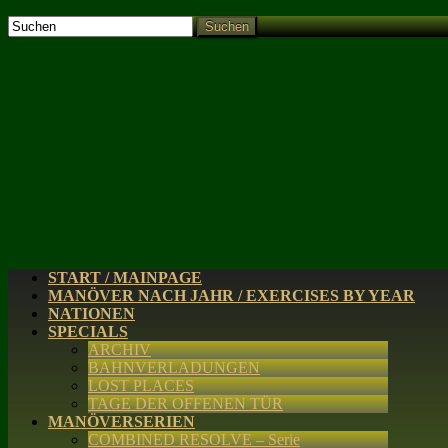
Suchen
START / MAINPAGE
MANÖVER NACH JAHR / EXERCISES BY YEAR
NATIONEN
SPECIALS
ARCHIV
BAHNVERLADUNGEN
LOST PLACES
TAGE DER OFFENEN TÜR
MANÖVERSERIEN
COMBINED RESOLVE – Serie