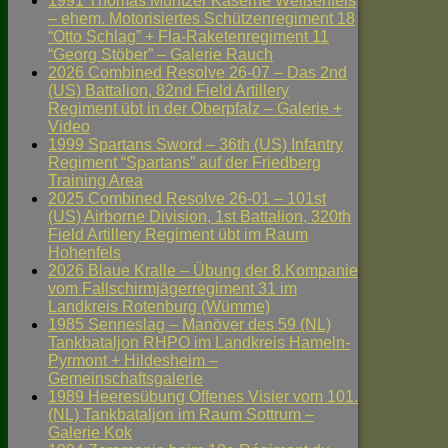
1991 Thomas Müntzer Kaserne Weißenfels
– ehem. Motorisiertes Schützenregiment 18
“Otto Schlag” + Fla-Raketenregiment 11
“Georg Stöber” – Galerie Rauch
2026 Combined Resolve 26-07 – Das 2nd
(US) Battalion, 82nd Field Artillery
Regiment übt in der Oberpfalz – Galerie +
Video
1999 Spartans Sword – 36th (US) Infantry
Regiment “Spartans” auf der Friedberg
Training Area
2025 Combined Resolve 26-01 – 101st
(US) Airborne Division, 1st Battalion, 320th
Field Artillery Regiment übt im Raum
Hohenfels
2026 Blaue Kralle – Übung der 8.Kompanie
vom Fallschirmjägerregiment 31 im
Landkreis Rotenburg (Wümme)
1985 Senneslag – Manöver des 59 (NL)
Tankbataljon RHPO im Landkreis Hameln-
Pyrmont + Hildesheim –
Gemeinschaftsgalerie
1989 Heeresübung Offenes Visier vom 101.
(NL) Tankbataljon im Raum Sottrum –
Galerie Kok