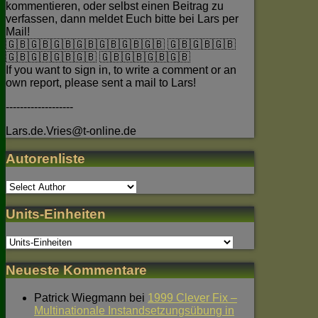
kommentieren, oder selbst einen Beitrag zu
verfassen, dann meldet Euch bitte bei Lars per
Mail!
🇬🇧🇬🇧🇬🇧🇬🇧🇬🇧🇬🇧🇬🇧 🇬🇧🇬🇧🇬🇧
🇬🇧🇬🇧🇬🇧🇬🇧 🇬🇧🇬🇧🇬🇧🇬🇧
If you want to sign in, to write a comment or an
own report, please sent a mail to Lars!
-------------------
Lars.de.Vries@t-online.de
Autorenliste
Units-Einheiten
Neueste Kommentare
Patrick Wiegmann
bei
1999 Clever Fix –
Multinationale Instandsetzungsübung in