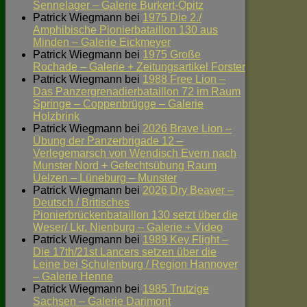
Sennelager – Galerie Burkert-Opitz
Patrick Wiegmann
bei
1975 Die 2./
Amphibische Pionierbataillon 130 aus
Minden – Galerie Eickmeyer
Patrick Wiegmann
bei
1975 Große
Rochade – Galerie + Zeitungsartikel Forster
Patrick Wiegmann
bei
1988 Free Lion –
Das Panzergrenadierbataillon 72 im Raum
Springe – Coppenbrügge – Galerie
Holzbrink
Patrick Wiegmann
bei
2026 Brave Lion –
Übung der Panzerbrigade 12 –
Verlegemarsch von Wendisch Evern nach
Munster Nord + Gefechtsübung Raum
Uelzen – Lüneburg – Munster
Patrick Wiegmann
bei
2026 Dry Beaver –
Deutsch / Britisches
Pionierbrückenbataillon 130 setzt über die
Weser/ Lkr. Nienburg – Galerie + Video
Patrick Wiegmann
bei
1989 Key Flight –
Die 17th/21st Lancers setzen über die
Leine bei Schulenburg / Region Hannover
– Galerie Henne
Patrick Wiegmann
bei
1985 Trutzige
Sachsen – Galerie Darimont