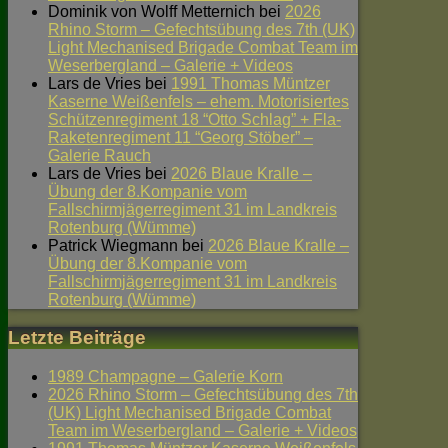
Dominik von Wolff Metternich
bei
2026
Rhino Storm – Gefechtsübung des 7th (UK)
Light Mechanised Brigade Combat Team im
Weserbergland – Galerie + Videos
Lars de Vries
bei
1991 Thomas Müntzer
Kaserne Weißenfels – ehem. Motorisiertes
Schützenregiment 18 “Otto Schlag” + Fla-
Raketenregiment 11 “Georg Stöber” –
Galerie Rauch
Lars de Vries
bei
2026 Blaue Kralle –
Übung der 8.Kompanie vom
Fallschirmjägerregiment 31 im Landkreis
Rotenburg (Wümme)
Patrick Wiegmann
bei
2026 Blaue Kralle –
Übung der 8.Kompanie vom
Fallschirmjägerregiment 31 im Landkreis
Rotenburg (Wümme)
Letzte Beiträge
1989 Champagne – Galerie Korn
2026 Rhino Storm – Gefechtsübung des 7th
(UK) Light Mechanised Brigade Combat
Team im Weserbergland – Galerie + Videos