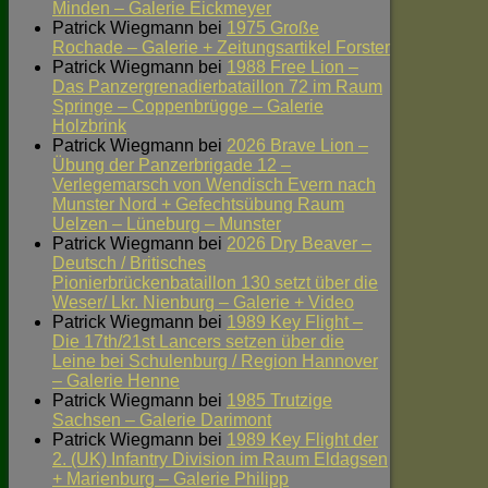
Minden – Galerie Eickmeyer
Patrick Wiegmann
bei
1975 Große
Rochade – Galerie + Zeitungsartikel Forster
Patrick Wiegmann
bei
1988 Free Lion –
Das Panzergrenadierbataillon 72 im Raum
Springe – Coppenbrügge – Galerie
Holzbrink
Patrick Wiegmann
bei
2026 Brave Lion –
Übung der Panzerbrigade 12 –
Verlegemarsch von Wendisch Evern nach
Munster Nord + Gefechtsübung Raum
Uelzen – Lüneburg – Munster
Patrick Wiegmann
bei
2026 Dry Beaver –
Deutsch / Britisches
Pionierbrückenbataillon 130 setzt über die
Weser/ Lkr. Nienburg – Galerie + Video
Patrick Wiegmann
bei
1989 Key Flight –
Die 17th/21st Lancers setzen über die
Leine bei Schulenburg / Region Hannover
– Galerie Henne
Patrick Wiegmann
bei
1985 Trutzige
Sachsen – Galerie Darimont
Patrick Wiegmann
bei
1989 Key Flight der
2. (UK) Infantry Division im Raum Eldagsen
+ Marienburg – Galerie Philipp