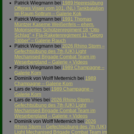
Patrick Wiegmann
bei
1989 Heeresübung
Offenes Visier vom 101. (NL) Tankbataljon
im Raum Sottrum – Galerie Kok
Patrick Wiegmann
bei
1991 Thomas
Müntzer Kaserne Weißenfels – ehem.
Motorisiertes Schützenregiment 18 “Otto
Schlag” + Fla-Raketenregiment 11 “Georg
Stöber” – Galerie Rauch
Patrick Wiegmann
bei
2026 Rhino Storm –
Gefechtsübung des 7th (UK) Light
Mechanised Brigade Combat Team im
Weserbergland – Galerie + Videos
Patrick Wiegmann
bei
1989 Champagne –
Galerie Korn
Dominik von Wolff Metternich
bei
1989
Champagne – Galerie Korn
Lars de Vries
bei
1989 Champagne –
Galerie Korn
Lars de Vries
bei
2026 Rhino Storm –
Gefechtsübung des 7th (UK) Light
Mechanised Brigade Combat Team im
Weserbergland – Galerie + Videos
Dominik von Wolff Metternich
bei
2026
Rhino Storm – Gefechtsübung des 7th (UK)
Light Mechanised Brigade Combat Team im