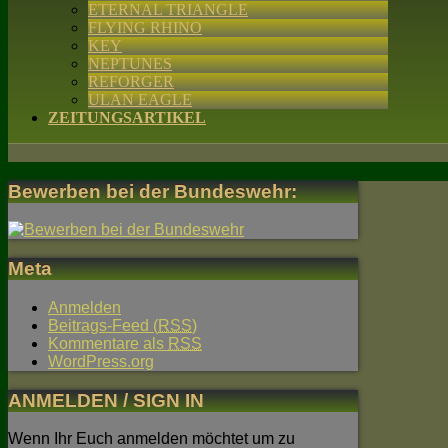
ETERNAL TRIANGLE
FLYING RHINO
KEY
NEPTUNES
REFORGER
ULAN EAGLE
ZEITUNGSARTIKEL
Bewerben bei der Bundeswehr:
Meta
Anmelden
Beitrags-Feed (
RSS
)
Kommentare als
RSS
WordPress.org
ANMELDEN / SIGN IN
Wenn Ihr Euch anmelden möchtet um zu