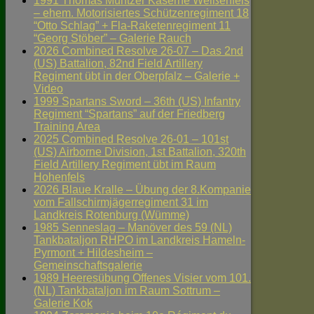
1991 Thomas Müntzer Kaserne Weißenfels
– ehem. Motorisiertes Schützenregiment 18
“Otto Schlag” + Fla-Raketenregiment 11
“Georg Stöber” – Galerie Rauch
2026 Combined Resolve 26-07 – Das 2nd
(US) Battalion, 82nd Field Artillery
Regiment übt in der Oberpfalz – Galerie +
Video
1999 Spartans Sword – 36th (US) Infantry
Regiment “Spartans” auf der Friedberg
Training Area
2025 Combined Resolve 26-01 – 101st
(US) Airborne Division, 1st Battalion, 320th
Field Artillery Regiment übt im Raum
Hohenfels
2026 Blaue Kralle – Übung der 8.Kompanie
vom Fallschirmjägerregiment 31 im
Landkreis Rotenburg (Wümme)
1985 Senneslag – Manöver des 59 (NL)
Tankbataljon RHPO im Landkreis Hameln-
Pyrmont + Hildesheim –
Gemeinschaftsgalerie
1989 Heeresübung Offenes Visier vom 101.
(NL) Tankbataljon im Raum Sottrum –
Galerie Kok