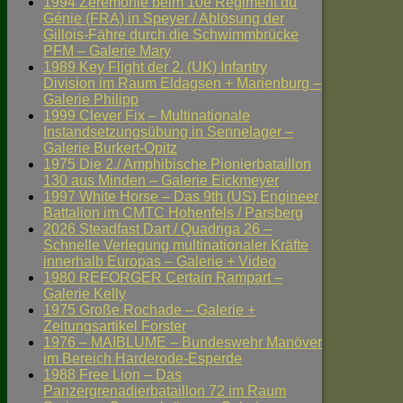
1994 Zeremonie beim 10e Régiment du
Génie (FRA) in Speyer / Ablösung der
Gillois-Fähre durch die Schwimmbrücke
PFM – Galerie Mary
1989 Key Flight der 2. (UK) Infantry
Division im Raum Eldagsen + Marienburg –
Galerie Philipp
1999 Clever Fix – Multinationale
Instandsetzungsübung in Sennelager –
Galerie Burkert-Opitz
1975 Die 2./ Amphibische Pionierbataillon
130 aus Minden – Galerie Eickmeyer
1997 White Horse – Das 9th (US) Engineer
Battalion im CMTC Hohenfels / Parsberg
2026 Steadfast Dart / Quadriga 26 –
Schnelle Verlegung multinationaler Kräfte
innerhalb Europas – Galerie + Video
1980 REFORGER Certain Rampart –
Galerie Kelly
1975 Große Rochade – Galerie +
Zeitungsartikel Forster
1976 – MAIBLUME – Bundeswehr Manöver
im Bereich Harderode-Esperde
1988 Free Lion – Das
Panzergrenadierbataillon 72 im Raum