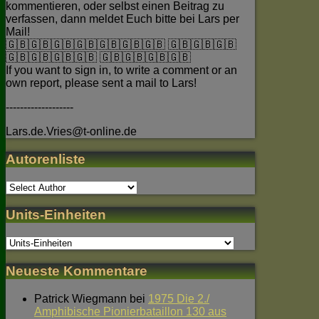
kommentieren, oder selbst einen Beitrag zu
verfassen, dann meldet Euch bitte bei Lars per
Mail!
🇬🇧🇬🇧🇬🇧🇬🇧🇬🇧🇬🇧🇬🇧 🇬🇧🇬🇧🇬🇧
🇬🇧🇬🇧🇬🇧🇬🇧 🇬🇧🇬🇧🇬🇧🇬🇧
If you want to sign in, to write a comment or an
own report, please sent a mail to Lars!
-------------------
Lars.de.Vries@t-online.de
Autorenliste
Units-Einheiten
Neueste Kommentare
Patrick Wiegmann
bei
1975 Die 2./
Amphibische Pionierbataillon 130 aus