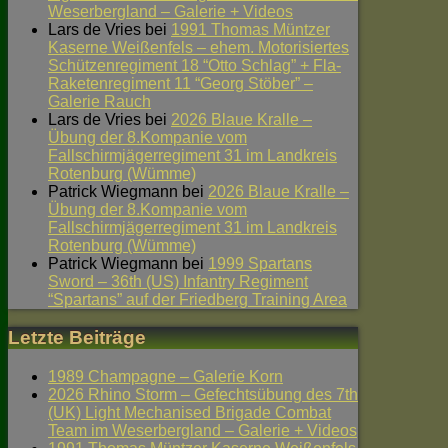
Weserbergland – Galerie + Videos
Lars de Vries
bei
1991 Thomas Müntzer
Kaserne Weißenfels – ehem. Motorisiertes
Schützenregiment 18 “Otto Schlag” + Fla-
Raketenregiment 11 “Georg Stöber” –
Galerie Rauch
Lars de Vries
bei
2026 Blaue Kralle –
Übung der 8.Kompanie vom
Fallschirmjägerregiment 31 im Landkreis
Rotenburg (Wümme)
Patrick Wiegmann
bei
2026 Blaue Kralle –
Übung der 8.Kompanie vom
Fallschirmjägerregiment 31 im Landkreis
Rotenburg (Wümme)
Patrick Wiegmann
bei
1999 Spartans
Sword – 36th (US) Infantry Regiment
“Spartans” auf der Friedberg Training Area
Letzte Beiträge
1989 Champagne – Galerie Korn
2026 Rhino Storm – Gefechtsübung des 7th
(UK) Light Mechanised Brigade Combat
Team im Weserbergland – Galerie + Videos