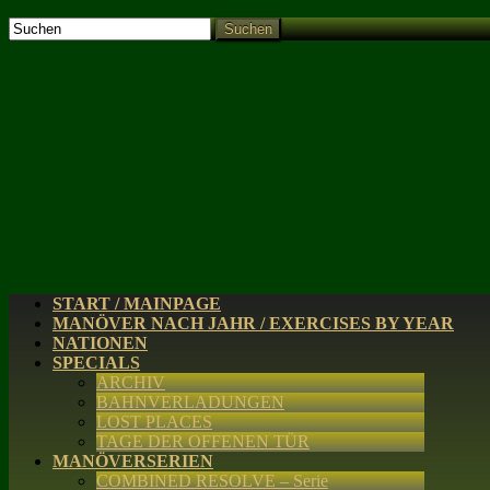
Suchen
START / MAINPAGE
MANÖVER NACH JAHR / EXERCISES BY YEAR
NATIONEN
SPECIALS
ARCHIV
BAHNVERLADUNGEN
LOST PLACES
TAGE DER OFFENEN TÜR
MANÖVERSERIEN
COMBINED RESOLVE – Serie