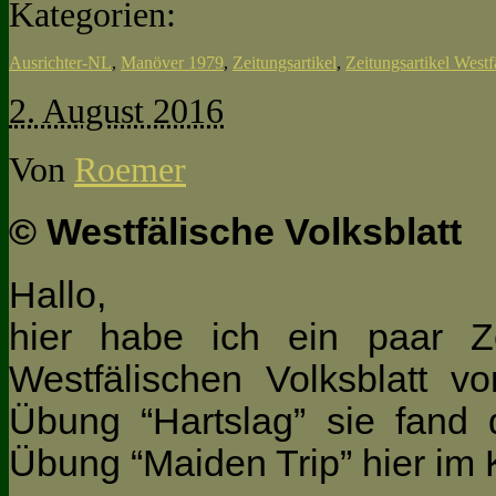
Kategorien:
Ausrichter-NL
,
Manöver 1979
,
Zeitungsartikel
,
Zeitungsartikel Westf
2. August 2016
Von
Roemer
© Westfälische Volksblatt
Hallo,
hier habe ich ein paar Z
Westfälischen Volksblatt v
Übung “Hartslag” sie fand 
Übung “Maiden Trip” hier im K