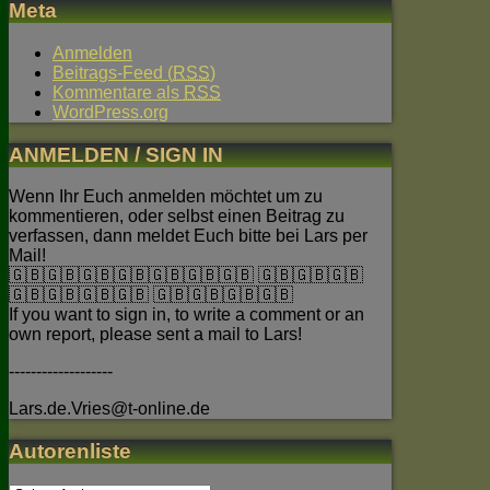
Meta
Anmelden
Beitrags-Feed (
RSS
)
Kommentare als
RSS
WordPress.org
ANMELDEN / SIGN IN
Wenn Ihr Euch anmelden möchtet um zu
kommentieren, oder selbst einen Beitrag zu
verfassen, dann meldet Euch bitte bei Lars per
Mail!
🇬🇧🇬🇧🇬🇧🇬🇧🇬🇧🇬🇧🇬🇧 🇬🇧🇬🇧🇬🇧
🇬🇧🇬🇧🇬🇧🇬🇧 🇬🇧🇬🇧🇬🇧🇬🇧
If you want to sign in, to write a comment or an
own report, please sent a mail to Lars!
-------------------
Lars.de.Vries@t-online.de
Autorenliste