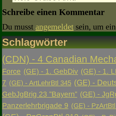
Schreibe einen Kommentar
Du musst
angemeldet
sein, um ei
Schlagwörter
(CDN) - 4 Canadian Mech
Force
(GE) - 1. GebDiv
(GE) - 1. L
(GE) - Deut
7
(GE) - ArtLehrBtl 345
GebJgBrig 23 ”Bayern”
(GE) - JgR
Panzerlehrbrigade 9
(GE) - PzArtBtl