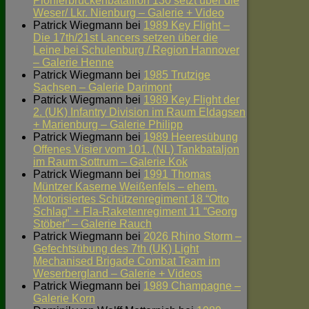
Pionierbrückenbataillon 130 setzt über die
Weser/ Lkr. Nienburg – Galerie + Video
Patrick Wiegmann
bei
1989 Key Flight –
Die 17th/21st Lancers setzen über die
Leine bei Schulenburg / Region Hannover
– Galerie Henne
Patrick Wiegmann
bei
1985 Trutzige
Sachsen – Galerie Darimont
Patrick Wiegmann
bei
1989 Key Flight der
2. (UK) Infantry Division im Raum Eldagsen
+ Marienburg – Galerie Philipp
Patrick Wiegmann
bei
1989 Heeresübung
Offenes Visier vom 101. (NL) Tankbataljon
im Raum Sottrum – Galerie Kok
Patrick Wiegmann
bei
1991 Thomas
Müntzer Kaserne Weißenfels – ehem.
Motorisiertes Schützenregiment 18 “Otto
Schlag” + Fla-Raketenregiment 11 “Georg
Stöber” – Galerie Rauch
Patrick Wiegmann
bei
2026 Rhino Storm –
Gefechtsübung des 7th (UK) Light
Mechanised Brigade Combat Team im
Weserbergland – Galerie + Videos
Patrick Wiegmann
bei
1989 Champagne –
Galerie Korn