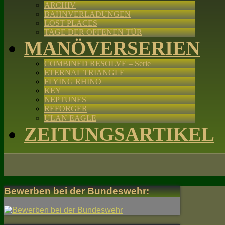
ARCHIV
BAHNVERLADUNGEN
LOST PLACES
TAGE DER OFFENEN TÜR
MANÖVERSERIEN
COMBINED RESOLVE – Serie
ETERNAL TRIANGLE
FLYING RHINO
KEY
NEPTUNES
REFORGER
ULAN EAGLE
ZEITUNGSARTIKEL
Bewerben bei der Bundeswehr: