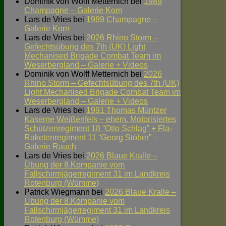
Dominik von Wolff Metternich
bei
1989
Champagne – Galerie Korn
Lars de Vries
bei
1989 Champagne –
Galerie Korn
Lars de Vries
bei
2026 Rhino Storm –
Gefechtsübung des 7th (UK) Light
Mechanised Brigade Combat Team im
Weserbergland – Galerie + Videos
Dominik von Wolff Metternich
bei
2026
Rhino Storm – Gefechtsübung des 7th (UK)
Light Mechanised Brigade Combat Team im
Weserbergland – Galerie + Videos
Lars de Vries
bei
1991 Thomas Müntzer
Kaserne Weißenfels – ehem. Motorisiertes
Schützenregiment 18 “Otto Schlag” + Fla-
Raketenregiment 11 “Georg Stöber” –
Galerie Rauch
Lars de Vries
bei
2026 Blaue Kralle –
Übung der 8.Kompanie vom
Fallschirmjägerregiment 31 im Landkreis
Rotenburg (Wümme)
Patrick Wiegmann
bei
2026 Blaue Kralle –
Übung der 8.Kompanie vom
Fallschirmjägerregiment 31 im Landkreis
Rotenburg (Wümme)