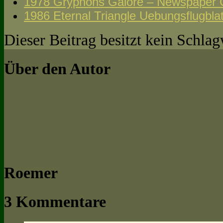
1978 Gryphons Galore – Newspaper 
1986 Eternal Triangle Uebungsflugbla
Dieser Beitrag besitzt kein Schla
Über den Autor
Roemer
3 Kommentare