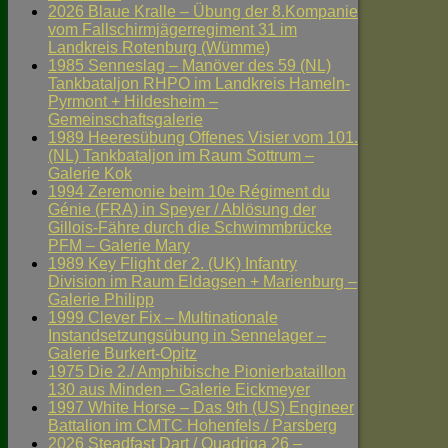
2026 Blaue Kralle – Übung der 8.Kompanie
vom Fallschirmjägerregiment 31 im
Landkreis Rotenburg (Wümme)
1985 Senneslag – Manöver des 59 (NL)
Tankbataljon RHPO im Landkreis Hameln-
Pyrmont + Hildesheim –
Gemeinschaftsgalerie
1989 Heeresübung Offenes Visier vom 101.
(NL) Tankbataljon im Raum Sottrum –
Galerie Kok
1994 Zeremonie beim 10e Régiment du
Génie (FRA) in Speyer / Ablösung der
Gillois-Fähre durch die Schwimmbrücke
PFM – Galerie Mary
1989 Key Flight der 2. (UK) Infantry
Division im Raum Eldagsen + Marienburg –
Galerie Philipp
1999 Clever Fix – Multinationale
Instandsetzungsübung in Sennelager –
Galerie Burkert-Opitz
1975 Die 2./ Amphibische Pionierbataillon
130 aus Minden – Galerie Eickmeyer
1997 White Horse – Das 9th (US) Engineer
Battalion im CMTC Hohenfels / Parsberg
2026 Steadfast Dart / Quadriga 26 –