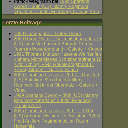
Patrick Wiegmann
bei
1999 Spartans
Sword – 36th (US) Infantry Regiment
“Spartans” auf der Friedberg Training Area
Letzte Beiträge
1989 Champagne – Galerie Korn
2026 Rhino Storm – Gefechtsübung des 7th
(UK) Light Mechanised Brigade Combat
Team im Weserbergland – Galerie + Videos
1991 Thomas Müntzer Kaserne Weißenfels
– ehem. Motorisiertes Schützenregiment 18
“Otto Schlag” + Fla-Raketenregiment 11
“Georg Stöber” – Galerie Rauch
2026 Combined Resolve 26-07 – Das 2nd
(US) Battalion, 82nd Field Artillery
Regiment übt in der Oberpfalz – Galerie +
Video
1999 Spartans Sword – 36th (US) Infantry
Regiment “Spartans” auf der Friedberg
Training Area
2025 Combined Resolve 26-01 – 101st
(US) Airborne Division, 1st Battalion, 320th
Field Artillery Regiment übt im Raum
Hohenfels