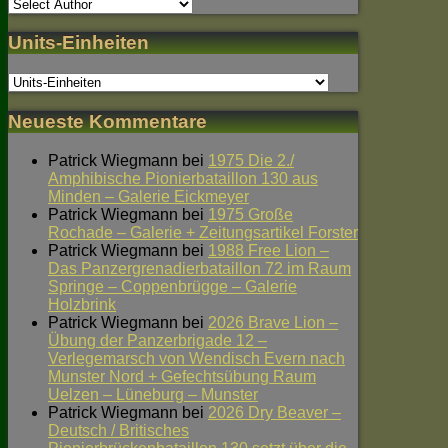
Units-Einheiten
Neueste Kommentare
Patrick Wiegmann
bei
1975 Die 2./
Amphibische Pionierbataillon 130 aus
Minden – Galerie Eickmeyer
Patrick Wiegmann
bei
1975 Große
Rochade – Galerie + Zeitungsartikel Forster
Patrick Wiegmann
bei
1988 Free Lion –
Das Panzergrenadierbataillon 72 im Raum
Springe – Coppenbrügge – Galerie
Holzbrink
Patrick Wiegmann
bei
2026 Brave Lion –
Übung der Panzerbrigade 12 –
Verlegemarsch von Wendisch Evern nach
Munster Nord + Gefechtsübung Raum
Uelzen – Lüneburg – Munster
Patrick Wiegmann
bei
2026 Dry Beaver –
Deutsch / Britisches