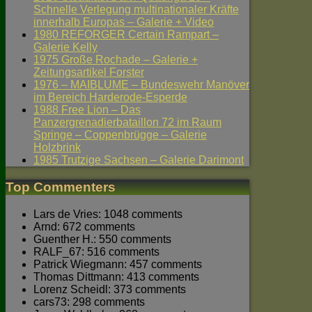
Schnelle Verlegung multinationaler Kräfte
innerhalb Europas – Galerie + Video
1980 REFORGER Certain Rampart –
Galerie Kelly
1975 Große Rochade – Galerie +
Zeitungsartikel Forster
1976 – MAIBLUME – Bundeswehr Manöver
im Bereich Harderode-Esperde
1988 Free Lion – Das
Panzergrenadierbataillon 72 im Raum
Springe – Coppenbrügge – Galerie
Holzbrink
1985 Trutzige Sachsen – Galerie Darimont
Top Commenters
Lars de Vries: 1048 comments
Arnd: 672 comments
Guenther H.: 550 comments
RALF_67: 516 comments
Patrick Wiegmann: 457 comments
Thomas Dittmann: 413 comments
Lorenz Scheidl: 373 comments
cars73: 298 comments