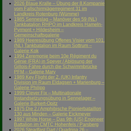
2026 Blaue Kralle – Übung der 8.Kompanie
vom Fallschirmjägerregiment 31 im
Landkreis Rotenburg (Wümme)
1985 Senneslag – Manöver des 59 (NL)
Tankbataljon RHPO im Landkreis Hameln-
Pyrmont + Hildesheim –
Gemeinschaftsgalerie
1989 Heeresübung Offenes Visier vom 101.
(NL) Tankbataljon im Raum Sottrum –
Galerie Kok
1994 Zeremonie beim 10e Régiment du
Génie (FRA) in Speyer / Ablösung der
Gillois-Fähre durch die Schwimmbrücke
PFM – Galerie Mary
1989 Key Flight der 2. (UK) Infantry
Division im Raum Eldagsen + Marienburg –
Galerie Philipp
1999 Clever Fix – Multinationale
Instandsetzungsübung in Sennelager –
Galerie Burkert-Opitz
1975 Die 2./ Amphibische Pionierbataillon
130 aus Minden – Galerie Eickmeyer
1997 White Horse – Das 9th (US) Engineer
Battalion im CMTC Hohenfels / Parsberg
2026 Steadfast Dart / Quadriga 26 –