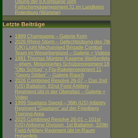
Übung der 8.Kompanie vom
Fallschirmjägerregiment 31 im Landkreis
Rotenburg (Wümme)
Letzte Beiträge
1989 Champagne – Galerie Korn
2026 Rhino Storm – Gefechtsübung des 7th
(UK) Light Mechanised Brigade Combat
Team im Weserbergland – Galerie + Videos
1991 Thomas Müntzer Kaserne Weißenfels
– ehem. Motorisiertes Schützenregiment 18
“Otto Schlag” + Fla-Raketenregiment 11
“Georg Stöber” – Galerie Rauch
2026 Combined Resolve 26-07 – Das 2nd
(US) Battalion, 82nd Field Artillery
Regiment übt in der Oberpfalz – Galerie +
Video
1999 Spartans Sword – 36th (US) Infantry
Regiment “Spartans” auf der Friedberg
Training Area
2025 Combined Resolve 26-01 – 101st
(US) Airborne Division, 1st Battalion, 320th
Field Artillery Regiment übt im Raum
Hohenfels