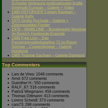
Schnelle Verlegung multinationaler Kräfte
innerhalb Europas – Galerie + Video
1980 REFORGER Certain Rampart –
Galerie Kelly
1975 Große Rochade – Galerie +
Zeitungsartikel Forster
1976 – MAIBLUME – Bundeswehr Manöver
im Bereich Harderode-Esperde
1988 Free Lion – Das
Panzergrenadierbataillon 72 im Raum
Springe – Coppenbrügge – Galerie
Holzbrink
1985 Trutzige Sachsen – Galerie Darimont
Top Commenters
Lars de Vries: 1048 comments
Arnd: 672 comments
Guenther H.: 550 comments
RALF_67: 516 comments
Patrick Wiegmann: 458 comments
Thomas Dittmann: 413 comments
Lorenz Scheidl: 373 comments
cars73: 298 comments