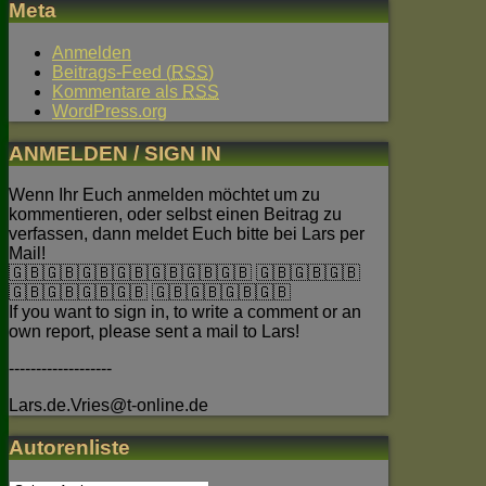
Meta
Anmelden
Beitrags-Feed (
RSS
)
Kommentare als
RSS
WordPress.org
ANMELDEN / SIGN IN
Wenn Ihr Euch anmelden möchtet um zu
kommentieren, oder selbst einen Beitrag zu
verfassen, dann meldet Euch bitte bei Lars per
Mail!
🇬🇧🇬🇧🇬🇧🇬🇧🇬🇧🇬🇧🇬🇧 🇬🇧🇬🇧🇬🇧
🇬🇧🇬🇧🇬🇧🇬🇧 🇬🇧🇬🇧🇬🇧🇬🇧
If you want to sign in, to write a comment or an
own report, please sent a mail to Lars!
-------------------
Lars.de.Vries@t-online.de
Autorenliste