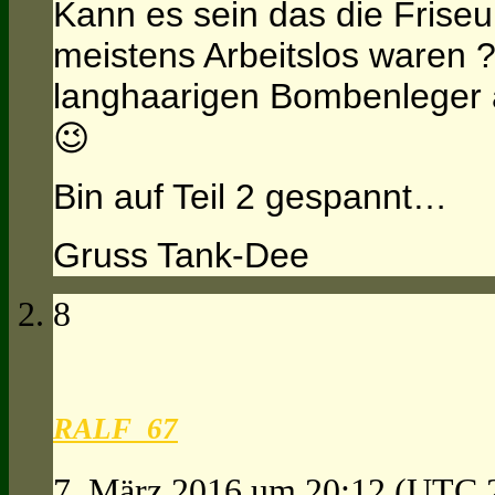
Kann es sein das die Frise
meistens Arbeitslos waren 
langhaarigen Bombenleger
😉
Bin auf Teil 2 gespannt…
Gruss Tank-Dee
8
RALF_67
7. März 2016 um 20:12
(UTC 