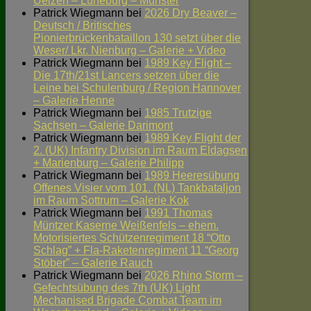
Uelzen – Lüneburg – Munster
Patrick Wiegmann
bei
2026 Dry Beaver –
Deutsch / Britisches
Pionierbrückenbataillon 130 setzt über die
Weser/ Lkr. Nienburg – Galerie + Video
Patrick Wiegmann
bei
1989 Key Flight –
Die 17th/21st Lancers setzen über die
Leine bei Schulenburg / Region Hannover
– Galerie Henne
Patrick Wiegmann
bei
1985 Trutzige
Sachsen – Galerie Darimont
Patrick Wiegmann
bei
1989 Key Flight der
2. (UK) Infantry Division im Raum Eldagsen
+ Marienburg – Galerie Philipp
Patrick Wiegmann
bei
1989 Heeresübung
Offenes Visier vom 101. (NL) Tankbataljon
im Raum Sottrum – Galerie Kok
Patrick Wiegmann
bei
1991 Thomas
Müntzer Kaserne Weißenfels – ehem.
Motorisiertes Schützenregiment 18 “Otto
Schlag” + Fla-Raketenregiment 11 “Georg
Stöber” – Galerie Rauch
Patrick Wiegmann
bei
2026 Rhino Storm –
Gefechtsübung des 7th (UK) Light
Mechanised Brigade Combat Team im