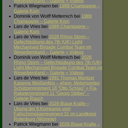
Weserbergland – Galerie + Videos
Patrick Wiegmann
bei
1989 Champagne –
Galerie Korn
Dominik von Wolff Metternich
bei
1989
Champagne – Galerie Korn
Lars de Vries
bei
1989 Champagne –
Galerie Korn
Lars de Vries
bei
2026 Rhino Storm –
Gefechtsübung des 7th (UK) Light
Mechanised Brigade Combat Team im
Weserbergland – Galerie + Videos
Dominik von Wolff Metternich
bei
2026
Rhino Storm – Gefechtsübung des 7th (UK)
Light Mechanised Brigade Combat Team im
Weserbergland – Galerie + Videos
Lars de Vries
bei
1991 Thomas Müntzer
Kaserne Weißenfels – ehem. Motorisiertes
Schützenregiment 18 “Otto Schlag” + Fla-
Raketenregiment 11 “Georg Stöber” –
Galerie Rauch
Lars de Vries
bei
2026 Blaue Kralle –
Übung der 8.Kompanie vom
Fallschirmjägerregiment 31 im Landkreis
Rotenburg (Wümme)
Patrick Wiegmann
bei
2026 Blaue Kralle –