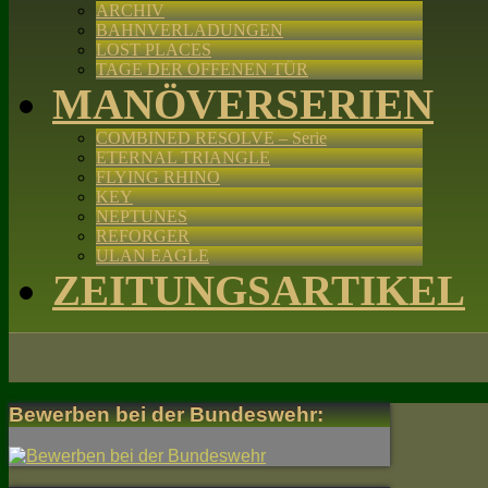
ARCHIV
BAHNVERLADUNGEN
LOST PLACES
TAGE DER OFFENEN TÜR
MANÖVERSERIEN
COMBINED RESOLVE – Serie
ETERNAL TRIANGLE
FLYING RHINO
KEY
NEPTUNES
REFORGER
ULAN EAGLE
ZEITUNGSARTIKEL
Bewerben bei der Bundeswehr: