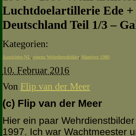
Luchtdoelartillerie Ede 
Deutschland Teil 1/3 – Ga
Kategorien:
Ausrichter-NL
,
eigene Wehrdienstbilder
,
Manöver 1980
10. Februar 2016
Von
Flip van der Meer
(c) Flip van der Meer
Hier ein paar Wehrdienstbilder
1997. Ich war Wachtmeester un