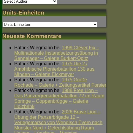
Units-Einheiten
Neueste Kommentare
Patrick Wiegmann
bei
1999 Clever Fix –
Multinationale Instandsetzungsübung in
Sennelager – Galerie Burkert-Opitz
Patrick Wiegmann
bei
1975 Die 2./
Amphibische Pionierbataillon 130 aus
Minden – Galerie Eickmeyer
Patrick Wiegmann
bei
1975 Große
Rochade – Galerie + Zeitungsartikel Forster
Patrick Wiegmann
bei
1988 Free Lion –
Das Panzergrenadierbataillon 72 im Raum
Springe – Coppenbrügge – Galerie
Holzbrink
Patrick Wiegmann
bei
2026 Brave Lion –
Übung der Panzerbrigade 12 –
Verlegemarsch von Wendisch Evern nach
Munster Nord + Gefechtsübung Raum