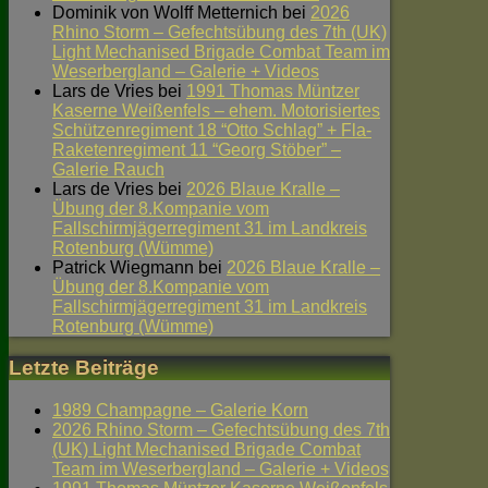
Dominik von Wolff Metternich
bei
2026
Rhino Storm – Gefechtsübung des 7th (UK)
Light Mechanised Brigade Combat Team im
Weserbergland – Galerie + Videos
Lars de Vries
bei
1991 Thomas Müntzer
Kaserne Weißenfels – ehem. Motorisiertes
Schützenregiment 18 “Otto Schlag” + Fla-
Raketenregiment 11 “Georg Stöber” –
Galerie Rauch
Lars de Vries
bei
2026 Blaue Kralle –
Übung der 8.Kompanie vom
Fallschirmjägerregiment 31 im Landkreis
Rotenburg (Wümme)
Patrick Wiegmann
bei
2026 Blaue Kralle –
Übung der 8.Kompanie vom
Fallschirmjägerregiment 31 im Landkreis
Rotenburg (Wümme)
Letzte Beiträge
1989 Champagne – Galerie Korn
2026 Rhino Storm – Gefechtsübung des 7th
(UK) Light Mechanised Brigade Combat
Team im Weserbergland – Galerie + Videos