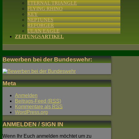
ETERNAL TRIANGLE
FLYING RHINO
KEY
NEPTUNES
REFORGER
ULAN EAGLE
ZEITUNGSARTIKEL
Bewerben bei der Bundeswehr:
Meta
Anmelden
Beitrags-Feed (
RSS
)
Kommentare als
RSS
WordPress.org
ANMELDEN / SIGN IN
Wenn Ihr Euch anmelden möchtet um zu