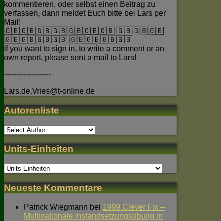
kommentieren, oder selbst einen Beitrag zu
verfassen, dann meldet Euch bitte bei Lars per
Mail!
🇬🇧🇬🇧🇬🇧🇬🇧🇬🇧🇬🇧🇬🇧 🇬🇧🇬🇧🇬🇧
🇬🇧🇬🇧🇬🇧🇬🇧 🇬🇧🇬🇧🇬🇧🇬🇧
If you want to sign in, to write a comment or an
own report, please sent a mail to Lars!
-------------------
Lars.de.Vries@t-online.de
Autorenliste
Units-Einheiten
Neueste Kommentare
Patrick Wiegmann
bei
1999 Clever Fix –
Multinationale Instandsetzungsübung in