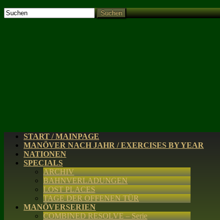
Suchen
START / MAINPAGE
MANÖVER NACH JAHR / EXERCISES BY YEAR
NATIONEN
SPECIALS
ARCHIV
BAHNVERLADUNGEN
LOST PLACES
TAGE DER OFFENEN TÜR
MANÖVERSERIEN
COMBINED RESOLVE – Serie