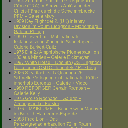
1994 Zeremonie beim 10e Régiment du
Génie (FRA) in Speyer / Ablösung der
Gillois-Fähre durch die Schwimmbrücke
PFM – Galerie Mary
1989 Key Flight der 2. (UK) Infantry
Division im Raum Eldagsen + Marienburg –
Galerie Philipp
1999 Clever Fix – Multinationale
Instandsetzungsübung in Sennelager –
Galerie Burkert-Opitz
1975 Die 2./ Amphibische Pionierbataillon
130 aus Minden – Galerie Eickmeyer
1997 White Horse – Das 9th (US) Engineer
Battalion im CMTC Hohenfels / Parsberg
2026 Steadfast Dart / Quadriga 26 –
Schnelle Verlegung multinationaler Kräfte
innerhalb Europas – Galerie + Video
1980 REFORGER Certain Rampart –
Galerie Kelly
1975 Große Rochade – Galerie +
Zeitungsartikel Forster
1976 – MAIBLUME – Bundeswehr Manöver
im Bereich Harderode-Esperde
1988 Free Lion – Das
Panzergrenadierbataillon 72 im Raum