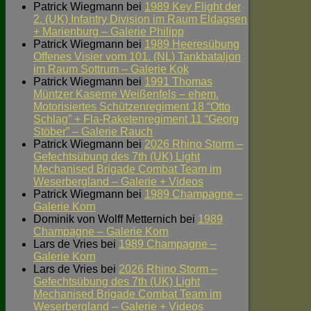
Patrick Wiegmann
bei
1989 Key Flight der
2. (UK) Infantry Division im Raum Eldagsen
+ Marienburg – Galerie Philipp
Patrick Wiegmann
bei
1989 Heeresübung
Offenes Visier vom 101. (NL) Tankbataljon
im Raum Sottrum – Galerie Kok
Patrick Wiegmann
bei
1991 Thomas
Müntzer Kaserne Weißenfels – ehem.
Motorisiertes Schützenregiment 18 “Otto
Schlag” + Fla-Raketenregiment 11 “Georg
Stöber” – Galerie Rauch
Patrick Wiegmann
bei
2026 Rhino Storm –
Gefechtsübung des 7th (UK) Light
Mechanised Brigade Combat Team im
Weserbergland – Galerie + Videos
Patrick Wiegmann
bei
1989 Champagne –
Galerie Korn
Dominik von Wolff Metternich
bei
1989
Champagne – Galerie Korn
Lars de Vries
bei
1989 Champagne –
Galerie Korn
Lars de Vries
bei
2026 Rhino Storm –
Gefechtsübung des 7th (UK) Light
Mechanised Brigade Combat Team im
Weserbergland – Galerie + Videos