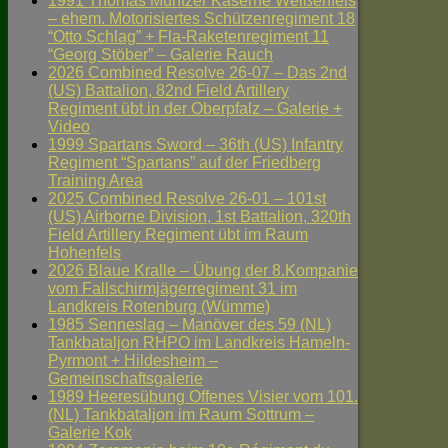
1991 Thomas Müntzer Kaserne Weißenfels
– ehem. Motorisiertes Schützenregiment 18
“Otto Schlag” + Fla-Raketenregiment 11
“Georg Stöber” – Galerie Rauch
2026 Combined Resolve 26-07 – Das 2nd
(US) Battalion, 82nd Field Artillery
Regiment übt in der Oberpfalz – Galerie +
Video
1999 Spartans Sword – 36th (US) Infantry
Regiment “Spartans” auf der Friedberg
Training Area
2025 Combined Resolve 26-01 – 101st
(US) Airborne Division, 1st Battalion, 320th
Field Artillery Regiment übt im Raum
Hohenfels
2026 Blaue Kralle – Übung der 8.Kompanie
vom Fallschirmjägerregiment 31 im
Landkreis Rotenburg (Wümme)
1985 Senneslag – Manöver des 59 (NL)
Tankbataljon RHPO im Landkreis Hameln-
Pyrmont + Hildesheim –
Gemeinschaftsgalerie
1989 Heeresübung Offenes Visier vom 101.
(NL) Tankbataljon im Raum Sottrum –
Galerie Kok