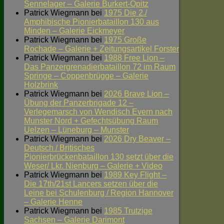
Sennelager – Galerie Burkert-Opitz
Patrick Wiegmann
bei
1975 Die 2./
Amphibische Pionierbataillon 130 aus
Minden – Galerie Eickmeyer
Patrick Wiegmann
bei
1975 Große
Rochade – Galerie + Zeitungsartikel Forster
Patrick Wiegmann
bei
1988 Free Lion –
Das Panzergrenadierbataillon 72 im Raum
Springe – Coppenbrügge – Galerie
Holzbrink
Patrick Wiegmann
bei
2026 Brave Lion –
Übung der Panzerbrigade 12 –
Verlegemarsch von Wendisch Evern nach
Munster Nord + Gefechtsübung Raum
Uelzen – Lüneburg – Munster
Patrick Wiegmann
bei
2026 Dry Beaver –
Deutsch / Britisches
Pionierbrückenbataillon 130 setzt über die
Weser/ Lkr. Nienburg – Galerie + Video
Patrick Wiegmann
bei
1989 Key Flight –
Die 17th/21st Lancers setzen über die
Leine bei Schulenburg / Region Hannover
– Galerie Henne
Patrick Wiegmann
bei
1985 Trutzige
Sachsen – Galerie Darimont