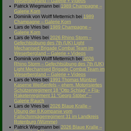
Weserbergland – Galerie + Videos
Patrick Wiegmann
bei
1989 Champagne –
Galerie Korn
Dominik von Wolff Metternich
bei
1989
Champagne – Galerie Korn
Lars de Vries
bei
1989 Champagne –
Galerie Korn
Lars de Vries
bei
2026 Rhino Storm –
Gefechtsübung des 7th (UK) Light
Mechanised Brigade Combat Team im
Weserbergland – Galerie + Videos
Dominik von Wolff Metternich
bei
2026
Rhino Storm – Gefechtsübung des 7th (UK)
Light Mechanised Brigade Combat Team im
Weserbergland – Galerie + Videos
Lars de Vries
bei
1991 Thomas Müntzer
Kaserne Weißenfels – ehem. Motorisiertes
Schützenregiment 18 “Otto Schlag” + Fla-
Raketenregiment 11 “Georg Stöber” –
Galerie Rauch
Lars de Vries
bei
2026 Blaue Kralle –
Übung der 8.Kompanie vom
Fallschirmjägerregiment 31 im Landkreis
Rotenburg (Wümme)
Patrick Wiegmann
bei
2026 Blaue Kralle –