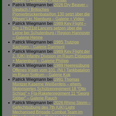
Uelzen – Lüneburg – Munster
Patrick Wiegmann
bei
2026 Dry Beaver –
Deutsch / Britisches
Pionierbrückenbataillon 130 setzt über die
Weser/ Lkr. Nienburg – Galerie + Video
Patrick Wiegmann
bei
1989 Key Flight –
Die 17th/21st Lancers setzen über die
Leine bei Schulenburg / Region Hannover
– Galerie Henne
Patrick Wiegmann
bei
1985 Trutzige
Sachsen – Galerie Darimont
Patrick Wiegmann
bei
1989 Key Flight der
2. (UK) Infantry Division im Raum Eldagsen
+ Marienburg – Galerie Philipp
Patrick Wiegmann
bei
1989 Heeresübung
Offenes Visier vom 101. (NL) Tankbataljon
im Raum Sottrum – Galerie Kok
Patrick Wiegmann
bei
1991 Thomas
Müntzer Kaserne Weißenfels – ehem.
Motorisiertes Schützenregiment 18 “Otto
Schlag” + Fla-Raketenregiment 11 “Georg
Stöber” – Galerie Rauch
Patrick Wiegmann
bei
2026 Rhino Storm –
Gefechtsübung des 7th (UK) Light
Mechanised Brigade Combat Team im