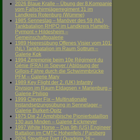
2026 Blaue Kralle – Übung der 8.Kompanie
vom Fallschirmjägerregiment 31 im
Landkreis Rotenburg (Wümme)
1985 Senneslag – Manöver des 59 (NL)
Tankbataljon RHPO im Landkreis Hameln-
Pyrmont + Hildesheim –
Gemeinschaftsgalerie
1989 Heeresübung Offenes Visier vom 101.
(NL) Tankbataljon im Raum Sottrum –
Galerie Kok
1994 Zeremonie beim 10e Régiment du
Génie (FRA) in Speyer / Ablösung der
Gillois-Fähre durch die Schwimmbrücke
PFM – Galerie Mary
1989 Key Flight der 2. (UK) Infantry
Division im Raum Eldagsen + Marienburg –
Galerie Philipp
1999 Clever Fix – Multinationale
Instandsetzungsübung in Sennelager –
Galerie Burkert-Opitz
1975 Die 2./ Amphibische Pionierbataillon
130 aus Minden – Galerie Eickmeyer
1997 White Horse – Das 9th (US) Engineer
Battalion im CMTC Hohenfels / Parsberg
2026 Steadfast Dart / Quadriga 26 –