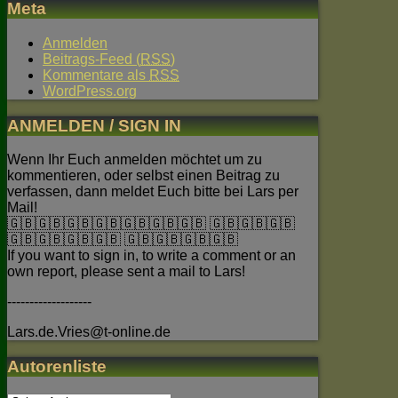
Meta
Anmelden
Beitrags-Feed (
RSS
)
Kommentare als
RSS
WordPress.org
ANMELDEN / SIGN IN
Wenn Ihr Euch anmelden möchtet um zu
kommentieren, oder selbst einen Beitrag zu
verfassen, dann meldet Euch bitte bei Lars per
Mail!
🇬🇧🇬🇧🇬🇧🇬🇧🇬🇧🇬🇧🇬🇧 🇬🇧🇬🇧🇬🇧
🇬🇧🇬🇧🇬🇧🇬🇧 🇬🇧🇬🇧🇬🇧🇬🇧
If you want to sign in, to write a comment or an
own report, please sent a mail to Lars!
-------------------
Lars.de.Vries@t-online.de
Autorenliste