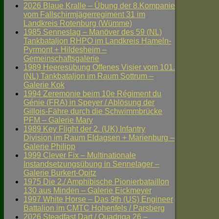
2026 Blaue Kralle – Übung der 8.Kompanie
vom Fallschirmjägerregiment 31 im
Landkreis Rotenburg (Wümme)
1985 Senneslag – Manöver des 59 (NL)
Tankbataljon RHPO im Landkreis Hameln-
Pyrmont + Hildesheim –
Gemeinschaftsgalerie
1989 Heeresübung Offenes Visier vom 101.
(NL) Tankbataljon im Raum Sottrum –
Galerie Kok
1994 Zeremonie beim 10e Régiment du
Génie (FRA) in Speyer / Ablösung der
Gillois-Fähre durch die Schwimmbrücke
PFM – Galerie Mary
1989 Key Flight der 2. (UK) Infantry
Division im Raum Eldagsen + Marienburg –
Galerie Philipp
1999 Clever Fix – Multinationale
Instandsetzungsübung in Sennelager –
Galerie Burkert-Opitz
1975 Die 2./ Amphibische Pionierbataillon
130 aus Minden – Galerie Eickmeyer
1997 White Horse – Das 9th (US) Engineer
Battalion im CMTC Hohenfels / Parsberg
2026 Steadfast Dart / Quadriga 26 –