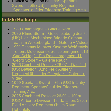
Patrick Wiegmann
bei
1999 Spartans
Sword – 36th (US) Infantry Regiment
“Spartans” auf der Friedberg Training Area
Letzte Beiträge
1989 Champagne – Galerie Korn
2026 Rhino Storm – Gefechtsübung des 7th
(UK) Light Mechanised Brigade Combat
Team im Weserbergland – Galerie + Videos
1991 Thomas Müntzer Kaserne Weißenfels
– ehem. Motorisiertes Schützenregiment 18
“Otto Schlag” + Fla-Raketenregiment 11
“Georg Stöber” – Galerie Rauch
2026 Combined Resolve 26-07 – Das 2nd
(US) Battalion, 82nd Field Artillery
Regiment übt in der Oberpfalz – Galerie +
Video
1999 Spartans Sword – 36th (US) Infantry
Regiment “Spartans” auf der Friedberg
Training Area
2025 Combined Resolve 26-01 – 101st
(US) Airborne Division, 1st Battalion, 320th
Field Artillery Regiment übt im Raum
Hohenfels