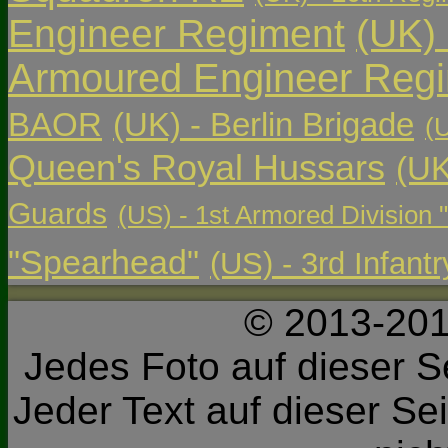
Engineer Regiment
(UK)
Armoured Engineer Reg
BAOR
(UK) - Berlin Brigade
(
Queen's Royal Hussars
(UK
Guards
(US) - 1st Armored Division 
"Spearhead"
(US) - 3rd Infant
© 2013-201
Jedes Foto auf dieser Se
Jeder Text auf dieser Sei