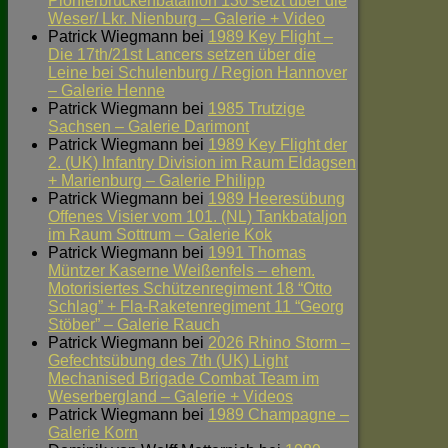
Pionierbrückenbataillon 130 setzt über die
Weser/ Lkr. Nienburg – Galerie + Video
Patrick Wiegmann
bei
1989 Key Flight –
Die 17th/21st Lancers setzen über die
Leine bei Schulenburg / Region Hannover
– Galerie Henne
Patrick Wiegmann
bei
1985 Trutzige
Sachsen – Galerie Darimont
Patrick Wiegmann
bei
1989 Key Flight der
2. (UK) Infantry Division im Raum Eldagsen
+ Marienburg – Galerie Philipp
Patrick Wiegmann
bei
1989 Heeresübung
Offenes Visier vom 101. (NL) Tankbataljon
im Raum Sottrum – Galerie Kok
Patrick Wiegmann
bei
1991 Thomas
Müntzer Kaserne Weißenfels – ehem.
Motorisiertes Schützenregiment 18 “Otto
Schlag” + Fla-Raketenregiment 11 “Georg
Stöber” – Galerie Rauch
Patrick Wiegmann
bei
2026 Rhino Storm –
Gefechtsübung des 7th (UK) Light
Mechanised Brigade Combat Team im
Weserbergland – Galerie + Videos
Patrick Wiegmann
bei
1989 Champagne –
Galerie Korn