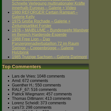
Schnelle Verlegung multinationaler Kräfte
innerhalb Europas – Galerie + Video
1980 REFORGER Certain Rampart –
Galerie Kelly
1975 Große Rochade – Galerie +
Zeitungsartikel Forster
1976 – MAIBLUME – Bundeswehr Manöver
im Bereich Harderode-Esperde
1988 Free Lion – Das
Panzergrenadierbataillon 72 im Raum
Springe – Coppenbrügge – Galerie
Holzbrink
1985 Trutzige Sachsen – Galerie Darimont
Top Commenters
Lars de Vries: 1048 comments
Arnd: 672 comments
Guenther H.: 550 comments
RALF_67: 516 comments
Patrick Wiegmann: 457 comments
Thomas Dittmann: 413 comments
Lorenz Scheidl: 373 comments
cars73: 298 comments