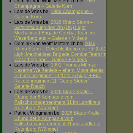
Dominik von Wolff Metternich
bei
1989
Champagne – Galerie Korn
Lars de Vries
bei
1989 Champagne –
Galerie Korn
Lars de Vries
bei
2026 Rhino Storm –
Gefechtsübung des 7th (UK) Light
Mechanised Brigade Combat Team im
Weserbergland – Galerie + Videos
Dominik von Wolff Metternich
bei
2026
Rhino Storm – Gefechtsübung des 7th (UK)
Light Mechanised Brigade Combat Team im
Weserbergland – Galerie + Videos
Lars de Vries
bei
1991 Thomas Müntzer
Kaserne Weißenfels – ehem. Motorisiertes
Schützenregiment 18 “Otto Schlag” + Fla-
Raketenregiment 11 “Georg Stöber” –
Galerie Rauch
Lars de Vries
bei
2026 Blaue Kralle –
Übung der 8.Kompanie vom
Fallschirmjägerregiment 31 im Landkreis
Rotenburg (Wümme)
Patrick Wiegmann
bei
2026 Blaue Kralle –
Übung der 8.Kompanie vom
Fallschirmjägerregiment 31 im Landkreis
Rotenburg (Wümme)