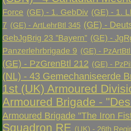
Force
(GE) - 1. GebDiv
(GE) - 1. L
(GE) - Deut
7
(GE) - ArtLehrBtl 345
GebJgBrig 23 ”Bayern”
(GE) - JgR
Panzerlehrbrigade 9
(GE) - PzArtBtl
(GE) - PzGrenBtl 212
(GE) - PzPi
(NL) - 43 Gemechaniseerde Br
1st (UK) Armoured Divisi
Armoured Brigade - "Des
Armoured Brigade "The Iron Fis
Squadron RE
(UK) - 26th Regi