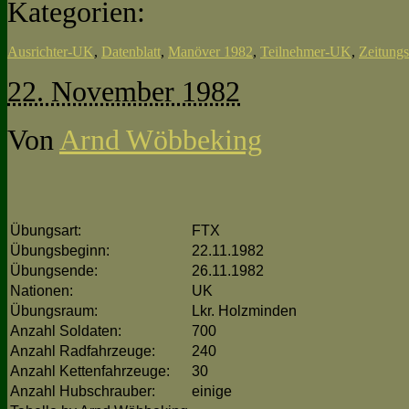
Kategorien:
Ausrichter-UK
,
Datenblatt
,
Manöver 1982
,
Teilnehmer-UK
,
Zeitungs
22. November 1982
Von
Arnd Wöbbeking
Übungsart:
FTX
Übungsbeginn:
22.11.1982
Übungsende:
26.11.1982
Nationen:
UK
Übungsraum:
Lkr. Holzminden
Anzahl Soldaten:
700
Anzahl Radfahrzeuge:
240
Anzahl Kettenfahrzeuge:
30
Anzahl Hubschrauber:
einige