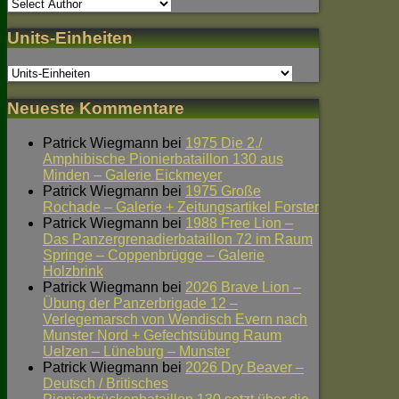
Units-Einheiten
Neueste Kommentare
Patrick Wiegmann
bei
1975 Die 2./
Amphibische Pionierbataillon 130 aus
Minden – Galerie Eickmeyer
Patrick Wiegmann
bei
1975 Große
Rochade – Galerie + Zeitungsartikel Forster
Patrick Wiegmann
bei
1988 Free Lion –
Das Panzergrenadierbataillon 72 im Raum
Springe – Coppenbrügge – Galerie
Holzbrink
Patrick Wiegmann
bei
2026 Brave Lion –
Übung der Panzerbrigade 12 –
Verlegemarsch von Wendisch Evern nach
Munster Nord + Gefechtsübung Raum
Uelzen – Lüneburg – Munster
Patrick Wiegmann
bei
2026 Dry Beaver –
Deutsch / Britisches