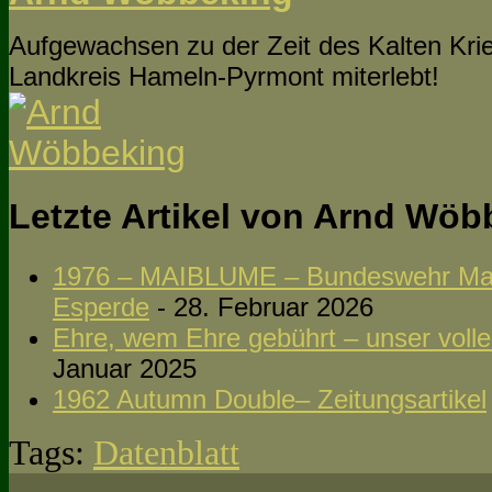
Aufgewachsen zu der Zeit des Kalten Krie
Landkreis Hameln-Pyrmont miterlebt!
Letzte Artikel von Arnd Wö
1976 – MAIBLUME – Bundeswehr Man
Esperde
- 28. Februar 2026
Ehre, wem Ehre gebührt – unser volle
Januar 2025
1962 Autumn Double– Zeitungsartikel
Tags:
Datenblatt