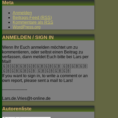
Meta
Anmelden
Beitrags-Feed (
RSS
)
Kommentare als
RSS
WordPress.org
ANMELDEN / SIGN IN
Wenn Ihr Euch anmelden möchtet um zu
kommentieren, oder selbst einen Beitrag zu
verfassen, dann meldet Euch bitte bei Lars per
Mail!
🇬🇧🇬🇧🇬🇧🇬🇧🇬🇧🇬🇧🇬🇧 🇬🇧🇬🇧🇬🇧
🇬🇧🇬🇧🇬🇧🇬🇧 🇬🇧🇬🇧🇬🇧🇬🇧
If you want to sign in, to write a comment or an
own report, please sent a mail to Lars!
-------------------
Lars.de.Vries@t-online.de
Autorenliste