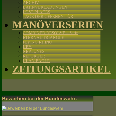
ARCHIV
BAHNVERLADUNGEN
LOST PLACES
TAGE DER OFFENEN TÜR
MANÖVERSERIEN
COMBINED RESOLVE – Serie
ETERNAL TRIANGLE
FLYING RHINO
KEY
NEPTUNES
REFORGER
ULAN EAGLE
ZEITUNGSARTIKEL
Bewerben bei der Bundeswehr: