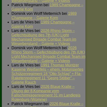
Weserbergland – Galerie + Videos
Patrick Wiegmann
bei
1989 Champagne –
Galerie Korn
Dominik von Wolff Metternich
bei
1989
Champagne – Galerie Korn
Lars de Vries
bei
1989 Champagne –
Galerie Korn
Lars de Vries
bei
2026 Rhino Storm –
Gefechtsübung des 7th (UK) Light
Mechanised Brigade Combat Team im
Weserbergland – Galerie + Videos
Dominik von Wolff Metternich
bei
2026
Rhino Storm – Gefechtsübung des 7th (UK)
Light Mechanised Brigade Combat Team im
Weserbergland – Galerie + Videos
Lars de Vries
bei
1991 Thomas Müntzer
Kaserne Weißenfels – ehem. Motorisiertes
Schützenregiment 18 “Otto Schlag” + Fla-
Raketenregiment 11 “Georg Stöber” –
Galerie Rauch
Lars de Vries
bei
2026 Blaue Kralle –
Übung der 8.Kompanie vom
Fallschirmjägerregiment 31 im Landkreis
Rotenburg (Wümme)
Patrick Wiegmann
bei
2026 Blaue Kralle –