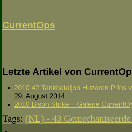
CurrentOps
Letzte Artikel von CurrentO
2010 42 Tankbataljon Huzaren Prins 
29. August 2014
2010 Bison Strike – Galerie CurrentO
Tags:
(NL) - 43 Gemechaniseerde