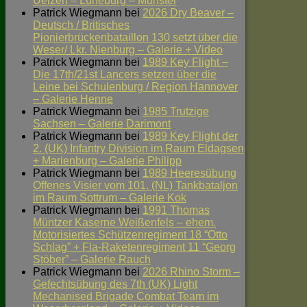
Uelzen – Lüneburg – Munster
Patrick Wiegmann
bei
2026 Dry Beaver –
Deutsch / Britisches
Pionierbrückenbataillon 130 setzt über die
Weser/ Lkr. Nienburg – Galerie + Video
Patrick Wiegmann
bei
1989 Key Flight –
Die 17th/21st Lancers setzen über die
Leine bei Schulenburg / Region Hannover
– Galerie Henne
Patrick Wiegmann
bei
1985 Trutzige
Sachsen – Galerie Darimont
Patrick Wiegmann
bei
1989 Key Flight der
2. (UK) Infantry Division im Raum Eldagsen
+ Marienburg – Galerie Philipp
Patrick Wiegmann
bei
1989 Heeresübung
Offenes Visier vom 101. (NL) Tankbataljon
im Raum Sottrum – Galerie Kok
Patrick Wiegmann
bei
1991 Thomas
Müntzer Kaserne Weißenfels – ehem.
Motorisiertes Schützenregiment 18 “Otto
Schlag” + Fla-Raketenregiment 11 “Georg
Stöber” – Galerie Rauch
Patrick Wiegmann
bei
2026 Rhino Storm –
Gefechtsübung des 7th (UK) Light
Mechanised Brigade Combat Team im