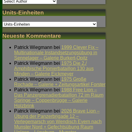
Units-Einheiten
Neueste Kommentare
Patrick Wiegmann
bei
1999 Clever Fix –
Multinationale Instandsetzungsübung in
Sennelager – Galerie Burkert-Opitz
Patrick Wiegmann
bei
1975 Die 2./
Amphibische Pionierbataillon 130 aus
Minden – Galerie Eickmeyer
Patrick Wiegmann
bei
1975 Große
Rochade – Galerie + Zeitungsartikel Forster
Patrick Wiegmann
bei
1988 Free Lion –
Das Panzergrenadierbataillon 72 im Raum
Springe – Coppenbrügge – Galerie
Holzbrink
Patrick Wiegmann
bei
2026 Brave Lion –
Übung der Panzerbrigade 12 –
Verlegemarsch von Wendisch Evern nach
Munster Nord + Gefechtsübung Raum