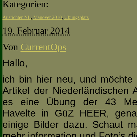
Kategorien:
Ausrichter-NL
,
Manöver 2010
,
Übungsplatz
19. Februar 2014
Von
CurrentOps
Hallo,
ich bin hier neu, und möchte
Artikel der Niederländischen
es eine Übung der 43 Mec
Havelte in GüZ HEER, genan
einige Bilder dazu. Schaut m
mehr information und Foto’s di