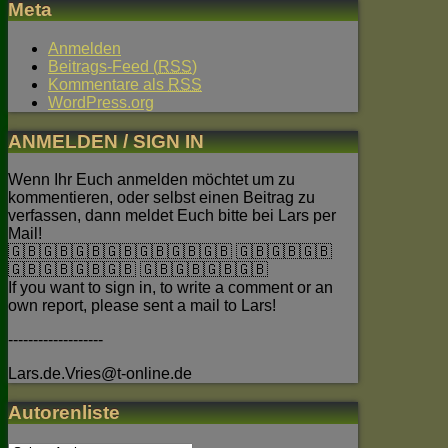
Meta
Anmelden
Beitrags-Feed (
RSS
)
Kommentare als
RSS
WordPress.org
ANMELDEN / SIGN IN
Wenn Ihr Euch anmelden möchtet um zu
kommentieren, oder selbst einen Beitrag zu
verfassen, dann meldet Euch bitte bei Lars per
Mail!
🇬🇧🇬🇧🇬🇧🇬🇧🇬🇧🇬🇧🇬🇧 🇬🇧🇬🇧🇬🇧
🇬🇧🇬🇧🇬🇧🇬🇧 🇬🇧🇬🇧🇬🇧🇬🇧
If you want to sign in, to write a comment or an
own report, please sent a mail to Lars!
-------------------
Lars.de.Vries@t-online.de
Autorenliste