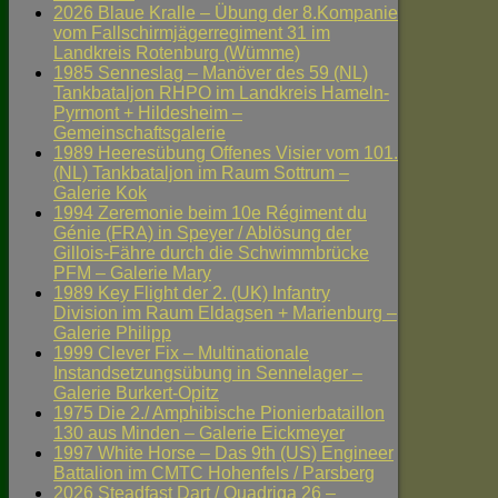
2026 Blaue Kralle – Übung der 8.Kompanie
vom Fallschirmjägerregiment 31 im
Landkreis Rotenburg (Wümme)
1985 Senneslag – Manöver des 59 (NL)
Tankbataljon RHPO im Landkreis Hameln-
Pyrmont + Hildesheim –
Gemeinschaftsgalerie
1989 Heeresübung Offenes Visier vom 101.
(NL) Tankbataljon im Raum Sottrum –
Galerie Kok
1994 Zeremonie beim 10e Régiment du
Génie (FRA) in Speyer / Ablösung der
Gillois-Fähre durch die Schwimmbrücke
PFM – Galerie Mary
1989 Key Flight der 2. (UK) Infantry
Division im Raum Eldagsen + Marienburg –
Galerie Philipp
1999 Clever Fix – Multinationale
Instandsetzungsübung in Sennelager –
Galerie Burkert-Opitz
1975 Die 2./ Amphibische Pionierbataillon
130 aus Minden – Galerie Eickmeyer
1997 White Horse – Das 9th (US) Engineer
Battalion im CMTC Hohenfels / Parsberg
2026 Steadfast Dart / Quadriga 26 –