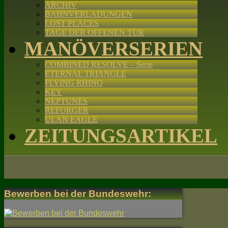
ARCHIV
BAHNVERLADUNGEN
LOST PLACES
TAGE DER OFFENEN TÜR
MANÖVERSERIEN
COMBINED RESOLVE – Serie
ETERNAL TRIANGLE
FLYING RHINO
KEY
NEPTUNES
REFORGER
ULAN EAGLE
ZEITUNGSARTIKEL
Bewerben bei der Bundeswehr: