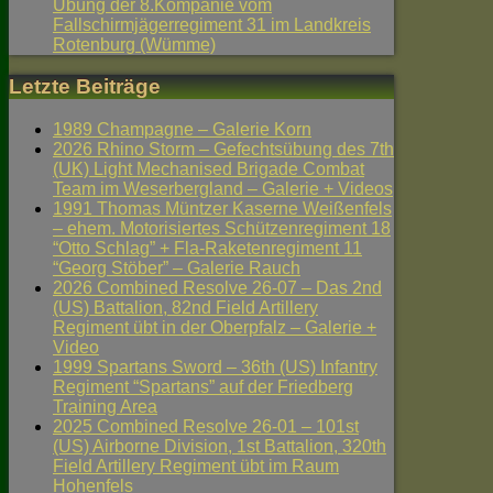
Übung der 8.Kompanie vom
Fallschirmjägerregiment 31 im Landkreis
Rotenburg (Wümme)
Letzte Beiträge
1989 Champagne – Galerie Korn
2026 Rhino Storm – Gefechtsübung des 7th
(UK) Light Mechanised Brigade Combat
Team im Weserbergland – Galerie + Videos
1991 Thomas Müntzer Kaserne Weißenfels
– ehem. Motorisiertes Schützenregiment 18
“Otto Schlag” + Fla-Raketenregiment 11
“Georg Stöber” – Galerie Rauch
2026 Combined Resolve 26-07 – Das 2nd
(US) Battalion, 82nd Field Artillery
Regiment übt in der Oberpfalz – Galerie +
Video
1999 Spartans Sword – 36th (US) Infantry
Regiment “Spartans” auf der Friedberg
Training Area
2025 Combined Resolve 26-01 – 101st
(US) Airborne Division, 1st Battalion, 320th
Field Artillery Regiment übt im Raum
Hohenfels