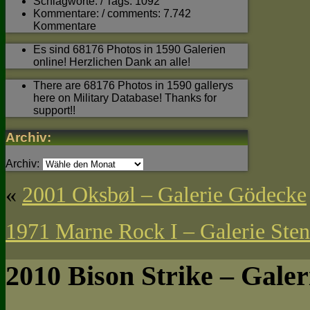
Schlagworte: / Tags: 1092
Kommentare: / comments: 7.742
Kommentare
Es sind 68176 Photos in 1590 Galerien
online! Herzlichen Dank an alle!
There are 68176 Photos in 1590 gallerys
here on Military Database! Thanks for
support!!
Archiv:
Archiv:
«
2001 Oksbøl – Galerie Gödecke
1971 Marne Rock I – Galerie Sten
2010 Bison Strike – Gale