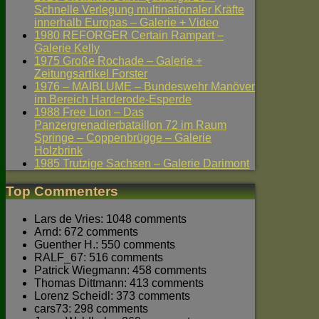
Schnelle Verlegung multinationaler Kräfte
innerhalb Europas – Galerie + Video
1980 REFORGER Certain Rampart –
Galerie Kelly
1975 Große Rochade – Galerie +
Zeitungsartikel Forster
1976 – MAIBLUME – Bundeswehr Manöver
im Bereich Harderode-Esperde
1988 Free Lion – Das
Panzergrenadierbataillon 72 im Raum
Springe – Coppenbrügge – Galerie
Holzbrink
1985 Trutzige Sachsen – Galerie Darimont
Top Commenters
Lars de Vries: 1048 comments
Arnd: 672 comments
Guenther H.: 550 comments
RALF_67: 516 comments
Patrick Wiegmann: 458 comments
Thomas Dittmann: 413 comments
Lorenz Scheidl: 373 comments
cars73: 298 comments