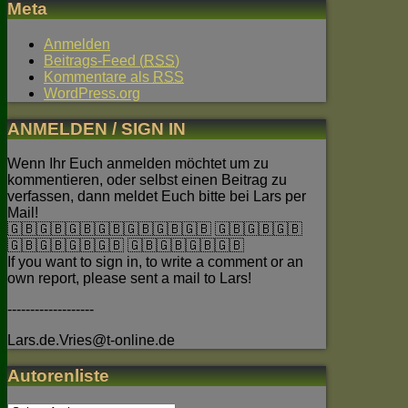
Meta
Anmelden
Beitrags-Feed (
RSS
)
Kommentare als
RSS
WordPress.org
ANMELDEN / SIGN IN
Wenn Ihr Euch anmelden möchtet um zu
kommentieren, oder selbst einen Beitrag zu
verfassen, dann meldet Euch bitte bei Lars per
Mail!
🇬🇧🇬🇧🇬🇧🇬🇧🇬🇧🇬🇧🇬🇧 🇬🇧🇬🇧🇬🇧
🇬🇧🇬🇧🇬🇧🇬🇧 🇬🇧🇬🇧🇬🇧🇬🇧
If you want to sign in, to write a comment or an
own report, please sent a mail to Lars!
-------------------
Lars.de.Vries@t-online.de
Autorenliste