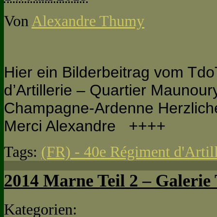
Von
Alexandre Thumy
Hier ein Bilderbeitrag vom T
d’Artillerie – Quartier Maunour
Champagne-Ardenne Herzliche
Merci Alexandre ++++
Tags:
(FR) - 40e Régiment d'Artill
2014 Marne Teil 2 – Galeri
Kategorien: