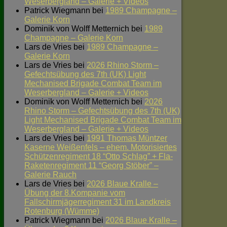
Weserbergland – Galerie + Videos
Patrick Wiegmann
bei
1989 Champagne –
Galerie Korn
Dominik von Wolff Metternich
bei
1989
Champagne – Galerie Korn
Lars de Vries
bei
1989 Champagne –
Galerie Korn
Lars de Vries
bei
2026 Rhino Storm –
Gefechtsübung des 7th (UK) Light
Mechanised Brigade Combat Team im
Weserbergland – Galerie + Videos
Dominik von Wolff Metternich
bei
2026
Rhino Storm – Gefechtsübung des 7th (UK)
Light Mechanised Brigade Combat Team im
Weserbergland – Galerie + Videos
Lars de Vries
bei
1991 Thomas Müntzer
Kaserne Weißenfels – ehem. Motorisiertes
Schützenregiment 18 “Otto Schlag” + Fla-
Raketenregiment 11 “Georg Stöber” –
Galerie Rauch
Lars de Vries
bei
2026 Blaue Kralle –
Übung der 8.Kompanie vom
Fallschirmjägerregiment 31 im Landkreis
Rotenburg (Wümme)
Patrick Wiegmann
bei
2026 Blaue Kralle –