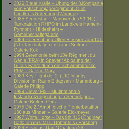
2026 Blaue Kralle – Übung der 8.Kompanie
vom Fallschirmjägerregiment 31 im
Landkreis Rotenburg (Wümme)
1985 Senneslag – Manöver des 59 (NL)
Tankbataljon RHPO im Landkreis Hameln-
Pyrmont + Hildesheim –
Gemeinschaftsgalerie
1989 Heeresübung Offenes Visier vom 101.
(NL) Tankbataljon im Raum Sottrum –
Galerie Kok
1994 Zeremonie beim 10e Régiment du
Génie (FRA) in Speyer / Ablösung der
Gillois-Fähre durch die Schwimmbrücke
PFM – Galerie Mary
1989 Key Flight der 2. (UK) Infantry
Division im Raum Eldagsen + Marienburg –
Galerie Philipp
1999 Clever Fix – Multinationale
Instandsetzungsübung in Sennelager –
Galerie Burkert-Opitz
1975 Die 2./ Amphibische Pionierbataillon
130 aus Minden – Galerie Eickmeyer
1997 White Horse – Das 9th (US) Engineer
Battalion im CMTC Hohenfels / Parsberg
2026 Steadfast Dart / Quadriga 26 –