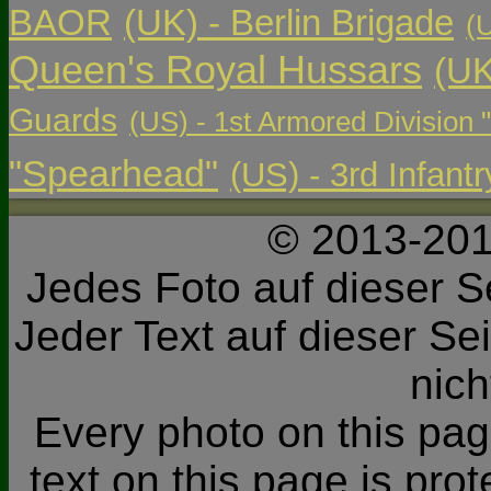
BAOR
(UK) - Berlin Brigade
(
Queen's Royal Hussars
(UK
Guards
(US) - 1st Armored Division 
"Spearhead"
(US) - 3rd Infant
© 2013-201
Jedes Foto auf dieser Se
Jeder Text auf dieser Sei
nic
Every photo on this page
text on this page is pro