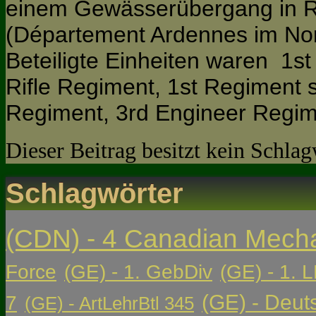
einem Gewässerübergang in Re
(Département Ardennes im Nor
Beteiligte Einheiten waren 1st
Rifle Regiment, 1st Regiment sp
Regiment, 3rd Engineer Regim
Dieser Beitrag besitzt kein Schla
Schlagwörter
(CDN) - 4 Canadian Mech
Force
(GE) - 1. GebDiv
(GE) - 1. L
(GE) - Deut
7
(GE) - ArtLehrBtl 345