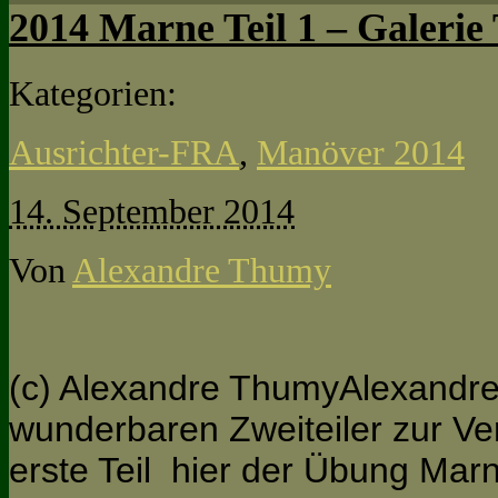
2014 Marne Teil 1 – Galeri
Kategorien:
Ausrichter-FRA
,
Manöver 2014
14. September 2014
Von
Alexandre Thumy
(c) Alexandre ThumyAlexandre
wunderbaren Zweiteiler zur Ver
erste Teil hier der Übung Marn