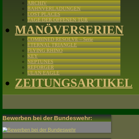
ARCHIV
BAHNVERLADUNGEN
LOST PLACES
TAGE DER OFFENEN TÜR
MANÖVERSERIEN
COMBINED RESOLVE – Serie
ETERNAL TRIANGLE
FLYING RHINO
KEY
NEPTUNES
REFORGER
ULAN EAGLE
ZEITUNGSARTIKEL
Bewerben bei der Bundeswehr: