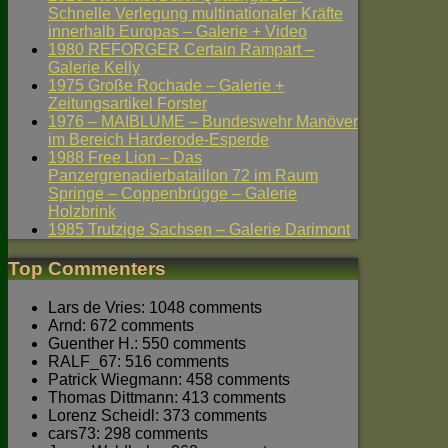
Schnelle Verlegung multinationaler Kräfte
innerhalb Europas – Galerie + Video
1980 REFORGER Certain Rampart –
Galerie Kelly
1975 Große Rochade – Galerie +
Zeitungsartikel Forster
1976 – MAIBLUME – Bundeswehr Manöver
im Bereich Harderode-Esperde
1988 Free Lion – Das
Panzergrenadierbataillon 72 im Raum
Springe – Coppenbrügge – Galerie
Holzbrink
1985 Trutzige Sachsen – Galerie Darimont
Top Commenters
Lars de Vries: 1048 comments
Arnd: 672 comments
Guenther H.: 550 comments
RALF_67: 516 comments
Patrick Wiegmann: 458 comments
Thomas Dittmann: 413 comments
Lorenz Scheidl: 373 comments
cars73: 298 comments