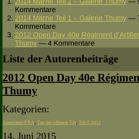
2014 Marne Teil 2 – Galerie Thumy
— 
Kommentare
2014 Marne Teil 1 – Galerie Thumy
— 
Kommentare
2012 Open Day 40e Régiment d’Artiller
Thumy
— 4 Kommentare
Liste der Autorenbeiträge
2012 Open Day 40e Régiment 
Thumy
Kategorien:
Ausrichter-FRA
,
Tag der offenen Tür
,
TdoT 2012
14. Juni 2015