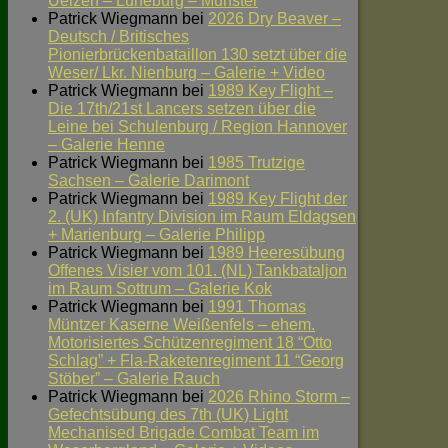
Uelzen – Lüneburg – Munster
Patrick Wiegmann
bei
2026 Dry Beaver –
Deutsch / Britisches
Pionierbrückenbataillon 130 setzt über die
Weser/ Lkr. Nienburg – Galerie + Video
Patrick Wiegmann
bei
1989 Key Flight –
Die 17th/21st Lancers setzen über die
Leine bei Schulenburg / Region Hannover
– Galerie Henne
Patrick Wiegmann
bei
1985 Trutzige
Sachsen – Galerie Darimont
Patrick Wiegmann
bei
1989 Key Flight der
2. (UK) Infantry Division im Raum Eldagsen
+ Marienburg – Galerie Philipp
Patrick Wiegmann
bei
1989 Heeresübung
Offenes Visier vom 101. (NL) Tankbataljon
im Raum Sottrum – Galerie Kok
Patrick Wiegmann
bei
1991 Thomas
Müntzer Kaserne Weißenfels – ehem.
Motorisiertes Schützenregiment 18 “Otto
Schlag” + Fla-Raketenregiment 11 “Georg
Stöber” – Galerie Rauch
Patrick Wiegmann
bei
2026 Rhino Storm –
Gefechtsübung des 7th (UK) Light
Mechanised Brigade Combat Team im