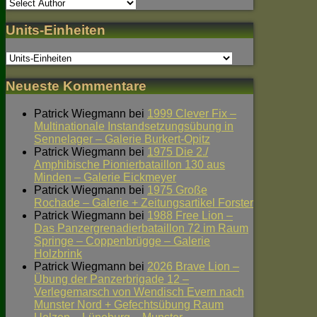
Units-Einheiten
Neueste Kommentare
Patrick Wiegmann
bei
1999 Clever Fix –
Multinationale Instandsetzungsübung in
Sennelager – Galerie Burkert-Opitz
Patrick Wiegmann
bei
1975 Die 2./
Amphibische Pionierbataillon 130 aus
Minden – Galerie Eickmeyer
Patrick Wiegmann
bei
1975 Große
Rochade – Galerie + Zeitungsartikel Forster
Patrick Wiegmann
bei
1988 Free Lion –
Das Panzergrenadierbataillon 72 im Raum
Springe – Coppenbrügge – Galerie
Holzbrink
Patrick Wiegmann
bei
2026 Brave Lion –
Übung der Panzerbrigade 12 –
Verlegemarsch von Wendisch Evern nach
Munster Nord + Gefechtsübung Raum