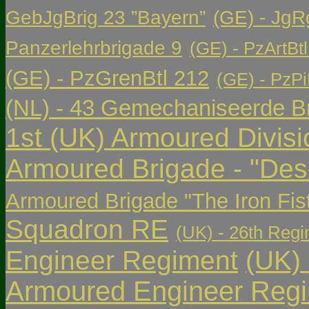
GebJgBrig 23 ”Bayern”
(GE) - JgR
Panzerlehrbrigade 9
(GE) - PzArtBtl
(GE) - PzGrenBtl 212
(GE) - PzPi
(NL) - 43 Gemechaniseerde Br
1st (UK) Armoured Divisi
Armoured Brigade - "Des
Armoured Brigade "The Iron Fis
Squadron RE
(UK) - 26th Regi
Engineer Regiment
(UK)
Armoured Engineer Reg