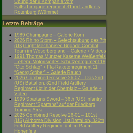
Übung der 8.Kompanie vom
Fallschirmjägerregiment 31 im Landkreis
Rotenburg (Wümme)
Letzte Beiträge
1989 Champagne – Galerie Korn
2026 Rhino Storm – Gefechtsübung des 7th
(UK) Light Mechanised Brigade Combat
Team im Weserbergland – Galerie + Videos
1991 Thomas Müntzer Kaserne Weißenfels
– ehem. Motorisiertes Schützenregiment 18
“Otto Schlag” + Fla-Raketenregiment 11
“Georg Stöber” – Galerie Rauch
2026 Combined Resolve 26-07 – Das 2nd
(US) Battalion, 82nd Field Artillery
Regiment übt in der Oberpfalz – Galerie +
Video
1999 Spartans Sword – 36th (US) Infantry
Regiment “Spartans” auf der Friedberg
Training Area
2025 Combined Resolve 26-01 – 101st
(US) Airborne Division, 1st Battalion, 320th
Field Artillery Regiment übt im Raum
Hohenfels