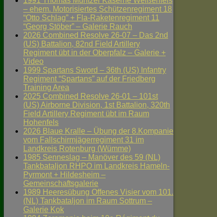
1991 Thomas Müntzer Kaserne Weißenfels
– ehem. Motorisiertes Schützenregiment 18
“Otto Schlag” + Fla-Raketenregiment 11
“Georg Stöber” – Galerie Rauch
2026 Combined Resolve 26-07 – Das 2nd
(US) Battalion, 82nd Field Artillery
Regiment übt in der Oberpfalz – Galerie +
Video
1999 Spartans Sword – 36th (US) Infantry
Regiment “Spartans” auf der Friedberg
Training Area
2025 Combined Resolve 26-01 – 101st
(US) Airborne Division, 1st Battalion, 320th
Field Artillery Regiment übt im Raum
Hohenfels
2026 Blaue Kralle – Übung der 8.Kompanie
vom Fallschirmjägerregiment 31 im
Landkreis Rotenburg (Wümme)
1985 Senneslag – Manöver des 59 (NL)
Tankbataljon RHPO im Landkreis Hameln-
Pyrmont + Hildesheim –
Gemeinschaftsgalerie
1989 Heeresübung Offenes Visier vom 101.
(NL) Tankbataljon im Raum Sottrum –
Galerie Kok