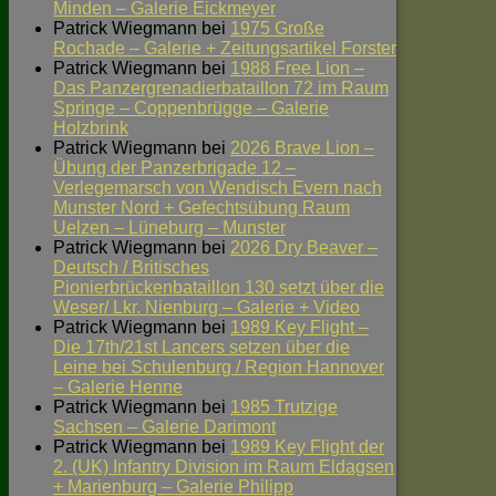
Minden – Galerie Eickmeyer
Patrick Wiegmann
bei
1975 Große
Rochade – Galerie + Zeitungsartikel Forster
Patrick Wiegmann
bei
1988 Free Lion –
Das Panzergrenadierbataillon 72 im Raum
Springe – Coppenbrügge – Galerie
Holzbrink
Patrick Wiegmann
bei
2026 Brave Lion –
Übung der Panzerbrigade 12 –
Verlegemarsch von Wendisch Evern nach
Munster Nord + Gefechtsübung Raum
Uelzen – Lüneburg – Munster
Patrick Wiegmann
bei
2026 Dry Beaver –
Deutsch / Britisches
Pionierbrückenbataillon 130 setzt über die
Weser/ Lkr. Nienburg – Galerie + Video
Patrick Wiegmann
bei
1989 Key Flight –
Die 17th/21st Lancers setzen über die
Leine bei Schulenburg / Region Hannover
– Galerie Henne
Patrick Wiegmann
bei
1985 Trutzige
Sachsen – Galerie Darimont
Patrick Wiegmann
bei
1989 Key Flight der
2. (UK) Infantry Division im Raum Eldagsen
+ Marienburg – Galerie Philipp