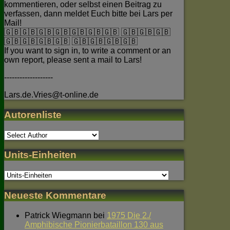
kommentieren, oder selbst einen Beitrag zu
verfassen, dann meldet Euch bitte bei Lars per
Mail!
🇬🇧🇬🇧🇬🇧🇬🇧🇬🇧🇬🇧🇬🇧 🇬🇧🇬🇧🇬🇧
🇬🇧🇬🇧🇬🇧🇬🇧 🇬🇧🇬🇧🇬🇧🇬🇧
If you want to sign in, to write a comment or an
own report, please sent a mail to Lars!
-------------------
Lars.de.Vries@t-online.de
Autorenliste
Units-Einheiten
Neueste Kommentare
Patrick Wiegmann
bei
1975 Die 2./
Amphibische Pionierbataillon 130 aus