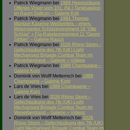
Patrick Wiegmann
bei
1989 Heeresübung
Offenes Visier vom 101. (NL) Tankbataljon
im Raum Sottrum – Galerie Kok
Patrick Wiegmann
bei
1991 Thomas
Müntzer Kaserne Weißenfels – ehem.
Motorisiertes Schützenregiment 18 “Otto
Schlag” + Fla-Raketenregiment 11 “Georg
Stöber” – Galerie Rauch
Patrick Wiegmann
bei
2026 Rhino Storm –
Gefechtsübung des 7th (UK) Light
Mechanised Brigade Combat Team im
Weserbergland – Galerie + Videos
Patrick Wiegmann
bei
1989 Champagne –
Galerie Korn
Dominik von Wolff Metternich
bei
1989
Champagne – Galerie Korn
Lars de Vries
bei
1989 Champagne –
Galerie Korn
Lars de Vries
bei
2026 Rhino Storm –
Gefechtsübung des 7th (UK) Light
Mechanised Brigade Combat Team im
Weserbergland – Galerie + Videos
Dominik von Wolff Metternich
bei
2026
Rhino Storm – Gefechtsübung des 7th (UK)
Light Mechanised Brigade Combat Team im