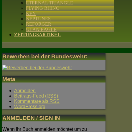
ETERNAL TRIANGLE
FLYING RHINO
KEY
NEPTUNES
REFORGER
ULAN EAGLE
ZEITUNGSARTIKEL
Bewerben bei der Bundeswehr:
Meta
Anmelden
Beitrags-Feed (
RSS
)
Kommentare als
RSS
WordPress.org
ANMELDEN / SIGN IN
Wenn Ihr Euch anmelden möchtet um zu