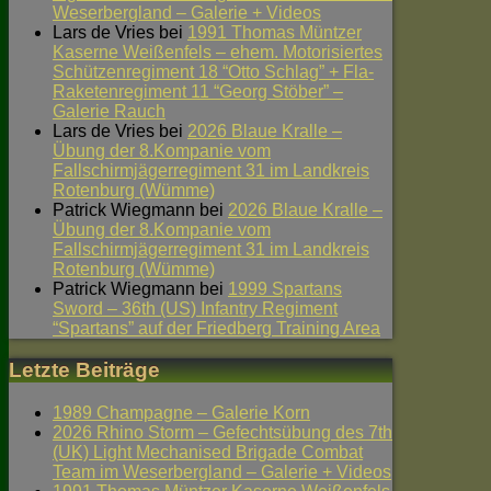
Weserbergland – Galerie + Videos
Lars de Vries
bei
1991 Thomas Müntzer
Kaserne Weißenfels – ehem. Motorisiertes
Schützenregiment 18 “Otto Schlag” + Fla-
Raketenregiment 11 “Georg Stöber” –
Galerie Rauch
Lars de Vries
bei
2026 Blaue Kralle –
Übung der 8.Kompanie vom
Fallschirmjägerregiment 31 im Landkreis
Rotenburg (Wümme)
Patrick Wiegmann
bei
2026 Blaue Kralle –
Übung der 8.Kompanie vom
Fallschirmjägerregiment 31 im Landkreis
Rotenburg (Wümme)
Patrick Wiegmann
bei
1999 Spartans
Sword – 36th (US) Infantry Regiment
“Spartans” auf der Friedberg Training Area
Letzte Beiträge
1989 Champagne – Galerie Korn
2026 Rhino Storm – Gefechtsübung des 7th
(UK) Light Mechanised Brigade Combat
Team im Weserbergland – Galerie + Videos