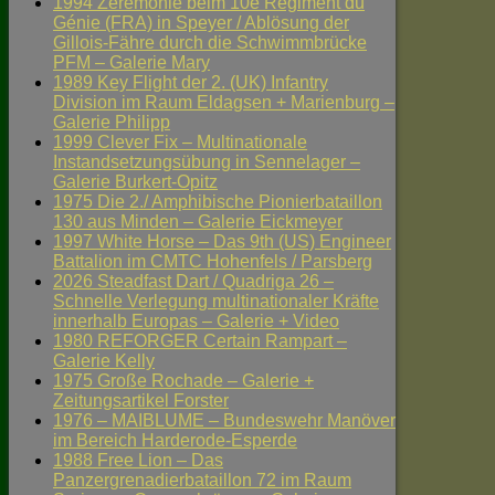
1994 Zeremonie beim 10e Régiment du
Génie (FRA) in Speyer / Ablösung der
Gillois-Fähre durch die Schwimmbrücke
PFM – Galerie Mary
1989 Key Flight der 2. (UK) Infantry
Division im Raum Eldagsen + Marienburg –
Galerie Philipp
1999 Clever Fix – Multinationale
Instandsetzungsübung in Sennelager –
Galerie Burkert-Opitz
1975 Die 2./ Amphibische Pionierbataillon
130 aus Minden – Galerie Eickmeyer
1997 White Horse – Das 9th (US) Engineer
Battalion im CMTC Hohenfels / Parsberg
2026 Steadfast Dart / Quadriga 26 –
Schnelle Verlegung multinationaler Kräfte
innerhalb Europas – Galerie + Video
1980 REFORGER Certain Rampart –
Galerie Kelly
1975 Große Rochade – Galerie +
Zeitungsartikel Forster
1976 – MAIBLUME – Bundeswehr Manöver
im Bereich Harderode-Esperde
1988 Free Lion – Das
Panzergrenadierbataillon 72 im Raum