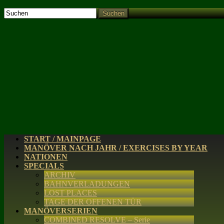
Suchen
START / MAINPAGE
MANÖVER NACH JAHR / EXERCISES BY YEAR
NATIONEN
SPECIALS
ARCHIV
BAHNVERLADUNGEN
LOST PLACES
TAGE DER OFFENEN TÜR
MANÖVERSERIEN
COMBINED RESOLVE – Serie