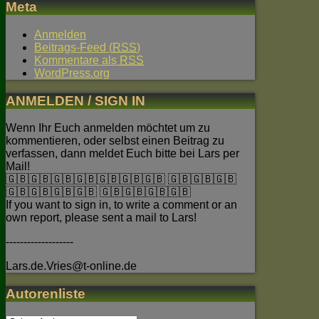
Meta
Anmelden
Beitrags-Feed (
RSS
)
Kommentare als
RSS
WordPress.org
ANMELDEN / SIGN IN
Wenn Ihr Euch anmelden möchtet um zu
kommentieren, oder selbst einen Beitrag zu
verfassen, dann meldet Euch bitte bei Lars per
Mail!
🇬🇧🇬🇧🇬🇧🇬🇧🇬🇧🇬🇧🇬🇧 🇬🇧🇬🇧🇬🇧
🇬🇧🇬🇧🇬🇧🇬🇧 🇬🇧🇬🇧🇬🇧🇬🇧
If you want to sign in, to write a comment or an
own report, please sent a mail to Lars!
-------------------
Lars.de.Vries@t-online.de
Autorenliste