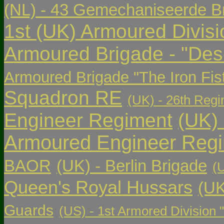
(NL) - 43 Gemechaniseerde Br
1st (UK) Armoured Divisi
Armoured Brigade - "Des
Armoured Brigade "The Iron Fis
Squadron RE
(UK) - 26th Regi
Engineer Regiment
(UK)
Armoured Engineer Reg
BAOR
(UK) - Berlin Brigade
(
Queen's Royal Hussars
(UK
Guards
(US) - 1st Armored Division 