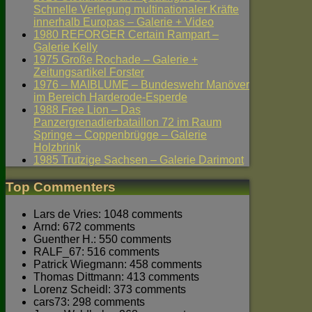
Schnelle Verlegung multinationaler Kräfte
innerhalb Europas – Galerie + Video
1980 REFORGER Certain Rampart –
Galerie Kelly
1975 Große Rochade – Galerie +
Zeitungsartikel Forster
1976 – MAIBLUME – Bundeswehr Manöver
im Bereich Harderode-Esperde
1988 Free Lion – Das
Panzergrenadierbataillon 72 im Raum
Springe – Coppenbrügge – Galerie
Holzbrink
1985 Trutzige Sachsen – Galerie Darimont
Top Commenters
Lars de Vries: 1048 comments
Arnd: 672 comments
Guenther H.: 550 comments
RALF_67: 516 comments
Patrick Wiegmann: 458 comments
Thomas Dittmann: 413 comments
Lorenz Scheidl: 373 comments
cars73: 298 comments