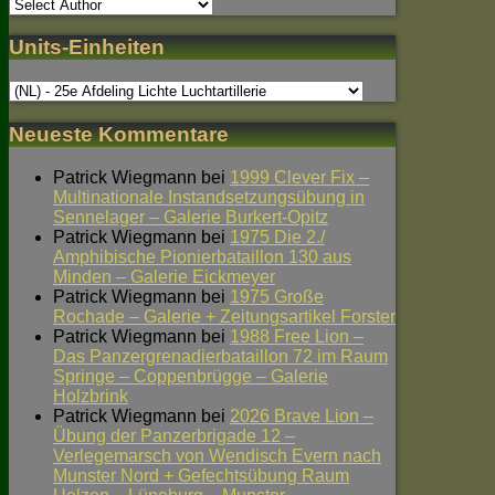
Units-Einheiten
Neueste Kommentare
Patrick Wiegmann
bei
1999 Clever Fix –
Multinationale Instandsetzungsübung in
Sennelager – Galerie Burkert-Opitz
Patrick Wiegmann
bei
1975 Die 2./
Amphibische Pionierbataillon 130 aus
Minden – Galerie Eickmeyer
Patrick Wiegmann
bei
1975 Große
Rochade – Galerie + Zeitungsartikel Forster
Patrick Wiegmann
bei
1988 Free Lion –
Das Panzergrenadierbataillon 72 im Raum
Springe – Coppenbrügge – Galerie
Holzbrink
Patrick Wiegmann
bei
2026 Brave Lion –
Übung der Panzerbrigade 12 –
Verlegemarsch von Wendisch Evern nach
Munster Nord + Gefechtsübung Raum