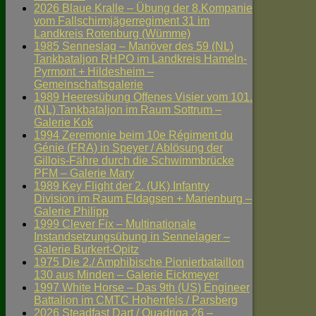
2026 Blaue Kralle – Übung der 8.Kompanie
vom Fallschirmjägerregiment 31 im
Landkreis Rotenburg (Wümme)
1985 Senneslag – Manöver des 59 (NL)
Tankbataljon RHPO im Landkreis Hameln-
Pyrmont + Hildesheim –
Gemeinschaftsgalerie
1989 Heeresübung Offenes Visier vom 101.
(NL) Tankbataljon im Raum Sottrum –
Galerie Kok
1994 Zeremonie beim 10e Régiment du
Génie (FRA) in Speyer / Ablösung der
Gillois-Fähre durch die Schwimmbrücke
PFM – Galerie Mary
1989 Key Flight der 2. (UK) Infantry
Division im Raum Eldagsen + Marienburg –
Galerie Philipp
1999 Clever Fix – Multinationale
Instandsetzungsübung in Sennelager –
Galerie Burkert-Opitz
1975 Die 2./ Amphibische Pionierbataillon
130 aus Minden – Galerie Eickmeyer
1997 White Horse – Das 9th (US) Engineer
Battalion im CMTC Hohenfels / Parsberg
2026 Steadfast Dart / Quadriga 26 –