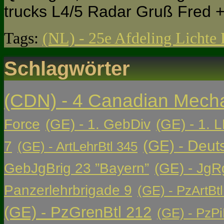
trucks L4/5 Radar Gruß Fred 
Tags:
(NL) - 25e Afdeling Lichte L
Schlagwörter
(CDN) - 4 Canadian Mech
Force
(GE) - 1. GebDiv
(GE) - 1. L
(GE) - Deut
7
(GE) - ArtLehrBtl 345
GebJgBrig 23 ”Bayern”
(GE) - JgR
Panzerlehrbrigade 9
(GE) - PzArtBtl
(GE) - PzGrenBtl 212
(GE) - PzPi