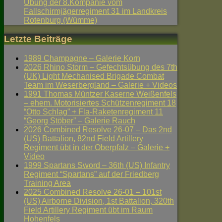
Übung der 8.Kompanie vom
Fallschirmjägerregiment 31 im Landkreis
Rotenburg (Wümme)
Letzte Beiträge
1989 Champagne – Galerie Korn
2026 Rhino Storm – Gefechtsübung des 7th
(UK) Light Mechanised Brigade Combat
Team im Weserbergland – Galerie + Videos
1991 Thomas Müntzer Kaserne Weißenfels
– ehem. Motorisiertes Schützenregiment 18
“Otto Schlag” + Fla-Raketenregiment 11
“Georg Stöber” – Galerie Rauch
2026 Combined Resolve 26-07 – Das 2nd
(US) Battalion, 82nd Field Artillery
Regiment übt in der Oberpfalz – Galerie +
Video
1999 Spartans Sword – 36th (US) Infantry
Regiment “Spartans” auf der Friedberg
Training Area
2025 Combined Resolve 26-01 – 101st
(US) Airborne Division, 1st Battalion, 320th
Field Artillery Regiment übt im Raum
Hohenfels