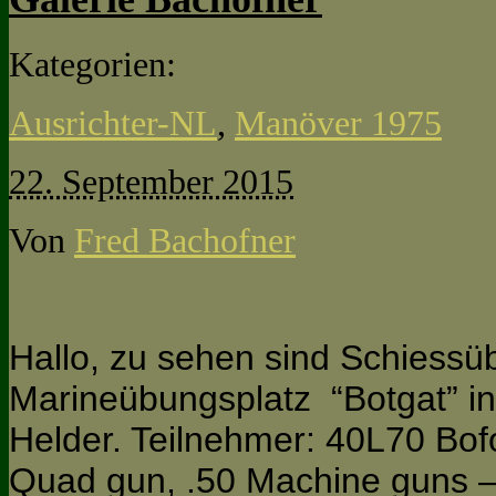
Kategorien:
Ausrichter-NL
,
Manöver 1975
22. September 2015
Von
Fred Bachofner
Hallo, zu sehen sind Schiess
Marineübungsplatz “Botgat” i
Helder. Teilnehmer: 40L70 Bo
Quad gun, .50 Machine guns 