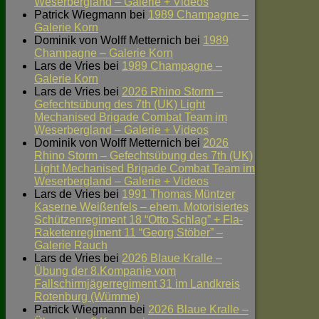
Weserbergland – Galerie + Videos
Patrick Wiegmann
bei
1989 Champagne –
Galerie Korn
Dominik von Wolff Metternich
bei
1989
Champagne – Galerie Korn
Lars de Vries
bei
1989 Champagne –
Galerie Korn
Lars de Vries
bei
2026 Rhino Storm –
Gefechtsübung des 7th (UK) Light
Mechanised Brigade Combat Team im
Weserbergland – Galerie + Videos
Dominik von Wolff Metternich
bei
2026
Rhino Storm – Gefechtsübung des 7th (UK)
Light Mechanised Brigade Combat Team im
Weserbergland – Galerie + Videos
Lars de Vries
bei
1991 Thomas Müntzer
Kaserne Weißenfels – ehem. Motorisiertes
Schützenregiment 18 “Otto Schlag” + Fla-
Raketenregiment 11 “Georg Stöber” –
Galerie Rauch
Lars de Vries
bei
2026 Blaue Kralle –
Übung der 8.Kompanie vom
Fallschirmjägerregiment 31 im Landkreis
Rotenburg (Wümme)
Patrick Wiegmann
bei
2026 Blaue Kralle –