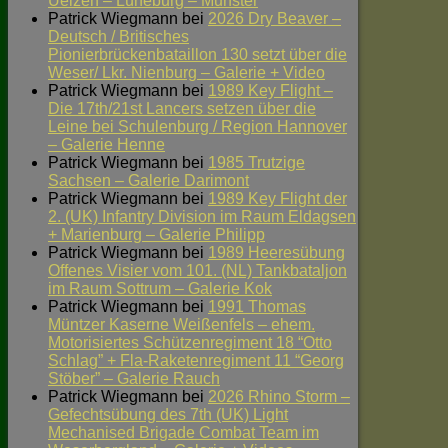
Uelzen – Lüneburg – Munster
Patrick Wiegmann
bei
2026 Dry Beaver –
Deutsch / Britisches
Pionierbrückenbataillon 130 setzt über die
Weser/ Lkr. Nienburg – Galerie + Video
Patrick Wiegmann
bei
1989 Key Flight –
Die 17th/21st Lancers setzen über die
Leine bei Schulenburg / Region Hannover
– Galerie Henne
Patrick Wiegmann
bei
1985 Trutzige
Sachsen – Galerie Darimont
Patrick Wiegmann
bei
1989 Key Flight der
2. (UK) Infantry Division im Raum Eldagsen
+ Marienburg – Galerie Philipp
Patrick Wiegmann
bei
1989 Heeresübung
Offenes Visier vom 101. (NL) Tankbataljon
im Raum Sottrum – Galerie Kok
Patrick Wiegmann
bei
1991 Thomas
Müntzer Kaserne Weißenfels – ehem.
Motorisiertes Schützenregiment 18 “Otto
Schlag” + Fla-Raketenregiment 11 “Georg
Stöber” – Galerie Rauch
Patrick Wiegmann
bei
2026 Rhino Storm –
Gefechtsübung des 7th (UK) Light
Mechanised Brigade Combat Team im