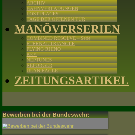
ARCHIV
BAHNVERLADUNGEN
LOST PLACES
TAGE DER OFFENEN TÜR
MANÖVERSERIEN
COMBINED RESOLVE – Serie
ETERNAL TRIANGLE
FLYING RHINO
KEY
NEPTUNES
REFORGER
ULAN EAGLE
ZEITUNGSARTIKEL
Bewerben bei der Bundeswehr: