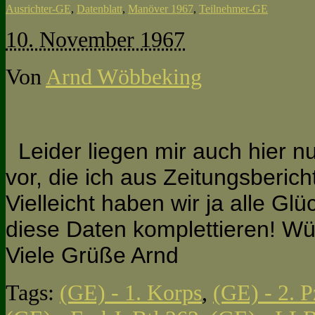
Ausrichter-GE
,
Datenblatt
,
Manöver 1967
,
Teilnehmer-GE
10. November 1967
Von
Arnd Wöbbeking
Leider liegen mir auch hier n
vor, die ich aus Zeitungsberich
Vielleicht haben wir ja alle G
diese Daten komplettieren! Wü
Viele Grüße Arnd
Tags:
(GE) - 1. Korps
,
(GE) - 2. 