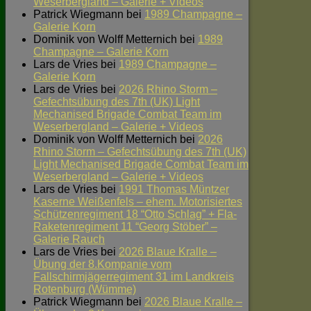
Weserbergland – Galerie + Videos
Patrick Wiegmann
bei
1989 Champagne –
Galerie Korn
Dominik von Wolff Metternich
bei
1989
Champagne – Galerie Korn
Lars de Vries
bei
1989 Champagne –
Galerie Korn
Lars de Vries
bei
2026 Rhino Storm –
Gefechtsübung des 7th (UK) Light
Mechanised Brigade Combat Team im
Weserbergland – Galerie + Videos
Dominik von Wolff Metternich
bei
2026
Rhino Storm – Gefechtsübung des 7th (UK)
Light Mechanised Brigade Combat Team im
Weserbergland – Galerie + Videos
Lars de Vries
bei
1991 Thomas Müntzer
Kaserne Weißenfels – ehem. Motorisiertes
Schützenregiment 18 “Otto Schlag” + Fla-
Raketenregiment 11 “Georg Stöber” –
Galerie Rauch
Lars de Vries
bei
2026 Blaue Kralle –
Übung der 8.Kompanie vom
Fallschirmjägerregiment 31 im Landkreis
Rotenburg (Wümme)
Patrick Wiegmann
bei
2026 Blaue Kralle –