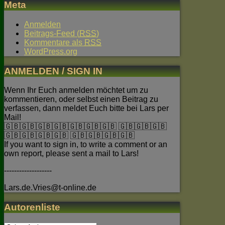
Meta
Anmelden
Beitrags-Feed (
RSS
)
Kommentare als
RSS
WordPress.org
ANMELDEN / SIGN IN
Wenn Ihr Euch anmelden möchtet um zu
kommentieren, oder selbst einen Beitrag zu
verfassen, dann meldet Euch bitte bei Lars per
Mail!
🇬🇧🇬🇧🇬🇧🇬🇧🇬🇧🇬🇧🇬🇧 🇬🇧🇬🇧🇬🇧
🇬🇧🇬🇧🇬🇧🇬🇧 🇬🇧🇬🇧🇬🇧🇬🇧
If you want to sign in, to write a comment or an
own report, please sent a mail to Lars!
-------------------
Lars.de.Vries@t-online.de
Autorenliste