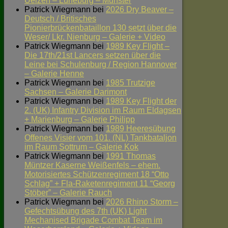
Uelzen – Lüneburg – Munster
Patrick Wiegmann
bei
2026 Dry Beaver –
Deutsch / Britisches
Pionierbrückenbataillon 130 setzt über die
Weser/ Lkr. Nienburg – Galerie + Video
Patrick Wiegmann
bei
1989 Key Flight –
Die 17th/21st Lancers setzen über die
Leine bei Schulenburg / Region Hannover
– Galerie Henne
Patrick Wiegmann
bei
1985 Trutzige
Sachsen – Galerie Darimont
Patrick Wiegmann
bei
1989 Key Flight der
2. (UK) Infantry Division im Raum Eldagsen
+ Marienburg – Galerie Philipp
Patrick Wiegmann
bei
1989 Heeresübung
Offenes Visier vom 101. (NL) Tankbataljon
im Raum Sottrum – Galerie Kok
Patrick Wiegmann
bei
1991 Thomas
Müntzer Kaserne Weißenfels – ehem.
Motorisiertes Schützenregiment 18 “Otto
Schlag” + Fla-Raketenregiment 11 “Georg
Stöber” – Galerie Rauch
Patrick Wiegmann
bei
2026 Rhino Storm –
Gefechtsübung des 7th (UK) Light
Mechanised Brigade Combat Team im