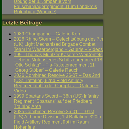
Übung der 8.Kompanie vom
Fallschirmjägerregiment 31 im Landkreis
Rotenburg (Wümme)
Letzte Beiträge
1989 Champagne – Galerie Korn
2026 Rhino Storm – Gefechtsübung des 7th
(UK) Light Mechanised Brigade Combat
Team im Weserbergland – Galerie + Videos
1991 Thomas Müntzer Kaserne Weißenfels
– ehem. Motorisiertes Schützenregiment 18
“Otto Schlag” + Fla-Raketenregiment 11
“Georg Stöber” – Galerie Rauch
2026 Combined Resolve 26-07 – Das 2nd
(US) Battalion, 82nd Field Artillery
Regiment übt in der Oberpfalz – Galerie +
Video
1999 Spartans Sword – 36th (US) Infantry
Regiment “Spartans” auf der Friedberg
Training Area
2025 Combined Resolve 26-01 – 101st
(US) Airborne Division, 1st Battalion, 320th
Field Artillery Regiment übt im Raum
Hohenfels