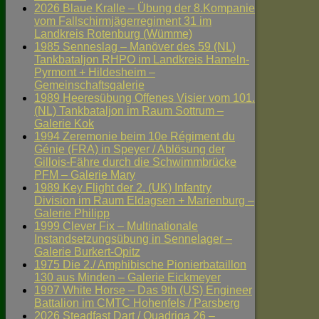
2026 Blaue Kralle – Übung der 8.Kompanie
vom Fallschirmjägerregiment 31 im
Landkreis Rotenburg (Wümme)
1985 Senneslag – Manöver des 59 (NL)
Tankbataljon RHPO im Landkreis Hameln-
Pyrmont + Hildesheim –
Gemeinschaftsgalerie
1989 Heeresübung Offenes Visier vom 101.
(NL) Tankbataljon im Raum Sottrum –
Galerie Kok
1994 Zeremonie beim 10e Régiment du
Génie (FRA) in Speyer / Ablösung der
Gillois-Fähre durch die Schwimmbrücke
PFM – Galerie Mary
1989 Key Flight der 2. (UK) Infantry
Division im Raum Eldagsen + Marienburg –
Galerie Philipp
1999 Clever Fix – Multinationale
Instandsetzungsübung in Sennelager –
Galerie Burkert-Opitz
1975 Die 2./ Amphibische Pionierbataillon
130 aus Minden – Galerie Eickmeyer
1997 White Horse – Das 9th (US) Engineer
Battalion im CMTC Hohenfels / Parsberg
2026 Steadfast Dart / Quadriga 26 –