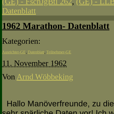
(GE) - FschJgBtl 262
,
(GE) - LLB
Datenblatt
1962 Marathon- Datenblatt
Kategorien:
Ausrichter-GE
,
Datenblatt
,
Teilnehmer-GE
11. November 1962
Von
Arnd Wöbbeking
Hallo Manöverfreunde, zu di
sehr spärliche Daten vor! Ich