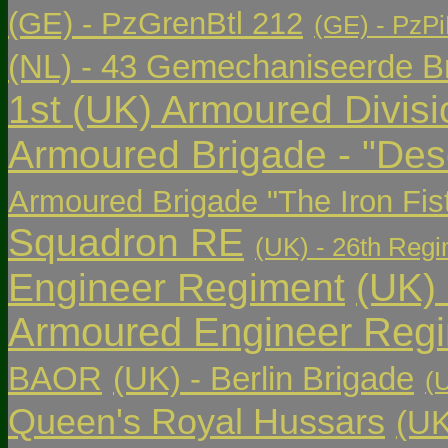
(GE) - PzGrenBtl 212
(GE) - PzPi
(NL) - 43 Gemechaniseerde Br
1st (UK) Armoured Divisi
Armoured Brigade - "Des
Armoured Brigade "The Iron Fis
Squadron RE
(UK) - 26th Regi
Engineer Regiment
(UK)
Armoured Engineer Reg
BAOR
(UK) - Berlin Brigade
(
Queen's Royal Hussars
(UK