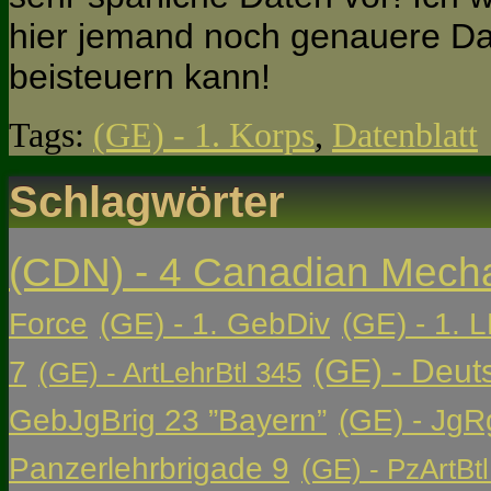
hier jemand noch genauere D
beisteuern kann!
Tags:
(GE) - 1. Korps
,
Datenblatt
Schlagwörter
(CDN) - 4 Canadian Mech
Force
(GE) - 1. GebDiv
(GE) - 1. L
(GE) - Deut
7
(GE) - ArtLehrBtl 345
GebJgBrig 23 ”Bayern”
(GE) - JgR
Panzerlehrbrigade 9
(GE) - PzArtBtl