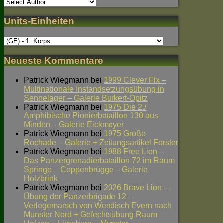
Units-Einheiten
Neueste Kommentare
Patrick Wiegmann
bei
1999 Clever Fix –
Multinationale Instandsetzungsübung in
Sennelager – Galerie Burkert-Opitz
Patrick Wiegmann
bei
1975 Die 2./
Amphibische Pionierbataillon 130 aus
Minden – Galerie Eickmeyer
Patrick Wiegmann
bei
1975 Große
Rochade – Galerie + Zeitungsartikel Forster
Patrick Wiegmann
bei
1988 Free Lion –
Das Panzergrenadierbataillon 72 im Raum
Springe – Coppenbrügge – Galerie
Holzbrink
Patrick Wiegmann
bei
2026 Brave Lion –
Übung der Panzerbrigade 12 –
Verlegemarsch von Wendisch Evern nach
Munster Nord + Gefechtsübung Raum