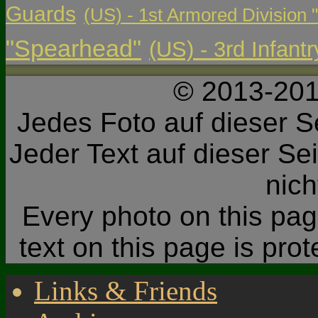
Guards
(US) - 1st Armored Division 
"Spearhead"
(US) - 3rd Infant
© 2013-201
Jedes Foto auf dieser Se
Jeder Text auf dieser Sei
nic
Every photo on this page
text on this page is pro
Links & Friends