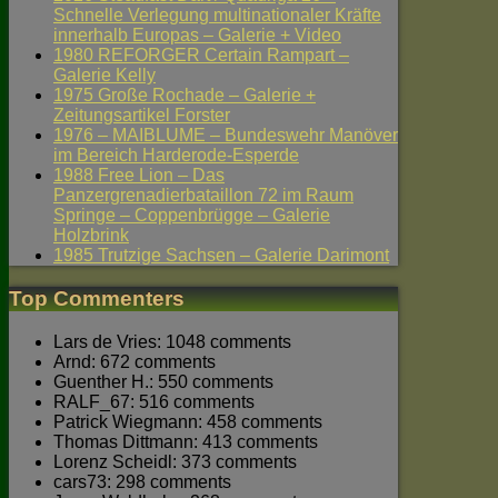
Schnelle Verlegung multinationaler Kräfte
innerhalb Europas – Galerie + Video
1980 REFORGER Certain Rampart –
Galerie Kelly
1975 Große Rochade – Galerie +
Zeitungsartikel Forster
1976 – MAIBLUME – Bundeswehr Manöver
im Bereich Harderode-Esperde
1988 Free Lion – Das
Panzergrenadierbataillon 72 im Raum
Springe – Coppenbrügge – Galerie
Holzbrink
1985 Trutzige Sachsen – Galerie Darimont
Top Commenters
Lars de Vries: 1048 comments
Arnd: 672 comments
Guenther H.: 550 comments
RALF_67: 516 comments
Patrick Wiegmann: 458 comments
Thomas Dittmann: 413 comments
Lorenz Scheidl: 373 comments
cars73: 298 comments