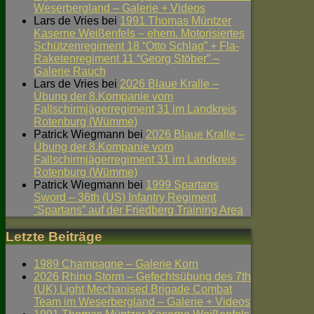
Weserbergland – Galerie + Videos
Lars de Vries
bei
1991 Thomas Müntzer
Kaserne Weißenfels – ehem. Motorisiertes
Schützenregiment 18 “Otto Schlag” + Fla-
Raketenregiment 11 “Georg Stöber” –
Galerie Rauch
Lars de Vries
bei
2026 Blaue Kralle –
Übung der 8.Kompanie vom
Fallschirmjägerregiment 31 im Landkreis
Rotenburg (Wümme)
Patrick Wiegmann
bei
2026 Blaue Kralle –
Übung der 8.Kompanie vom
Fallschirmjägerregiment 31 im Landkreis
Rotenburg (Wümme)
Patrick Wiegmann
bei
1999 Spartans
Sword – 36th (US) Infantry Regiment
“Spartans” auf der Friedberg Training Area
Letzte Beiträge
1989 Champagne – Galerie Korn
2026 Rhino Storm – Gefechtsübung des 7th
(UK) Light Mechanised Brigade Combat
Team im Weserbergland – Galerie + Videos