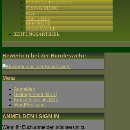
ETERNAL TRIANGLE
FLYING RHINO
KEY
NEPTUNES
REFORGER
ULAN EAGLE
ZEITUNGSARTIKEL
Bewerben bei der Bundeswehr:
Meta
Anmelden
Beitrags-Feed (
RSS
)
Kommentare als
RSS
WordPress.org
ANMELDEN / SIGN IN
Wenn Ihr Euch anmelden möchtet um zu