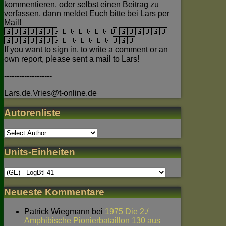
kommentieren, oder selbst einen Beitrag zu
verfassen, dann meldet Euch bitte bei Lars per
Mail!
🇬🇧🇬🇧🇬🇧🇬🇧🇬🇧🇬🇧🇬🇧 🇬🇧🇬🇧🇬🇧
🇬🇧🇬🇧🇬🇧🇬🇧 🇬🇧🇬🇧🇬🇧🇬🇧
If you want to sign in, to write a comment or an
own report, please sent a mail to Lars!
-------------------
Lars.de.Vries@t-online.de
Autorenliste
Units-Einheiten
Neueste Kommentare
Patrick Wiegmann
bei
1975 Die 2./
Amphibische Pionierbataillon 130 aus