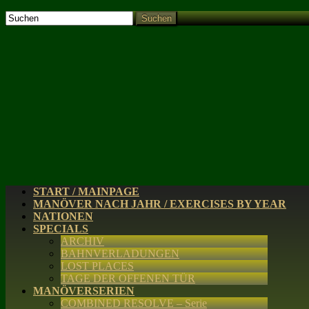
Suchen
START / MAINPAGE
MANÖVER NACH JAHR / EXERCISES BY YEAR
NATIONEN
SPECIALS
ARCHIV
BAHNVERLADUNGEN
LOST PLACES
TAGE DER OFFENEN TÜR
MANÖVERSERIEN
COMBINED RESOLVE – Serie