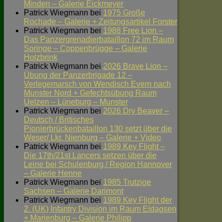
Minden – Galerie Eickmeyer
Patrick Wiegmann
bei
1975 Große
Rochade – Galerie + Zeitungsartikel Forster
Patrick Wiegmann
bei
1988 Free Lion –
Das Panzergrenadierbataillon 72 im Raum
Springe – Coppenbrügge – Galerie
Holzbrink
Patrick Wiegmann
bei
2026 Brave Lion –
Übung der Panzerbrigade 12 –
Verlegemarsch von Wendisch Evern nach
Munster Nord + Gefechtsübung Raum
Uelzen – Lüneburg – Munster
Patrick Wiegmann
bei
2026 Dry Beaver –
Deutsch / Britisches
Pionierbrückenbataillon 130 setzt über die
Weser/ Lkr. Nienburg – Galerie + Video
Patrick Wiegmann
bei
1989 Key Flight –
Die 17th/21st Lancers setzen über die
Leine bei Schulenburg / Region Hannover
– Galerie Henne
Patrick Wiegmann
bei
1985 Trutzige
Sachsen – Galerie Darimont
Patrick Wiegmann
bei
1989 Key Flight der
2. (UK) Infantry Division im Raum Eldagsen
+ Marienburg – Galerie Philipp