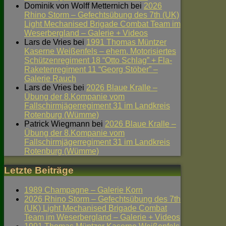
Dominik von Wolff Metternich
bei
2026
Rhino Storm – Gefechtsübung des 7th (UK)
Light Mechanised Brigade Combat Team im
Weserbergland – Galerie + Videos
Lars de Vries
bei
1991 Thomas Müntzer
Kaserne Weißenfels – ehem. Motorisiertes
Schützenregiment 18 “Otto Schlag” + Fla-
Raketenregiment 11 “Georg Stöber” –
Galerie Rauch
Lars de Vries
bei
2026 Blaue Kralle –
Übung der 8.Kompanie vom
Fallschirmjägerregiment 31 im Landkreis
Rotenburg (Wümme)
Patrick Wiegmann
bei
2026 Blaue Kralle –
Übung der 8.Kompanie vom
Fallschirmjägerregiment 31 im Landkreis
Rotenburg (Wümme)
Letzte Beiträge
1989 Champagne – Galerie Korn
2026 Rhino Storm – Gefechtsübung des 7th
(UK) Light Mechanised Brigade Combat
Team im Weserbergland – Galerie + Videos