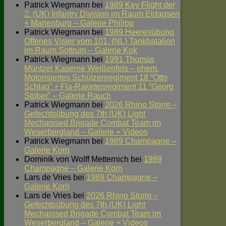
Patrick Wiegmann
bei
1989 Key Flight der
2. (UK) Infantry Division im Raum Eldagsen
+ Marienburg – Galerie Philipp
Patrick Wiegmann
bei
1989 Heeresübung
Offenes Visier vom 101. (NL) Tankbataljon
im Raum Sottrum – Galerie Kok
Patrick Wiegmann
bei
1991 Thomas
Müntzer Kaserne Weißenfels – ehem.
Motorisiertes Schützenregiment 18 “Otto
Schlag” + Fla-Raketenregiment 11 “Georg
Stöber” – Galerie Rauch
Patrick Wiegmann
bei
2026 Rhino Storm –
Gefechtsübung des 7th (UK) Light
Mechanised Brigade Combat Team im
Weserbergland – Galerie + Videos
Patrick Wiegmann
bei
1989 Champagne –
Galerie Korn
Dominik von Wolff Metternich
bei
1989
Champagne – Galerie Korn
Lars de Vries
bei
1989 Champagne –
Galerie Korn
Lars de Vries
bei
2026 Rhino Storm –
Gefechtsübung des 7th (UK) Light
Mechanised Brigade Combat Team im
Weserbergland – Galerie + Videos