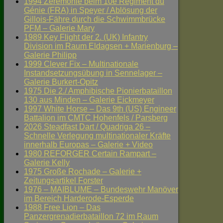
1994 Zeremonie beim 10e Régiment du
Génie (FRA) in Speyer / Ablösung der
Gillois-Fähre durch die Schwimmbrücke
PFM – Galerie Mary
1989 Key Flight der 2. (UK) Infantry
Division im Raum Eldagsen + Marienburg –
Galerie Philipp
1999 Clever Fix – Multinationale
Instandsetzungsübung in Sennelager –
Galerie Burkert-Opitz
1975 Die 2./ Amphibische Pionierbataillon
130 aus Minden – Galerie Eickmeyer
1997 White Horse – Das 9th (US) Engineer
Battalion im CMTC Hohenfels / Parsberg
2026 Steadfast Dart / Quadriga 26 –
Schnelle Verlegung multinationaler Kräfte
innerhalb Europas – Galerie + Video
1980 REFORGER Certain Rampart –
Galerie Kelly
1975 Große Rochade – Galerie +
Zeitungsartikel Forster
1976 – MAIBLUME – Bundeswehr Manöver
im Bereich Harderode-Esperde
1988 Free Lion – Das
Panzergrenadierbataillon 72 im Raum