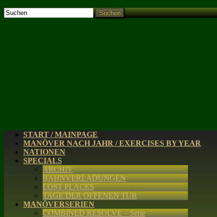
Suchen
START / MAINPAGE
MANÖVER NACH JAHR / EXERCISES BY YEAR
NATIONEN
SPECIALS
ARCHIV
BAHNVERLADUNGEN
LOST PLACES
TAGE DER OFFENEN TÜR
MANÖVERSERIEN
COMBINED RESOLVE – Serie