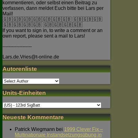
kommentieren, oder selbst einen Beitrag zu
verfassen, dann meldet Euch bitte bei Lars per
Mail!
🇬🇧🇬🇧🇬🇧🇬🇧🇬🇧🇬🇧🇬🇧 🇬🇧🇬🇧🇬🇧
🇬🇧🇬🇧🇬🇧🇬🇧 🇬🇧🇬🇧🇬🇧🇬🇧
If you want to sign in, to write a comment or an
own report, please sent a mail to Lars!
-------------------
Lars.de.Vries@t-online.de
Autorenliste
Units-Einheiten
Neueste Kommentare
Patrick Wiegmann
bei
1999 Clever Fix –
Multinationale Instandsetzungsübung in