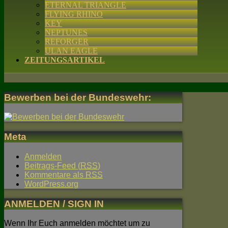
ETERNAL TRIANGLE
FLYING RHINO
KEY
NEPTUNES
REFORGER
ULAN EAGLE
ZEITUNGSARTIKEL
Bewerben bei der Bundeswehr:
Meta
Anmelden
Beitrags-Feed (
RSS
)
Kommentare als
RSS
WordPress.org
ANMELDEN / SIGN IN
Wenn Ihr Euch anmelden möchtet um zu