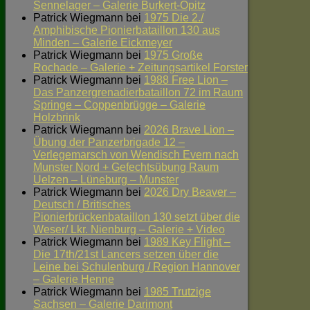
Sennelager – Galerie Burkert-Opitz
Patrick Wiegmann
bei
1975 Die 2./
Amphibische Pionierbataillon 130 aus
Minden – Galerie Eickmeyer
Patrick Wiegmann
bei
1975 Große
Rochade – Galerie + Zeitungsartikel Forster
Patrick Wiegmann
bei
1988 Free Lion –
Das Panzergrenadierbataillon 72 im Raum
Springe – Coppenbrügge – Galerie
Holzbrink
Patrick Wiegmann
bei
2026 Brave Lion –
Übung der Panzerbrigade 12 –
Verlegemarsch von Wendisch Evern nach
Munster Nord + Gefechtsübung Raum
Uelzen – Lüneburg – Munster
Patrick Wiegmann
bei
2026 Dry Beaver –
Deutsch / Britisches
Pionierbrückenbataillon 130 setzt über die
Weser/ Lkr. Nienburg – Galerie + Video
Patrick Wiegmann
bei
1989 Key Flight –
Die 17th/21st Lancers setzen über die
Leine bei Schulenburg / Region Hannover
– Galerie Henne
Patrick Wiegmann
bei
1985 Trutzige
Sachsen – Galerie Darimont