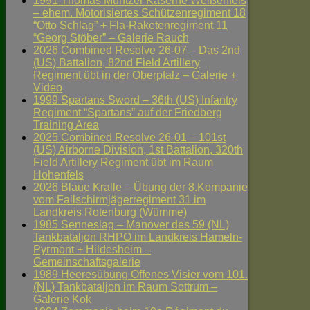
1991 Thomas Müntzer Kaserne Weißenfels
– ehem. Motorisiertes Schützenregiment 18
“Otto Schlag” + Fla-Raketenregiment 11
“Georg Stöber” – Galerie Rauch
2026 Combined Resolve 26-07 – Das 2nd
(US) Battalion, 82nd Field Artillery
Regiment übt in der Oberpfalz – Galerie +
Video
1999 Spartans Sword – 36th (US) Infantry
Regiment “Spartans” auf der Friedberg
Training Area
2025 Combined Resolve 26-01 – 101st
(US) Airborne Division, 1st Battalion, 320th
Field Artillery Regiment übt im Raum
Hohenfels
2026 Blaue Kralle – Übung der 8.Kompanie
vom Fallschirmjägerregiment 31 im
Landkreis Rotenburg (Wümme)
1985 Senneslag – Manöver des 59 (NL)
Tankbataljon RHPO im Landkreis Hameln-
Pyrmont + Hildesheim –
Gemeinschaftsgalerie
1989 Heeresübung Offenes Visier vom 101.
(NL) Tankbataljon im Raum Sottrum –
Galerie Kok