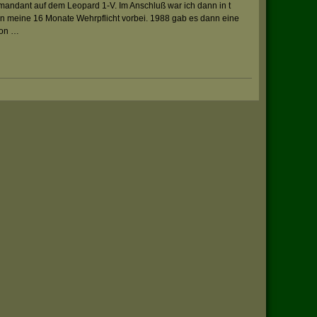
andant auf dem Leopard 1-V. Im Anschluß war ich dann in t
en meine 16 Monate Wehrpflicht vorbei. 1988 gab es dann eine
jon …