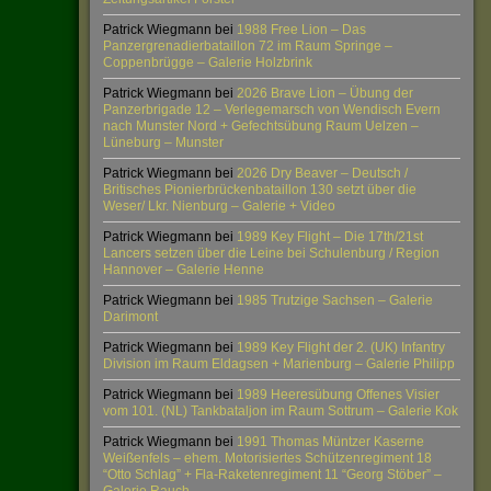
Patrick Wiegmann
bei
1988 Free Lion – Das
Panzergrenadierbataillon 72 im Raum Springe –
Coppenbrügge – Galerie Holzbrink
Patrick Wiegmann
bei
2026 Brave Lion – Übung der
Panzerbrigade 12 – Verlegemarsch von Wendisch Evern
nach Munster Nord + Gefechtsübung Raum Uelzen –
Lüneburg – Munster
Patrick Wiegmann
bei
2026 Dry Beaver – Deutsch /
Britisches Pionierbrückenbataillon 130 setzt über die
Weser/ Lkr. Nienburg – Galerie + Video
Patrick Wiegmann
bei
1989 Key Flight – Die 17th/21st
Lancers setzen über die Leine bei Schulenburg / Region
Hannover – Galerie Henne
Patrick Wiegmann
bei
1985 Trutzige Sachsen – Galerie
Darimont
Patrick Wiegmann
bei
1989 Key Flight der 2. (UK) Infantry
Division im Raum Eldagsen + Marienburg – Galerie Philipp
Patrick Wiegmann
bei
1989 Heeresübung Offenes Visier
vom 101. (NL) Tankbataljon im Raum Sottrum – Galerie Kok
Patrick Wiegmann
bei
1991 Thomas Müntzer Kaserne
Weißenfels – ehem. Motorisiertes Schützenregiment 18
“Otto Schlag” + Fla-Raketenregiment 11 “Georg Stöber” –