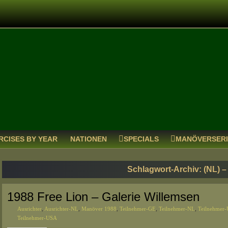
RCISES BY YEAR
NATIONEN
SPECIALS
MANÖVERSER
Schlagwort-Archiv:
(NL) –
1988 Free Lion – Galerie Willemsen
Ausrichter
,
Ausrichter-NL
,
Manöver 1988
,
Teilnehmer-GE
,
Teilnehmer-NL
,
Teilnehmer
Teilnehmer-USA