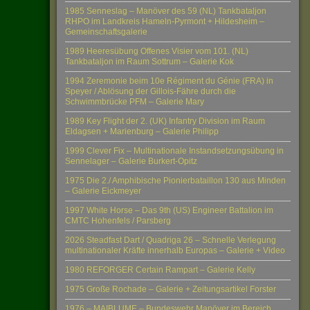
1985 Senneslag – Manöver des 59 (NL) Tankbataljon
RHPO im Landkreis Hameln-Pyrmont + Hildesheim –
Gemeinschaftsgalerie
1989 Heeresübung Offenes Visier vom 101. (NL)
Tankbataljon im Raum Sottrum – Galerie Kok
1994 Zeremonie beim 10e Régiment du Génie (FRA) in
Speyer / Ablösung der Gillois-Fähre durch die
Schwimmbrücke PFM – Galerie Mary
1989 Key Flight der 2. (UK) Infantry Division im Raum
Eldagsen + Marienburg – Galerie Philipp
1999 Clever Fix – Multinationale Instandsetzungsübung in
Sennelager – Galerie Burkert-Opitz
1975 Die 2./ Amphibische Pionierbataillon 130 aus Minden
– Galerie Eickmeyer
1997 White Horse – Das 9th (US) Engineer Battalion im
CMTC Hohenfels / Parsberg
2026 Steadfast Dart / Quadriga 26 – Schnelle Verlegung
multinationaler Kräfte innerhalb Europas – Galerie + Video
1980 REFORGER Certain Rampart – Galerie Kelly
1975 Große Rochade – Galerie + Zeitungsartikel Forster
1976 – MAIBLUME – Bundeswehr Manöver im Bereich