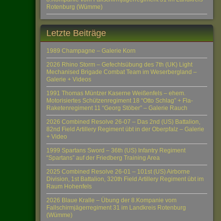
Rotenburg (Wümme)
Letzte Beiträge
1989 Champagne – Galerie Korn
2026 Rhino Storm – Gefechtsübung des 7th (UK) Light
Mechanised Brigade Combat Team im Weserbergland –
Galerie + Videos
1991 Thomas Müntzer Kaserne Weißenfels – ehem.
Motorisiertes Schützenregiment 18 “Otto Schlag” + Fla-
Raketenregiment 11 “Georg Stöber” – Galerie Rauch
2026 Combined Resolve 26-07 – Das 2nd (US) Battalion,
82nd Field Artillery Regiment übt in der Oberpfalz – Galerie
+ Video
1999 Spartans Sword – 36th (US) Infantry Regiment
“Spartans” auf der Friedberg Training Area
2025 Combined Resolve 26-01 – 101st (US) Airborne
Division, 1st Battalion, 320th Field Artillery Regiment übt im
Raum Hohenfels
2026 Blaue Kralle – Übung der 8.Kompanie vom
Fallschirmjägerregiment 31 im Landkreis Rotenburg
(Wümme)