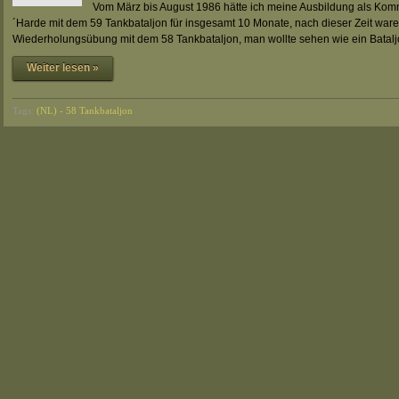
Vom März bis August 1986 hätte ich meine Ausbildung als Komm
´Harde mit dem 59 Tankbataljon für insgesamt 10 Monate, nach dieser Zeit war
Wiederholungsübung mit dem 58 Tankbataljon, man wollte sehen wie ein Batal
Weiter lesen »
Tags:
(NL) - 58 Tankbataljon