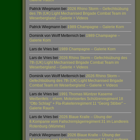
Galerie Rauch
Patrick Wiegmann
bei
2026 Rhino Storm – Gefechtsübung
des 7th (UK) Light Mechanised Brigade Combat Team im
Weserbergland – Galerie + Videos
Patrick Wiegmann
bei
1989 Champagne – Galerie Korn
Dominik von Wolff Metternich
bei
1989 Champagne –
Galerie Korn
Lars de Vries
bei
1989 Champagne – Galerie Korn
Lars de Vries
bei
2026 Rhino Storm – Gefechtsübung des
7th (UK) Light Mechanised Brigade Combat Team im
Weserbergland – Galerie + Videos
Dominik von Wolff Metternich
bei
2026 Rhino Storm –
Gefechtsübung des 7th (UK) Light Mechanised Brigade
Combat Team im Weserbergland – Galerie + Videos
Lars de Vries
bei
1991 Thomas Müntzer Kaserne
Weißenfels – ehem. Motorisiertes Schützenregiment 18
“Otto Schlag” + Fla-Raketenregiment 11 “Georg Stöber” –
Galerie Rauch
Lars de Vries
bei
2026 Blaue Kralle – Übung der
8.Kompanie vom Fallschirmjägerregiment 31 im Landkreis
Rotenburg (Wümme)
Patrick Wiegmann
bei
2026 Blaue Kralle – Übung der
8.Kompanie vom Fallschirmjägerregiment 31 im Landkreis