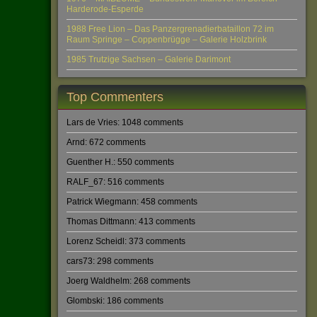
Harderode-Esperde
1988 Free Lion – Das Panzergrenadierbataillon 72 im
Raum Springe – Coppenbrügge – Galerie Holzbrink
1985 Trutzige Sachsen – Galerie Darimont
Top Commenters
Lars de Vries: 1048 comments
Arnd: 672 comments
Guenther H.: 550 comments
RALF_67: 516 comments
Patrick Wiegmann: 458 comments
Thomas Dittmann: 413 comments
Lorenz Scheidl: 373 comments
cars73: 298 comments
Joerg Waldhelm: 268 comments
Glombski: 186 comments