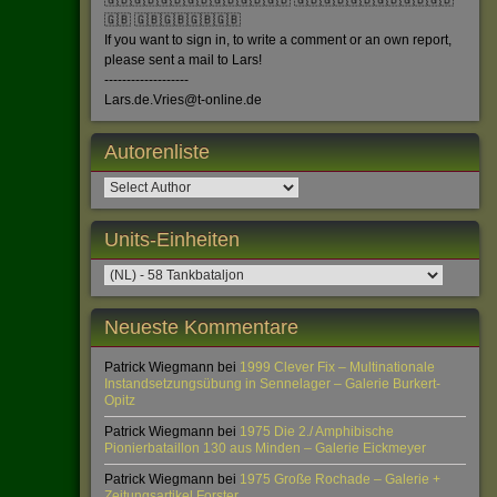
🇬🇧🇬🇧🇬🇧🇬🇧🇬🇧🇬🇧🇬🇧 🇬🇧🇬🇧🇬🇧🇬🇧🇬🇧🇬🇧
🇬🇧 🇬🇧🇬🇧🇬🇧🇬🇧
If you want to sign in, to write a comment or an own report,
please sent a mail to Lars!
-------------------
Lars.de.Vries@t-online.de
Autorenliste
Units-Einheiten
Neueste Kommentare
Patrick Wiegmann
bei
1999 Clever Fix – Multinationale
Instandsetzungsübung in Sennelager – Galerie Burkert-
Opitz
Patrick Wiegmann
bei
1975 Die 2./ Amphibische
Pionierbataillon 130 aus Minden – Galerie Eickmeyer
Patrick Wiegmann
bei
1975 Große Rochade – Galerie +
Zeitungsartikel Forster