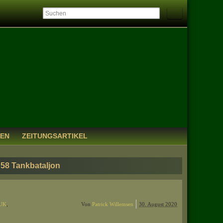
IEN
ZEITUNGSARTIKEL
 58 Tankbataljon
-UK
,
Von
Patrick Willemsen
30. August 2020