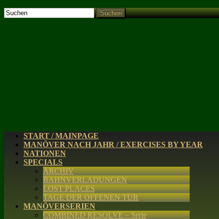
Suchen
START / MAINPAGE
MANÖVER NACH JAHR / EXERCISES BY YEAR
NATIONEN
SPECIALS
ARCHIV
BAHNVERLADUNGEN
LOST PLACES
TAGE DER OFFENEN TÜR
MANÖVERSERIEN
COMBINED RESOLVE – Serie