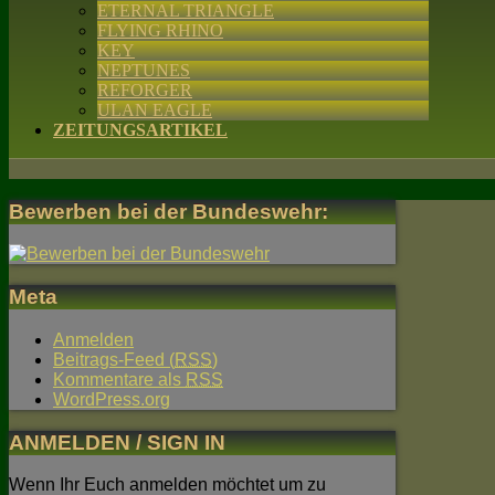
ETERNAL TRIANGLE
FLYING RHINO
KEY
NEPTUNES
REFORGER
ULAN EAGLE
ZEITUNGSARTIKEL
Bewerben bei der Bundeswehr:
Meta
Anmelden
Beitrags-Feed (
RSS
)
Kommentare als
RSS
WordPress.org
ANMELDEN / SIGN IN
Wenn Ihr Euch anmelden möchtet um zu