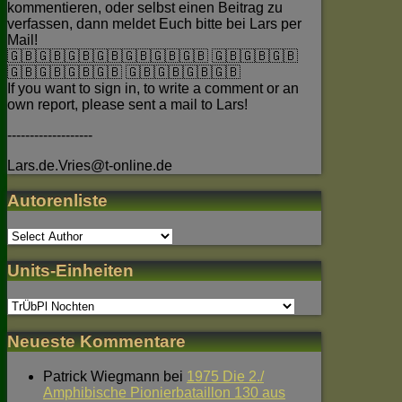
kommentieren, oder selbst einen Beitrag zu
verfassen, dann meldet Euch bitte bei Lars per
Mail!
🇬🇧🇬🇧🇬🇧🇬🇧🇬🇧🇬🇧🇬🇧 🇬🇧🇬🇧🇬🇧
🇬🇧🇬🇧🇬🇧🇬🇧 🇬🇧🇬🇧🇬🇧🇬🇧
If you want to sign in, to write a comment or an
own report, please sent a mail to Lars!
-------------------
Lars.de.Vries@t-online.de
Autorenliste
Units-Einheiten
Neueste Kommentare
Patrick Wiegmann
bei
1975 Die 2./
Amphibische Pionierbataillon 130 aus