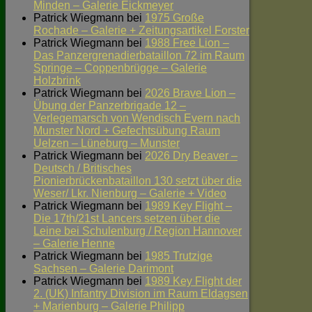
Minden – Galerie Eickmeyer
Patrick Wiegmann
bei
1975 Große
Rochade – Galerie + Zeitungsartikel Forster
Patrick Wiegmann
bei
1988 Free Lion –
Das Panzergrenadierbataillon 72 im Raum
Springe – Coppenbrügge – Galerie
Holzbrink
Patrick Wiegmann
bei
2026 Brave Lion –
Übung der Panzerbrigade 12 –
Verlegemarsch von Wendisch Evern nach
Munster Nord + Gefechtsübung Raum
Uelzen – Lüneburg – Munster
Patrick Wiegmann
bei
2026 Dry Beaver –
Deutsch / Britisches
Pionierbrückenbataillon 130 setzt über die
Weser/ Lkr. Nienburg – Galerie + Video
Patrick Wiegmann
bei
1989 Key Flight –
Die 17th/21st Lancers setzen über die
Leine bei Schulenburg / Region Hannover
– Galerie Henne
Patrick Wiegmann
bei
1985 Trutzige
Sachsen – Galerie Darimont
Patrick Wiegmann
bei
1989 Key Flight der
2. (UK) Infantry Division im Raum Eldagsen
+ Marienburg – Galerie Philipp