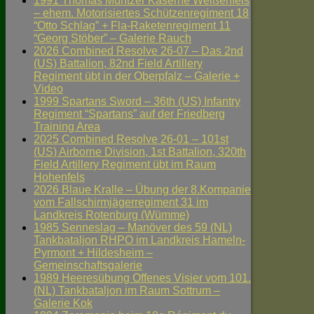
1991 Thomas Müntzer Kaserne Weißenfels
– ehem. Motorisiertes Schützenregiment 18
“Otto Schlag” + Fla-Raketenregiment 11
“Georg Stöber” – Galerie Rauch
2026 Combined Resolve 26-07 – Das 2nd
(US) Battalion, 82nd Field Artillery
Regiment übt in der Oberpfalz – Galerie +
Video
1999 Spartans Sword – 36th (US) Infantry
Regiment “Spartans” auf der Friedberg
Training Area
2025 Combined Resolve 26-01 – 101st
(US) Airborne Division, 1st Battalion, 320th
Field Artillery Regiment übt im Raum
Hohenfels
2026 Blaue Kralle – Übung der 8.Kompanie
vom Fallschirmjägerregiment 31 im
Landkreis Rotenburg (Wümme)
1985 Senneslag – Manöver des 59 (NL)
Tankbataljon RHPO im Landkreis Hameln-
Pyrmont + Hildesheim –
Gemeinschaftsgalerie
1989 Heeresübung Offenes Visier vom 101.
(NL) Tankbataljon im Raum Sottrum –
Galerie Kok