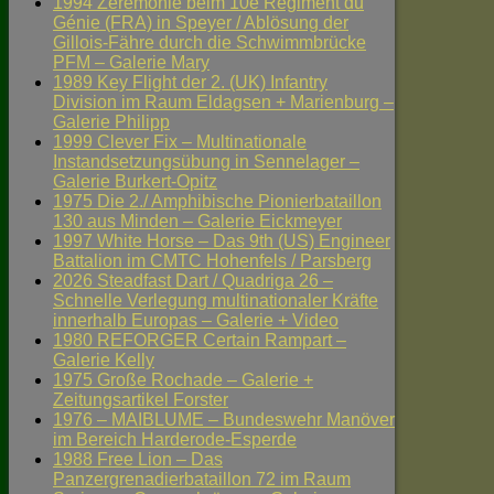
1994 Zeremonie beim 10e Régiment du
Génie (FRA) in Speyer / Ablösung der
Gillois-Fähre durch die Schwimmbrücke
PFM – Galerie Mary
1989 Key Flight der 2. (UK) Infantry
Division im Raum Eldagsen + Marienburg –
Galerie Philipp
1999 Clever Fix – Multinationale
Instandsetzungsübung in Sennelager –
Galerie Burkert-Opitz
1975 Die 2./ Amphibische Pionierbataillon
130 aus Minden – Galerie Eickmeyer
1997 White Horse – Das 9th (US) Engineer
Battalion im CMTC Hohenfels / Parsberg
2026 Steadfast Dart / Quadriga 26 –
Schnelle Verlegung multinationaler Kräfte
innerhalb Europas – Galerie + Video
1980 REFORGER Certain Rampart –
Galerie Kelly
1975 Große Rochade – Galerie +
Zeitungsartikel Forster
1976 – MAIBLUME – Bundeswehr Manöver
im Bereich Harderode-Esperde
1988 Free Lion – Das
Panzergrenadierbataillon 72 im Raum