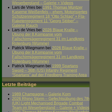
Weserbergland – Galerie + Videos
Lars de Vries
bei
1991 Thomas Müntzer
Kaserne Weißenfels – ehem. Motorisiertes
Schützenregiment 18 “Otto Schlag” + Fla-
Raketenregiment 11 “Georg Stöber” –
Galerie Rauch
Lars de Vries
bei
2026 Blaue Kralle –
Übung der 8.Kompanie vom
Fallschirmjägerregiment 31 im Landkreis
Rotenburg (Wümme)
Patrick Wiegmann
bei
2026 Blaue Kralle –
Übung der 8.Kompanie vom
Fallschirmjägerregiment 31 im Landkreis
Rotenburg (Wümme)
Patrick Wiegmann
bei
1999 Spartans
Sword – 36th (US) Infantry Regiment
“Spartans” auf der Friedberg Training Area
Letzte Beiträge
1989 Champagne – Galerie Korn
2026 Rhino Storm – Gefechtsübung des 7th
(UK) Light Mechanised Brigade Combat
Team im Weserbergland – Galerie + Videos