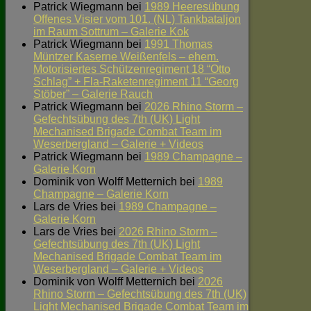
Patrick Wiegmann
bei
1989 Heeresübung
Offenes Visier vom 101. (NL) Tankbataljon
im Raum Sottrum – Galerie Kok
Patrick Wiegmann
bei
1991 Thomas
Müntzer Kaserne Weißenfels – ehem.
Motorisiertes Schützenregiment 18 “Otto
Schlag” + Fla-Raketenregiment 11 “Georg
Stöber” – Galerie Rauch
Patrick Wiegmann
bei
2026 Rhino Storm –
Gefechtsübung des 7th (UK) Light
Mechanised Brigade Combat Team im
Weserbergland – Galerie + Videos
Patrick Wiegmann
bei
1989 Champagne –
Galerie Korn
Dominik von Wolff Metternich
bei
1989
Champagne – Galerie Korn
Lars de Vries
bei
1989 Champagne –
Galerie Korn
Lars de Vries
bei
2026 Rhino Storm –
Gefechtsübung des 7th (UK) Light
Mechanised Brigade Combat Team im
Weserbergland – Galerie + Videos
Dominik von Wolff Metternich
bei
2026
Rhino Storm – Gefechtsübung des 7th (UK)
Light Mechanised Brigade Combat Team im