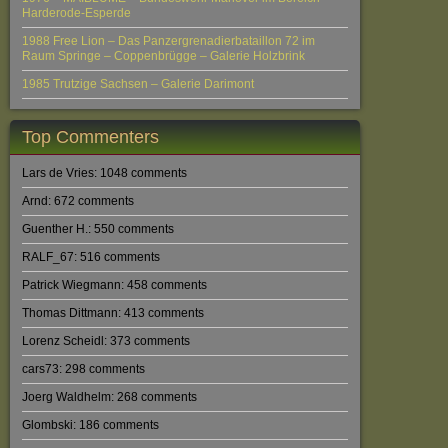
Harderode-Esperde
1988 Free Lion – Das Panzergrenadierbataillon 72 im
Raum Springe – Coppenbrügge – Galerie Holzbrink
1985 Trutzige Sachsen – Galerie Darimont
Top Commenters
Lars de Vries: 1048 comments
Arnd: 672 comments
Guenther H.: 550 comments
RALF_67: 516 comments
Patrick Wiegmann: 458 comments
Thomas Dittmann: 413 comments
Lorenz Scheidl: 373 comments
cars73: 298 comments
Joerg Waldhelm: 268 comments
Glombski: 186 comments