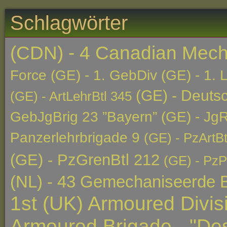
Schlagwörter
(CDN) - 4 Canadian Mech
Force
(GE) - 1. GebDiv
(GE) - 1. 
(GE) - Deutsc
(GE) - ArtLehrBtl 345
GebJgBrig 23 ”Bayern”
(GE) - JgR
Panzerlehrbrigade 9
(GE) - PzArtBt
(GE) - PzGrenBtl 212
(GE) - PzP
(NL) - 43 Gemechaniseerde B
1st (UK) Armoured Divis
Armoured Brigade - "Des