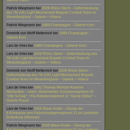
Galerie Rauch
Patrick Wiegmann
bei
2026 Rhino Storm – Gefechtsübung
des 7th (UK) Light Mechanised Brigade Combat Team im
Weserbergland – Galerie + Videos
Patrick Wiegmann
bei
1989 Champagne – Galerie Korn
Dominik von Wolff Metternich
bei
1989 Champagne –
Galerie Korn
Lars de Vries
bei
1989 Champagne – Galerie Korn
Lars de Vries
bei
2026 Rhino Storm – Gefechtsübung des
7th (UK) Light Mechanised Brigade Combat Team im
Weserbergland – Galerie + Videos
Dominik von Wolff Metternich
bei
2026 Rhino Storm –
Gefechtsübung des 7th (UK) Light Mechanised Brigade
Combat Team im Weserbergland – Galerie + Videos
Lars de Vries
bei
1991 Thomas Müntzer Kaserne
Weißenfels – ehem. Motorisiertes Schützenregiment 18
“Otto Schlag” + Fla-Raketenregiment 11 “Georg Stöber” –
Galerie Rauch
Lars de Vries
bei
2026 Blaue Kralle – Übung der
8.Kompanie vom Fallschirmjägerregiment 31 im Landkreis
Rotenburg (Wümme)
Patrick Wiegmann
bei
2026 Blaue Kralle – Übung der
8.Kompanie vom Fallschirmjägerregiment 31 im Landkreis