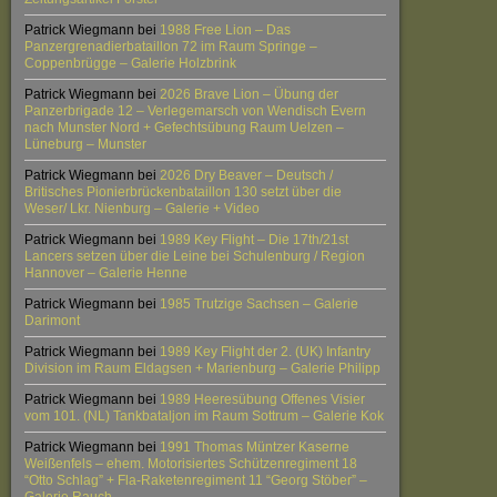
Patrick Wiegmann
bei
1988 Free Lion – Das
Panzergrenadierbataillon 72 im Raum Springe –
Coppenbrügge – Galerie Holzbrink
Patrick Wiegmann
bei
2026 Brave Lion – Übung der
Panzerbrigade 12 – Verlegemarsch von Wendisch Evern
nach Munster Nord + Gefechtsübung Raum Uelzen –
Lüneburg – Munster
Patrick Wiegmann
bei
2026 Dry Beaver – Deutsch /
Britisches Pionierbrückenbataillon 130 setzt über die
Weser/ Lkr. Nienburg – Galerie + Video
Patrick Wiegmann
bei
1989 Key Flight – Die 17th/21st
Lancers setzen über die Leine bei Schulenburg / Region
Hannover – Galerie Henne
Patrick Wiegmann
bei
1985 Trutzige Sachsen – Galerie
Darimont
Patrick Wiegmann
bei
1989 Key Flight der 2. (UK) Infantry
Division im Raum Eldagsen + Marienburg – Galerie Philipp
Patrick Wiegmann
bei
1989 Heeresübung Offenes Visier
vom 101. (NL) Tankbataljon im Raum Sottrum – Galerie Kok
Patrick Wiegmann
bei
1991 Thomas Müntzer Kaserne
Weißenfels – ehem. Motorisiertes Schützenregiment 18
“Otto Schlag” + Fla-Raketenregiment 11 “Georg Stöber” –