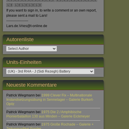
🇬🇧🇬🇧🇬🇧🇬🇧🇬🇧🇬🇧🇬🇧 🇬🇧🇬🇧🇬🇧🇬🇧🇬🇧🇬🇧
🇬🇧 🇬🇧🇬🇧🇬🇧🇬🇧
If you want to sign in, to write a comment or an own report,
please sent a mail to Lars!
-------------------
Lars.de.Vries@t-online.de
Autorenliste
Units-Einheiten
Neueste Kommentare
Patrick Wiegmann
bei
1999 Clever Fix – Multinationale
Instandsetzungsübung in Sennelager – Galerie Burkert-
Opitz
Patrick Wiegmann
bei
1975 Die 2./ Amphibische
Pionierbataillon 130 aus Minden – Galerie Eickmeyer
Patrick Wiegmann
bei
1975 Große Rochade – Galerie +
Zeitungsartikel Forster