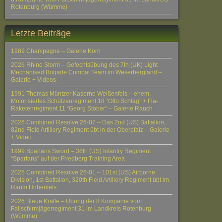
Rotenburg (Wümme)
Letzte Beiträge
1989 Champagne – Galerie Korn
2026 Rhino Storm – Gefechtsübung des 7th (UK) Light
Mechanised Brigade Combat Team im Weserbergland –
Galerie + Videos
1991 Thomas Müntzer Kaserne Weißenfels – ehem.
Motorisiertes Schützenregiment 18 “Otto Schlag” + Fla-
Raketenregiment 11 “Georg Stöber” – Galerie Rauch
2026 Combined Resolve 26-07 – Das 2nd (US) Battalion,
82nd Field Artillery Regiment übt in der Oberpfalz – Galerie
+ Video
1999 Spartans Sword – 36th (US) Infantry Regiment
“Spartans” auf der Friedberg Training Area
2025 Combined Resolve 26-01 – 101st (US) Airborne
Division, 1st Battalion, 320th Field Artillery Regiment übt im
Raum Hohenfels
2026 Blaue Kralle – Übung der 8.Kompanie vom
Fallschirmjägerregiment 31 im Landkreis Rotenburg
(Wümme)