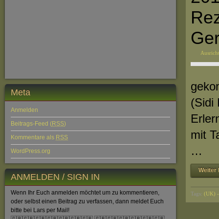
Rez
Ge
Ausrich
gekom
Meta
(Sidi
Anmelden
Erler
Beitrags-Feed (
RSS
)
mit T
Kommentare als
RSS
…
WordPress.org
Weiter 
ANMELDEN / SIGN IN
Wenn Ihr Euch anmelden möchtet um zu kommentieren,
Tags:
(UK) -
oder selbst einen Beitrag zu verfassen, dann meldet Euch
bitte bei Lars per Mail!