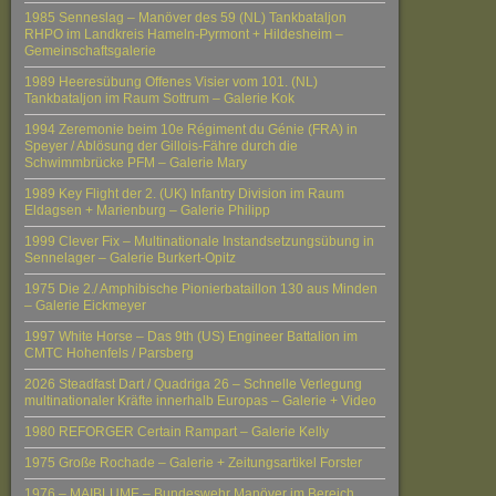
1985 Senneslag – Manöver des 59 (NL) Tankbataljon
RHPO im Landkreis Hameln-Pyrmont + Hildesheim –
Gemeinschaftsgalerie
1989 Heeresübung Offenes Visier vom 101. (NL)
Tankbataljon im Raum Sottrum – Galerie Kok
1994 Zeremonie beim 10e Régiment du Génie (FRA) in
Speyer / Ablösung der Gillois-Fähre durch die
Schwimmbrücke PFM – Galerie Mary
1989 Key Flight der 2. (UK) Infantry Division im Raum
Eldagsen + Marienburg – Galerie Philipp
1999 Clever Fix – Multinationale Instandsetzungsübung in
Sennelager – Galerie Burkert-Opitz
1975 Die 2./ Amphibische Pionierbataillon 130 aus Minden
– Galerie Eickmeyer
1997 White Horse – Das 9th (US) Engineer Battalion im
CMTC Hohenfels / Parsberg
2026 Steadfast Dart / Quadriga 26 – Schnelle Verlegung
multinationaler Kräfte innerhalb Europas – Galerie + Video
1980 REFORGER Certain Rampart – Galerie Kelly
1975 Große Rochade – Galerie + Zeitungsartikel Forster
1976 – MAIBLUME – Bundeswehr Manöver im Bereich