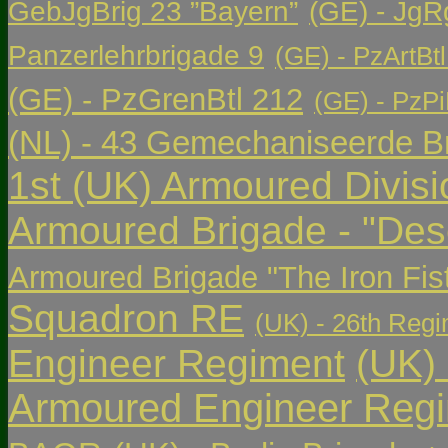
GebJgBrig 23 ”Bayern”
(GE) - JgR
Panzerlehrbrigade 9
(GE) - PzArtBtl
(GE) - PzGrenBtl 212
(GE) - PzPi
(NL) - 43 Gemechaniseerde Br
1st (UK) Armoured Divisi
Armoured Brigade - "Des
Armoured Brigade "The Iron Fis
Squadron RE
(UK) - 26th Regi
Engineer Regiment
(UK)
Armoured Engineer Reg