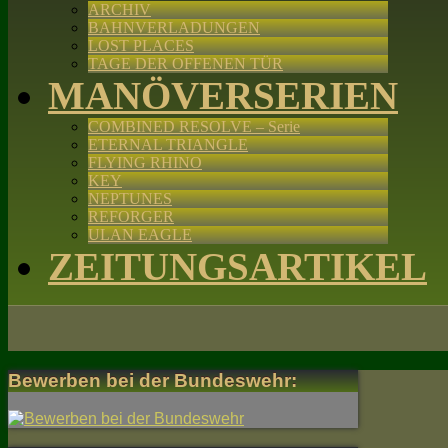
ARCHIV
BAHNVERLADUNGEN
LOST PLACES
TAGE DER OFFENEN TÜR
MANÖVERSERIEN
COMBINED RESOLVE – Serie
ETERNAL TRIANGLE
FLYING RHINO
KEY
NEPTUNES
REFORGER
ULAN EAGLE
ZEITUNGSARTIKEL
Bewerben bei der Bundeswehr: