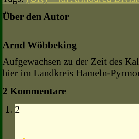
Über den Autor
Arnd Wöbbeking
Aufgewachsen zu der Zeit des Kal
hier im Landkreis Hameln-Pyrmon
2 Kommentare
2