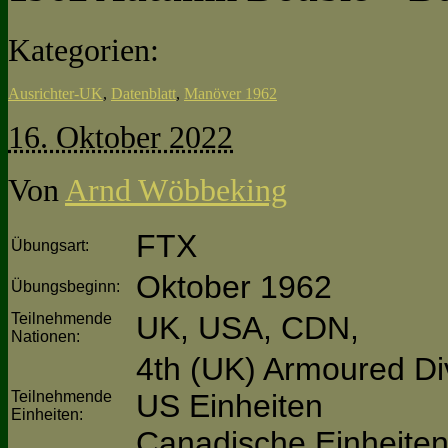
Kategorien:
Ausrichter-UK
,
Datenblatt
,
Manöver 1962
16. Oktober 2022
Von
Arnd Wöbbeking
FTX
Übungsart:
Oktober 1962
Übungsbeginn:
Teilnehmende
UK, USA, CDN,
Nationen:
4th (UK) Armoured Di
Teilnehmende
US Einheiten
Einheiten:
Canadische Einheite