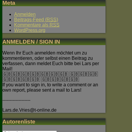
Meta
Anmelden
Beitrags-Feed (
RSS
)
Kommentare als
RSS
WordPress.org
ANMELDEN / SIGN IN
Wenn Ihr Euch anmelden möchtet um zu
kommentieren, oder selbst einen Beitrag zu
verfassen, dann meldet Euch bitte bei Lars per
Mail!
🇬🇧🇬🇧🇬🇧🇬🇧🇬🇧🇬🇧🇬🇧 🇬🇧🇬🇧🇬🇧
🇬🇧🇬🇧🇬🇧🇬🇧 🇬🇧🇬🇧🇬🇧🇬🇧
If you want to sign in, to write a comment or an
own report, please sent a mail to Lars!
-------------------
Lars.de.Vries@t-online.de
Autorenliste