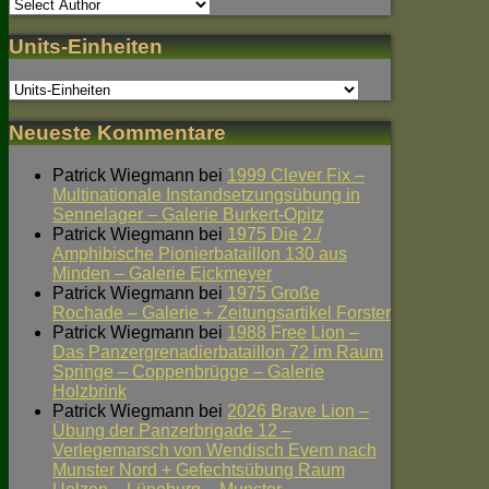
Units-Einheiten
Neueste Kommentare
Patrick Wiegmann
bei
1999 Clever Fix –
Multinationale Instandsetzungsübung in
Sennelager – Galerie Burkert-Opitz
Patrick Wiegmann
bei
1975 Die 2./
Amphibische Pionierbataillon 130 aus
Minden – Galerie Eickmeyer
Patrick Wiegmann
bei
1975 Große
Rochade – Galerie + Zeitungsartikel Forster
Patrick Wiegmann
bei
1988 Free Lion –
Das Panzergrenadierbataillon 72 im Raum
Springe – Coppenbrügge – Galerie
Holzbrink
Patrick Wiegmann
bei
2026 Brave Lion –
Übung der Panzerbrigade 12 –
Verlegemarsch von Wendisch Evern nach
Munster Nord + Gefechtsübung Raum