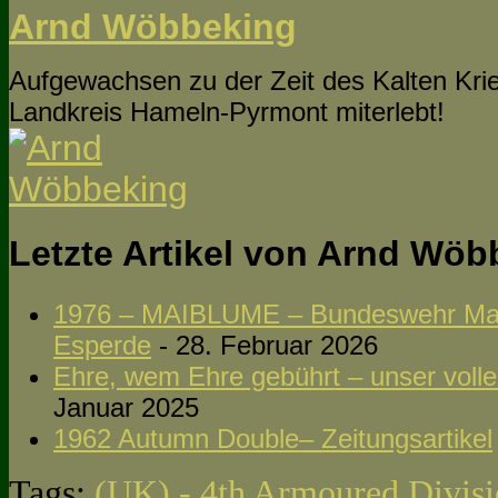
Arnd Wöbbeking
Aufgewachsen zu der Zeit des Kalten Krie
Landkreis Hameln-Pyrmont miterlebt!
Letzte Artikel von Arnd Wö
1976 – MAIBLUME – Bundeswehr Man
Esperde
- 28. Februar 2026
Ehre, wem Ehre gebührt – unser volle
Januar 2025
1962 Autumn Double– Zeitungsartikel
Tags:
(UK) - 4th Armoured Divis