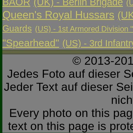
BAOR
(UK) - Berlin Brigade
(
Queen's Royal Hussars
(UK
Guards
(US) - 1st Armored Division 
"Spearhead"
(US) - 3rd Infant
© 2013-201
Jedes Foto auf dieser Se
Jeder Text auf dieser Sei
nic
Every photo on this page
text on this page is pro