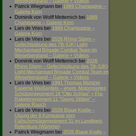
Weserbergland – Galerie + Videos
Patrick Wiegmann
bei
1989 Champagne –
Galerie Korn
Dominik von Wolff Metternich
bei
1989
Champagne – Galerie Korn
Lars de Vries
bei
1989 Champagne –
Galerie Korn
Lars de Vries
bei
2026 Rhino Storm –
Gefechtsübung des 7th (UK) Light
Mechanised Brigade Combat Team im
Weserbergland – Galerie + Videos
Dominik von Wolff Metternich
bei
2026
Rhino Storm – Gefechtsübung des 7th (UK)
Light Mechanised Brigade Combat Team im
Weserbergland – Galerie + Videos
Lars de Vries
bei
1991 Thomas Müntzer
Kaserne Weißenfels – ehem. Motorisiertes
Schützenregiment 18 “Otto Schlag” + Fla-
Raketenregiment 11 “Georg Stöber” –
Galerie Rauch
Lars de Vries
bei
2026 Blaue Kralle –
Übung der 8.Kompanie vom
Fallschirmjägerregiment 31 im Landkreis
Rotenburg (Wümme)
Patrick Wiegmann
bei
2026 Blaue Kralle –