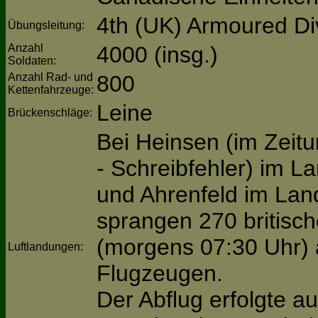
4th (UK) Armoured Di
Übungsleitung:
Anzahl
4000 (insg.)
Soldaten:
Anzahl Rad- und
800
Kettenfahrzeuge:
Leine
Brückenschläge:
Bei Heinsen (im Zeit
- Schreibfehler) im La
und Ahrenfeld im La
sprangen 270 britisch
(morgens 07:30 Uhr) 
Luftlandungen:
Flugzeugen.
Der Abflug erfolgte 