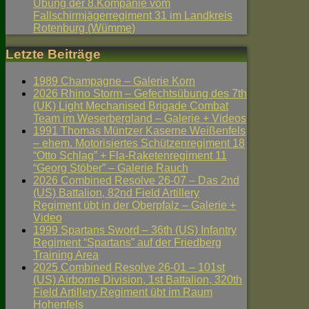
Übung der 8.Kompanie vom
Fallschirmjägerregiment 31 im Landkreis
Rotenburg (Wümme)
Letzte Beiträge
1989 Champagne – Galerie Korn
2026 Rhino Storm – Gefechtsübung des 7th
(UK) Light Mechanised Brigade Combat
Team im Weserbergland – Galerie + Videos
1991 Thomas Müntzer Kaserne Weißenfels
– ehem. Motorisiertes Schützenregiment 18
“Otto Schlag” + Fla-Raketenregiment 11
“Georg Stöber” – Galerie Rauch
2026 Combined Resolve 26-07 – Das 2nd
(US) Battalion, 82nd Field Artillery
Regiment übt in der Oberpfalz – Galerie +
Video
1999 Spartans Sword – 36th (US) Infantry
Regiment “Spartans” auf der Friedberg
Training Area
2025 Combined Resolve 26-01 – 101st
(US) Airborne Division, 1st Battalion, 320th
Field Artillery Regiment übt im Raum
Hohenfels