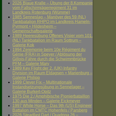
2026 Blaue Kralle – Übung der 8.Kompanie
vom Fallschirmjägerregiment 31 im
Landkreis Rotenburg (Wümme)
1985 Senneslag – Manöver des 59 (NL)
Tankbataljon RHPO im Landkreis Hameln-
Pyrmont + Hildesheim –
Gemeinschaftsgalerie
1989 Heeresübung Offenes Visier vom 101.
(NL) Tankbataljon im Raum Sottrum –
Galerie Kok
1994 Zeremonie beim 10e Régiment du
Génie (FRA) in Speyer / Ablösung der
Gillois-Fähre durch die Schwimmbrücke
PFM – Galerie Mary
1989 Key Flight der 2. (UK) Infantry
Division im Raum Eldagsen + Marienburg –
Galerie Philipp
1999 Clever Fix – Multinationale
Instandsetzungsübung in Sennelager –
Galerie Burkert-Opitz
1975 Die 2./ Amphibische Pionierbataillon
130 aus Minden – Galerie Eickmeyer
1997 White Horse – Das 9th (US) Engineer
Battalion im CMTC Hohenfels / Parsberg
2026 Steadfast Dart / Quadriga 26 –