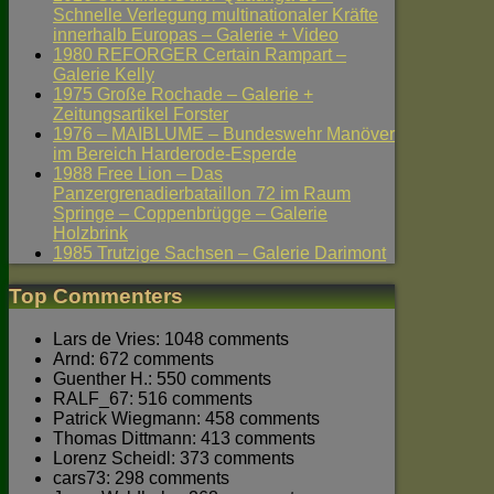
Schnelle Verlegung multinationaler Kräfte
innerhalb Europas – Galerie + Video
1980 REFORGER Certain Rampart –
Galerie Kelly
1975 Große Rochade – Galerie +
Zeitungsartikel Forster
1976 – MAIBLUME – Bundeswehr Manöver
im Bereich Harderode-Esperde
1988 Free Lion – Das
Panzergrenadierbataillon 72 im Raum
Springe – Coppenbrügge – Galerie
Holzbrink
1985 Trutzige Sachsen – Galerie Darimont
Top Commenters
Lars de Vries: 1048 comments
Arnd: 672 comments
Guenther H.: 550 comments
RALF_67: 516 comments
Patrick Wiegmann: 458 comments
Thomas Dittmann: 413 comments
Lorenz Scheidl: 373 comments
cars73: 298 comments