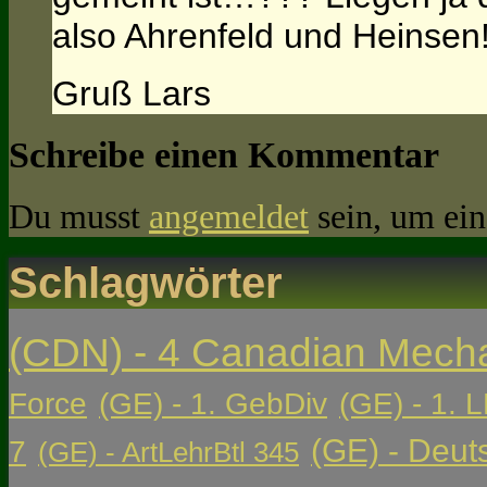
also Ahrenfeld und Heinsen!
Gruß Lars
Schreibe einen Kommentar
Du musst
angemeldet
sein, um ei
Schlagwörter
(CDN) - 4 Canadian Mech
Force
(GE) - 1. GebDiv
(GE) - 1. L
(GE) - Deut
7
(GE) - ArtLehrBtl 345