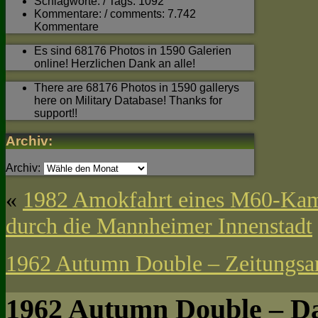
Schlagworte: / Tags: 1092
Kommentare: / comments: 7.742
Kommentare
Es sind 68176 Photos in 1590 Galerien
online! Herzlichen Dank an alle!
There are 68176 Photos in 1590 gallerys
here on Military Database! Thanks for
support!!
Archiv:
Archiv:
«
1982 Amokfahrt eines M60-Kam
durch die Mannheimer Innenstadt
1962 Autumn Double – Zeitungsar
1962 Autumn Double – Da