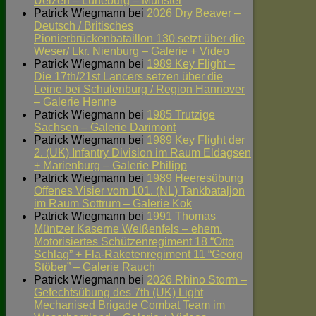
Uelzen – Lüneburg – Munster
Patrick Wiegmann
bei
2026 Dry Beaver –
Deutsch / Britisches
Pionierbrückenbataillon 130 setzt über die
Weser/ Lkr. Nienburg – Galerie + Video
Patrick Wiegmann
bei
1989 Key Flight –
Die 17th/21st Lancers setzen über die
Leine bei Schulenburg / Region Hannover
– Galerie Henne
Patrick Wiegmann
bei
1985 Trutzige
Sachsen – Galerie Darimont
Patrick Wiegmann
bei
1989 Key Flight der
2. (UK) Infantry Division im Raum Eldagsen
+ Marienburg – Galerie Philipp
Patrick Wiegmann
bei
1989 Heeresübung
Offenes Visier vom 101. (NL) Tankbataljon
im Raum Sottrum – Galerie Kok
Patrick Wiegmann
bei
1991 Thomas
Müntzer Kaserne Weißenfels – ehem.
Motorisiertes Schützenregiment 18 “Otto
Schlag” + Fla-Raketenregiment 11 “Georg
Stöber” – Galerie Rauch
Patrick Wiegmann
bei
2026 Rhino Storm –
Gefechtsübung des 7th (UK) Light
Mechanised Brigade Combat Team im