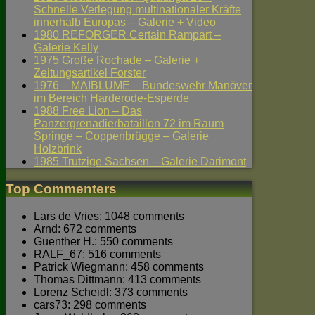
Schnelle Verlegung multinationaler Kräfte
innerhalb Europas – Galerie + Video
1980 REFORGER Certain Rampart –
Galerie Kelly
1975 Große Rochade – Galerie +
Zeitungsartikel Forster
1976 – MAIBLUME – Bundeswehr Manöver
im Bereich Harderode-Esperde
1988 Free Lion – Das
Panzergrenadierbataillon 72 im Raum
Springe – Coppenbrügge – Galerie
Holzbrink
1985 Trutzige Sachsen – Galerie Darimont
Top Commenters
Lars de Vries: 1048 comments
Arnd: 672 comments
Guenther H.: 550 comments
RALF_67: 516 comments
Patrick Wiegmann: 458 comments
Thomas Dittmann: 413 comments
Lorenz Scheidl: 373 comments
cars73: 298 comments