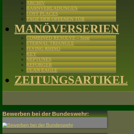
ARCHIV
BAHNVERLADUNGEN
LOST PLACES
TAGE DER OFFENEN TÜR
MANÖVERSERIEN
COMBINED RESOLVE – Serie
ETERNAL TRIANGLE
FLYING RHINO
KEY
NEPTUNES
REFORGER
ULAN EAGLE
ZEITUNGSARTIKEL
Bewerben bei der Bundeswehr: