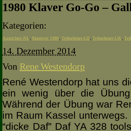
1980 Klaver Go-Go – Gal
Kategorien:
Ausrichter-NL
,
Manöver 1980
,
Teilnehmer-GE
,
Teilnehmer-UK
,
Tei
14. Dezember 2014
Von
Rene Westendorp
René Westendorp hat uns die
ein wenig über die Übung
Während der Übung war René 
im Raum Kassel unterwegs. 
“dicke Daf” Daf YA 328 tool