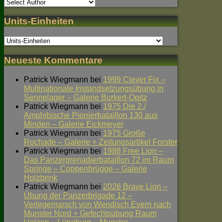
Units-Einheiten
Neueste Kommentare
Patrick Wiegmann
bei
1999 Clever Fix –
Multinationale Instandsetzungsübung in
Sennelager – Galerie Burkert-Opitz
Patrick Wiegmann
bei
1975 Die 2./
Amphibische Pionierbataillon 130 aus
Minden – Galerie Eickmeyer
Patrick Wiegmann
bei
1975 Große
Rochade – Galerie + Zeitungsartikel Forster
Patrick Wiegmann
bei
1988 Free Lion –
Das Panzergrenadierbataillon 72 im Raum
Springe – Coppenbrügge – Galerie
Holzbrink
Patrick Wiegmann
bei
2026 Brave Lion –
Übung der Panzerbrigade 12 –
Verlegemarsch von Wendisch Evern nach
Munster Nord + Gefechtsübung Raum