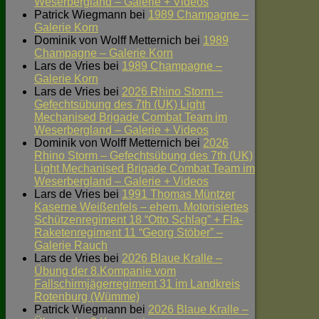
Weserbergland – Galerie + Videos
Patrick Wiegmann
bei
1989 Champagne –
Galerie Korn
Dominik von Wolff Metternich
bei
1989
Champagne – Galerie Korn
Lars de Vries
bei
1989 Champagne –
Galerie Korn
Lars de Vries
bei
2026 Rhino Storm –
Gefechtsübung des 7th (UK) Light
Mechanised Brigade Combat Team im
Weserbergland – Galerie + Videos
Dominik von Wolff Metternich
bei
2026
Rhino Storm – Gefechtsübung des 7th (UK)
Light Mechanised Brigade Combat Team im
Weserbergland – Galerie + Videos
Lars de Vries
bei
1991 Thomas Müntzer
Kaserne Weißenfels – ehem. Motorisiertes
Schützenregiment 18 “Otto Schlag” + Fla-
Raketenregiment 11 “Georg Stöber” –
Galerie Rauch
Lars de Vries
bei
2026 Blaue Kralle –
Übung der 8.Kompanie vom
Fallschirmjägerregiment 31 im Landkreis
Rotenburg (Wümme)
Patrick Wiegmann
bei
2026 Blaue Kralle –