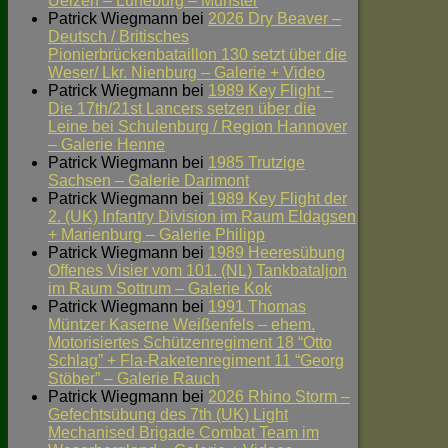
Uelzen – Lüneburg – Munster
Patrick Wiegmann
bei
2026 Dry Beaver –
Deutsch / Britisches
Pionierbrückenbataillon 130 setzt über die
Weser/ Lkr. Nienburg – Galerie + Video
Patrick Wiegmann
bei
1989 Key Flight –
Die 17th/21st Lancers setzen über die
Leine bei Schulenburg / Region Hannover
– Galerie Henne
Patrick Wiegmann
bei
1985 Trutzige
Sachsen – Galerie Darimont
Patrick Wiegmann
bei
1989 Key Flight der
2. (UK) Infantry Division im Raum Eldagsen
+ Marienburg – Galerie Philipp
Patrick Wiegmann
bei
1989 Heeresübung
Offenes Visier vom 101. (NL) Tankbataljon
im Raum Sottrum – Galerie Kok
Patrick Wiegmann
bei
1991 Thomas
Müntzer Kaserne Weißenfels – ehem.
Motorisiertes Schützenregiment 18 “Otto
Schlag” + Fla-Raketenregiment 11 “Georg
Stöber” – Galerie Rauch
Patrick Wiegmann
bei
2026 Rhino Storm –
Gefechtsübung des 7th (UK) Light
Mechanised Brigade Combat Team im