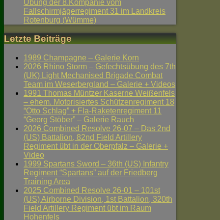
Übung der 8.Kompanie vom
Fallschirmjägerregiment 31 im Landkreis
Rotenburg (Wümme)
Letzte Beiträge
1989 Champagne – Galerie Korn
2026 Rhino Storm – Gefechtsübung des 7th
(UK) Light Mechanised Brigade Combat
Team im Weserbergland – Galerie + Videos
1991 Thomas Müntzer Kaserne Weißenfels
– ehem. Motorisiertes Schützenregiment 18
“Otto Schlag” + Fla-Raketenregiment 11
“Georg Stöber” – Galerie Rauch
2026 Combined Resolve 26-07 – Das 2nd
(US) Battalion, 82nd Field Artillery
Regiment übt in der Oberpfalz – Galerie +
Video
1999 Spartans Sword – 36th (US) Infantry
Regiment “Spartans” auf der Friedberg
Training Area
2025 Combined Resolve 26-01 – 101st
(US) Airborne Division, 1st Battalion, 320th
Field Artillery Regiment übt im Raum
Hohenfels