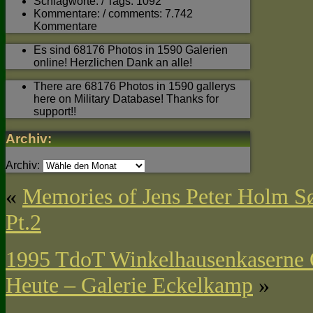
Schlagworte: / Tags: 1092
Kommentare: / comments: 7.742
Kommentare
Es sind 68176 Photos in 1590 Galerien
online! Herzlichen Dank an alle!
There are 68176 Photos in 1590 gallerys
here on Military Database! Thanks for
support!!
Archiv:
Archiv:
«
Memories of Jens Peter Holm 
Pt.2
1995 TdoT Winkelhausenkaserne 
Heute – Galerie Eckelkamp
»