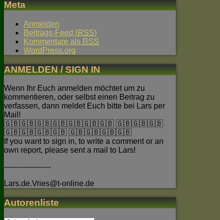
Meta
Anmelden
Beitrags-Feed (
RSS
)
Kommentare als
RSS
WordPress.org
ANMELDEN / SIGN IN
Wenn Ihr Euch anmelden möchtet um zu
kommentieren, oder selbst einen Beitrag zu
verfassen, dann meldet Euch bitte bei Lars per
Mail!
🇬🇧🇬🇧🇬🇧🇬🇧🇬🇧🇬🇧🇬🇧 🇬🇧🇬🇧🇬🇧
🇬🇧🇬🇧🇬🇧🇬🇧 🇬🇧🇬🇧🇬🇧🇬🇧
If you want to sign in, to write a comment or an
own report, please sent a mail to Lars!
-------------------
Lars.de.Vries@t-online.de
Autorenliste