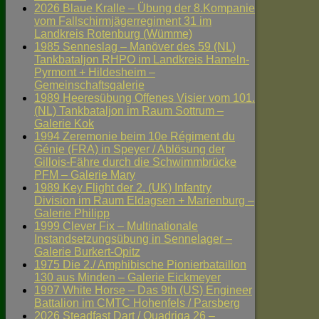
2026 Blaue Kralle – Übung der 8.Kompanie
vom Fallschirmjägerregiment 31 im
Landkreis Rotenburg (Wümme)
1985 Senneslag – Manöver des 59 (NL)
Tankbataljon RHPO im Landkreis Hameln-
Pyrmont + Hildesheim –
Gemeinschaftsgalerie
1989 Heeresübung Offenes Visier vom 101.
(NL) Tankbataljon im Raum Sottrum –
Galerie Kok
1994 Zeremonie beim 10e Régiment du
Génie (FRA) in Speyer / Ablösung der
Gillois-Fähre durch die Schwimmbrücke
PFM – Galerie Mary
1989 Key Flight der 2. (UK) Infantry
Division im Raum Eldagsen + Marienburg –
Galerie Philipp
1999 Clever Fix – Multinationale
Instandsetzungsübung in Sennelager –
Galerie Burkert-Opitz
1975 Die 2./ Amphibische Pionierbataillon
130 aus Minden – Galerie Eickmeyer
1997 White Horse – Das 9th (US) Engineer
Battalion im CMTC Hohenfels / Parsberg
2026 Steadfast Dart / Quadriga 26 –