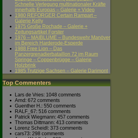
Schnelle Verlegung multinationaler Kräfte
innerhalb Europas – Galerie + Video
1980 REFORGER Certain Rampart –
Galerie Kelly
1975 Große Rochade – Galerie +
Zeitungsartikel Forster
1976 – MAIBLUME – Bundeswehr Manöver
im Bereich Harderode-Esperde
1988 Free Lion – Das
Panzergrenadierbataillon 72 im Raum
Springe – Coppenbrügge – Galerie
Holzbrink
1985 Trutzige Sachsen – Galerie Darimont
Top Commenters
Lars de Vries: 1048 comments
Arnd: 672 comments
Guenther H.: 550 comments
RALF_67: 516 comments
Patrick Wiegmann: 457 comments
Thomas Dittmann: 413 comments
Lorenz Scheidl: 373 comments
cars73: 298 comments