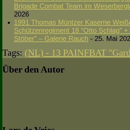
Brigade Combat Team im Weserbergla
2026
1991 Thomas Müntzer Kaserne Weißen
Schützenregiment 18 “Otto Schlag” +
Stöber” – Galerie Rauch
- 25. Mai 20
Tags:
(NL) - 13 PAINFBAT "Garde 
Über den Autor
Lars de Vries