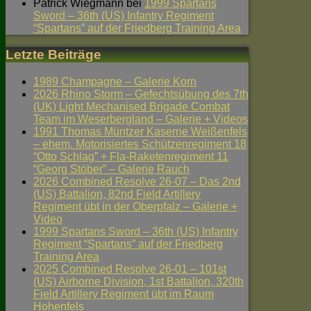
Patrick Wiegmann
bei
1999 Spartans
Sword – 36th (US) Infantry Regiment
“Spartans” auf der Friedberg Training Area
Letzte Beiträge
1989 Champagne – Galerie Korn
2026 Rhino Storm – Gefechtsübung des 7th
(UK) Light Mechanised Brigade Combat
Team im Weserbergland – Galerie + Videos
1991 Thomas Müntzer Kaserne Weißenfels
– ehem. Motorisiertes Schützenregiment 18
“Otto Schlag” + Fla-Raketenregiment 11
“Georg Stöber” – Galerie Rauch
2026 Combined Resolve 26-07 – Das 2nd
(US) Battalion, 82nd Field Artillery
Regiment übt in der Oberpfalz – Galerie +
Video
1999 Spartans Sword – 36th (US) Infantry
Regiment “Spartans” auf der Friedberg
Training Area
2025 Combined Resolve 26-01 – 101st
(US) Airborne Division, 1st Battalion, 320th
Field Artillery Regiment übt im Raum
Hohenfels