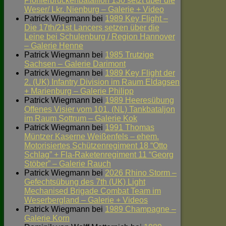
Pionierbrückenbataillon 130 setzt über die
Weser/ Lkr. Nienburg – Galerie + Video
Patrick Wiegmann
bei
1989 Key Flight –
Die 17th/21st Lancers setzen über die
Leine bei Schulenburg / Region Hannover
– Galerie Henne
Patrick Wiegmann
bei
1985 Trutzige
Sachsen – Galerie Darimont
Patrick Wiegmann
bei
1989 Key Flight der
2. (UK) Infantry Division im Raum Eldagsen
+ Marienburg – Galerie Philipp
Patrick Wiegmann
bei
1989 Heeresübung
Offenes Visier vom 101. (NL) Tankbataljon
im Raum Sottrum – Galerie Kok
Patrick Wiegmann
bei
1991 Thomas
Müntzer Kaserne Weißenfels – ehem.
Motorisiertes Schützenregiment 18 “Otto
Schlag” + Fla-Raketenregiment 11 “Georg
Stöber” – Galerie Rauch
Patrick Wiegmann
bei
2026 Rhino Storm –
Gefechtsübung des 7th (UK) Light
Mechanised Brigade Combat Team im
Weserbergland – Galerie + Videos
Patrick Wiegmann
bei
1989 Champagne –
Galerie Korn