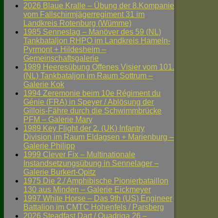
2026 Blaue Kralle – Übung der 8.Kompanie
vom Fallschirmjägerregiment 31 im
Landkreis Rotenburg (Wümme)
1985 Senneslag – Manöver des 59 (NL)
Tankbataljon RHPO im Landkreis Hameln-
Pyrmont + Hildesheim –
Gemeinschaftsgalerie
1989 Heeresübung Offenes Visier vom 101.
(NL) Tankbataljon im Raum Sottrum –
Galerie Kok
1994 Zeremonie beim 10e Régiment du
Génie (FRA) in Speyer / Ablösung der
Gillois-Fähre durch die Schwimmbrücke
PFM – Galerie Mary
1989 Key Flight der 2. (UK) Infantry
Division im Raum Eldagsen + Marienburg –
Galerie Philipp
1999 Clever Fix – Multinationale
Instandsetzungsübung in Sennelager –
Galerie Burkert-Opitz
1975 Die 2./ Amphibische Pionierbataillon
130 aus Minden – Galerie Eickmeyer
1997 White Horse – Das 9th (US) Engineer
Battalion im CMTC Hohenfels / Parsberg
2026 Steadfast Dart / Quadriga 26 –