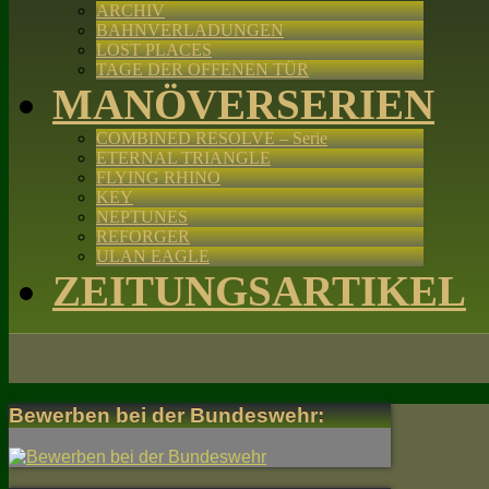
ARCHIV
BAHNVERLADUNGEN
LOST PLACES
TAGE DER OFFENEN TÜR
MANÖVERSERIEN
COMBINED RESOLVE – Serie
ETERNAL TRIANGLE
FLYING RHINO
KEY
NEPTUNES
REFORGER
ULAN EAGLE
ZEITUNGSARTIKEL
Bewerben bei der Bundeswehr: