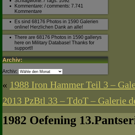
Schlagworte: / Tags: 1092
Kommentare: / comments: 7.741
Kommentare
Es sind 68176 Photos in 1590 Galerien
online! Herzlichen Dank an alle!
There are 68176 Photos in 1590 gallerys
here on Military Database! Thanks for
support!!
Archiv:
Archiv:
«
1988 Iron Hammer Teil 3 – Gal
2013 PzBtl 33 – TdoT – Galerie d
1982 Oefening 13.Pantser