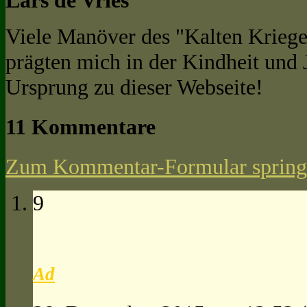
Viele Manöver des "Kalten Kriege
prägten mich in der Kindheit und
Ursprung zu dieser Webseite!
11 Kommentare
Zum Kommentar-Formular spring
9
Ad