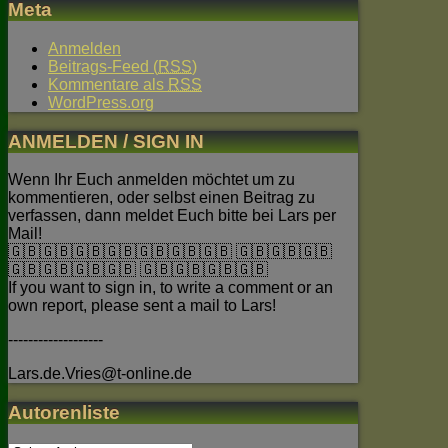
Meta
Anmelden
Beitrags-Feed (
RSS
)
Kommentare als
RSS
WordPress.org
ANMELDEN / SIGN IN
Wenn Ihr Euch anmelden möchtet um zu
kommentieren, oder selbst einen Beitrag zu
verfassen, dann meldet Euch bitte bei Lars per
Mail!
🇬🇧🇬🇧🇬🇧🇬🇧🇬🇧🇬🇧🇬🇧 🇬🇧🇬🇧🇬🇧
🇬🇧🇬🇧🇬🇧🇬🇧 🇬🇧🇬🇧🇬🇧🇬🇧
If you want to sign in, to write a comment or an
own report, please sent a mail to Lars!
-------------------
Lars.de.Vries@t-online.de
Autorenliste