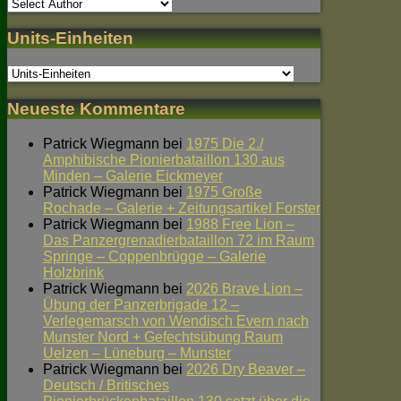
Units-Einheiten
Neueste Kommentare
Patrick Wiegmann
bei
1975 Die 2./
Amphibische Pionierbataillon 130 aus
Minden – Galerie Eickmeyer
Patrick Wiegmann
bei
1975 Große
Rochade – Galerie + Zeitungsartikel Forster
Patrick Wiegmann
bei
1988 Free Lion –
Das Panzergrenadierbataillon 72 im Raum
Springe – Coppenbrügge – Galerie
Holzbrink
Patrick Wiegmann
bei
2026 Brave Lion –
Übung der Panzerbrigade 12 –
Verlegemarsch von Wendisch Evern nach
Munster Nord + Gefechtsübung Raum
Uelzen – Lüneburg – Munster
Patrick Wiegmann
bei
2026 Dry Beaver –
Deutsch / Britisches