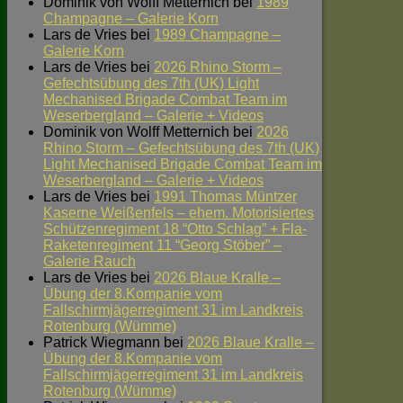
Dominik von Wolff Metternich
bei
1989
Champagne – Galerie Korn
Lars de Vries
bei
1989 Champagne –
Galerie Korn
Lars de Vries
bei
2026 Rhino Storm –
Gefechtsübung des 7th (UK) Light
Mechanised Brigade Combat Team im
Weserbergland – Galerie + Videos
Dominik von Wolff Metternich
bei
2026
Rhino Storm – Gefechtsübung des 7th (UK)
Light Mechanised Brigade Combat Team im
Weserbergland – Galerie + Videos
Lars de Vries
bei
1991 Thomas Müntzer
Kaserne Weißenfels – ehem. Motorisiertes
Schützenregiment 18 “Otto Schlag” + Fla-
Raketenregiment 11 “Georg Stöber” –
Galerie Rauch
Lars de Vries
bei
2026 Blaue Kralle –
Übung der 8.Kompanie vom
Fallschirmjägerregiment 31 im Landkreis
Rotenburg (Wümme)
Patrick Wiegmann
bei
2026 Blaue Kralle –
Übung der 8.Kompanie vom
Fallschirmjägerregiment 31 im Landkreis
Rotenburg (Wümme)