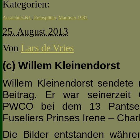
Kategorien:
Ausrichter-NL
,
Fotosplitter
,
Manöver 1982
25. August 2013
Von
Lars de Vries
(c) Willem Kleinendorst
Willem Kleinendorst sendete 
Beitrag. Er war seinerzeit
PWCO bei dem 13 Pantserin
Fuseliers Prinses Irene – Cha
Die Bilder entstanden währe