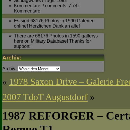
Schlagworte: / Tags: 1092
Kommentare: / comments: 7.741
Kommentare
Es sind 68176 Photos in 1590 Galerien
online! Herzlichen Dank an alle!
There are 68176 Photos in 1590 gallerys
here on Military Database! Thanks for
support!!
Archiv:
Archiv:
«
1978 Saxon Drive – Galerie Fre
2007 TdoT Augustdorf
»
1987 REFORGER – Certai
Remue T1