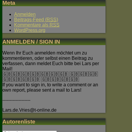
Meta
Anmelden
Beitrags-Feed (
RSS
)
Kommentare als
RSS
WordPress.org
ANMELDEN / SIGN IN
Wenn Ihr Euch anmelden möchtet um zu
kommentieren, oder selbst einen Beitrag zu
verfassen, dann meldet Euch bitte bei Lars per
Mail!
🇬🇧🇬🇧🇬🇧🇬🇧🇬🇧🇬🇧🇬🇧 🇬🇧🇬🇧🇬🇧
🇬🇧🇬🇧🇬🇧🇬🇧 🇬🇧🇬🇧🇬🇧🇬🇧
If you want to sign in, to write a comment or an
own report, please sent a mail to Lars!
-------------------
Lars.de.Vries@t-online.de
Autorenliste