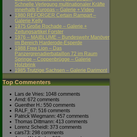
Schnelle Verlegung multinationaler Kräfte
innerhalb Europas – Galerie + Video
1980 REFORGER Certain Rampart –
Galerie Kelly
1975 Große Rochade – Galerie +
Zeitungsartikel Forster
1976 – MAIBLUME – Bundeswehr Manöver
im Bereich Harderode-Esperde
1988 Free Lion – Das
Panzergrenadierbataillon 72 im Raum
Springe – Coppenbrügge – Galerie
Holzbrink
1985 Trutzige Sachsen – Galerie Darimont
Top Commenters
Lars de Vries: 1048 comments
Arnd: 672 comments
Guenther H.: 550 comments
RALF_67: 516 comments
Patrick Wiegmann: 457 comments
Thomas Dittmann: 413 comments
Lorenz Scheidl: 373 comments
cars73: 298 comments