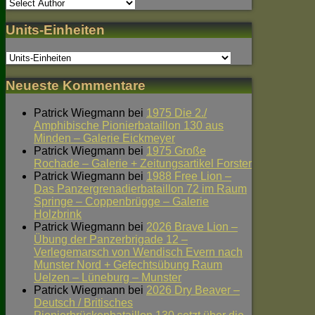
Units-Einheiten
Neueste Kommentare
Patrick Wiegmann
bei
1975 Die 2./
Amphibische Pionierbataillon 130 aus
Minden – Galerie Eickmeyer
Patrick Wiegmann
bei
1975 Große
Rochade – Galerie + Zeitungsartikel Forster
Patrick Wiegmann
bei
1988 Free Lion –
Das Panzergrenadierbataillon 72 im Raum
Springe – Coppenbrügge – Galerie
Holzbrink
Patrick Wiegmann
bei
2026 Brave Lion –
Übung der Panzerbrigade 12 –
Verlegemarsch von Wendisch Evern nach
Munster Nord + Gefechtsübung Raum
Uelzen – Lüneburg – Munster
Patrick Wiegmann
bei
2026 Dry Beaver –
Deutsch / Britisches