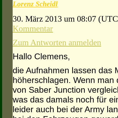
Lorenz Scheidl
30. März 2013 um 08:07
(UTC
Kommentar
Zum Antworten anmelden
Hallo Clemens,
die Aufnahmen lassen das 
höherschlagen. Wenn man d
von Saber Junction vergleic
was das damals noch für eine
leider auch bei der Army l