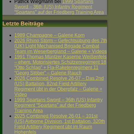
Patrick Wiegmann
bei
1999 Spartans
Sword – 36th (US) Infantry Regiment
“Spartans” auf der Friedberg Training Area
Letzte Beiträge
1989 Champagne – Galerie Korn
2026 Rhino Storm – Gefechtsübung des 7th
(UK) Light Mechanised Brigade Combat
Team im Weserbergland – Galerie + Videos
1991 Thomas Müntzer Kaserne Weißenfels
– ehem. Motorisiertes Schützenregiment 18
“Otto Schlag” + Fla-Raketenregiment 11
“Georg Stöber” – Galerie Rauch
2026 Combined Resolve 26-07 – Das 2nd
(US) Battalion, 82nd Field Artillery
Regiment übt in der Oberpfalz – Galerie +
Video
1999 Spartans Sword – 36th (US) Infantry
Regiment “Spartans” auf der Friedberg
Training Area
2025 Combined Resolve 26-01 – 101st
(US) Airborne Division, 1st Battalion, 320th
Field Artillery Regiment übt im Raum
Hohenfels