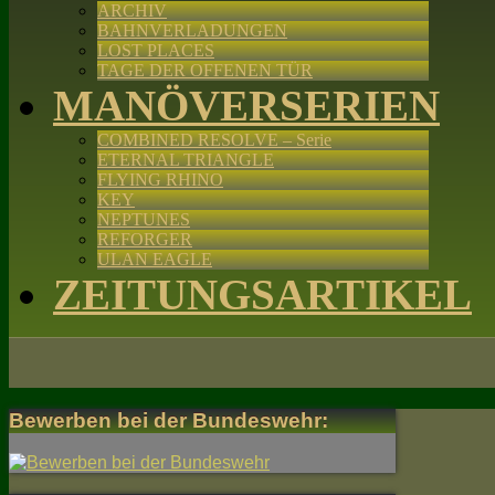
ARCHIV
BAHNVERLADUNGEN
LOST PLACES
TAGE DER OFFENEN TÜR
MANÖVERSERIEN
COMBINED RESOLVE – Serie
ETERNAL TRIANGLE
FLYING RHINO
KEY
NEPTUNES
REFORGER
ULAN EAGLE
ZEITUNGSARTIKEL
Bewerben bei der Bundeswehr: