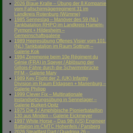
2026 Blaue Kralle – Übung der 8.Kompanie
vom Fallschirmjägerregiment 31 im
Landkreis Rotenburg (Wümme)
1985 Senneslag – Manöver des 59 (NL)
Tankbataljon RHPO im Landkreis Hameln-
Pyrmont + Hildesheim –
Gemeinschaftsgalerie
1989 Heeresübung Offenes Visier vom 101.
(NL) Tankbataljon im Raum Sottrum –
Galerie Kok
1994 Zeremonie beim 10e Régiment du
Génie (FRA) in Speyer / Ablösung der
Gillois-Fähre durch die Schwimmbrücke
PFM – Galerie Mary
1989 Key Flight der 2. (UK) Infantry
Division im Raum Eldagsen + Marienburg –
Galerie Philipp
1999 Clever Fix – Multinationale
Instandsetzungsübung in Sennelager –
Galerie Burkert-Opitz
1975 Die 2./ Amphibische Pionierbataillon
130 aus Minden – Galerie Eickmeyer
1997 White Horse – Das 9th (US) Engineer
Battalion im CMTC Hohenfels / Parsberg
2026 Steadfast Dart / Quadriga 26 –