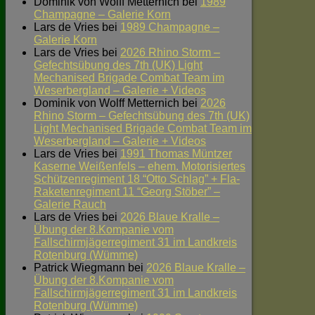
Dominik von Wolff Metternich
bei
1989
Champagne – Galerie Korn
Lars de Vries
bei
1989 Champagne –
Galerie Korn
Lars de Vries
bei
2026 Rhino Storm –
Gefechtsübung des 7th (UK) Light
Mechanised Brigade Combat Team im
Weserbergland – Galerie + Videos
Dominik von Wolff Metternich
bei
2026
Rhino Storm – Gefechtsübung des 7th (UK)
Light Mechanised Brigade Combat Team im
Weserbergland – Galerie + Videos
Lars de Vries
bei
1991 Thomas Müntzer
Kaserne Weißenfels – ehem. Motorisiertes
Schützenregiment 18 “Otto Schlag” + Fla-
Raketenregiment 11 “Georg Stöber” –
Galerie Rauch
Lars de Vries
bei
2026 Blaue Kralle –
Übung der 8.Kompanie vom
Fallschirmjägerregiment 31 im Landkreis
Rotenburg (Wümme)
Patrick Wiegmann
bei
2026 Blaue Kralle –
Übung der 8.Kompanie vom
Fallschirmjägerregiment 31 im Landkreis
Rotenburg (Wümme)