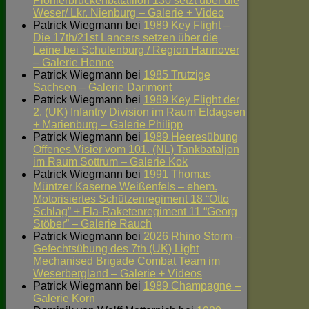
Pionierbrückenbataillon 130 setzt über die
Weser/ Lkr. Nienburg – Galerie + Video
Patrick Wiegmann
bei
1989 Key Flight –
Die 17th/21st Lancers setzen über die
Leine bei Schulenburg / Region Hannover
– Galerie Henne
Patrick Wiegmann
bei
1985 Trutzige
Sachsen – Galerie Darimont
Patrick Wiegmann
bei
1989 Key Flight der
2. (UK) Infantry Division im Raum Eldagsen
+ Marienburg – Galerie Philipp
Patrick Wiegmann
bei
1989 Heeresübung
Offenes Visier vom 101. (NL) Tankbataljon
im Raum Sottrum – Galerie Kok
Patrick Wiegmann
bei
1991 Thomas
Müntzer Kaserne Weißenfels – ehem.
Motorisiertes Schützenregiment 18 “Otto
Schlag” + Fla-Raketenregiment 11 “Georg
Stöber” – Galerie Rauch
Patrick Wiegmann
bei
2026 Rhino Storm –
Gefechtsübung des 7th (UK) Light
Mechanised Brigade Combat Team im
Weserbergland – Galerie + Videos
Patrick Wiegmann
bei
1989 Champagne –
Galerie Korn