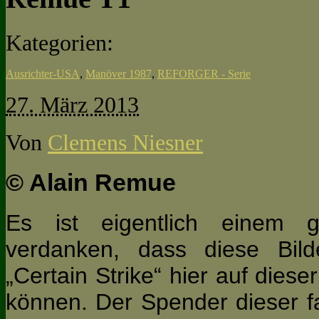
Kategorien:
Ausrichter-USA
,
Manöver 1987
,
REFORGER - Serie
27. März 2013
Von
Clemens Niesner
© Alain Remue
Es ist eigentlich einem 
verdanken, dass diese B
„Certain Strike“ hier auf dies
können. Der Spender dieser fa