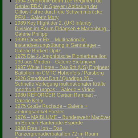
1994 Zeremonie beim 10e Régiment du
Génie (FRA) in Speyer / Ablösung der
Gillois-Fähre durch die Schwimmbrücke
PFM – Galerie Mary
1989 Key Flight der 2. (UK) Infantry
Division im Raum Eldagsen + Marienburg –
Galerie Philipp
1999 Clever Fix – Multinationale
Instandsetzungsübung in Sennelager –
Galerie Burkert-Opitz
1975 Die 2./ Amphibische Pionierbataillon
130 aus Minden – Galerie Eickmeyer
1997 White Horse – Das 9th (US) Engineer
Battalion im CMTC Hohenfels / Parsberg
2026 Steadfast Dart / Quadriga 26 –
Schnelle Verlegung multinationaler Kräfte
innerhalb Europas – Galerie + Video
1980 REFORGER Certain Rampart –
Galerie Kelly
1975 Große Rochade – Galerie +
Zeitungsartikel Forster
1976 – MAIBLUME – Bundeswehr Manöver
im Bereich Harderode-Esperde
1988 Free Lion – Das
Panzergrenadierbataillon 72 im Raum