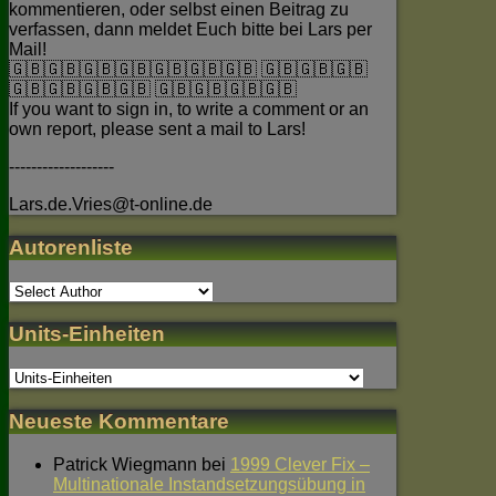
kommentieren, oder selbst einen Beitrag zu
verfassen, dann meldet Euch bitte bei Lars per
Mail!
🇬🇧🇬🇧🇬🇧🇬🇧🇬🇧🇬🇧🇬🇧 🇬🇧🇬🇧🇬🇧
🇬🇧🇬🇧🇬🇧🇬🇧 🇬🇧🇬🇧🇬🇧🇬🇧
If you want to sign in, to write a comment or an
own report, please sent a mail to Lars!
-------------------
Lars.de.Vries@t-online.de
Autorenliste
Units-Einheiten
Neueste Kommentare
Patrick Wiegmann
bei
1999 Clever Fix –
Multinationale Instandsetzungsübung in