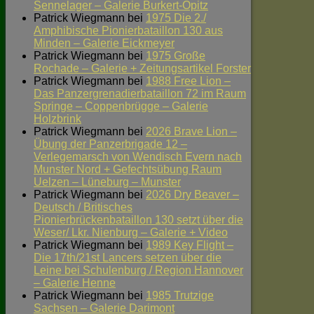
Sennelager – Galerie Burkert-Opitz
Patrick Wiegmann
bei
1975 Die 2./
Amphibische Pionierbataillon 130 aus
Minden – Galerie Eickmeyer
Patrick Wiegmann
bei
1975 Große
Rochade – Galerie + Zeitungsartikel Forster
Patrick Wiegmann
bei
1988 Free Lion –
Das Panzergrenadierbataillon 72 im Raum
Springe – Coppenbrügge – Galerie
Holzbrink
Patrick Wiegmann
bei
2026 Brave Lion –
Übung der Panzerbrigade 12 –
Verlegemarsch von Wendisch Evern nach
Munster Nord + Gefechtsübung Raum
Uelzen – Lüneburg – Munster
Patrick Wiegmann
bei
2026 Dry Beaver –
Deutsch / Britisches
Pionierbrückenbataillon 130 setzt über die
Weser/ Lkr. Nienburg – Galerie + Video
Patrick Wiegmann
bei
1989 Key Flight –
Die 17th/21st Lancers setzen über die
Leine bei Schulenburg / Region Hannover
– Galerie Henne
Patrick Wiegmann
bei
1985 Trutzige
Sachsen – Galerie Darimont