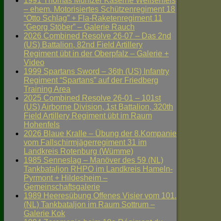
1991 Thomas Müntzer Kaserne Weißenfels
– ehem. Motorisiertes Schützenregiment 18
“Otto Schlag” + Fla-Raketenregiment 11
“Georg Stöber” – Galerie Rauch
2026 Combined Resolve 26-07 – Das 2nd
(US) Battalion, 82nd Field Artillery
Regiment übt in der Oberpfalz – Galerie +
Video
1999 Spartans Sword – 36th (US) Infantry
Regiment “Spartans” auf der Friedberg
Training Area
2025 Combined Resolve 26-01 – 101st
(US) Airborne Division, 1st Battalion, 320th
Field Artillery Regiment übt im Raum
Hohenfels
2026 Blaue Kralle – Übung der 8.Kompanie
vom Fallschirmjägerregiment 31 im
Landkreis Rotenburg (Wümme)
1985 Senneslag – Manöver des 59 (NL)
Tankbataljon RHPO im Landkreis Hameln-
Pyrmont + Hildesheim –
Gemeinschaftsgalerie
1989 Heeresübung Offenes Visier vom 101.
(NL) Tankbataljon im Raum Sottrum –
Galerie Kok