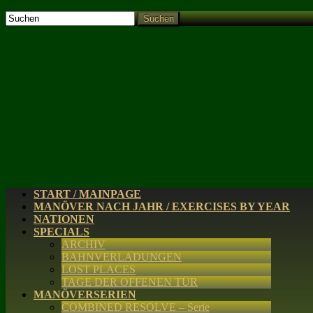
Suchen
START / MAINPAGE
MANÖVER NACH JAHR / EXERCISES BY YEAR
NATIONEN
SPECIALS
ARCHIV
BAHNVERLADUNGEN
LOST PLACES
TAGE DER OFFENEN TÜR
MANÖVERSERIEN
COMBINED RESOLVE – Serie