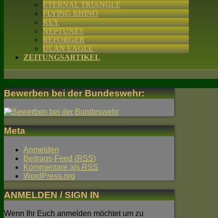
ETERNAL TRIANGLE
FLYING RHINO
KEY
NEPTUNES
REFORGER
ULAN EAGLE
ZEITUNGSARTIKEL
Bewerben bei der Bundeswehr:
Meta
Anmelden
Beitrags-Feed (
RSS
)
Kommentare als
RSS
WordPress.org
ANMELDEN / SIGN IN
Wenn Ihr Euch anmelden möchtet um zu