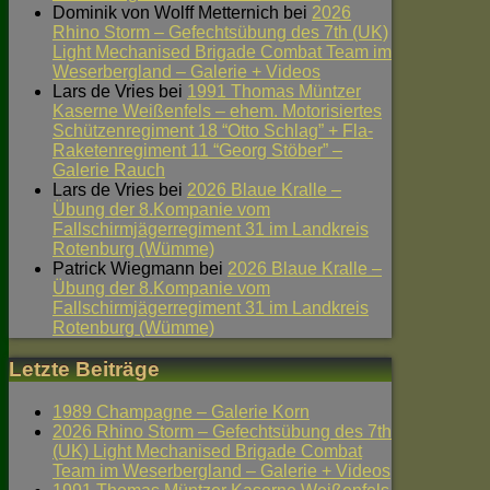
Dominik von Wolff Metternich
bei
2026
Rhino Storm – Gefechtsübung des 7th (UK)
Light Mechanised Brigade Combat Team im
Weserbergland – Galerie + Videos
Lars de Vries
bei
1991 Thomas Müntzer
Kaserne Weißenfels – ehem. Motorisiertes
Schützenregiment 18 “Otto Schlag” + Fla-
Raketenregiment 11 “Georg Stöber” –
Galerie Rauch
Lars de Vries
bei
2026 Blaue Kralle –
Übung der 8.Kompanie vom
Fallschirmjägerregiment 31 im Landkreis
Rotenburg (Wümme)
Patrick Wiegmann
bei
2026 Blaue Kralle –
Übung der 8.Kompanie vom
Fallschirmjägerregiment 31 im Landkreis
Rotenburg (Wümme)
Letzte Beiträge
1989 Champagne – Galerie Korn
2026 Rhino Storm – Gefechtsübung des 7th
(UK) Light Mechanised Brigade Combat
Team im Weserbergland – Galerie + Videos