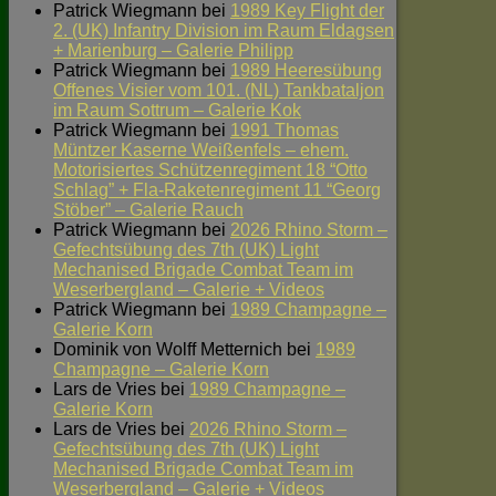
Patrick Wiegmann
bei
1989 Key Flight der
2. (UK) Infantry Division im Raum Eldagsen
+ Marienburg – Galerie Philipp
Patrick Wiegmann
bei
1989 Heeresübung
Offenes Visier vom 101. (NL) Tankbataljon
im Raum Sottrum – Galerie Kok
Patrick Wiegmann
bei
1991 Thomas
Müntzer Kaserne Weißenfels – ehem.
Motorisiertes Schützenregiment 18 “Otto
Schlag” + Fla-Raketenregiment 11 “Georg
Stöber” – Galerie Rauch
Patrick Wiegmann
bei
2026 Rhino Storm –
Gefechtsübung des 7th (UK) Light
Mechanised Brigade Combat Team im
Weserbergland – Galerie + Videos
Patrick Wiegmann
bei
1989 Champagne –
Galerie Korn
Dominik von Wolff Metternich
bei
1989
Champagne – Galerie Korn
Lars de Vries
bei
1989 Champagne –
Galerie Korn
Lars de Vries
bei
2026 Rhino Storm –
Gefechtsübung des 7th (UK) Light
Mechanised Brigade Combat Team im
Weserbergland – Galerie + Videos