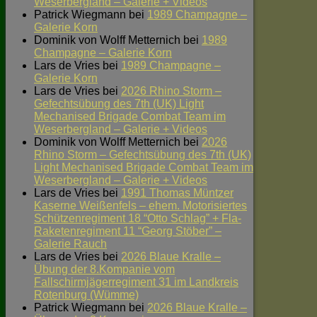
Weserbergland – Galerie + Videos
Patrick Wiegmann
bei
1989 Champagne –
Galerie Korn
Dominik von Wolff Metternich
bei
1989
Champagne – Galerie Korn
Lars de Vries
bei
1989 Champagne –
Galerie Korn
Lars de Vries
bei
2026 Rhino Storm –
Gefechtsübung des 7th (UK) Light
Mechanised Brigade Combat Team im
Weserbergland – Galerie + Videos
Dominik von Wolff Metternich
bei
2026
Rhino Storm – Gefechtsübung des 7th (UK)
Light Mechanised Brigade Combat Team im
Weserbergland – Galerie + Videos
Lars de Vries
bei
1991 Thomas Müntzer
Kaserne Weißenfels – ehem. Motorisiertes
Schützenregiment 18 “Otto Schlag” + Fla-
Raketenregiment 11 “Georg Stöber” –
Galerie Rauch
Lars de Vries
bei
2026 Blaue Kralle –
Übung der 8.Kompanie vom
Fallschirmjägerregiment 31 im Landkreis
Rotenburg (Wümme)
Patrick Wiegmann
bei
2026 Blaue Kralle –