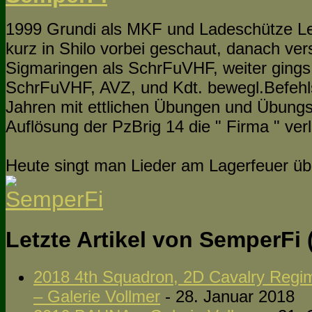
1999 Grundi als MKF und Ladeschütze Leo 
kurz in Shilo vorbei geschaut, danach ver
Sigmaringen als SchrFuVHF, weiter gings
SchrFuVHF, AVZ, und Kdt. bewegl.Befehlss
Jahren mit ettlichen Übungen und Übungsp
Auflösung der PzBrig 14 die " Firma " verl
Heute singt man Lieder am Lagerfeuer übe
Letzte Artikel von SemperFi
2018 4th Squadron, 2D Cavalry Regime
– Galerie Vollmer
- 28. Januar 2018