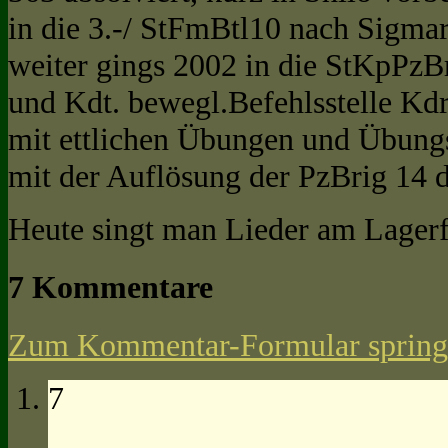
in die 3.-/ StFmBtl10 nach Sigma
weiter gings 2002 in die StKpPz
und Kdt. bewegl.Befehlsstelle Kdr
mit ettlichen Übungen und Übungs
mit der Auflösung der PzBrig 14 di
Heute singt man Lieder am Lagerfe
7 Kommentare
Zum Kommentar-Formular spring
7