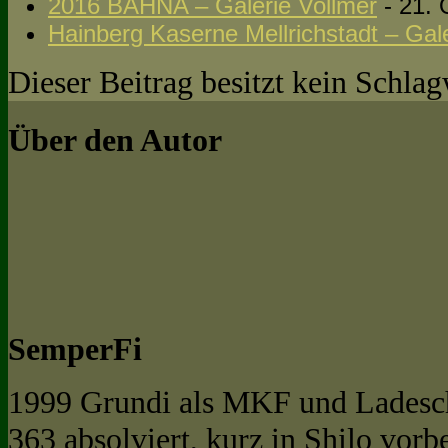
2016 BAHNA – Galerie Vollmer
- 21. 
Hainberg Kaserne Mellrichstadt – Gal
Dieser Beitrag besitzt kein Schla
Über den Autor
SemperFi
1999 Grundi als MKF und Ladeschü
363 absolviert, kurz in Shilo vorb