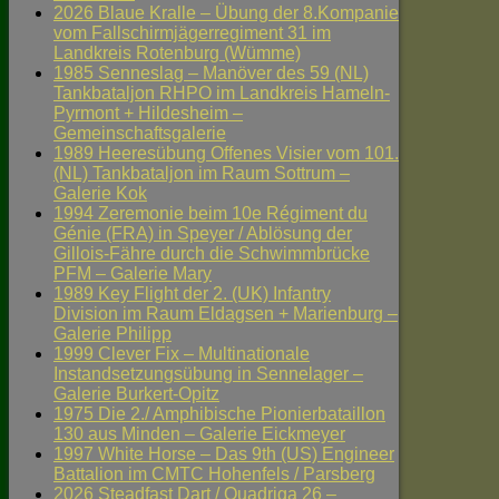
2026 Blaue Kralle – Übung der 8.Kompanie
vom Fallschirmjägerregiment 31 im
Landkreis Rotenburg (Wümme)
1985 Senneslag – Manöver des 59 (NL)
Tankbataljon RHPO im Landkreis Hameln-
Pyrmont + Hildesheim –
Gemeinschaftsgalerie
1989 Heeresübung Offenes Visier vom 101.
(NL) Tankbataljon im Raum Sottrum –
Galerie Kok
1994 Zeremonie beim 10e Régiment du
Génie (FRA) in Speyer / Ablösung der
Gillois-Fähre durch die Schwimmbrücke
PFM – Galerie Mary
1989 Key Flight der 2. (UK) Infantry
Division im Raum Eldagsen + Marienburg –
Galerie Philipp
1999 Clever Fix – Multinationale
Instandsetzungsübung in Sennelager –
Galerie Burkert-Opitz
1975 Die 2./ Amphibische Pionierbataillon
130 aus Minden – Galerie Eickmeyer
1997 White Horse – Das 9th (US) Engineer
Battalion im CMTC Hohenfels / Parsberg
2026 Steadfast Dart / Quadriga 26 –