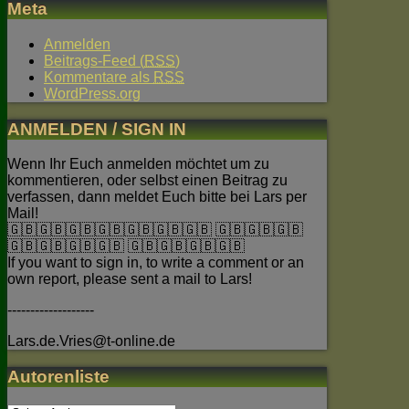
Meta
Anmelden
Beitrags-Feed (
RSS
)
Kommentare als
RSS
WordPress.org
ANMELDEN / SIGN IN
Wenn Ihr Euch anmelden möchtet um zu
kommentieren, oder selbst einen Beitrag zu
verfassen, dann meldet Euch bitte bei Lars per
Mail!
🇬🇧🇬🇧🇬🇧🇬🇧🇬🇧🇬🇧🇬🇧 🇬🇧🇬🇧🇬🇧
🇬🇧🇬🇧🇬🇧🇬🇧 🇬🇧🇬🇧🇬🇧🇬🇧
If you want to sign in, to write a comment or an
own report, please sent a mail to Lars!
-------------------
Lars.de.Vries@t-online.de
Autorenliste