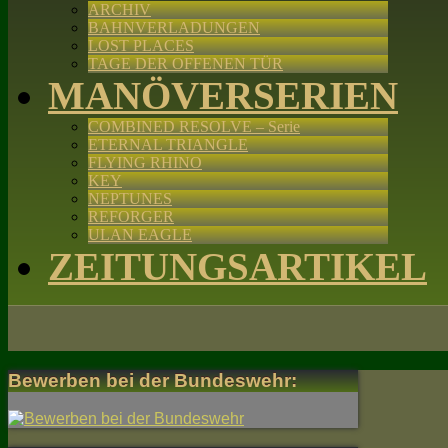
ARCHIV
BAHNVERLADUNGEN
LOST PLACES
TAGE DER OFFENEN TÜR
MANÖVERSERIEN
COMBINED RESOLVE – Serie
ETERNAL TRIANGLE
FLYING RHINO
KEY
NEPTUNES
REFORGER
ULAN EAGLE
ZEITUNGSARTIKEL
Bewerben bei der Bundeswehr: