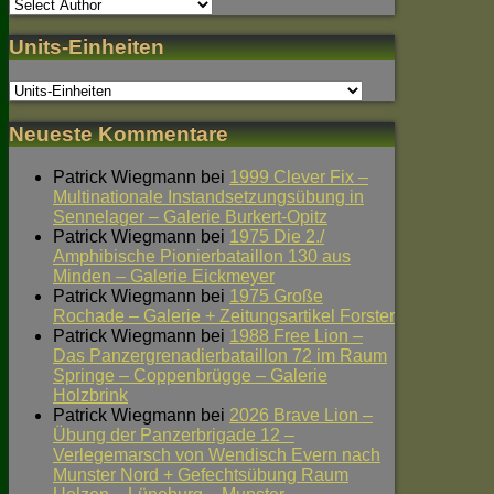
Units-Einheiten
Neueste Kommentare
Patrick Wiegmann
bei
1999 Clever Fix –
Multinationale Instandsetzungsübung in
Sennelager – Galerie Burkert-Opitz
Patrick Wiegmann
bei
1975 Die 2./
Amphibische Pionierbataillon 130 aus
Minden – Galerie Eickmeyer
Patrick Wiegmann
bei
1975 Große
Rochade – Galerie + Zeitungsartikel Forster
Patrick Wiegmann
bei
1988 Free Lion –
Das Panzergrenadierbataillon 72 im Raum
Springe – Coppenbrügge – Galerie
Holzbrink
Patrick Wiegmann
bei
2026 Brave Lion –
Übung der Panzerbrigade 12 –
Verlegemarsch von Wendisch Evern nach
Munster Nord + Gefechtsübung Raum