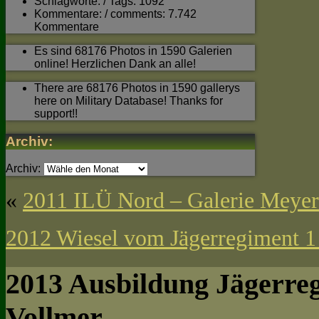
Schlagworte: / Tags: 1092
Kommentare: / comments: 7.742
Kommentare
Es sind 68176 Photos in 1590 Galerien
online! Herzlichen Dank an alle!
There are 68176 Photos in 1590 gallerys
here on Military Database! Thanks for
support!!
Archiv:
Archiv:
«
2011 ILÜ Nord – Galerie Meyer
2012 Wiesel vom Jägerregiment 1 
2013 Ausbildung Jägerreg
Vollmer