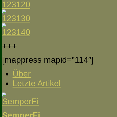
+++
[mappress mapid=”114″]
Über
Letzte Artikel
SemperFi