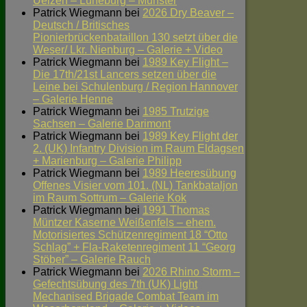
Uelzen – Lüneburg – Munster
Patrick Wiegmann
bei
2026 Dry Beaver –
Deutsch / Britisches
Pionierbrückenbataillon 130 setzt über die
Weser/ Lkr. Nienburg – Galerie + Video
Patrick Wiegmann
bei
1989 Key Flight –
Die 17th/21st Lancers setzen über die
Leine bei Schulenburg / Region Hannover
– Galerie Henne
Patrick Wiegmann
bei
1985 Trutzige
Sachsen – Galerie Darimont
Patrick Wiegmann
bei
1989 Key Flight der
2. (UK) Infantry Division im Raum Eldagsen
+ Marienburg – Galerie Philipp
Patrick Wiegmann
bei
1989 Heeresübung
Offenes Visier vom 101. (NL) Tankbataljon
im Raum Sottrum – Galerie Kok
Patrick Wiegmann
bei
1991 Thomas
Müntzer Kaserne Weißenfels – ehem.
Motorisiertes Schützenregiment 18 “Otto
Schlag” + Fla-Raketenregiment 11 “Georg
Stöber” – Galerie Rauch
Patrick Wiegmann
bei
2026 Rhino Storm –
Gefechtsübung des 7th (UK) Light
Mechanised Brigade Combat Team im