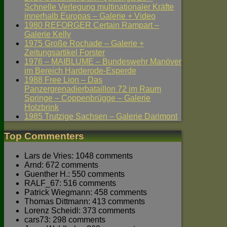
Schnelle Verlegung multinationaler Kräfte
innerhalb Europas – Galerie + Video
1980 REFORGER Certain Rampart –
Galerie Kelly
1975 Große Rochade – Galerie +
Zeitungsartikel Forster
1976 – MAIBLUME – Bundeswehr Manöver
im Bereich Harderode-Esperde
1988 Free Lion – Das
Panzergrenadierbataillon 72 im Raum
Springe – Coppenbrügge – Galerie
Holzbrink
1985 Trutzige Sachsen – Galerie Darimont
Top Commenters
Lars de Vries: 1048 comments
Arnd: 672 comments
Guenther H.: 550 comments
RALF_67: 516 comments
Patrick Wiegmann: 458 comments
Thomas Dittmann: 413 comments
Lorenz Scheidl: 373 comments
cars73: 298 comments