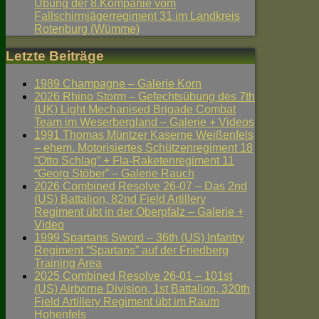
Übung der 8.Kompanie vom
Fallschirmjägerregiment 31 im Landkreis
Rotenburg (Wümme)
Letzte Beiträge
1989 Champagne – Galerie Korn
2026 Rhino Storm – Gefechtsübung des 7th
(UK) Light Mechanised Brigade Combat
Team im Weserbergland – Galerie + Videos
1991 Thomas Müntzer Kaserne Weißenfels
– ehem. Motorisiertes Schützenregiment 18
“Otto Schlag” + Fla-Raketenregiment 11
“Georg Stöber” – Galerie Rauch
2026 Combined Resolve 26-07 – Das 2nd
(US) Battalion, 82nd Field Artillery
Regiment übt in der Oberpfalz – Galerie +
Video
1999 Spartans Sword – 36th (US) Infantry
Regiment “Spartans” auf der Friedberg
Training Area
2025 Combined Resolve 26-01 – 101st
(US) Airborne Division, 1st Battalion, 320th
Field Artillery Regiment übt im Raum
Hohenfels