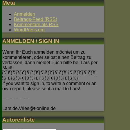
Meta
Anmelden
Beitrags-Feed (
RSS
)
Kommentare als
RSS
WordPress.org
ANMELDEN / SIGN IN
Wenn Ihr Euch anmelden möchtet um zu
kommentieren, oder selbst einen Beitrag zu
verfassen, dann meldet Euch bitte bei Lars per
Mail!
🇬🇧🇬🇧🇬🇧🇬🇧🇬🇧🇬🇧🇬🇧 🇬🇧🇬🇧🇬🇧
🇬🇧🇬🇧🇬🇧🇬🇧 🇬🇧🇬🇧🇬🇧🇬🇧
If you want to sign in, to write a comment or an
own report, please sent a mail to Lars!
-------------------
Lars.de.Vries@t-online.de
Autorenliste