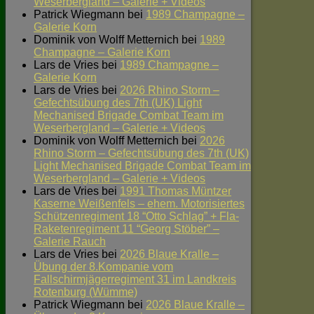
Weserbergland – Galerie + Videos
Patrick Wiegmann
bei
1989 Champagne –
Galerie Korn
Dominik von Wolff Metternich
bei
1989
Champagne – Galerie Korn
Lars de Vries
bei
1989 Champagne –
Galerie Korn
Lars de Vries
bei
2026 Rhino Storm –
Gefechtsübung des 7th (UK) Light
Mechanised Brigade Combat Team im
Weserbergland – Galerie + Videos
Dominik von Wolff Metternich
bei
2026
Rhino Storm – Gefechtsübung des 7th (UK)
Light Mechanised Brigade Combat Team im
Weserbergland – Galerie + Videos
Lars de Vries
bei
1991 Thomas Müntzer
Kaserne Weißenfels – ehem. Motorisiertes
Schützenregiment 18 “Otto Schlag” + Fla-
Raketenregiment 11 “Georg Stöber” –
Galerie Rauch
Lars de Vries
bei
2026 Blaue Kralle –
Übung der 8.Kompanie vom
Fallschirmjägerregiment 31 im Landkreis
Rotenburg (Wümme)
Patrick Wiegmann
bei
2026 Blaue Kralle –