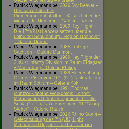
Uelzen – Lüneburg – Munster
Patrick Wiegmann
bei
2026 Dry Beaver –
Deutsch / Britisches
Pionierbrückenbataillon 130 setzt über die
Weser/ Lkr. Nienburg – Galerie + Video
Patrick Wiegmann
bei
1989 Key Flight –
Die 17th/21st Lancers setzen über die
Leine bei Schulenburg / Region Hannover
– Galerie Henne
Patrick Wiegmann
bei
1985 Trutzige
Sachsen – Galerie Darimont
Patrick Wiegmann
bei
1989 Key Flight der
2. (UK) Infantry Division im Raum Eldagsen
+ Marienburg – Galerie Philipp
Patrick Wiegmann
bei
1989 Heeresübung
Offenes Visier vom 101. (NL) Tankbataljon
im Raum Sottrum – Galerie Kok
Patrick Wiegmann
bei
1991 Thomas
Müntzer Kaserne Weißenfels – ehem.
Motorisiertes Schützenregiment 18 “Otto
Schlag” + Fla-Raketenregiment 11 “Georg
Stöber” – Galerie Rauch
Patrick Wiegmann
bei
2026 Rhino Storm –
Gefechtsübung des 7th (UK) Light
Mechanised Brigade Combat Team im