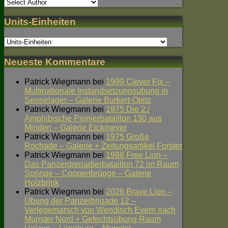
Units-Einheiten
Neueste Kommentare
Patrick Wiegmann
bei
1999 Clever Fix –
Multinationale Instandsetzungsübung in
Sennelager – Galerie Burkert-Opitz
Patrick Wiegmann
bei
1975 Die 2./
Amphibische Pionierbataillon 130 aus
Minden – Galerie Eickmeyer
Patrick Wiegmann
bei
1975 Große
Rochade – Galerie + Zeitungsartikel Forster
Patrick Wiegmann
bei
1988 Free Lion –
Das Panzergrenadierbataillon 72 im Raum
Springe – Coppenbrügge – Galerie
Holzbrink
Patrick Wiegmann
bei
2026 Brave Lion –
Übung der Panzerbrigade 12 –
Verlegemarsch von Wendisch Evern nach
Munster Nord + Gefechtsübung Raum