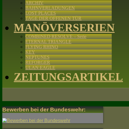
ARCHIV
BAHNVERLADUNGEN
LOST PLACES
TAGE DER OFFENEN TÜR
MANÖVERSERIEN
COMBINED RESOLVE – Serie
ETERNAL TRIANGLE
FLYING RHINO
KEY
NEPTUNES
REFORGER
ULAN EAGLE
ZEITUNGSARTIKEL
Bewerben bei der Bundeswehr: