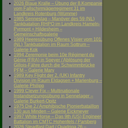
2026 Blaue Kralle – Übung der 8.Kompanie
vom Fallschirmjägerregiment 31 im
Landkreis Rotenburg (Wümme)
1985 Senneslag – Manöver des 59 (NL)
Tankbataljon RHPO im Landkreis Hameln-
Pyrmont + Hildesheim –
Gemeinschaftsgalerie
1989 Heeresübung Offenes Visier vom 101.
(NL) Tankbataljon im Raum Sottrum –
Galerie Kok
1994 Zeremonie beim 10e Régiment du
Génie (FRA) in Speyer / Ablösung der
Gillois-Fähre durch die Schwimmbrücke
PFM – Galerie Mary
1989 Key Flight der 2. (UK) Infantry
Division im Raum Eldagsen + Marienburg –
Galerie Philipp
1999 Clever Fix – Multinationale
Instandsetzungsübung in Sennelager –
Galerie Burkert-Opitz
1975 Die 2./ Amphibische Pionierbataillon
130 aus Minden – Galerie Eickmeyer
1997 White Horse – Das 9th (US) Engineer
Battalion im CMTC Hohenfels / Parsberg
2026 Steadfast Dart / Quadriga 26 –