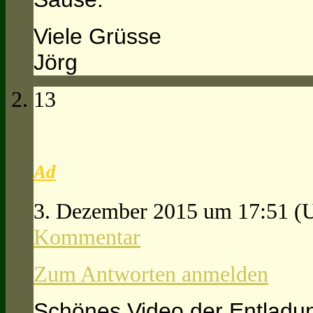
Viele Grüsse
Jörg
13
Ad
3. Dezember 2015 um 17:51
(
Kommentar
Zum Antworten anmelden
Schönes Video der Entladu