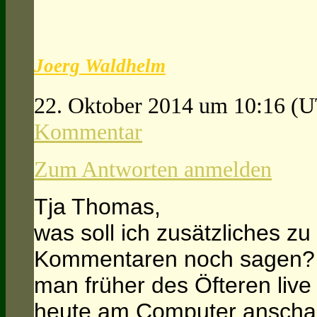
Joerg Waldhelm
22. Oktober 2014 um 10:16
(U
Kommentar
Zum Antworten anmelden
Tja Thomas,
was soll ich zusätzliches 
Kommentaren noch sagen?
man früher des Öfteren liv
heute am Computer anscha