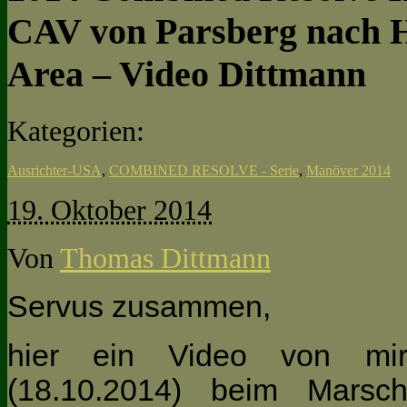
CAV von Parsberg nach H
Area – Video Dittmann
Kategorien:
Ausrichter-USA
,
COMBINED RESOLVE - Serie
,
Manöver 2014
19. Oktober 2014
Von
Thomas Dittmann
Servus zusammen,
hier ein Video von mi
(18.10.2014) beim Mars