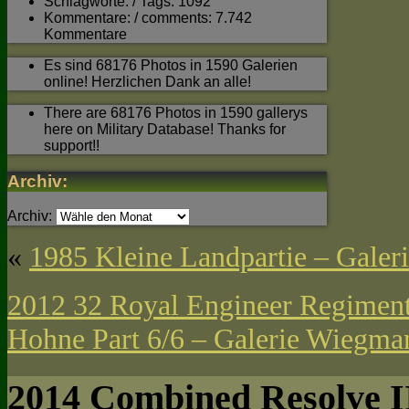
Schlagworte: / Tags: 1092
Kommentare: / comments: 7.742
Kommentare
Es sind 68176 Photos in 1590 Galerien
online! Herzlichen Dank an alle!
There are 68176 Photos in 1590 gallerys
here on Military Database! Thanks for
support!!
Archiv:
Archiv:
«
1985 Kleine Landpartie – Galer
2012 32 Royal Engineer Regiment
Hohne Part 6/6 – Galerie Wiegma
2014 Combined Resolve I