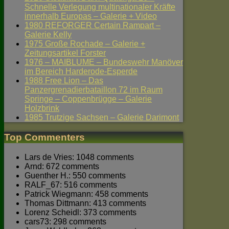
Schnelle Verlegung multinationaler Kräfte
innerhalb Europas – Galerie + Video
1980 REFORGER Certain Rampart –
Galerie Kelly
1975 Große Rochade – Galerie +
Zeitungsartikel Forster
1976 – MAIBLUME – Bundeswehr Manöver
im Bereich Harderode-Esperde
1988 Free Lion – Das
Panzergrenadierbataillon 72 im Raum
Springe – Coppenbrügge – Galerie
Holzbrink
1985 Trutzige Sachsen – Galerie Darimont
Top Commenters
Lars de Vries: 1048 comments
Arnd: 672 comments
Guenther H.: 550 comments
RALF_67: 516 comments
Patrick Wiegmann: 458 comments
Thomas Dittmann: 413 comments
Lorenz Scheidl: 373 comments
cars73: 298 comments