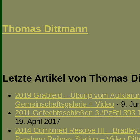
Thomas Dittmann
Letzte Artikel von Thomas 
2019 Grabfeld – Übung vom Aufklärun
Gemeinschaftsgalerie + Video
- 9. Ju
2011 Gefechtsschießen 3./PzBtl 393 
19. April 2017
2014 Combined Resolve III – Bradley
Parsberg Railway Station – Video Dit