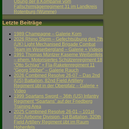
Übung der 8.Kompanie vom
Fallschirmjägerregiment 31 im Landkreis
Rotenburg (Wümme)
Letzte Beiträge
1989 Champagne – Galerie Korn
2026 Rhino Storm – Gefechtsübung des 7th
(UK) Light Mechanised Brigade Combat
Team im Weserbergland – Galerie + Videos
1991 Thomas Müntzer Kaserne Weißenfels
– ehem. Motorisiertes Schützenregiment 18
“Otto Schlag” + Fla-Raketenregiment 11
“Georg Stöber” – Galerie Rauch
2026 Combined Resolve 26-07 – Das 2nd
(US) Battalion, 82nd Field Artillery
Regiment übt in der Oberpfalz – Galerie +
Video
1999 Spartans Sword – 36th (US) Infantry
Regiment “Spartans” auf der Friedberg
Training Area
2025 Combined Resolve 26-01 – 101st
(US) Airborne Division, 1st Battalion, 320th
Field Artillery Regiment übt im Raum
Hohenfels