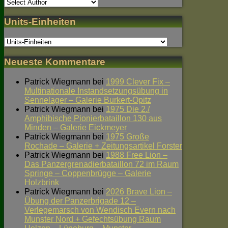
Units-Einheiten
Neueste Kommentare
Patrick Wiegmann
bei
1999 Clever Fix –
Multinationale Instandsetzungsübung in
Sennelager – Galerie Burkert-Opitz
Patrick Wiegmann
bei
1975 Die 2./
Amphibische Pionierbataillon 130 aus
Minden – Galerie Eickmeyer
Patrick Wiegmann
bei
1975 Große
Rochade – Galerie + Zeitungsartikel Forster
Patrick Wiegmann
bei
1988 Free Lion –
Das Panzergrenadierbataillon 72 im Raum
Springe – Coppenbrügge – Galerie
Holzbrink
Patrick Wiegmann
bei
2026 Brave Lion –
Übung der Panzerbrigade 12 –
Verlegemarsch von Wendisch Evern nach
Munster Nord + Gefechtsübung Raum