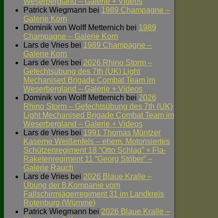
Weserbergland – Galerie + Videos
Patrick Wiegmann
bei
1989 Champagne –
Galerie Korn
Dominik von Wolff Metternich
bei
1989
Champagne – Galerie Korn
Lars de Vries
bei
1989 Champagne –
Galerie Korn
Lars de Vries
bei
2026 Rhino Storm –
Gefechtsübung des 7th (UK) Light
Mechanised Brigade Combat Team im
Weserbergland – Galerie + Videos
Dominik von Wolff Metternich
bei
2026
Rhino Storm – Gefechtsübung des 7th (UK)
Light Mechanised Brigade Combat Team im
Weserbergland – Galerie + Videos
Lars de Vries
bei
1991 Thomas Müntzer
Kaserne Weißenfels – ehem. Motorisiertes
Schützenregiment 18 “Otto Schlag” + Fla-
Raketenregiment 11 “Georg Stöber” –
Galerie Rauch
Lars de Vries
bei
2026 Blaue Kralle –
Übung der 8.Kompanie vom
Fallschirmjägerregiment 31 im Landkreis
Rotenburg (Wümme)
Patrick Wiegmann
bei
2026 Blaue Kralle –