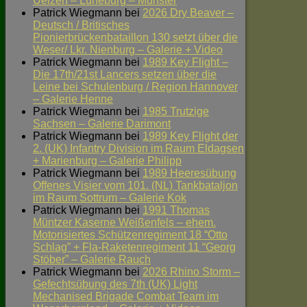
Uelzen – Lüneburg – Munster
Patrick Wiegmann
bei
2026 Dry Beaver –
Deutsch / Britisches
Pionierbrückenbataillon 130 setzt über die
Weser/ Lkr. Nienburg – Galerie + Video
Patrick Wiegmann
bei
1989 Key Flight –
Die 17th/21st Lancers setzen über die
Leine bei Schulenburg / Region Hannover
– Galerie Henne
Patrick Wiegmann
bei
1985 Trutzige
Sachsen – Galerie Darimont
Patrick Wiegmann
bei
1989 Key Flight der
2. (UK) Infantry Division im Raum Eldagsen
+ Marienburg – Galerie Philipp
Patrick Wiegmann
bei
1989 Heeresübung
Offenes Visier vom 101. (NL) Tankbataljon
im Raum Sottrum – Galerie Kok
Patrick Wiegmann
bei
1991 Thomas
Müntzer Kaserne Weißenfels – ehem.
Motorisiertes Schützenregiment 18 “Otto
Schlag” + Fla-Raketenregiment 11 “Georg
Stöber” – Galerie Rauch
Patrick Wiegmann
bei
2026 Rhino Storm –
Gefechtsübung des 7th (UK) Light
Mechanised Brigade Combat Team im