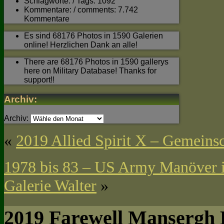
Schlagworte: / Tags: 1092
Kommentare: / comments: 7.742
Kommentare
Es sind 68176 Photos in 1590 Galerien
online! Herzlichen Dank an alle!
There are 68176 Photos in 1590 gallerys
here on Military Database! Thanks for
support!!
Archiv:
Archiv:
«
2019 Allied Spirit X – Gemeinsc
1978 bis 83 – US Army Manöver i
Galerie Walter
»
2019 Farewell Mansergh 