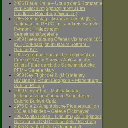
2026 Blaue Kralle – Übung der 8.Kompanie
vom Fallschirmjägerregiment 31 im
Landkreis Rotenburg (Wümme)
1985 Senneslag – Manöver des 59 (NL)
Tankbataljon RHPO im Landkreis Hameln-
Pyrmont + Hildesheim –
Gemeinschaftsgalerie
1989 Heeresübung Offenes Visier vom 101.
(NL) Tankbataljon im Raum Sottrum –
Galerie Kok
1994 Zeremonie beim 10e Régiment du
Génie (FRA) in Speyer / Ablösung der
Gillois-Fähre durch die Schwimmbrücke
PFM – Galerie Mary
1989 Key Flight der 2. (UK) Infantry
Division im Raum Eldagsen + Marienburg –
Galerie Philipp
1999 Clever Fix – Multinationale
Instandsetzungsübung in Sennelager –
Galerie Burkert-Opitz
1975 Die 2./ Amphibische Pionierbataillon
130 aus Minden – Galerie Eickmeyer
1997 White Horse – Das 9th (US) Engineer
Battalion im CMTC Hohenfels / Parsberg
2026 Steadfast Dart / Quadriga 26 –