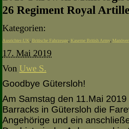
26 Regiment Royal Artill
Kategorien:
Ausrichter-UK
,
Britische Fahrzeuge
,
Kaserne British Army
,
Manöver
17. Mai 2019
Von
Uwe S.
Goodbye Gütersloh!
Am Samstag den 11.Mai 2019 
Barracks in Gütersloh die Fare
Angehörige und ein anschließe