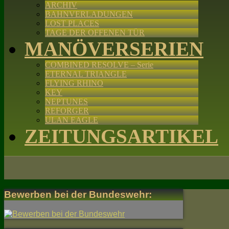
ARCHIV
BAHNVERLADUNGEN
LOST PLACES
TAGE DER OFFENEN TÜR
MANÖVERSERIEN
COMBINED RESOLVE – Serie
ETERNAL TRIANGLE
FLYING RHINO
KEY
NEPTUNES
REFORGER
ULAN EAGLE
ZEITUNGSARTIKEL
Bewerben bei der Bundeswehr: