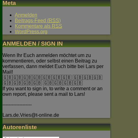
Meta
Anmelden
Beitrags-Feed (
RSS
)
Kommentare als
RSS
WordPress.org
ANMELDEN / SIGN IN
Wenn Ihr Euch anmelden möchtet um zu
kommentieren, oder selbst einen Beitrag zu
verfassen, dann meldet Euch bitte bei Lars per
Mail!
🇬🇧🇬🇧🇬🇧🇬🇧🇬🇧🇬🇧🇬🇧 🇬🇧🇬🇧🇬🇧
🇬🇧🇬🇧🇬🇧🇬🇧 🇬🇧🇬🇧🇬🇧🇬🇧
If you want to sign in, to write a comment or an
own report, please sent a mail to Lars!
-------------------
Lars.de.Vries@t-online.de
Autorenliste