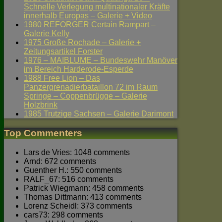
Schnelle Verlegung multinationaler Kräfte
innerhalb Europas – Galerie + Video
1980 REFORGER Certain Rampart –
Galerie Kelly
1975 Große Rochade – Galerie +
Zeitungsartikel Forster
1976 – MAIBLUME – Bundeswehr Manöver
im Bereich Harderode-Esperde
1988 Free Lion – Das
Panzergrenadierbataillon 72 im Raum
Springe – Coppenbrügge – Galerie
Holzbrink
1985 Trutzige Sachsen – Galerie Darimont
Top Commenters
Lars de Vries: 1048 comments
Arnd: 672 comments
Guenther H.: 550 comments
RALF_67: 516 comments
Patrick Wiegmann: 458 comments
Thomas Dittmann: 413 comments
Lorenz Scheidl: 373 comments
cars73: 298 comments