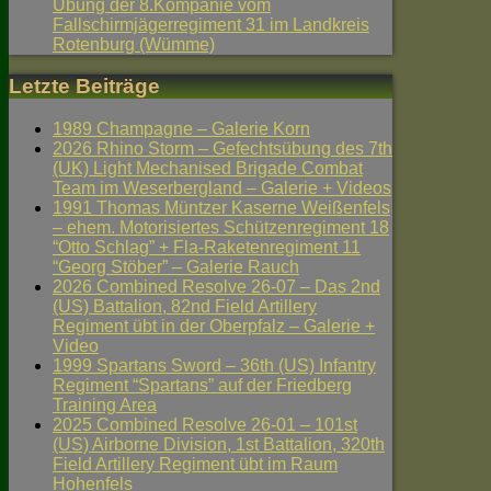
Übung der 8.Kompanie vom
Fallschirmjägerregiment 31 im Landkreis
Rotenburg (Wümme)
Letzte Beiträge
1989 Champagne – Galerie Korn
2026 Rhino Storm – Gefechtsübung des 7th
(UK) Light Mechanised Brigade Combat
Team im Weserbergland – Galerie + Videos
1991 Thomas Müntzer Kaserne Weißenfels
– ehem. Motorisiertes Schützenregiment 18
“Otto Schlag” + Fla-Raketenregiment 11
“Georg Stöber” – Galerie Rauch
2026 Combined Resolve 26-07 – Das 2nd
(US) Battalion, 82nd Field Artillery
Regiment übt in der Oberpfalz – Galerie +
Video
1999 Spartans Sword – 36th (US) Infantry
Regiment “Spartans” auf der Friedberg
Training Area
2025 Combined Resolve 26-01 – 101st
(US) Airborne Division, 1st Battalion, 320th
Field Artillery Regiment übt im Raum
Hohenfels