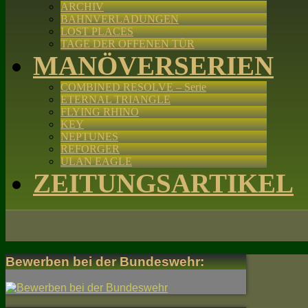
ARCHIV
BAHNVERLADUNGEN
LOST PLACES
TAGE DER OFFENEN TÜR
MANÖVERSERIEN
COMBINED RESOLVE – Serie
ETERNAL TRIANGLE
FLYING RHINO
KEY
NEPTUNES
REFORGER
ULAN EAGLE
ZEITUNGSARTIKEL
Bewerben bei der Bundeswehr: