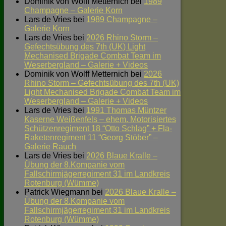
Dominik von Wolff Metternich
bei
1989
Champagne – Galerie Korn
Lars de Vries
bei
1989 Champagne –
Galerie Korn
Lars de Vries
bei
2026 Rhino Storm –
Gefechtsübung des 7th (UK) Light
Mechanised Brigade Combat Team im
Weserbergland – Galerie + Videos
Dominik von Wolff Metternich
bei
2026
Rhino Storm – Gefechtsübung des 7th (UK)
Light Mechanised Brigade Combat Team im
Weserbergland – Galerie + Videos
Lars de Vries
bei
1991 Thomas Müntzer
Kaserne Weißenfels – ehem. Motorisiertes
Schützenregiment 18 “Otto Schlag” + Fla-
Raketenregiment 11 “Georg Stöber” –
Galerie Rauch
Lars de Vries
bei
2026 Blaue Kralle –
Übung der 8.Kompanie vom
Fallschirmjägerregiment 31 im Landkreis
Rotenburg (Wümme)
Patrick Wiegmann
bei
2026 Blaue Kralle –
Übung der 8.Kompanie vom
Fallschirmjägerregiment 31 im Landkreis
Rotenburg (Wümme)