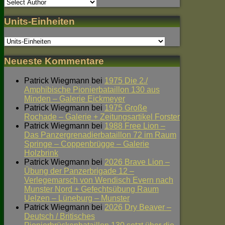
Units-Einheiten
Neueste Kommentare
Patrick Wiegmann
bei
1975 Die 2./
Amphibische Pionierbataillon 130 aus
Minden – Galerie Eickmeyer
Patrick Wiegmann
bei
1975 Große
Rochade – Galerie + Zeitungsartikel Forster
Patrick Wiegmann
bei
1988 Free Lion –
Das Panzergrenadierbataillon 72 im Raum
Springe – Coppenbrügge – Galerie
Holzbrink
Patrick Wiegmann
bei
2026 Brave Lion –
Übung der Panzerbrigade 12 –
Verlegemarsch von Wendisch Evern nach
Munster Nord + Gefechtsübung Raum
Uelzen – Lüneburg – Munster
Patrick Wiegmann
bei
2026 Dry Beaver –
Deutsch / Britisches