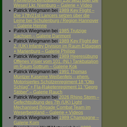
Pionierbrückenbataillon 130 setzt über die
Weser/ Lkr. Nienburg – Galerie + Video
Patrick Wiegmann
bei
1989 Key Flight –
Die 17th/21st Lancers setzen über die
Leine bei Schulenburg / Region Hannover
– Galerie Henne
Patrick Wiegmann
bei
1985 Trutzige
Sachsen – Galerie Darimont
Patrick Wiegmann
bei
1989 Key Flight der
2. (UK) Infantry Division im Raum Eldagsen
+ Marienburg – Galerie Philipp
Patrick Wiegmann
bei
1989 Heeresübung
Offenes Visier vom 101. (NL) Tankbataljon
im Raum Sottrum – Galerie Kok
Patrick Wiegmann
bei
1991 Thomas
Müntzer Kaserne Weißenfels – ehem.
Motorisiertes Schützenregiment 18 “Otto
Schlag” + Fla-Raketenregiment 11 “Georg
Stöber” – Galerie Rauch
Patrick Wiegmann
bei
2026 Rhino Storm –
Gefechtsübung des 7th (UK) Light
Mechanised Brigade Combat Team im
Weserbergland – Galerie + Videos
Patrick Wiegmann
bei
1989 Champagne –
Galerie Korn