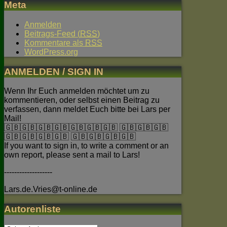
Meta
Anmelden
Beitrags-Feed (
RSS
)
Kommentare als
RSS
WordPress.org
ANMELDEN / SIGN IN
Wenn Ihr Euch anmelden möchtet um zu
kommentieren, oder selbst einen Beitrag zu
verfassen, dann meldet Euch bitte bei Lars per
Mail!
🇬🇧🇬🇧🇬🇧🇬🇧🇬🇧🇬🇧🇬🇧 🇬🇧🇬🇧🇬🇧
🇬🇧🇬🇧🇬🇧🇬🇧 🇬🇧🇬🇧🇬🇧🇬🇧
If you want to sign in, to write a comment or an
own report, please sent a mail to Lars!
-------------------
Lars.de.Vries@t-online.de
Autorenliste