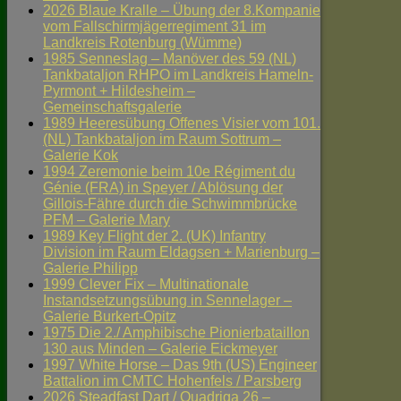
2026 Blaue Kralle – Übung der 8.Kompanie
vom Fallschirmjägerregiment 31 im
Landkreis Rotenburg (Wümme)
1985 Senneslag – Manöver des 59 (NL)
Tankbataljon RHPO im Landkreis Hameln-
Pyrmont + Hildesheim –
Gemeinschaftsgalerie
1989 Heeresübung Offenes Visier vom 101.
(NL) Tankbataljon im Raum Sottrum –
Galerie Kok
1994 Zeremonie beim 10e Régiment du
Génie (FRA) in Speyer / Ablösung der
Gillois-Fähre durch die Schwimmbrücke
PFM – Galerie Mary
1989 Key Flight der 2. (UK) Infantry
Division im Raum Eldagsen + Marienburg –
Galerie Philipp
1999 Clever Fix – Multinationale
Instandsetzungsübung in Sennelager –
Galerie Burkert-Opitz
1975 Die 2./ Amphibische Pionierbataillon
130 aus Minden – Galerie Eickmeyer
1997 White Horse – Das 9th (US) Engineer
Battalion im CMTC Hohenfels / Parsberg
2026 Steadfast Dart / Quadriga 26 –