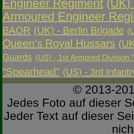
Engineer Regiment
(UK)
Armoured Engineer Reg
BAOR
(UK) - Berlin Brigade
(
Queen's Royal Hussars
(UK
Guards
(US) - 1st Armored Division 
"Spearhead"
(US) - 3rd Infant
© 2013-201
Jedes Foto auf dieser Se
Jeder Text auf dieser Sei
nic