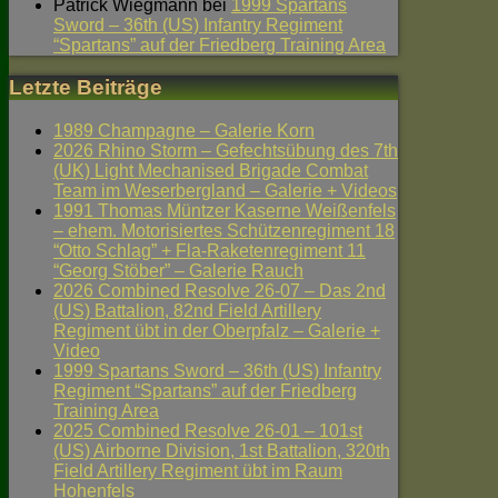
Patrick Wiegmann
bei
1999 Spartans
Sword – 36th (US) Infantry Regiment
“Spartans” auf der Friedberg Training Area
Letzte Beiträge
1989 Champagne – Galerie Korn
2026 Rhino Storm – Gefechtsübung des 7th
(UK) Light Mechanised Brigade Combat
Team im Weserbergland – Galerie + Videos
1991 Thomas Müntzer Kaserne Weißenfels
– ehem. Motorisiertes Schützenregiment 18
“Otto Schlag” + Fla-Raketenregiment 11
“Georg Stöber” – Galerie Rauch
2026 Combined Resolve 26-07 – Das 2nd
(US) Battalion, 82nd Field Artillery
Regiment übt in der Oberpfalz – Galerie +
Video
1999 Spartans Sword – 36th (US) Infantry
Regiment “Spartans” auf der Friedberg
Training Area
2025 Combined Resolve 26-01 – 101st
(US) Airborne Division, 1st Battalion, 320th
Field Artillery Regiment übt im Raum
Hohenfels