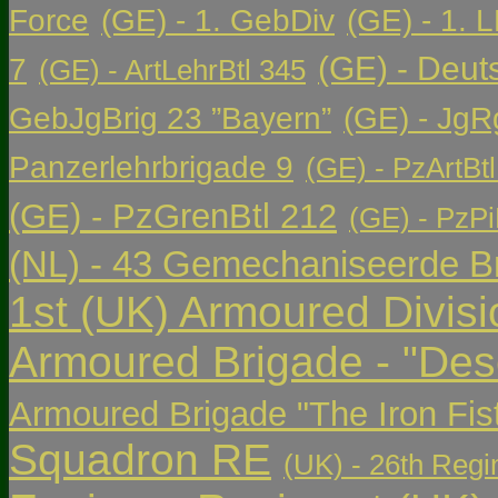
Force
(GE) - 1. GebDiv
(GE) - 1. L
(GE) - Deut
7
(GE) - ArtLehrBtl 345
GebJgBrig 23 ”Bayern”
(GE) - JgR
Panzerlehrbrigade 9
(GE) - PzArtBtl
(GE) - PzGrenBtl 212
(GE) - PzPi
(NL) - 43 Gemechaniseerde Br
1st (UK) Armoured Divisi
Armoured Brigade - "Des
Armoured Brigade "The Iron Fis
Squadron RE
(UK) - 26th Regi