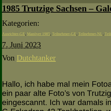
1985 Trutzige Sachsen – Gal
Kategorien:
Ausrichter-GE
,
Manöver 1985
,
Teilnehmer-GE
,
Teilnehmer-NL
,
Tei
7. Juni 2023
Von
Dutchtanker
Hallo, ich habe mal mein Fot
ein paar alte Foto’s von Trutz
eingescannt. Ich war damals 