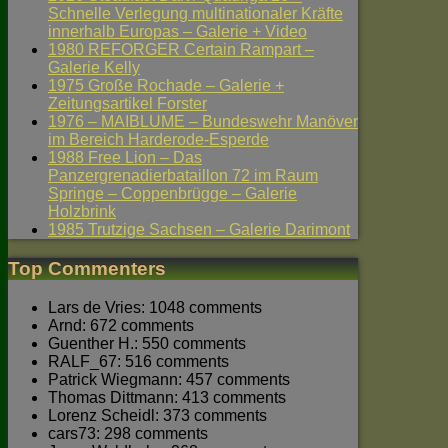
Schnelle Verlegung multinationaler Kräfte
innerhalb Europas – Galerie + Video
1980 REFORGER Certain Rampart –
Galerie Kelly
1975 Große Rochade – Galerie +
Zeitungsartikel Forster
1976 – MAIBLUME – Bundeswehr Manöver
im Bereich Harderode-Esperde
1988 Free Lion – Das
Panzergrenadierbataillon 72 im Raum
Springe – Coppenbrügge – Galerie
Holzbrink
1985 Trutzige Sachsen – Galerie Darimont
Top Commenters
Lars de Vries: 1048 comments
Arnd: 672 comments
Guenther H.: 550 comments
RALF_67: 516 comments
Patrick Wiegmann: 457 comments
Thomas Dittmann: 413 comments
Lorenz Scheidl: 373 comments
cars73: 298 comments