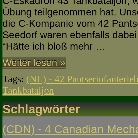
C-Eskadron 43 Tankbataljon, w
Übung teilgenommen hat. Uns
die C-Kompanie vom 42 Pantser
Seedorf waren ebenfalls dabei.
“Hätte ich bloß mehr …
Weiter lesen »
Tags:
(NL) - 42 Pantserinfanterieb
Tankbataljon
Schlagwörter
(CDN) - 4 Canadian Mech