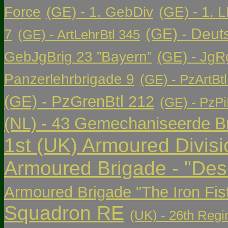
Force
(GE) - 1. GebDiv
(GE) - 1. L
(GE) - Deut
7
(GE) - ArtLehrBtl 345
GebJgBrig 23 ”Bayern”
(GE) - JgR
Panzerlehrbrigade 9
(GE) - PzArtBtl
(GE) - PzGrenBtl 212
(GE) - PzPi
(NL) - 43 Gemechaniseerde Br
1st (UK) Armoured Divisi
Armoured Brigade - "Des
Armoured Brigade "The Iron Fis
Squadron RE
(UK) - 26th Regi