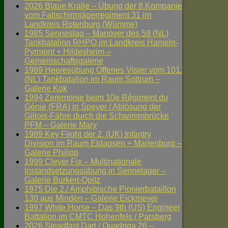
2026 Blaue Kralle – Übung der 8.Kompanie
vom Fallschirmjägerregiment 31 im
Landkreis Rotenburg (Wümme)
1985 Senneslag – Manöver des 59 (NL)
Tankbataljon RHPO im Landkreis Hameln-
Pyrmont + Hildesheim –
Gemeinschaftsgalerie
1989 Heeresübung Offenes Visier vom 101.
(NL) Tankbataljon im Raum Sottrum –
Galerie Kok
1994 Zeremonie beim 10e Régiment du
Génie (FRA) in Speyer / Ablösung der
Gillois-Fähre durch die Schwimmbrücke
PFM – Galerie Mary
1989 Key Flight der 2. (UK) Infantry
Division im Raum Eldagsen + Marienburg –
Galerie Philipp
1999 Clever Fix – Multinationale
Instandsetzungsübung in Sennelager –
Galerie Burkert-Opitz
1975 Die 2./ Amphibische Pionierbataillon
130 aus Minden – Galerie Eickmeyer
1997 White Horse – Das 9th (US) Engineer
Battalion im CMTC Hohenfels / Parsberg
2026 Steadfast Dart / Quadriga 26 –