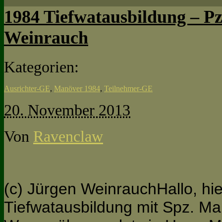
1984 Tiefwatausbildung – Pz
Weinrauch
Kategorien:
Ausrichter-GE
,
Manöver 1984
,
Teilnehmer-GE
20. November 2013
Von
Ravenclaw
(c) Jürgen WeinrauchHallo, hie
Tiefwatausbildung mit Spz. M