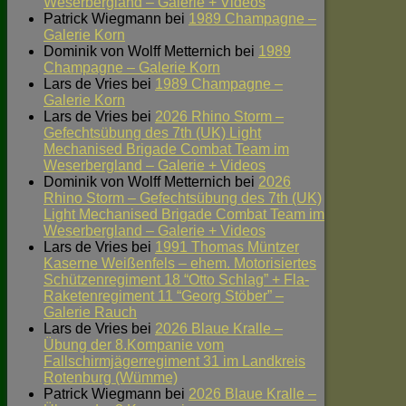
Weserbergland – Galerie + Videos
Patrick Wiegmann
bei
1989 Champagne –
Galerie Korn
Dominik von Wolff Metternich
bei
1989
Champagne – Galerie Korn
Lars de Vries
bei
1989 Champagne –
Galerie Korn
Lars de Vries
bei
2026 Rhino Storm –
Gefechtsübung des 7th (UK) Light
Mechanised Brigade Combat Team im
Weserbergland – Galerie + Videos
Dominik von Wolff Metternich
bei
2026
Rhino Storm – Gefechtsübung des 7th (UK)
Light Mechanised Brigade Combat Team im
Weserbergland – Galerie + Videos
Lars de Vries
bei
1991 Thomas Müntzer
Kaserne Weißenfels – ehem. Motorisiertes
Schützenregiment 18 “Otto Schlag” + Fla-
Raketenregiment 11 “Georg Stöber” –
Galerie Rauch
Lars de Vries
bei
2026 Blaue Kralle –
Übung der 8.Kompanie vom
Fallschirmjägerregiment 31 im Landkreis
Rotenburg (Wümme)
Patrick Wiegmann
bei
2026 Blaue Kralle –