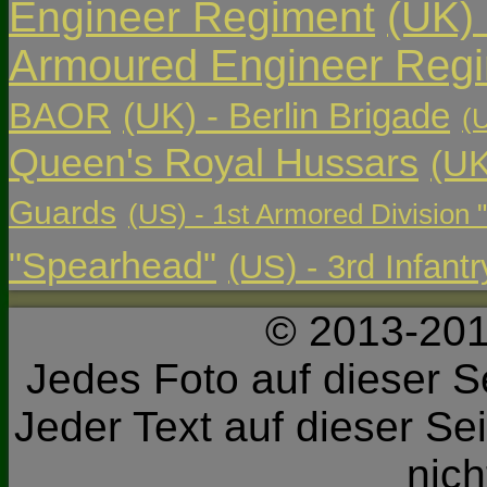
Engineer Regiment
(UK)
Armoured Engineer Reg
BAOR
(UK) - Berlin Brigade
(
Queen's Royal Hussars
(UK
Guards
(US) - 1st Armored Division 
"Spearhead"
(US) - 3rd Infant
© 2013-201
Jedes Foto auf dieser Se
Jeder Text auf dieser Sei
nic