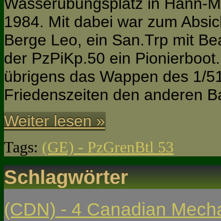
Wasserübungsplatz in Hann-
1984. Mit dabei war zum Absic
Berge Leo, ein San.Trp mit B
der PzPiKp.50 ein Pionierboot.
übrigens das Wappen des 1/51.
Friedenszeiten den anderen B
Weiter lesen »
Tags:
(GE) - PzGrenBtl 53
Schlagwörter
(CDN) - 4 Canadian Mech