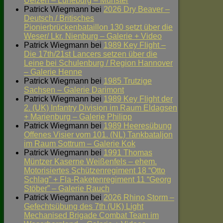
Uelzen – Lüneburg – Munster
Patrick Wiegmann
bei
2026 Dry Beaver –
Deutsch / Britisches
Pionierbrückenbataillon 130 setzt über die
Weser/ Lkr. Nienburg – Galerie + Video
Patrick Wiegmann
bei
1989 Key Flight –
Die 17th/21st Lancers setzen über die
Leine bei Schulenburg / Region Hannover
– Galerie Henne
Patrick Wiegmann
bei
1985 Trutzige
Sachsen – Galerie Darimont
Patrick Wiegmann
bei
1989 Key Flight der
2. (UK) Infantry Division im Raum Eldagsen
+ Marienburg – Galerie Philipp
Patrick Wiegmann
bei
1989 Heeresübung
Offenes Visier vom 101. (NL) Tankbataljon
im Raum Sottrum – Galerie Kok
Patrick Wiegmann
bei
1991 Thomas
Müntzer Kaserne Weißenfels – ehem.
Motorisiertes Schützenregiment 18 “Otto
Schlag” + Fla-Raketenregiment 11 “Georg
Stöber” – Galerie Rauch
Patrick Wiegmann
bei
2026 Rhino Storm –
Gefechtsübung des 7th (UK) Light
Mechanised Brigade Combat Team im