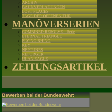
ARCHIV
BAHNVERLADUNGEN
LOST PLACES
TAGE DER OFFENEN TÜR
MANÖVERSERIEN
COMBINED RESOLVE – Serie
ETERNAL TRIANGLE
FLYING RHINO
KEY
NEPTUNES
REFORGER
ULAN EAGLE
ZEITUNGSARTIKEL
Bewerben bei der Bundeswehr: