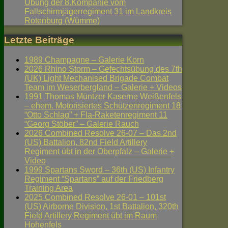
Übung der 8.Kompanie vom
Fallschirmjägerregiment 31 im Landkreis
Rotenburg (Wümme)
Letzte Beiträge
1989 Champagne – Galerie Korn
2026 Rhino Storm – Gefechtsübung des 7th
(UK) Light Mechanised Brigade Combat
Team im Weserbergland – Galerie + Videos
1991 Thomas Müntzer Kaserne Weißenfels
– ehem. Motorisiertes Schützenregiment 18
“Otto Schlag” + Fla-Raketenregiment 11
“Georg Stöber” – Galerie Rauch
2026 Combined Resolve 26-07 – Das 2nd
(US) Battalion, 82nd Field Artillery
Regiment übt in der Oberpfalz – Galerie +
Video
1999 Spartans Sword – 36th (US) Infantry
Regiment “Spartans” auf der Friedberg
Training Area
2025 Combined Resolve 26-01 – 101st
(US) Airborne Division, 1st Battalion, 320th
Field Artillery Regiment übt im Raum
Hohenfels