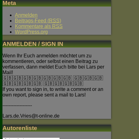
Meta
Anmelden
Beitrags-Feed (
RSS
)
Kommentare als
RSS
WordPress.org
ANMELDEN / SIGN IN
Wenn Ihr Euch anmelden möchtet um zu
kommentieren, oder selbst einen Beitrag zu
verfassen, dann meldet Euch bitte bei Lars per
Mail!
🇬🇧🇬🇧🇬🇧🇬🇧🇬🇧🇬🇧🇬🇧 🇬🇧🇬🇧🇬🇧
🇬🇧🇬🇧🇬🇧🇬🇧 🇬🇧🇬🇧🇬🇧🇬🇧
If you want to sign in, to write a comment or an
own report, please sent a mail to Lars!
-------------------
Lars.de.Vries@t-online.de
Autorenliste