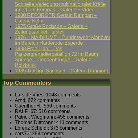
Schnelle Verlegung multinationaler Kräfte
innerhalb Europas – Galerie + Video
1980 REFORGER Certain Rampart –
Galerie Kelly
1975 Große Rochade – Galerie +
Zeitungsartikel Forster
1976 – MAIBLUME – Bundeswehr Manöver
im Bereich Harderode-Esperde
1988 Free Lion – Das
Panzergrenadierbataillon 72 im Raum
Springe – Coppenbrügge – Galerie
Holzbrink
1985 Trutzige Sachsen – Galerie Darimont
Top Commenters
Lars de Vries: 1048 comments
Arnd: 672 comments
Guenther H.: 550 comments
RALF_67: 516 comments
Patrick Wiegmann: 458 comments
Thomas Dittmann: 413 comments
Lorenz Scheidl: 373 comments
cars73: 298 comments