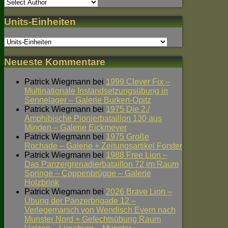
Units-Einheiten
Neueste Kommentare
Patrick Wiegmann
bei
1999 Clever Fix –
Multinationale Instandsetzungsübung in
Sennelager – Galerie Burkert-Opitz
Patrick Wiegmann
bei
1975 Die 2./
Amphibische Pionierbataillon 130 aus
Minden – Galerie Eickmeyer
Patrick Wiegmann
bei
1975 Große
Rochade – Galerie + Zeitungsartikel Forster
Patrick Wiegmann
bei
1988 Free Lion –
Das Panzergrenadierbataillon 72 im Raum
Springe – Coppenbrügge – Galerie
Holzbrink
Patrick Wiegmann
bei
2026 Brave Lion –
Übung der Panzerbrigade 12 –
Verlegemarsch von Wendisch Evern nach
Munster Nord + Gefechtsübung Raum