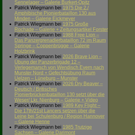
Sennelager – Galerie Burkert-Opitz
Patrick Wiegmann
bei
1975 Die 2./
Amphibische Pionierbataillon 130 aus
Minden – Galerie Eickmeyer
Patrick Wiegmann
bei
1975 Große
Rochade – Galerie + Zeitungsartikel Forster
Patrick Wiegmann
bei
1988 Free Lion –
Das Panzergrenadierbataillon 72 im Raum
Springe – Coppenbrügge – Galerie
Holzbrink
Patrick Wiegmann
bei
2026 Brave Lion –
Übung der Panzerbrigade 12 –
Verlegemarsch von Wendisch Evern nach
Munster Nord + Gefechtsübung Raum
Uelzen – Lüneburg – Munster
Patrick Wiegmann
bei
2026 Dry Beaver –
Deutsch / Britisches
Pionierbrückenbataillon 130 setzt über die
Weser/ Lkr. Nienburg – Galerie + Video
Patrick Wiegmann
bei
1989 Key Flight –
Die 17th/21st Lancers setzen über die
Leine bei Schulenburg / Region Hannover
– Galerie Henne
Patrick Wiegmann
bei
1985 Trutzige
Sachsen – Galerie Darimont