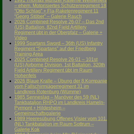
1991 Thomas Müntzer Kaserne Weißenfels
– ehem. Motorisiertes Schützenregiment 18
“Otto Schlag” + Fla-Raketenregiment 11
“Georg Stöber” – Galerie Rauch
2026 Combined Resolve 26-07 – Das 2nd
(US) Battalion, 82nd Field Artillery
Regiment übt in der Oberpfalz – Galerie +
Video
1999 Spartans Sword – 36th (US) Infantry
Regiment “Spartans” auf der Friedberg
Training Area
2025 Combined Resolve 26-01 – 101st
(US) Airborne Division, 1st Battalion, 320th
Field Artillery Regiment übt im Raum
Hohenfels
2026 Blaue Kralle – Übung der 8.Kompanie
vom Fallschirmjägerregiment 31 im
Landkreis Rotenburg (Wümme)
1985 Senneslag – Manöver des 59 (NL)
Tankbataljon RHPO im Landkreis Hameln-
Pyrmont + Hildesheim –
Gemeinschaftsgalerie
1989 Heeresübung Offenes Visier vom 101.
(NL) Tankbataljon im Raum Sottrum –
Galerie Kok