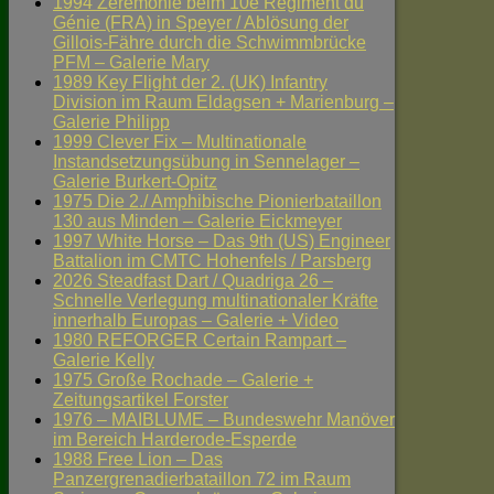
1994 Zeremonie beim 10e Régiment du
Génie (FRA) in Speyer / Ablösung der
Gillois-Fähre durch die Schwimmbrücke
PFM – Galerie Mary
1989 Key Flight der 2. (UK) Infantry
Division im Raum Eldagsen + Marienburg –
Galerie Philipp
1999 Clever Fix – Multinationale
Instandsetzungsübung in Sennelager –
Galerie Burkert-Opitz
1975 Die 2./ Amphibische Pionierbataillon
130 aus Minden – Galerie Eickmeyer
1997 White Horse – Das 9th (US) Engineer
Battalion im CMTC Hohenfels / Parsberg
2026 Steadfast Dart / Quadriga 26 –
Schnelle Verlegung multinationaler Kräfte
innerhalb Europas – Galerie + Video
1980 REFORGER Certain Rampart –
Galerie Kelly
1975 Große Rochade – Galerie +
Zeitungsartikel Forster
1976 – MAIBLUME – Bundeswehr Manöver
im Bereich Harderode-Esperde
1988 Free Lion – Das
Panzergrenadierbataillon 72 im Raum