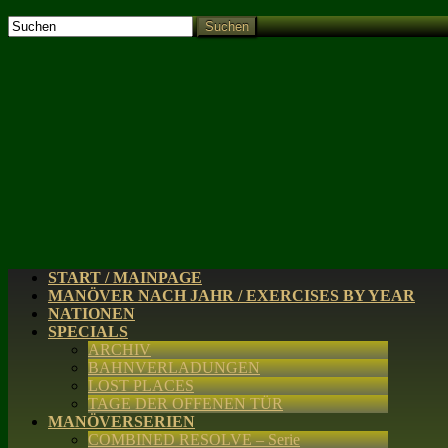
Suchen
START / MAINPAGE
MANÖVER NACH JAHR / EXERCISES BY YEAR
NATIONEN
SPECIALS
ARCHIV
BAHNVERLADUNGEN
LOST PLACES
TAGE DER OFFENEN TÜR
MANÖVERSERIEN
COMBINED RESOLVE – Serie