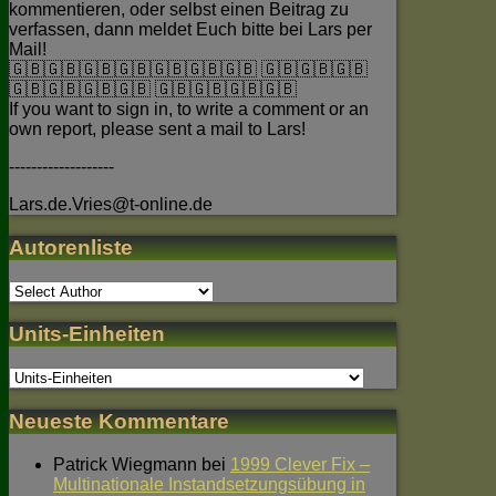
kommentieren, oder selbst einen Beitrag zu
verfassen, dann meldet Euch bitte bei Lars per
Mail!
🇬🇧🇬🇧🇬🇧🇬🇧🇬🇧🇬🇧🇬🇧 🇬🇧🇬🇧🇬🇧
🇬🇧🇬🇧🇬🇧🇬🇧 🇬🇧🇬🇧🇬🇧🇬🇧
If you want to sign in, to write a comment or an
own report, please sent a mail to Lars!
-------------------
Lars.de.Vries@t-online.de
Autorenliste
Units-Einheiten
Neueste Kommentare
Patrick Wiegmann
bei
1999 Clever Fix –
Multinationale Instandsetzungsübung in