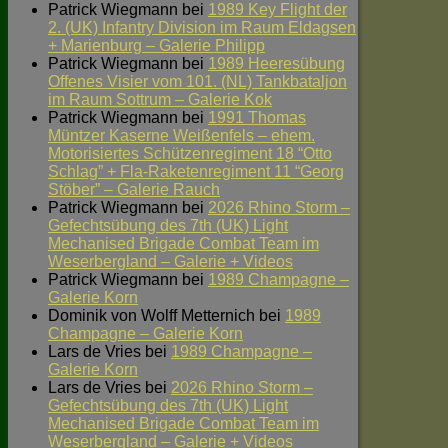
Patrick Wiegmann
bei
1989 Key Flight der
2. (UK) Infantry Division im Raum Eldagsen
+ Marienburg – Galerie Philipp
Patrick Wiegmann
bei
1989 Heeresübung
Offenes Visier vom 101. (NL) Tankbataljon
im Raum Sottrum – Galerie Kok
Patrick Wiegmann
bei
1991 Thomas
Müntzer Kaserne Weißenfels – ehem.
Motorisiertes Schützenregiment 18 “Otto
Schlag” + Fla-Raketenregiment 11 “Georg
Stöber” – Galerie Rauch
Patrick Wiegmann
bei
2026 Rhino Storm –
Gefechtsübung des 7th (UK) Light
Mechanised Brigade Combat Team im
Weserbergland – Galerie + Videos
Patrick Wiegmann
bei
1989 Champagne –
Galerie Korn
Dominik von Wolff Metternich
bei
1989
Champagne – Galerie Korn
Lars de Vries
bei
1989 Champagne –
Galerie Korn
Lars de Vries
bei
2026 Rhino Storm –
Gefechtsübung des 7th (UK) Light
Mechanised Brigade Combat Team im
Weserbergland – Galerie + Videos