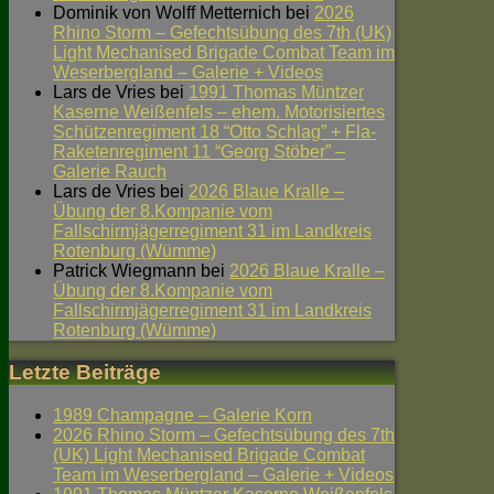
Dominik von Wolff Metternich
bei
2026
Rhino Storm – Gefechtsübung des 7th (UK)
Light Mechanised Brigade Combat Team im
Weserbergland – Galerie + Videos
Lars de Vries
bei
1991 Thomas Müntzer
Kaserne Weißenfels – ehem. Motorisiertes
Schützenregiment 18 “Otto Schlag” + Fla-
Raketenregiment 11 “Georg Stöber” –
Galerie Rauch
Lars de Vries
bei
2026 Blaue Kralle –
Übung der 8.Kompanie vom
Fallschirmjägerregiment 31 im Landkreis
Rotenburg (Wümme)
Patrick Wiegmann
bei
2026 Blaue Kralle –
Übung der 8.Kompanie vom
Fallschirmjägerregiment 31 im Landkreis
Rotenburg (Wümme)
Letzte Beiträge
1989 Champagne – Galerie Korn
2026 Rhino Storm – Gefechtsübung des 7th
(UK) Light Mechanised Brigade Combat
Team im Weserbergland – Galerie + Videos