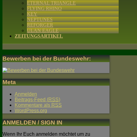
ETERNAL TRIANGLE
FLYING RHINO
KEY
NEPTUNES
REFORGER
ULAN EAGLE
ZEITUNGSARTIKEL
Bewerben bei der Bundeswehr:
Meta
Anmelden
Beitrags-Feed (
RSS
)
Kommentare als
RSS
WordPress.org
ANMELDEN / SIGN IN
Wenn Ihr Euch anmelden möchtet um zu