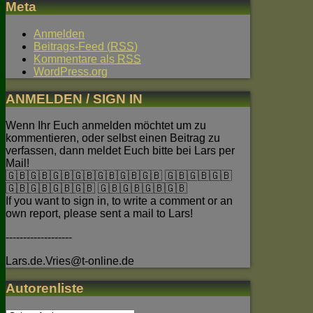
Meta
Anmelden
Beitrags-Feed (
RSS
)
Kommentare als
RSS
WordPress.org
ANMELDEN / SIGN IN
Wenn Ihr Euch anmelden möchtet um zu
kommentieren, oder selbst einen Beitrag zu
verfassen, dann meldet Euch bitte bei Lars per
Mail!
🇬🇧🇬🇧🇬🇧🇬🇧🇬🇧🇬🇧🇬🇧 🇬🇧🇬🇧🇬🇧
🇬🇧🇬🇧🇬🇧🇬🇧 🇬🇧🇬🇧🇬🇧🇬🇧
If you want to sign in, to write a comment or an
own report, please sent a mail to Lars!
-------------------
Lars.de.Vries@t-online.de
Autorenliste