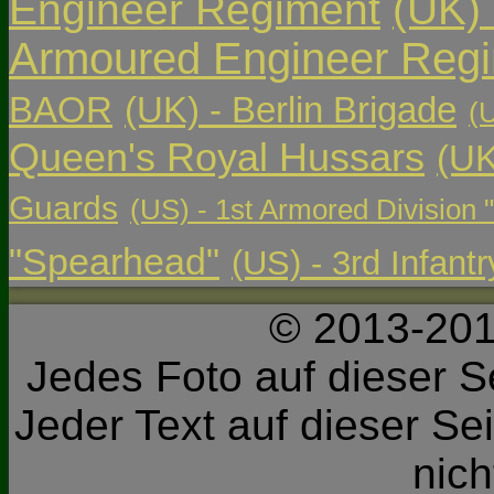
Engineer Regiment
(UK)
Armoured Engineer Reg
BAOR
(UK) - Berlin Brigade
(
Queen's Royal Hussars
(UK
Guards
(US) - 1st Armored Division 
"Spearhead"
(US) - 3rd Infant
© 2013-201
Jedes Foto auf dieser Se
Jeder Text auf dieser Sei
nic