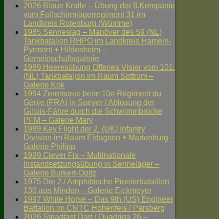
2026 Blaue Kralle – Übung der 8.Kompanie
vom Fallschirmjägerregiment 31 im
Landkreis Rotenburg (Wümme)
1985 Senneslag – Manöver des 59 (NL)
Tankbataljon RHPO im Landkreis Hameln-
Pyrmont + Hildesheim –
Gemeinschaftsgalerie
1989 Heeresübung Offenes Visier vom 101.
(NL) Tankbataljon im Raum Sottrum –
Galerie Kok
1994 Zeremonie beim 10e Régiment du
Génie (FRA) in Speyer / Ablösung der
Gillois-Fähre durch die Schwimmbrücke
PFM – Galerie Mary
1989 Key Flight der 2. (UK) Infantry
Division im Raum Eldagsen + Marienburg –
Galerie Philipp
1999 Clever Fix – Multinationale
Instandsetzungsübung in Sennelager –
Galerie Burkert-Opitz
1975 Die 2./ Amphibische Pionierbataillon
130 aus Minden – Galerie Eickmeyer
1997 White Horse – Das 9th (US) Engineer
Battalion im CMTC Hohenfels / Parsberg
2026 Steadfast Dart / Quadriga 26 –