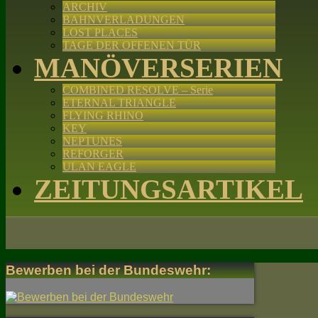
ARCHIV
BAHNVERLADUNGEN
LOST PLACES
TAGE DER OFFENEN TÜR
MANÖVERSERIEN
COMBINED RESOLVE – Serie
ETERNAL TRIANGLE
FLYING RHINO
KEY
NEPTUNES
REFORGER
ULAN EAGLE
ZEITUNGSARTIKEL
Bewerben bei der Bundeswehr: