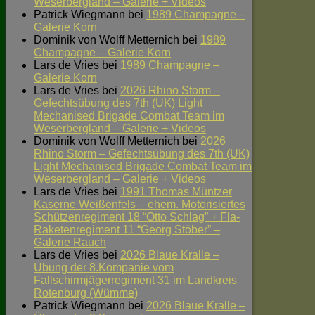
Weserbergland – Galerie + Videos
Patrick Wiegmann
bei
1989 Champagne –
Galerie Korn
Dominik von Wolff Metternich
bei
1989
Champagne – Galerie Korn
Lars de Vries
bei
1989 Champagne –
Galerie Korn
Lars de Vries
bei
2026 Rhino Storm –
Gefechtsübung des 7th (UK) Light
Mechanised Brigade Combat Team im
Weserbergland – Galerie + Videos
Dominik von Wolff Metternich
bei
2026
Rhino Storm – Gefechtsübung des 7th (UK)
Light Mechanised Brigade Combat Team im
Weserbergland – Galerie + Videos
Lars de Vries
bei
1991 Thomas Müntzer
Kaserne Weißenfels – ehem. Motorisiertes
Schützenregiment 18 “Otto Schlag” + Fla-
Raketenregiment 11 “Georg Stöber” –
Galerie Rauch
Lars de Vries
bei
2026 Blaue Kralle –
Übung der 8.Kompanie vom
Fallschirmjägerregiment 31 im Landkreis
Rotenburg (Wümme)
Patrick Wiegmann
bei
2026 Blaue Kralle –