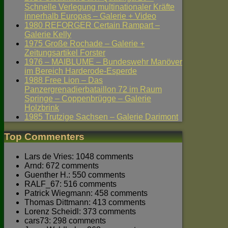
Schnelle Verlegung multinationaler Kräfte
innerhalb Europas – Galerie + Video
1980 REFORGER Certain Rampart –
Galerie Kelly
1975 Große Rochade – Galerie +
Zeitungsartikel Forster
1976 – MAIBLUME – Bundeswehr Manöver
im Bereich Harderode-Esperde
1988 Free Lion – Das
Panzergrenadierbataillon 72 im Raum
Springe – Coppenbrügge – Galerie
Holzbrink
1985 Trutzige Sachsen – Galerie Darimont
Top Commenters
Lars de Vries: 1048 comments
Arnd: 672 comments
Guenther H.: 550 comments
RALF_67: 516 comments
Patrick Wiegmann: 458 comments
Thomas Dittmann: 413 comments
Lorenz Scheidl: 373 comments
cars73: 298 comments