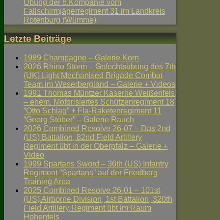
Übung der 8.Kompanie vom
Fallschirmjägerregiment 31 im Landkreis
Rotenburg (Wümme)
Letzte Beiträge
1989 Champagne – Galerie Korn
2026 Rhino Storm – Gefechtsübung des 7th
(UK) Light Mechanised Brigade Combat
Team im Weserbergland – Galerie + Videos
1991 Thomas Müntzer Kaserne Weißenfels
– ehem. Motorisiertes Schützenregiment 18
“Otto Schlag” + Fla-Raketenregiment 11
“Georg Stöber” – Galerie Rauch
2026 Combined Resolve 26-07 – Das 2nd
(US) Battalion, 82nd Field Artillery
Regiment übt in der Oberpfalz – Galerie +
Video
1999 Spartans Sword – 36th (US) Infantry
Regiment “Spartans” auf der Friedberg
Training Area
2025 Combined Resolve 26-01 – 101st
(US) Airborne Division, 1st Battalion, 320th
Field Artillery Regiment übt im Raum
Hohenfels