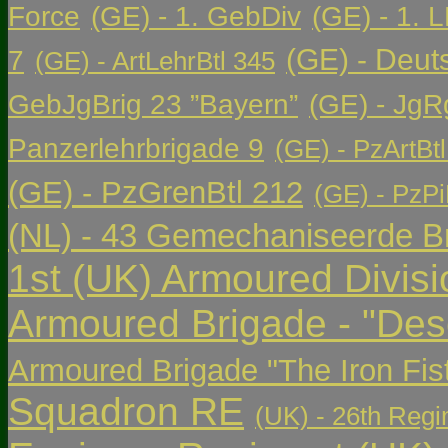
Force
(GE) - 1. GebDiv
(GE) - 1. L
(GE) - Deut
7
(GE) - ArtLehrBtl 345
GebJgBrig 23 ”Bayern”
(GE) - JgR
Panzerlehrbrigade 9
(GE) - PzArtBtl
(GE) - PzGrenBtl 212
(GE) - PzPi
(NL) - 43 Gemechaniseerde Br
1st (UK) Armoured Divisi
Armoured Brigade - "Des
Armoured Brigade "The Iron Fis
Squadron RE
(UK) - 26th Regi