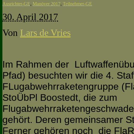
Ausrichter-GE
,
Manöver 2017
,
Teilnehmer-GE
30. April 2017
Von
Lars de Vries
Im Rahmen der Luftwaffenübu
Pfad) besuchten wir die 4. Staf
FLugabwehrraketengruppe (Fl
StoÜbPl Boostedt, die zum
Flugabwehrraketengeschwader 
gehört. Deren gemeinsamer St
Ferner gehören noch die FlaR