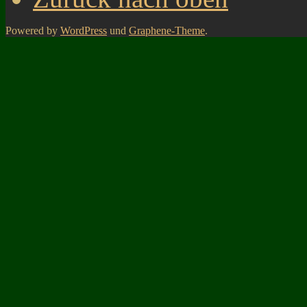
Powered by
WordPress
und
Graphene-Theme
.