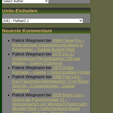
Units-Einheiten
Neueste Kommentare
Patrick Wiegmann
bei
1999 Clever Fix –
Multinationale Instandsetzungsübung in
Sennelager – Galerie Burkert-Opitz
Patrick Wiegmann
bei
1975 Die 2./
Amphibische Pionierbataillon 130 aus
Minden – Galerie Eickmeyer
Patrick Wiegmann
bei
1975 Große
Rochade – Galerie + Zeitungsartikel Forster
Patrick Wiegmann
bei
1988 Free Lion –
Das Panzergrenadierbataillon 72 im Raum
Springe – Coppenbrügge – Galerie
Holzbrink
Patrick Wiegmann
bei
2026 Brave Lion –
Übung der Panzerbrigade 12 –
Verlegemarsch von Wendisch Evern nach
Munster Nord + Gefechtsübung Raum