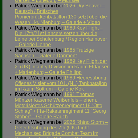
Uelzen – Lüneburg – Munster
Patrick Wiegmann
bei
2026 Dry Beaver –
Deutsch / Britisches
Pionierbrückenbataillon 130 setzt über die
Weser/ Lkr. Nienburg – Galerie + Video
Patrick Wiegmann
bei
1989 Key Flight –
Die 17th/21st Lancers setzen über die
Leine bei Schulenburg / Region Hannover
– Galerie Henne
Patrick Wiegmann
bei
1985 Trutzige
Sachsen – Galerie Darimont
Patrick Wiegmann
bei
1989 Key Flight der
2. (UK) Infantry Division im Raum Eldagsen
+ Marienburg – Galerie Philipp
Patrick Wiegmann
bei
1989 Heeresübung
Offenes Visier vom 101. (NL) Tankbataljon
im Raum Sottrum – Galerie Kok
Patrick Wiegmann
bei
1991 Thomas
Müntzer Kaserne Weißenfels – ehem.
Motorisiertes Schützenregiment 18 “Otto
Schlag” + Fla-Raketenregiment 11 “Georg
Stöber” – Galerie Rauch
Patrick Wiegmann
bei
2026 Rhino Storm –
Gefechtsübung des 7th (UK) Light
Mechanised Brigade Combat Team im