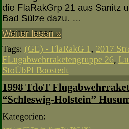
die FlaRakGrp 21 aus Sanitz 
Bad Sülze dazu. …
Weiter lesen »
Tags:
(GE) - FlaRakG 1
,
2017 Str
FLugabwehrraketengruppe 26
,
Lu
StoÜbPl Boostedt
1998 TdoT Flugabwehrraket
“Schleswig-Holstein” Husu
Kategorien:
Ausrichter-GE
,
Tag der offenen Tür
,
TdoT 1998