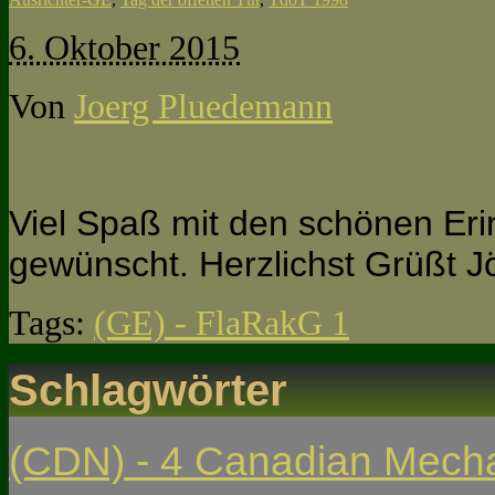
6. Oktober 2015
Von
Joerg Pluedemann
Viel Spaß mit den schönen E
gewünscht. Herzlichst Grüßt 
Tags:
(GE) - FlaRakG 1
Schlagwörter
(CDN) - 4 Canadian Mech